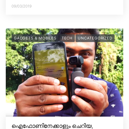
09/03/2019
GADGETS & MOBILES
TECH
UNCATEGORIZED
ഐഫോണിനേക്കാളും ചെറിയ,