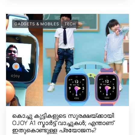
GADGETS & MOBILES
TECH
കൊച്ചു കുട്ടികളുടെ സുരക്ഷയ്ക്കായി
OJOY A1 സ്മാർട്ട് വാച്ചുകൾ; എന്താണ്
ഇതുകൊണ്ടുള്ള പ്രയോജനം?