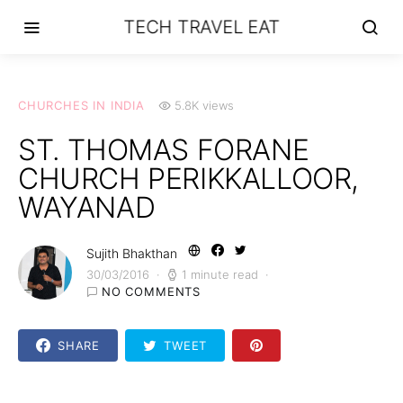
TECH TRAVEL EAT
CHURCHES IN INDIA
5.8K views
ST. THOMAS FORANE
CHURCH PERIKKALLOOR,
WAYANAD
Sujith Bhakthan
30/03/2016
1 minute read
NO COMMENTS
SHARE
TWEET