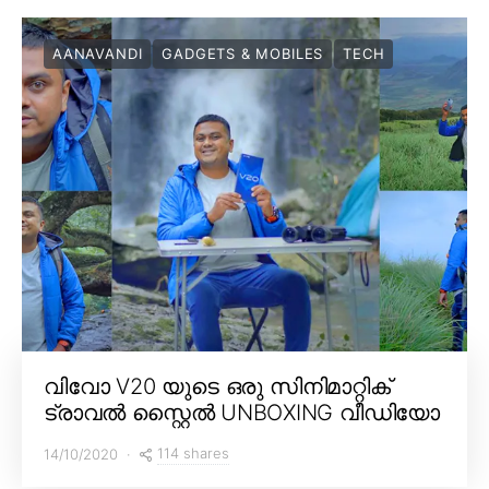
AANAVANDI
GADGETS & MOBILES
TECH
വിവോ V20 യുടെ ഒരു സിനിമാറ്റിക്
ട്രാവൽ സ്റ്റൈൽ UNBOXING വീഡിയോ
114 shares
14/10/2020