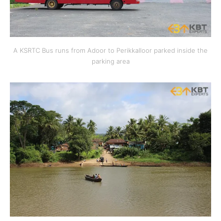
A KSRTC Bus runs from Adoor to Perikkalloor parked inside the
parking area