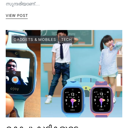
സുന്ദരിയാണ്.…
VIEW POST
GADGETS & MOBILES
TECH