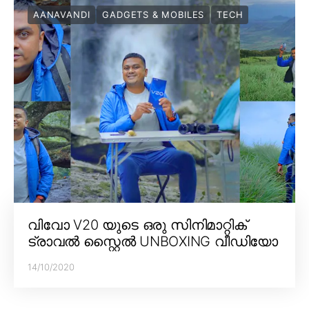
AANAVANDI
GADGETS & MOBILES
TECH
വിവോ V20 യുടെ ഒരു സിനിമാറ്റിക്
ട്രാവൽ സ്റ്റൈൽ UNBOXING വീഡിയോ
14/10/2020