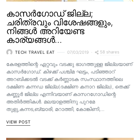
കാസർഗോഡ് ജില്ല;
ചരിത്രവും വിശേഷങ്ങളും,
നിങ്ങൾ അറിയേണ്ട
കാര്യങ്ങൾ…
58 shares
TECH TRAVEL EAT
07/03/2019
കേരളത്തിന്റെ ഏറ്റവും വടക്കു ഭാഗത്തുള്ള ജില്ലയാണ്
കാസർഗോഡ്. കിഴക്ക്‌ പശ്ചിമ ഘട്ടം, പടിഞ്ഞാറ്‌
അറബിക്കടൽ വടക്ക്‌ കർണ്ണാടക സംസ്ഥാനത്തിലെ
ദക്ഷിണ കന്നഡ ജില്ല(ദക്ഷിണ കനാറ ജില്ല), തെക്ക്‌
കണ്ണൂർ ജില്ല എന്നിവയാണ്‌ കാസറഗോഡിന്റെ
അതിർത്തികൾ. മലയാളത്തിനു പുറമേ
തുളു,കന്നട,ബ്യാരി, മറാത്തി, കോങ്കിണി,…
VIEW POST