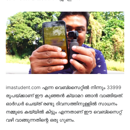
imastudent.com എന്ന വെബ്‌സൈറ്റിൽ നിന്നും 33999
രൂപയ്ക്കാണ് ഈ കുഞ്ഞൻ ക്യാമറ ഞാൻ വാങ്ങിയത്.
ഓർഡർ ചെയ്ത് രണ്ടു ദിവസത്തിനുള്ളിൽ സാധനം
നമ്മുടെ കയ്യിൽ കിട്ടും എന്നതാണ് ഈ വെബ്‌സൈറ്റ്
വഴി വാങ്ങുന്നതിന്റെ ഒരു ഗുണം.