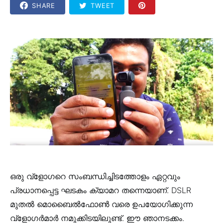
SHARE
TWEET
ഒരു വ്‌ളോഗറെ സംബന്ധിച്ചിടത്തോളം ഏറ്റവും
പ്രധാനപ്പെട്ട ഘടകം ക്യാമറ തന്നെയാണ്. DSLR
മുതൽ മൊബൈൽഫോൺ വരെ ഉപയോഗിക്കുന്ന
വ്‌ളോഗർമാർ നമുക്കിടയിലുണ്ട്. ഈ ഞാനടക്കം.