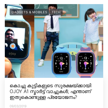
GADGETS & MOBILES
TECH
കൊച്ചു കുട്ടികളുടെ സുരക്ഷയ്ക്കായി
OJOY A1 സ്മാർട്ട് വാച്ചുകൾ; എന്താണ്
ഇതുകൊണ്ടുള്ള പ്രയോജനം?
09/03/2019