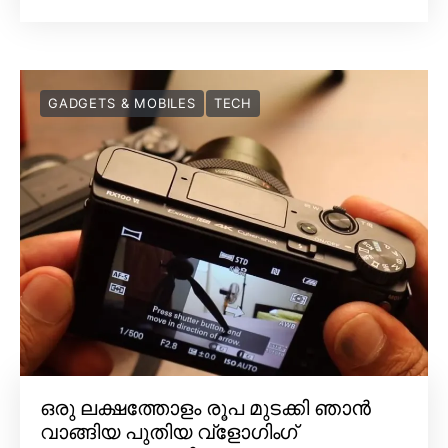
GADGETS & MOBILES
TECH
ഒരു ലക്ഷത്തോളം രൂപ മുടക്കി ഞാൻ
വാങ്ങിയ പുതിയ വ്‌ളോഗിംഗ്