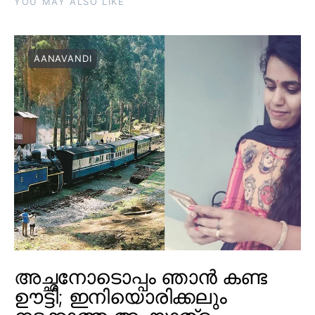
YOU MAY ALSO LIKE
AANAVANDI
അച്ഛനോടൊപ്പം ഞാൻ കണ്ട
ഊട്ടി; ഇനിയൊരിക്കലും