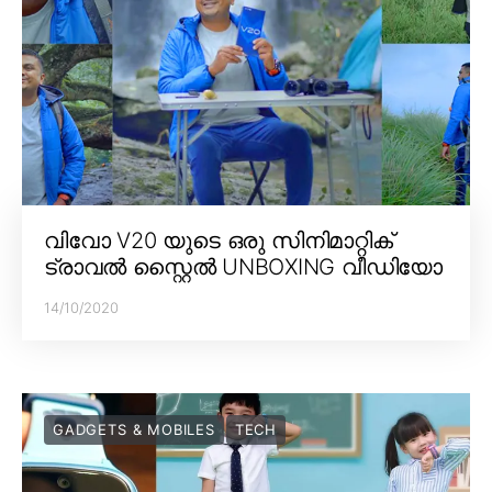
വിവോ V20 യുടെ ഒരു സിനിമാറ്റിക്
ട്രാവൽ സ്റ്റൈൽ UNBOXING വീഡിയോ
14/10/2020
GADGETS & MOBILES
TECH