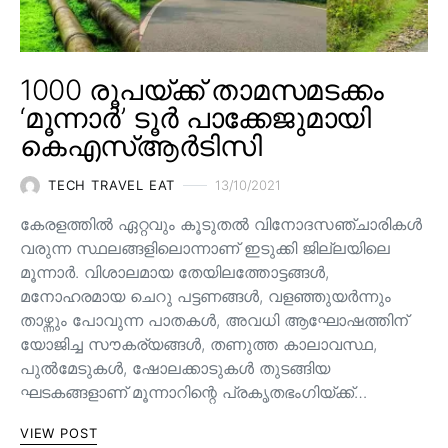
1000 രൂപയ്ക്ക് താമസമടക്കം
‘മൂന്നാർ’ ടൂർ പാക്കേജുമായി
കെഎസ്ആർടിസി
TECH TRAVEL EAT
13/10/2021
കേരളത്തിൽ ഏറ്റവും കൂടുതൽ വിനോദസഞ്ചാരികൾ
വരുന്ന സ്ഥലങ്ങളിലൊന്നാണ് ഇടുക്കി ജില്ലയിലെ
മൂന്നാർ. വിശാലമായ തേയിലത്തോട്ടങ്ങള്‍,
മനോഹരമായ ചെറു പട്ടണങ്ങള്‍, വളഞ്ഞുയര്‍ന്നും
താഴ്ന്നും പോവുന്ന പാതകള്‍, അവധി ആഘോഷത്തിന്
യോജിച്ച സൗകര്യങ്ങള്‍, തണുത്ത കാലാവസ്ഥ,
പുൽമേടുകൾ, ഷോലക്കാടുകൾ തുടങ്ങിയ
ഘടകങ്ങളാണ് മൂന്നാറിന്റെ പ്രകൃതഭംഗിയ്ക്ക്…
VIEW POST