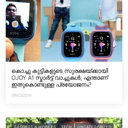
കൊച്ചു കുട്ടികളുടെ സുരക്ഷയ്ക്കായി
OJOY A1 സ്മാർട്ട് വാച്ചുകൾ; എന്താണ്
ഇതുകൊണ്ടുള്ള പ്രയോജനം?
09/03/2019
GADGETS & MOBILES
TECH
UNCATEGORIZED