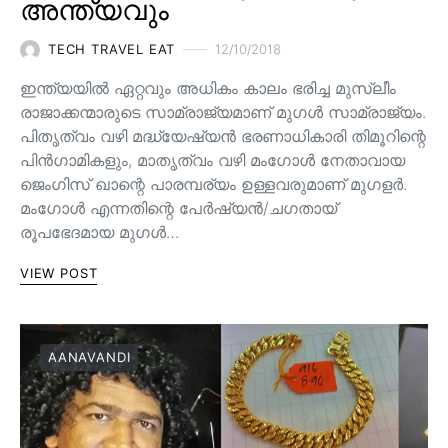
അന്ത്യവും
TECH TRAVEL EAT
12/10/2018
ഇന്ത്യയിൽ ഏറ്റവും അധികം കാലം ഭരിച്ച മുസ്ലീം
രാജാക്കന്മാരുടെ സാമ്രാജ്യമാണ് മുഗൾ സാമ്രാജ്യം.
പിതൃത്വം വഴി മദ്ധ്യേഷ്യൻ ഭരണാധികാരി തിമൂറിന്റെ
പിൻ‌ഗാമികളും, മാതൃത്വം വഴി മംഗോൾ നേതാവായ
ജെംഗിസ് ഖാന്റെ പാരമ്പര്യം ഉള്ളവരുമാണ്‌ മുഗളർ.
മംഗോൾ എന്നതിന്റെ പേർഷ്യൻ/ചഗതായ്
രൂപഭേദമായ മുഗൾ…
VIEW POST
AANAVANDI