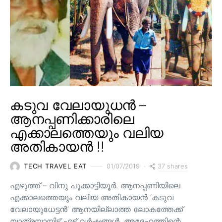
കടുവ വേലായുധൻ –
ആനപ്പണിക്കാരിലെ
എക്കാലത്തെയും വലിയ
അതികായൻ !!
37 shares
TECH TRAVEL EAT
01/07/2019
എഴുത്ത് – വിനു പൂക്കാട്ടിയൂർ. ആനപ്പണിയിലെ
എക്കാലത്തെയും വലിയ അതികായൻ ‘കടുവ
വേലായുധേട്ടൻ’ ആനയില്ലാത്ത ലോകത്തേക്ക്
യാത്രയായിട്ട് എട്ട് വർഷങ്ങൾ. അദ്ദേഹത്തിന്റെ