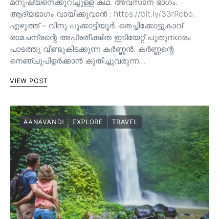
മനുഷ്യനെക്കുറിച്ചുള്ള കഥ. അവസാന ഭാഗം.
ആദ്യഭാഗം വായിക്കുവാൻ : https://bit.ly/33rRcbo.
എഴുത്ത് – വിനു പൂക്കാട്ടിയൂർ. തെച്ചിക്കോട്ടുകാവ്
രാമചന്ദ്രന്റെ അപ്രതീക്ഷിത ഇടിയേറ്റ് പുതുനഗരം
പാടത്തു വീണ്ടുകിടക്കുന്ന കർണ്ണൻ. കർണ്ണന്റെ
നെഞ്ചുപിളർക്കാൻ കുതിച്ചുവരുന്ന…
VIEW POST
AANAVANDI
EXPLORE
TRAVEL