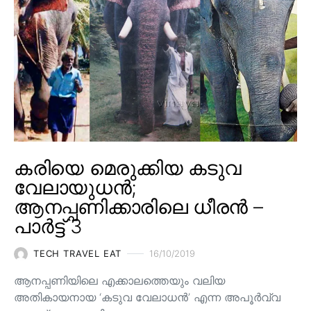
കരിയെ മെരുക്കിയ കടുവ
വേലായുധൻ;
ആനപ്പണിക്കാരിലെ ധീരൻ –
പാർട്ട് 3
TECH TRAVEL EAT
16/10/2019
ആനപ്പണിയിലെ എക്കാലത്തെയും വലിയ
അതികായനായ ‘കടുവ വേലാധൻ’ എന്ന അപൂർവ്വ