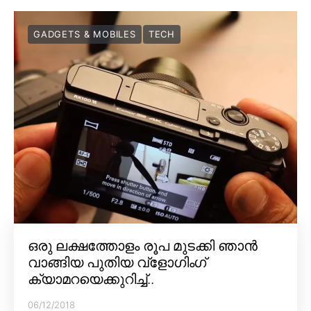
GADGETS & MOBILES
TECH
ഒരു ലക്ഷത്തോളം രൂപ മുടക്കി ഞാൻ
വാങ്ങിയ പുതിയ വ്‌ളോഗിംഗ്
ക്യാമറയെക്കുറിച്ച്..
06/12/2018