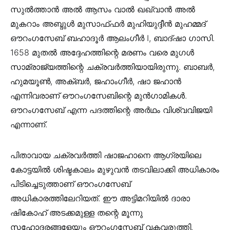
സുൽത്താൻ അൽ ആസം വാൽ ഖഖ്വാൻ അൽ
മുകറാം അബ്ദുൾ മുസാഫ്ഫർ മുഹിയുദ്ദീൻ മുഹമ്മദ്
ഔറംഗസേബ് ബഹാദൂർ ആലംഗീർ I, ബാദ്ഷാ ഗാസി.
1658 മുതൽ അദ്ദേഹത്തിന്റെ മരണം വരെ മുഗൾ
സാമ്രാജ്യത്തിന്റെ ചക്രവർത്തിയായിരുന്നു. ബാബർ,
ഹുമയൂൺ, അക്ബർ, ജഹാംഗീർ, ഷാ ജഹാൻ
എന്നിവരാണ്‌ ഔറംഗസേബിന്റെ മുൻ‌ഗാമികൾ.
ഔറംഗസേബ് എന്ന പദത്തിന്റെ അർഥം വിശ്വവിജയി
എന്നാണ്.
പിതാവായ ചക്രവർത്തി ഷാജഹാനെ ആഗ്രയിലെ
കോട്ടയിൽ ശിഷ്ടകാലം മുഴുവൻ തടവിലാക്കി അധികാരം
പിടിച്ചെടുത്താണ്‌ ഔറംഗസേബ്
അധികാരത്തിലേറിയത്. ഈ അട്ടിമറിയിൽ ദാരാ
ഷികോഹ് അടക്കമുള്ള തന്റെ മൂന്നു
സഹോദരങ്ങളേയും ഔറംഗസേബ് വകവരുത്തി.