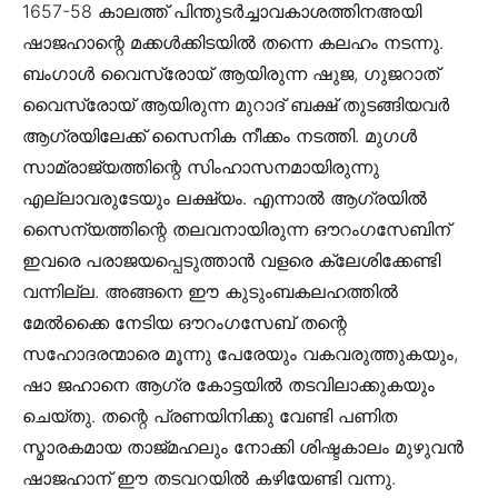
1657-58 കാലത്ത് പിന്തുടർച്ചാവകാശത്തിനഅയി
ഷാജഹാന്റെ മക്കൾക്കിടയിൽ തന്നെ കലഹം നടന്നു.
ബംഗാൾ വൈസ്രോയ് ആയിരുന്ന ഷുജ, ഗുജറാത്
വൈസ്രോയ് ആയിരുന്ന മുറാദ് ബക്ഷ് തുടങ്ങിയവർ
ആഗ്രയിലേക്ക് സൈനിക നീക്കം നടത്തി. മുഗൾ
സാമ്രാജ്യത്തിന്റെ സിംഹാസനമായിരുന്നു
എല്ലാവരുടേയും ലക്ഷ്യം. എന്നാൽ ആഗ്രയിൽ
സൈന്യത്തിന്റെ തലവനായിരുന്ന ഔറംഗസേബിന്
ഇവരെ പരാജയപ്പെടുത്താൻ വളരെ ക്ലേശിക്കേണ്ടി
വന്നില്ല. അങ്ങനെ ഈ കുടുംബകലഹത്തിൽ
മേൽക്കൈ നേടിയ ഔറംഗസേബ് തന്റെ
സഹോദരന്മാരെ മൂന്നു പേരേയും വകവരുത്തുകയും,
ഷാ ജഹാനെ ആഗ്ര കോട്ടയിൽ തടവിലാക്കുകയും
ചെയ്തു. തന്റെ പ്രണയിനിക്കു വേണ്ടി പണിത
സ്മാരകമായ താജ്മഹലും നോക്കി ശിഷ്ടകാലം മുഴുവൻ
ഷാജഹാന്‌ ഈ തടവറയിൽ കഴിയേണ്ടി വന്നു.