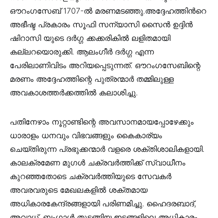
ഔറംഗസേബ് 1707-ൽ മരണമടഞ്ഞു.അദ്ദേഹത്തിൻറെ
അഭീഷ്ട പ്രകാരം സൂഫി സന്യാസി സൈൻ ഉദ്ദിൻ
ഷിറാസി യുടെ ദർഗ്ഗ ക്കക്കരികിൽ ലളിതമായി
കല്ലറയൊരുക്കി. ആലംഗീർ ദർഗ്ഗ എന്ന
പേരിലാണിവിടം അറിയപ്പെടുന്നത്. ഔറംഗസേബിന്റെ
മരണം അദ്ദേഹത്തിന്റെ പുത്രന്മാർ തമ്മിലുള്ള
അവകാശത്തർക്കത്തിൽ കലാശിച്ചു.
പതിനേഴാം നൂറ്റാണ്ടിന്റെ അവസാനമായപ്പോഴേക്കും
ധാരാളം ധനവും വിഭവങ്ങളും കൈകാര്യം
ചെയ്തിരുന്ന പ്രഭുക്കന്മാർ വളരെ ശക്തിശാലികളായി.
കാലക്രമേണ മുഗൾ ചക്രവർത്തിക്ക് സ്വാധീനം
കുറഞ്ഞതോടെ ചക്രവർത്തിയുടെ സേവകർ
അവരവരുടെ മേഖലകളിൽ ശക്തമായ
അധികാരകേന്ദ്രങ്ങളായി പരിണമിച്ചു. ഹൈദരബാദ്,
അവാധ്, ബംഗാൾ തുടങ്ങിയ ഇടങ്ങളിലെ അധികാരം