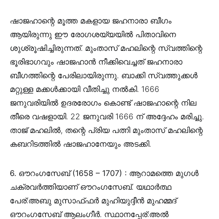
ഷാജഹാന്റെ മൂത്ത മകളായ ജഹനാരാ ബീഗം
ആയിരുന്നു ഈ രോഗശയ്യയിൽ പിതാവിനെ
ശുശ്രൂഷിച്ചിരുന്നത്. മുംതാസ് മഹലിന്റെ സ്വത്തിന്റെ
ഭൂരിഭാഗവും ഷാജഹാൻ നീക്കിവെച്ചത് ജഹനാരാ
ബീഗത്തിന്റെ പേരിലായിരുന്നു. ബാക്കി സ്വത്തുക്കൾ
മറ്റുള്ള മക്കൾക്കായി വീതിച്ചു നൽകി. 1666
ജനുവരിയിൽ ഉദരരോഗം കൊണ്ട് ഷാജഹാന്റെ നില
തീരെ വഷളായി. 22 ജനുവരി 1666 ന് അദ്ദേഹം മരിച്ചു.
താജ് മഹലിൽ, തന്റെ പ്രിയ പത്നി മുംതാസ് മഹലിന്റെ
കബറിടത്തിൽ ഷാജഹാനേയും അടക്കി.
6. ഔറംഗസേബ് (1658 – 1707) :
ആറാമത്തെ മുഗൾ
ചക്രവർത്തിയാണ്‌ ഔറംഗസേബ്. യഥാർത്ഥ
പേര്‌:അബു മുസാഫ്ഫർ മുഹിയുദ്ദീൻ മുഹമ്മദ്
ഔറംഗസേബ് ആലംഗീർ. സ്ഥാനപ്പേര്‌:അൽ