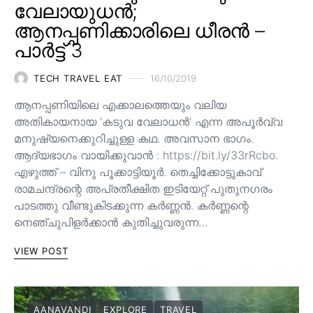
വേലായുധൻ;
ആനപ്പണിക്കാരിലെ ധീരൻ –
പാർട്ട് 3
TECH TRAVEL EAT
16/10/2019
ആനപ്പണിയിലെ എക്കാലത്തെയും വലിയ
അതികായനായ ‘കടുവ വേലാധൻ’ എന്ന അപൂർവ്വ
മനുഷ്യനെക്കുറിച്ചുള്ള കഥ. അവസാന ഭാഗം.
ആദ്യഭാഗം വായിക്കുവാൻ : https://bit.ly/33rRcbo.
എഴുത്ത് – വിനു പൂക്കാട്ടിയൂർ. തെച്ചിക്കോട്ടുകാവ്
രാമചന്ദ്രന്റെ അപ്രതീക്ഷിത ഇടിയേറ്റ് പുതുനഗരം
പാടത്തു വീണ്ടുകിടക്കുന്ന കർണ്ണൻ. കർണ്ണന്റെ
നെഞ്ചുപിളർക്കാൻ കുതിച്ചുവരുന്ന…
VIEW POST
AANAVANDI
EXPLORE
TRAVEL