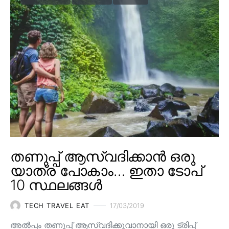
തണുപ്പ് ആസ്വദിക്കാൻ ഒരു
യാത്ര പോകാം… ഇതാ ടോപ്
10 സ്ഥലങ്ങൾ
TECH TRAVEL EAT
17/03/2019
അൽപ്പം തണുപ്പ് ആസ്വദിക്കുവാനായി ഒരു ട്രിപ്പ്