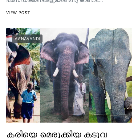
പ്രസിദ്ധീകരണങ്ങളുമാണെന്നു കാണാം.…
VIEW POST
AANAVANDI
കരിയെ മെരുക്കിയ കടുവ