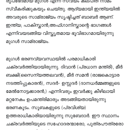
രൂപഭേദമായ മുഗൾ എന്ന സ്വയം കല്പിത നാമം
സ്വീകരിക്കുകയും ചെയ്തു. ആദ്യമായി ഇന്ത്യയിൽ
അവരുടെ സാമ്രാജ്യം സൃഷ്ടിച്ചത് ബാബർ ആണ്.
ഇന്ത്യ, പാകിസ്താൻ,അഫ്ഗാനിസ്താന്റെ ഭാഗങ്ങൾ
എന്നിവയടങ്ങിയ വിസ്തൃതമായ ഭൂവിഭാഗമായിരുന്നു
മുഗൾ സാമ്രാജ്യം.
മുഗൾ ഭരണവ്യവസ്ഥയിൽ പരമാധികാരി
ചക്രവർത്തിയായിരുന്നു. ദിവാൻ (പ്രധാന മന്ത്രി), മീർ
ബക്ഷി(സൈന്യത്തലവൻ), മീർ സമൻ (രാജകൊട്ടാര
നടത്തിപ്പുകാരൻ), സദർ- ഉസ്സദർ (ദാനധർമ്മങ്ങളുടെ
മേൽനോട്ടക്കാരൻ,) എന്നിവരും ഇവർക്കു കീഴിലായി
മറ്റനേകം ഉപമന്ത്രിമാരും അടങ്ങിയതായിരുന്നു
ഭരണകൂടം. സൂബകളുടെ (പ്രവിശ്യ)
ഉത്തരാധികാരിയായിരുന്നു സുബേദാർ. ഈ സ്ഥാനം
ചക്രവർത്തിയുടെ സഹോദരന്മാരോ, പുത്രപൗത്രരോ