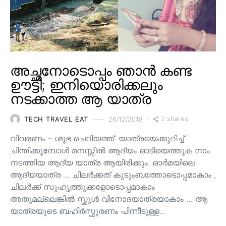
അച്ഛനോടൊപ്പം ഞാൻ കണ്ട
ഊട്ടി; ഇനിയൊരിക്കലും
നടക്കാത്ത ആ യാത്ര
2 shares
TECH TRAVEL EAT
26/12/2018
വിവരണം – ശുഭ ചെറിയത്ത്. യാത്രയെക്കുറിച്ച്
ചിന്തിക്കുമ്പോൾ മനസ്സിൽ ആദ്യം ഓടിയെത്തുക നാം
നടത്തിയ ആദ്യ യാത്ര ആയിരിക്കും. ഓർമയിലെ
ആദ്യയാത്ര … ചിലർക്കത് കുടുംബത്തോടൊപ്പമാകാം ,
ചിലർക്ക് സുഹൃത്തുക്കളോടൊപ്പമാകാം
അതുമല്ലെങ്കിൽ സ്ക്കൂൾ വിനോദയാത്രയാകാം … ആ
യാത്രയുടെ ബഹിർസ്ഫുരണം പിന്നീടുള്ള…