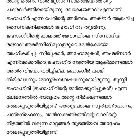
തന്റെ മരണം വരെ മുഗൾ സാമ്രാജ്യത്തിന്റെ
ചക്രവർത്തിയായിരുന്നു. ലോകജേതാവ് എന്നാണ്‌
ജഹാംഗീർ എന്ന പേരിന്റെ അർത്ഥം. അക്ബർ ആരംഭിച്ച
സൈനികനീക്കങ്ങൾ ജഹാംഗീറും തുടർന്നു.
ജഹാംഗീറിന്റെ കാലത്ത് മേവാഡിലെ സിസോദിയ
രാജാവ് അമർസിങ് മുഗളരുടെ മേൽകോയ്മ
അംഗീകരിച്ചു. സിഖുകാർ, അഹോമുകൾ, അഹ്മദ്നഗർ
എന്നിവക്കെതിരെ ജഹാംഗീർ നടത്തിയ ആക്രമണങ്ങൾ
അത്ര വിജയം വരിച്ചില്ല. ജഹാംഗീർ പക്ഷി
നിരീക്ഷകനും ശാസ്ത്രഗവേഷകനുമായിരുന്നു. തുസ്കി
ജഹാംഗീരി (ജഹാംഗീറിന്റെ ഓർമ്മക്കുറിപ്പുകൾ) എന്ന
ലേഖനത്തിൽ അദ്ദേഹം തന്റെ നിരീക്ഷണങ്ങൾ
രേഖപ്പെടുത്തിയിട്ടുണ്ട്. അതുപോലെ സൂര്യഗ്രഹണം,
ചന്ദ്രഗ്രഹണം, വാൽനക്ഷത്രത്തിന്റെ വാലിന്റെ
നീളത്തിൽ വരുന്ന മാറ്റങ്ങൾ തുടങ്ങിയവ അദ്ദേഹം
രേഖപ്പെടുത്തിയിട്ടുണ്ട്.