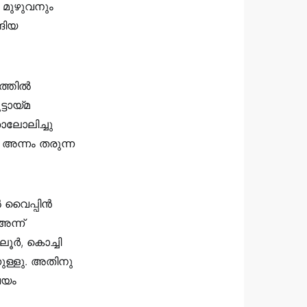
ം മുഴുവനും
ങിയ
ത്തിൽ
ായ്‌മ
ാലോലിച്ചു
 അന്നം തരുന്ന
 വൈപ്പിൻ
അന്ന്
ലൂർ, കൊച്ചി
ുള്ളു. അതിനു
വയം