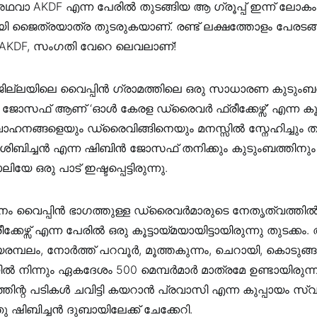
 അഥവാ AKDF എന്ന പേരില്‍ തുടങ്ങിയ ആ ഗ്രൂപ്പ് ഇന്ന് ലോക
മായി ജൈത്രയാത്ര തുടരുകയാണ്. രണ്ട് ലക്ഷത്തോളം പേരടങ്
യ AKDF, സംഗതി വേറെ ലെവലാണ്!
ല്ലയിലെ വൈപ്പിൻ ഗ്രാമത്തിലെ ഒരു സാധാരണ കുടുംബ
 ജോസഫ് ആണ് ‘ഓൾ കേരള ഡ്രൈവർ ഫ്രീക്കേഴ്സ്’ എന്ന കൂട്ട
. വാഹനങ്ങളെയും ഡ്രൈവിങ്ങിനെയും മനസ്സിൽ സ്നേഹിച്ചും ത
 ശിബിച്ചൻ എന്ന ഷിബിൻ ജോസഫ് തനിക്കും കുടുംബത്തിനും
 ഒരു പാട് ഇഷ്ടപ്പെട്ടിരുന്നു.
 വൈപ്പിൻ ഭാഗത്തുള്ള ഡ്രൈവർമാരുടെ നേതൃത്വത്തിൽ
കേഴ്സ് എന്ന പേരിൽ ഒരു കൂട്ടായ്മയായിട്ടായിരുന്നു തുടക്കം. 
രമ്പലം, നോർത്ത് പറവൂർ, മൂത്തകുന്നം, ചെറായി, കൊടുങ്ങ
ൽ നിന്നും ഏകദേശം 500 മെമ്പർമാർ മാത്രമേ ഉണ്ടായിരുന്ന
തിന്റ പടികൾ ചവിട്ടി കയറാൻ പ്രവാസി എന്ന കുപ്പായം സ്
 ഷിബിച്ചൻ ദുബായിലേക്ക് ചേക്കേറി.