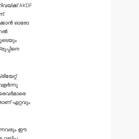
ിവയ്ക്ക് AKDF
്.
രിക്കാൻ ഓരോ
പാനൽ
ുടെയും
രൂപ്പിനെ
യേറ്റ്
ളർന്നു
്രൈവർമാരെ
താണ് ഏറ്റവും
ുന്നവരും ഈ
 വലിപ്പ,