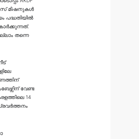
ൊപ്പം AKDF
ൻസ് മിഷനുകൾ
യം പദ്ധതിയിൽ
ർക്കുന്നത്.
്ലാം തന്നെ
ീട്
ങളിലേ
ണത്തിന്
േഴ്സിന് വേണ്ട
രളത്തിലെ 14
പ്രവർത്തനം
ലാ