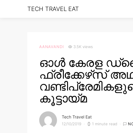
TECH TRAVEL EAT
AANAVANDI
3.5K views
ഓള്‍ കേരള ഡ്ര
ഫ്രീക്കേഴ്‌സ് അ
വണ്ടിപ്രേമികളുടെ
കൂട്ടായ്മ
Tech Travel Eat
12/10/2019
1 minute read
N