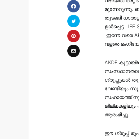
വഴിയിൽ ഒരു
മുന്നേറുന്
തുടങ്ങി ധാരാ
ഉൾപ്പെട്ട LI
ഇന്നേ വരെ A
വളരെ ഭംഗിയോട
AKDF കൂട്ടായ്
സംസ്ഥാനതലത്ത
ഗ്രൂപ്പുകൾ ത
വേണ്ടിയും സു
സഹായത്തിനും
ജില്ലകളിലും
ആരംഭിച്ചു.
ഈ ഗ്രൂപ്പ് രൂ