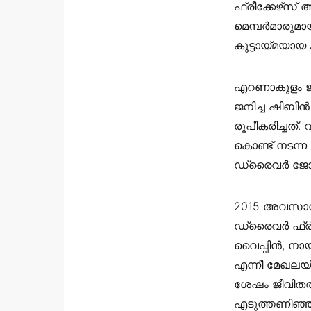
ഫ്രീക്കേഴ്‌സ്
മെമ്പര്‍മാരു
കൂട്ടായ്മയാ
എറണാകുളം ജി
ജനിച്ച ഷിബിൻ
രൂപീകരിച്ചത്
കൊണ്ട് നടന്ന
ഡ്രൈവർ ജോലിയേ
2015 അവസാനം
ഡ്രൈവർ ഫ്രീക്
വൈപ്പിൻ, നായ
എന്നീ മേഖലയി
ശേഷം ജീവിതത്
എടുത്തണിഞ്ഞു