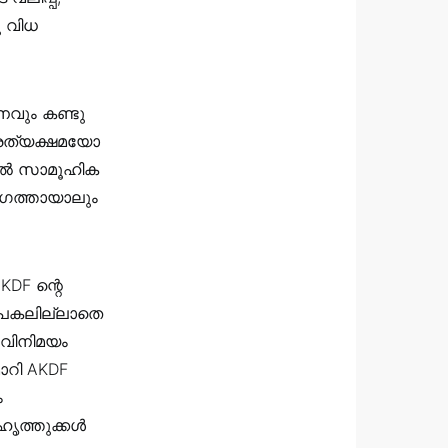
ു വിധ
നവും കണ്ടു
്രത്യക്ഷമയോ
നാൽ സാമൂഹിക
ഗത്തായാലും
DF ന്റെ
രാപകലില്ലാതെ
 വിനിമയം
മാറി AKDF
ം
ഹൃത്തുക്കൾ