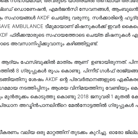
 കൈ സഹായമായി, അവരുടെ യാത്രയിൽ തണലായി അവരോട
നു. ബ്ലഡ് ഡൊണേഷൻ, എമർജൻസി സേവനങ്ങൾ, ആംബുല
ളം സഹായങ്ങൾ AKDF ചെയ്തു വരുന്നു. സർക്കാരിന്റെ ഹൃദ്
FE SAVE AMBULANCE ടീമുമായാണ് മിഷനുകൾക്ക് ഇവർ കൈകൊ
KDF ഫ്രീക്കന്മാരുടെ സഹായത്തോടെ ചെയ്ത മിഷനുകൾ എല
െ അവസാനിപ്പിക്കുവാനും കഴിഞ്ഞിട്ടുണ്ട്.
മ ആദ്യം ഫേസ്‌ബുക്കിൽ മാത്രം ആണ് ഉണ്ടായിരുന്നത്. പിന്ന
ിൽ 8 ഗ്രൂപ്പുകൾ രൂപം കൊണ്ടു. പിന്നീട് ഗൾഫ് രാജ്യങ്
ുടങ്ങിയതിനു ശേഷം AKDF ന്റെ പ്രവർത്ഥനങ്ങളുടെ ഏകീകര
ഗമമായ നടത്തിപ്പിനും ആശയ വിനിമയത്തിനു വേണ്ടിയും മെംബ
 മുൻതൂക്കം കൊടുത്തു കൊണ്ടു 2018 ജനുവരി 1 മുതൽ കേ
 പ്രധാന അഡ്മിൻപാനലിൻ്റെ മേൽനോട്ടത്തിൽ ഗ്രൂപ്പുകൾ 
പീകരണം വലിയ ഒരു മാറ്റത്തിന് തുടക്കം കുറിച്ചു. ഓരോ ജില്