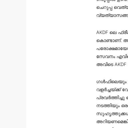
ചെറുപ്പ വെത്
വ്യത്യാസങ്
AKDF ലെ ഫ്രീ
കൊണ്ടാണ്. അത
പരോക്ഷമായോ 
സേവനം എവിടെ
അവിടെ AKDF ന്
ഗൾഫിലെയും ക
വളർച്ചയ്ക്ക്
പ്രവർത്തിച്ച
നടത്തിയും ഒരമ
സുഹൃത്തുക്കൾ
അറിയണമെങ്കില