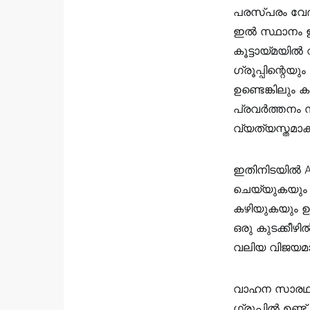
പരസ്പരം വേദനി
ഇൽ സ്ഥാനം ഇ
കൂട്ടായ്മയിൽ
ഗ്രൂപ്പിന്റെയു
ഉണ്ടെങ്കിലും
പ്രവർത്തനം സദ
വ്യത്യസ്തമാക്ക
ഇതിനിടയിൽ AK
ചെയ്യുകയും 
കഴിയുകയും ഉ
ഒരു കുടക്കീഴ
വലിയ വിജയമാ
വാഹന സാരഥിക
ഗ്രൂപ്പിൽ ഉണ്