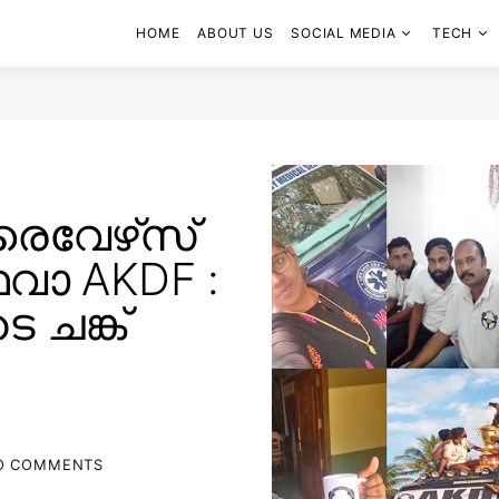
HOME
ABOUT US
SOCIAL MEDIA
TECH
ൈവേഴ്‌സ്
ഥവാ AKDF :
 ചങ്ക്
O COMMENTS