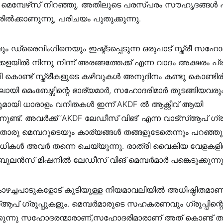
ും മെമ്പേഴ്‌സ് നിറഞ്ഞു. അതിലുടെ പരസ്പരം സൗഹൃദങ്ങൾ പങ്
ൽക്കാണുന്നു, പരിചയം പുതുക്കുന്നു.
 ഡ്രൈവിംഗിനെയും ഇഷ്ട്ടപ്പെടുന്ന ഒരുപാട് സ്ത്രീ സഹോ
്കളയിൽ നിന്നു നിന്ന് അരങ്ങത്തേക്ക് എന്ന വാദം അക്ഷരം പ്
 കൊണ്ട് സ്ത്രീകളുടെ കഴിവുകൾ അനുദിനം കണ്ടു കൊണ്ടിരി
ലായി മെംബേഴ്സിന്റെ ഭാര്യമാർ, സഹോദരിമാർ തുടങ്ങിയവരു
മായി ധാരാളം വനിതകൾ ഇന്ന് AKDF ൽ ആക്റ്റീവ് ആയി
്നുണ്ട്. അവർക്ക് ‘AKDF ലേഡീസ് വിങ്’ എന്ന വാട്സ്ആപ് ഗ്രൂപ്
തൊരു മെമ്പറുടെയും കാര്യങ്ങൾ തങ്ങളുടേതെന്നും പറഞ്
വിധികൾ അവർ തന്നെ ചെയ്യുന്നു. രാത്രി വൈകിയ വേളക
ബുലൻസ് മിഷനിൽ ലേഡീസ് വിങ് മെമ്പർമാർ പങ്കെടുക്കുന്നു
ഴച്ചപാടുകളോട് കൂടിയുള്ള നിയമാവലിയിൽ അധിഷ്ഠിതമാണ് 
പ് ഗ്രൂപ്പുകളും. മെമ്പർമാരുടെ സഹകരണവും ഗ്രൂപ്പിന്റെ വ
ക്കുന്നു സഹോദരന്മാരാണ്,സഹോദരിമാരാണ് അത് കൊണ്ട് ത