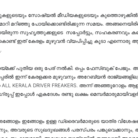
ുകളുടെയും സോഷ്യൽ മീഡിയകളുടെയും കുത്തൊഴുക്കിൽ,
ാറി മറിഞ്ഞു പോയിക്കൊണ്ടിരിക്കുന്ന സമയം. അങ്ങനെയിരിക
്ടായിരുന്ന സുഹൃത്തുക്കളുടെ സപ്പോർട്ടും, സഹകരണവും കണ്ട
കൊണ്ട് ഇത് കേരളം മുഴുവൻ വ്യപിപ്പിച്ചു കൂടാ എന്നൊര
.
ായ്മക്ക് പുതിയ ഒരു പേര് നൽകി. ഒപ്പം ഫേസ്ബുക് പേജും.
പ്പേരിൽ ഇന്ന് കേരളക്കര മുഴുവനും അറേബ്യൻ രാജ്യങ്ങളില
്ന ALL KERALA DRIVER FREAKERS. അന്ന് അഞ്ഞൂറോളം ആ
രൂപ്പ് ഇപ്പോൾ ഏകദേശം രണ്ടു ലക്ഷം മെമ്പർമാരുമായിവളർന്
ങ്ങോളം ഇങ്ങോളം ഉള്ള ഡ്രൈവർമാരുടെ യാത്ര വിശേഷ
ാനും, അവരുടെ സുഖദുഃഖങ്ങൾ പരസ്പരം പങ്കുവെക്കാനും, 