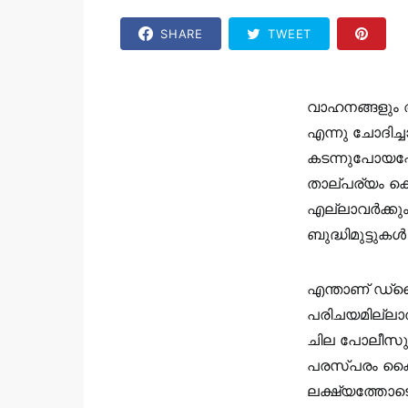
SHARE
TWEET
വാഹനങ്ങളും 
എന്നു ചോദിച്ച
കടന്നുപോയപ്പോള
താല്പര്യം കൊ
എല്ലാവര്‍ക്ക
ബുദ്ധിമുട്ടുകള
എന്താണ് ഡ്രൈവര
പരിചയമില്ലാത്
ചില പോലീസുക
പരസ്പരം കൈത്
ലക്ഷ്യത്തോടെ