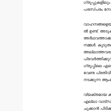
ഗ്രൂപ്പുകളില
പരസ്പരം നേരി
വാഹനങ്ങളെയും
ൽ ഉണ്ട്. അടുക
അർഥവത്താക്കി
നമ്മൾ. കൂടുത
അല്ലാത്തവരു
പ്രവർത്തിക്കുന
ഗ്രൂപ്പിലെ ഏ
വേണ്ട പ്രതി
നടക്കുന്ന ആം
വ്യക്തമായ കാ
എല്ലാ വാട്സ്ആ
ചുക്കാൻ പിടി