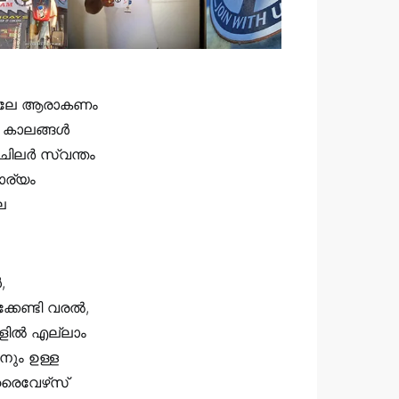
മുതലേ ആരാകണം
 കാലങ്ങള്‍
ചിലര്‍ സ്വന്തം
ാര്യം
െ
,
േണ്ടി വരല്‍,
ില്‍ എല്ലാം
നും ഉള്ള
രൈവേഴ്‌സ്