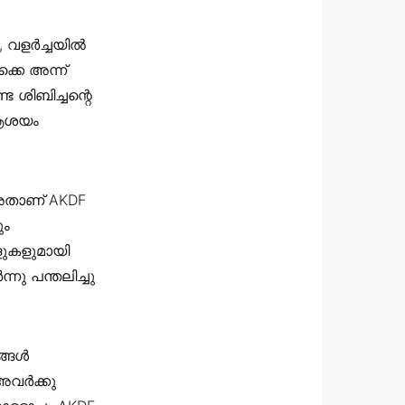
 വളർച്ചയിൽ
്കെ അന്ന്
 ശിബിച്ചന്റെ
ു ആശയം
 അതാണ് AKDF
ും
ളുകളുമായി
നു പന്തലിച്ചു
ങ്ങൾ
അവർക്കു