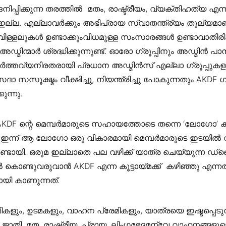
പ്പിക്കുന്ന തരത്തിൽ മതം, രാഷ്ട്രീയം, വ്യക്തിഹത്യ എന്ന
ല്ല. എല്ലാവർക്കും അഭിപ്രായ സ്വാതന്ത്ര്യം തുല്യമാണ
 വിള്ളലുകൾ ഉണ്ടാക്കുംവിധമുള്ള സംസാരങ്ങൾ ഉണ്ടാവാതി
ം അഡ്മിന്മാർ ശ്രദ്ധിക്കുന്നുണ്ട്. ഓരോ ഗ്രൂപ്പിനും അഡ്മിൻ 
 കർത്തവ്യനിരതരായി പ്രധാന അഡ്മിൻസ് എല്ലാ ഗ്രൂപ്പുകള
ാ സസൂക്ഷ്മം വീക്ഷിച്ചു, നിയന്ത്രിച്ചു പോകുന്നതും AKDF ഗ്
ുന്നു.
DF ന്റെ മെമ്പർമാരുടെ സഹായത്തോടെ തന്നെ ‘ലോഗോ’ ക്രി
ഇന്ന് ആ ലോഗോ ഒരു വികാരമായി മെമ്പർമാരുടെ ഇടയിൽ വ
ണ്ടായി. ഒരുമ ഇല്ലാതെ പല വഴിക്ക് യാത്ര ചെയ്യുന്ന ഡ
ിൽ കൊണ്ടുവരുവാൻ AKDF എന്ന കൂട്ടായ്മക്ക് കഴിഞ്ഞു എന്ന
യി കാണുന്നത്.
ളും, ഉടമകളും, വാഹന പ്രേമികളും, യാത്രയെ ഇഷ്ടപ്പെട
ട്. ജാതി, മത, രാഷ്ട്രീയ, പ്രായ, ലിംഗഭേദമന്വേ വാഹനങ്ങളുടെ