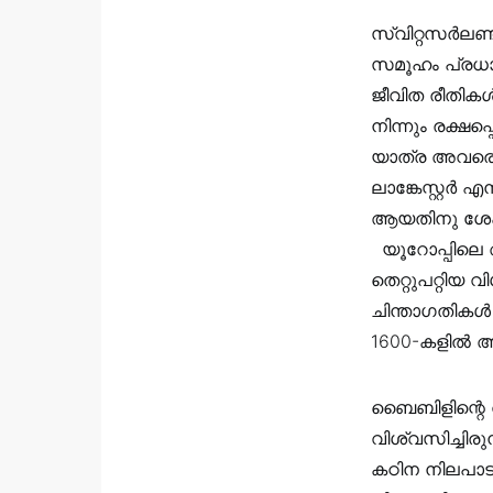
സ്വിറ്റസർലണ്
സമൂഹം പ്രധാ
ജീവിത രീതികൾ
നിന്നും രക്ഷ
യാത്ര അവരെ 
ലാങ്കേസ്റ്റർ എന
ആയതിനു ശേഷം 
‍‍‍‍ ‍‍ യൂറോപ
തെറ്റുപറ്റിയ
ചിന്താഗതികൾ
1600-കളിൽ അമേ
ബൈബിളിന്റെ 
വിശ്വസിച്ചിരു
കഠിന നിലപാട