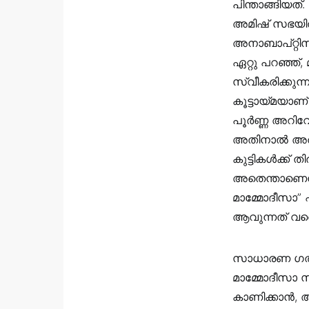
പിന്താങ്ങിയ
അമിഷ് സഭയിൽ പ
അനാബാപ്റ്റിസ
ഏറ്റു പറഞ്ഞ്,
സ്വീകരിക്കുന്
കൂട്ടായ്മയാണ്
പൂർണ്ണ അറിവോ
അതിനാൽ അതിന
‍‍‍‍കുട്ടികൾക
അതെന്താണെന്ന
മാമ്മോദീസാ” 
ആവുന്നത് വരെ കാ
സാധാരണ ഗതിയ
മാമ്മോദീസാ സ്വ
കാണിക്കാൻ, അവ