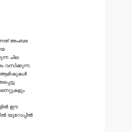
ന്നത് അംബര
ായ
ുന്ന ചില
ം വസിക്കുന്ന,
ന്ന ആമിഷുകൾ
പെട്ടു
നൈറ്റുകളും
-കളിൽ ഈ
ളിൽ യൂറോപ്പിൽ