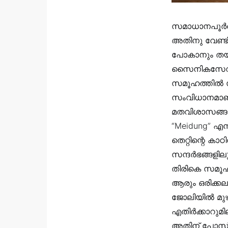
സമാധാനപൂർണ്
അതിനു വേണ്ട
പോകാനും തയ്യ
സൈനികസേവനത്തി
സമൂഹത്തിൽ സ
സംവിധാനമാണ് 
മതവിശാസങ്ങൾക
“Meidung” എന്ന
തെറ്റിന്റെ ക
സന്ദർഭങ്ങളിലു
തിരികെ സമൂഹത്
ആരും ഒരിക്ക
ജോലിയിൽ മുഴ
എതിർക്കാറുമി
അതിന് പോസ് ച