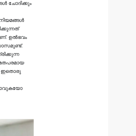
ോദിക്കും ‍‍‍‍
ാനിയമങ്ങൾ
്കുന്നത്
ണ്. ഉൽഭവം
ാസമുണ്ട്.
ിക്കുന്ന
 മതപരമായ
‍‍‍ഇതൊരു
കശമാവുകയോ