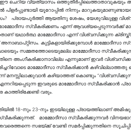
ത്. ഈ ചെറിയ വ്യത്യാസം ഒത്തുതീർപ്പിലെത്താതാവുകയും
ിളർപ്പുണ്ടായി യൂറോപ്പിൽ നിന്നും മാറുകയുമാണുണ്ടായത്. 
ം? ‍‍‍‍ ‍‍ പ്രായപൂർത്തി ആയതിനു ശേഷം, യേശുവിലുള്ള വി
 മാമ്മോദീസ സ്വീകരിക്കണം എന്ന് ആവശ്യപ്പെടുന്നവർക്ക് മാ
നതാണ് യഥാർത്ഥ മാമ്മോദീസാ എന്ന് വിശ്വസിക്കുന്ന ക്രിസ്
 അനാബാപ്റ്റിസം. കുട്ടികളായിരിക്കുമ്പോൾ മാമ്മോദീസാ സ്വ
ടെയും സമ്മതത്തോടെയുമല്ല മാമ്മോദീസാ സ്വീകരിക്കുന്
െ അംഗീകരിക്കാനാവില്ല എന്നുമാണ് ഇവർ വിശ്വസിക്കുന
്ക് തിരിച്ചറിവോടെ മാമ്മോദീസാ സ്വീകരിക്കാൻ കഴിവില്ലാത്തതു
് മനസ്സിലാക്കുവാൻ കഴിയാത്തത് കൊണ്ടും “വിശ്വസിക്കുന
എന്നറിയപ്പെടുന്ന ഇവരുടെ മാമ്മോദീസാ സ്വീകരിക്കാൻ പ്ര
ത്തിരിക്കേണ്ടി വരും. ‍‍‍‍
ിൽ 18-നും 23-നും ഇടയിലുള്ള പ്രായത്തിലാണ് അമിഷ
ീകരിക്കുന്നത്. ‍‍‍‍ ‍‍ മാമ്മോദീസാ സ്വീകരിക്കുന്നവർ വിനയഭാ
രെത്തന്നെ സഭയ്ക്ക് വേണ്ടി സമർപ്പിക്കുന്നതിനെ സൂചിപ്പി