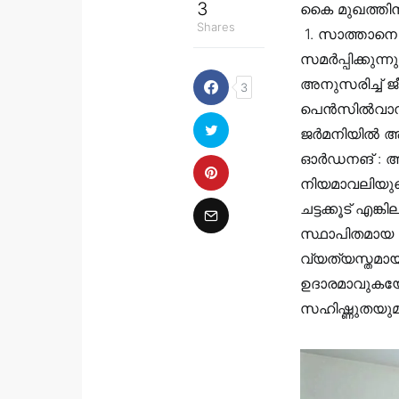
3
കൈ മുഖത്തിന് 
Shares
‍‍ 1. സാത്താന
സമർപ്പിക്കു
അനുസരിച്ച് ജീ
3
പെൻസിൽവാനി
ജർമനിയിൽ ആണ
‍‍‍‍ഓർഡനങ് :
നിയമാവലിയു
ചട്ടക്കൂട് എ
സ്ഥാപിതമായ 
വ്യത്യസ്തമായ
ഉദാരമാവുകയോ
സഹിഷ്ണുതയുമാ