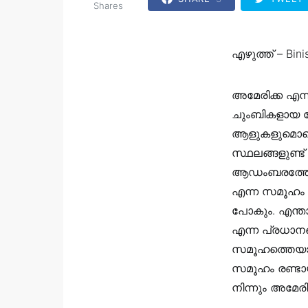
Shares
എഴുത്ത് – Bini
അമേരിക്ക എന
ചുംബികളായ മ
ആളുകളുമൊക്കെ
സ്ഥലങ്ങളുണ്ട്
ആഡംബരത്തോട് 
എന്ന സമൂഹം ജീ
പോകും. എന്താ
എന്ന പ്രധാനപ
സമൂഹത്തെയാണ
സമൂഹം രണ്ടായ
നിന്നും അമേരിക്