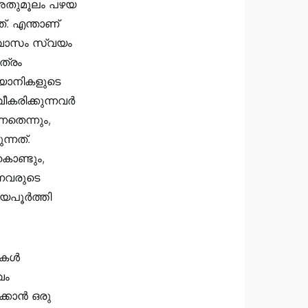
 അതുമൂലം പഴയ
‍‍‍‍എന്താണ്
ശ്വാസം സ്വയം
ത്രം
ത്യാനികളുടെ
ീകരിക്കുന്നവർ
നതെന്നും,
്നത്.
 കൊണ്ടും,
്നവരുടെ
ായപൂർത്തി
ുകൾ
വം
ക്കാൻ ഒരു