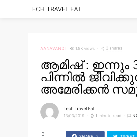
TECH TRAVEL EAT
3 shares
AANAVANDI
1.9K views
ആമിഷ് : ഇന്നും
പിന്നിൽ ജീവിക്കു
അമേരിക്കൻ സമൂ
Tech Travel Eat
13/03/2019
1 minute read
N
3
SHARE
3
TWEET