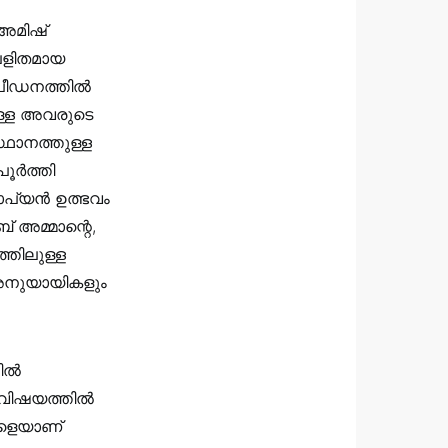
 അമിഷ്
ലളിതമായ
 പീഡനത്തിൽ
ുള്ള അവരുടെ
ഥാനത്തുള്ള
യപൂർത്തി
റോപ്യൻ ഉത്ഭവം
ബ് അമ്മാന്റെ,
്തിലുള്ള
 അനുയായികളും
തിൽ
്ന വിഷയത്തിൽ
കളെയാണ്