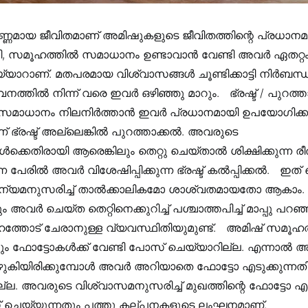
ണമായ ജീവിതമാണ് അമിഷുകളുടെ ജീവിതത്തിന്റെ പ്രധാനമാ
ി, സമൂഹത്തിൽ സമാധാനം ഉണ്ടാവാൻ വേണ്ടി അവർ ഏതറ്റ
ാറാണ്. മതപരമായ വിശ്വാസങ്ങൾ ചൂണ്ടിക്കാട്ടി നിർബന്
ൽ നിന്ന് വരെ ഇവർ ഒഴിഞ്ഞു മാറും. ‍‍‍‍ ‍‍ ഭ്രഷ്ട് / പുറത്ത
മാധാനം നിലനിർത്താൻ ഇവർ പ്രധാനമായി ഉപയോഗിക്കുന
ഭ്രഷ്ട് അല്ലെങ്കിൽ പുറത്താക്കൽ. അവരുടെ
്കെതിരായി ആരെങ്കിലും തെറ്റു ചെയ്‌താൽ ശിക്ഷിക്കുന്ന ര
 പേരിൽ അവർ വിശേഷിപ്പിക്കുന്ന ഭ്രഷ്ട് കൽപ്പിക്കൽ. ‍‍‍‍ ‍‍ ഇത
ാഠിന്യമനുസരിച്ച് താൽക്കാലികമോ ശാശ്വതമായതോ ആകാം. മ
ം അവർ ചെയ്‌ത തെറ്റിനെക്കുറിച്ച് പശ്ചാത്തപിച്ച് മാപ്പു പ
തോട് ചേരാനുള്ള വ്യവസ്ഥിതിയുമുണ്ട്. ‍‍‍‍ ‍‍ അമിഷ് സമൂഹത
ലും ഫോട്ടോകൾക്ക് വേണ്ടി പോസ് ചെയ്യാറില്ല. എന്നാ
ുകിയിരിക്കുമ്പോൾ അവർ അറിയാതെ ഫോട്ടോ എടുക്കുന്
ല്ല. അവരുടെ വിശ്വാസമനുസരിച്ച് മുഖത്തിന്റെ ഫോട്ടോ എടു
െയ്യുന്നതും പത്തു കല്പനകളുടെ ലംഘനമാണ്. ‍‍‍‍