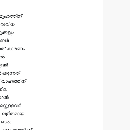
ൂഹത്തിന്
ൊരുവിധ
ക്കളും
ംബർ
തത് കാരണം
ിൽ
 ഇവർ
്കുന്നത്.
വിവാഹത്തിന്
നീല
ിനാൽ
റ്റുള്ളവർ
ും ലളിതമായ
 പകരം
ുരുഷന്മാർക്ക്