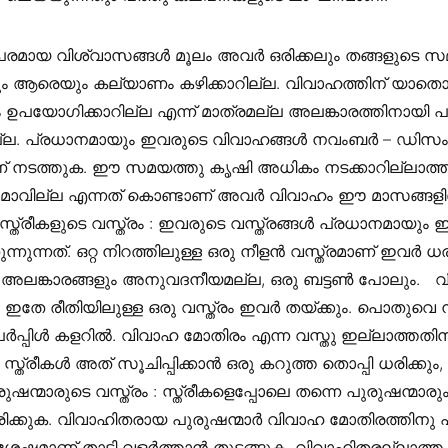
പരമായ വിശ്വാസങ്ങൾ മൂലം അവർ ഒരിക്കലും തങ്ങളുടെ സമ
നും ആരെയും കല്യാണം കഴിക്കാറില്ല. വിവാഹത്തിന് യാത
പയോഗിക്കാറില്ല എന്ന് മാത്രമല്ല അലങ്കാരത്തിനായി പൂ
ല്ല. പ്രധാനമായും ഇവരുടെ വിവാഹങ്ങൾ നവംബർ – ഡിസ
് നടത്തുക. ഈ സമയത്തു കൃഷി അധികം നടക്കാറില്ലാത്
മാവില്ല എന്നത് കൊണ്ടാണ് അവർ വിവാഹം ഈ മാസങ്ങള
‍‍‍ ‍‍ സ്ത്രീകളുടെ വസ്ത്രം : ഇവരുടെ വസ്ത്രങ്ങൾ പ്രധാനമായും
്നുന്നത്. ഒറ്റ നിറത്തിലുള്ള ഒരു നീളൻ വസ്ത്രമാണ് ഇവർ ധരിക
ങ്കാരങ്ങളും അനുവദനീയമല്ല, ഒരു ബട്ടൺ പോലും. ‍‍‍‍ ‍‍ 
 ഇതേ രീതിയിലുള്ള ഒരു വസ്ത്രം ഇവർ തയ്ക്കും. പൊതുവെ 
പർപ്പിൾ കളറിൽ. വിവാഹ മോതിരം എന്ന വസ്തു ഇല്ലാത്തത
ത്രീകൾ അത് സൂചിപ്പിക്കാൻ ഒരു കറുത്ത തൊപ്പി ധരിക്കും, മ
ുഷന്മാരുടെ വസ്ത്രം : സ്ത്രീകളെപ്പോലെ തന്നെ പുരുഷന്മാര
രിക്കുക. വിവാഹിതരായ പുരുഷന്മാർ വിവാഹ മോതിരത്തിനു
ശേഷമാണ് താടി വളർത്താൻ തുടങ്ങുക. വിവാഹിതരല്ലാത്ത പ