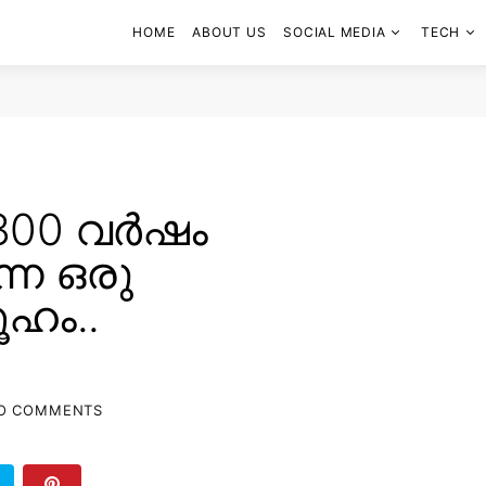
HOME
ABOUT US
SOCIAL MEDIA
TECH
 300 വർഷം
ന്ന ഒരു
ഹം..
O COMMENTS