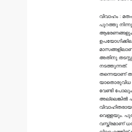
വിവാഹം : മത
പുറത്തു നിന്
ആഭരണങ്ങളും ഉ
ഉപയോഗിക്കി
മാസങ്ങളിലാണ
അതിനു തടസ്സ
നടത്തുന്നത്. ‍
തന്നെയാണ് തുന
യാതൊരുവിധ അല
വേണ്ടി പോലും
അല്ലെങ്കിൽ 
വിവാഹിതരായ സ്
വെള്ളയും. പുര
വസ്ത്രമാണ് ധ
വിവാഹത്തിന് 