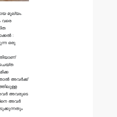
യ മൂല്യം.
ം വരെ
ധിത
ാക്കൽ :
്ന ഒരു
ീതിയാണ്
് ചെയ്ത
ിക്ക
റഞ്ഞാൽ അവർക്ക്
്തിലുള്ള
ൽ അവർ അവരുടെ
നതിനെ അവർ
ക്കുന്നതും