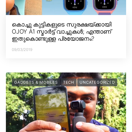
കൊച്ചു കുട്ടികളുടെ സുരക്ഷയ്ക്കായി
OJOY A1 സ്മാർട്ട് വാച്ചുകൾ; എന്താണ്
ഇതുകൊണ്ടുള്ള പ്രയോജനം?
09/03/2019
GADGETS & MOBILES
TECH
UNCATEGORIZED