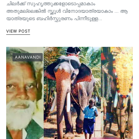
ചിലർക്ക് സുഹൃത്തുക്കളോടൊപ്പമാകാം
അതുമല്ലെങ്കിൽ സ്ക്കൂൾ വിനോദയാത്രയാകാം … ആ
യാത്രയുടെ ബഹിർസ്ഫുരണം പിന്നീടുള്ള…
VIEW POST
AANAVANDI