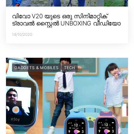
വിവോ V20 യുടെ ഒരു സിനിമാറ്റിക്
ട്രാവൽ സ്റ്റൈൽ UNBOXING വീഡിയോ
14/10/2020
GADGETS & MOBILES
TECH