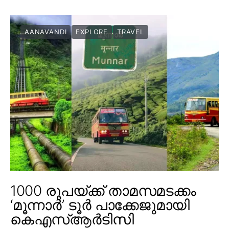
AANAVANDI
EXPLORE
TRAVEL
1000 രൂപയ്ക്ക് താമസമടക്കം
‘മൂന്നാർ’ ടൂർ പാക്കേജുമായി
കെഎസ്ആർടിസി