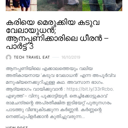
കരിയെ മെരുക്കിയ കടുവ
വേലായുധൻ;
ആനപ്പണിക്കാരിലെ ധീരൻ –
പാർട്ട് 3
TECH TRAVEL EAT
16/10/2019
ആനപ്പണിയിലെ എക്കാലത്തെയും വലിയ
അതികായനായ ‘കടുവ വേലാധൻ’ എന്ന അപൂർവ്വ
മനുഷ്യനെക്കുറിച്ചുള്ള കഥ. അവസാന ഭാഗം.
ആദ്യഭാഗം വായിക്കുവാൻ : https://bit.ly/33rRcbo.
എഴുത്ത് – വിനു പൂക്കാട്ടിയൂർ. തെച്ചിക്കോട്ടുകാവ്
രാമചന്ദ്രന്റെ അപ്രതീക്ഷിത ഇടിയേറ്റ് പുതുനഗരം
പാടത്തു വീണ്ടുകിടക്കുന്ന കർണ്ണൻ. കർണ്ണന്റെ
നെഞ്ചുപിളർക്കാൻ കുതിച്ചുവരുന്ന…
VIEW POST