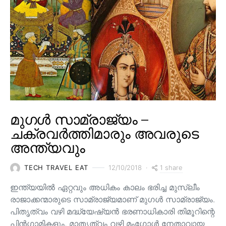
മുഗൾ സാമ്രാജ്യം –
ചക്രവർത്തിമാരും അവരുടെ
അന്ത്യവും
1 share
TECH TRAVEL EAT
12/10/2018
ഇന്ത്യയിൽ ഏറ്റവും അധികം കാലം ഭരിച്ച മുസ്ലീം
രാജാക്കന്മാരുടെ സാമ്രാജ്യമാണ് മുഗൾ സാമ്രാജ്യം.
പിതൃത്വം വഴി മദ്ധ്യേഷ്യൻ ഭരണാധികാരി തിമൂറിന്റെ
പിൻ‌ഗാമികളും, മാതൃത്വം വഴി മംഗോൾ നേതാവായ