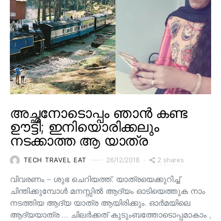
അച്ഛനോടൊപ്പം ഞാൻ കണ്ട
ഊട്ടി; ഇനിയൊരിക്കലും
നടക്കാത്ത ആ യാത്ര
2 shares
TECH TRAVEL EAT
26/12/2018
വിവരണം – ശുഭ ചെറിയത്ത്. യാത്രയെക്കുറിച്ച്
ചിന്തിക്കുമ്പോൾ മനസ്സിൽ ആദ്യം ഓടിയെത്തുക നാം
നടത്തിയ ആദ്യ യാത്ര ആയിരിക്കും. ഓർമയിലെ
ആദ്യയാത്ര … ചിലർക്കത് കുടുംബത്തോടൊപ്പമാകാം ,