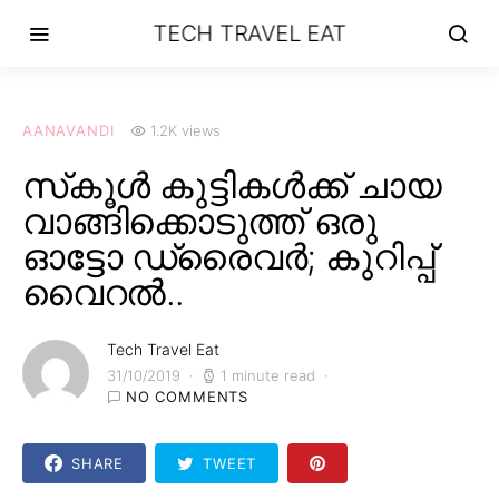
TECH TRAVEL EAT
AANAVANDI
1.2K views
സ്‌കൂൾ കുട്ടികൾക്ക് ചായ
വാങ്ങിക്കൊടുത്ത് ഒരു
ഓട്ടോ ഡ്രൈവർ; കുറിപ്പ്
വൈറൽ..
Tech Travel Eat
31/10/2019
1 minute read
NO COMMENTS
SHARE
TWEET