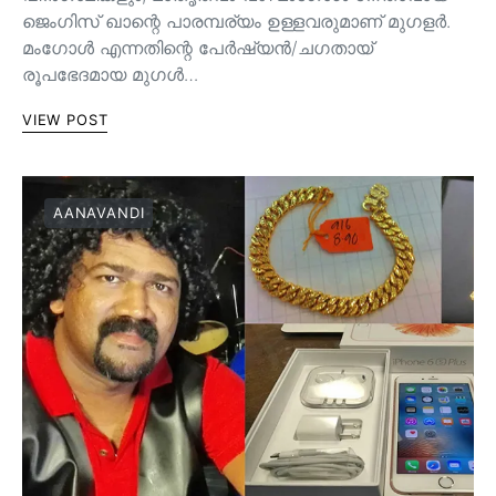
ജെംഗിസ് ഖാന്റെ പാരമ്പര്യം ഉള്ളവരുമാണ്‌ മുഗളർ.
മംഗോൾ എന്നതിന്റെ പേർഷ്യൻ/ചഗതായ്
രൂപഭേദമായ മുഗൾ…
VIEW POST
AANAVANDI