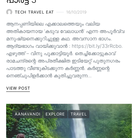
TECH TRAVEL EAT
16/10/2019
ആനപ്പണിയിലെ എക്കാലത്തെയും വലിയ
അതികായനായ ‘കടുവ വേലാധൻ’ എന്ന അപൂർവ്വ
മനുഷ്യനെക്കുറിച്ചുള്ള കഥ. അവസാന ഭാഗം.
ആദ്യഭാഗം വായിക്കുവാൻ : https://bit.ly/33rRcbo.
എഴുത്ത് – വിനു പൂക്കാട്ടിയൂർ. തെച്ചിക്കോട്ടുകാവ്
രാമചന്ദ്രന്റെ അപ്രതീക്ഷിത ഇടിയേറ്റ് പുതുനഗരം
പാടത്തു വീണ്ടുകിടക്കുന്ന കർണ്ണൻ. കർണ്ണന്റെ
നെഞ്ചുപിളർക്കാൻ കുതിച്ചുവരുന്ന…
VIEW POST
AANAVANDI
EXPLORE
TRAVEL