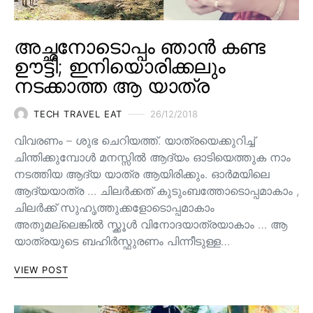
അച്ഛനോടൊപ്പം ഞാൻ കണ്ട
ഊട്ടി; ഇനിയൊരിക്കലും
നടക്കാത്ത ആ യാത്ര
TECH TRAVEL EAT
26/12/2018
വിവരണം – ശുഭ ചെറിയത്ത്. യാത്രയെക്കുറിച്ച്
ചിന്തിക്കുമ്പോൾ മനസ്സിൽ ആദ്യം ഓടിയെത്തുക നാം
നടത്തിയ ആദ്യ യാത്ര ആയിരിക്കും. ഓർമയിലെ
ആദ്യയാത്ര … ചിലർക്കത് കുടുംബത്തോടൊപ്പമാകാം ,
ചിലർക്ക് സുഹൃത്തുക്കളോടൊപ്പമാകാം
അതുമല്ലെങ്കിൽ സ്ക്കൂൾ വിനോദയാത്രയാകാം … ആ
യാത്രയുടെ ബഹിർസ്ഫുരണം പിന്നീടുള്ള…
VIEW POST