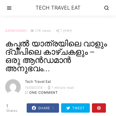
TECH TRAVEL EAT
1 share
AANAVANDI
1.7K views
കപ്പൽ യാത്രയിലെ വാളും
ദ്വീപിലെ കാഴ്ചകളും –
ഒരു ആൻഡമാൻ
അനുഭവം…
Tech Travel Eat
15/09/2018
1 minute read
ONE COMMENT
1
SHARE
1
TWEET
Shares