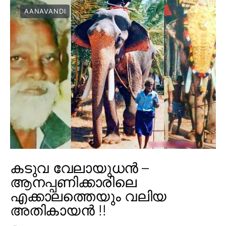
AANAVANDI
കടുവ വേലായുധൻ –
ആനപ്പണിക്കാരിലെ
എക്കാലത്തെയും വലിയ
അതികായൻ !!