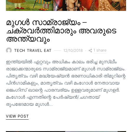
മുഗൾ സാമ്രാജ്യം –
ചക്രവർത്തിമാരും അവരുടെ
അന്ത്യവും
1 share
TECH TRAVEL EAT
12/10/2018
ഇന്ത്യയിൽ ഏറ്റവും അധികം കാലം ഭരിച്ച മുസ്ലീം
രാജാക്കന്മാരുടെ സാമ്രാജ്യമാണ് മുഗൾ സാമ്രാജ്യം.
പിതൃത്വം വഴി മദ്ധ്യേഷ്യൻ ഭരണാധികാരി തിമൂറിന്റെ
പിൻ‌ഗാമികളും, മാതൃത്വം വഴി മംഗോൾ നേതാവായ
ജെംഗിസ് ഖാന്റെ പാരമ്പര്യം ഉള്ളവരുമാണ്‌ മുഗളർ.
മംഗോൾ എന്നതിന്റെ പേർഷ്യൻ/ചഗതായ്
രൂപഭേദമായ മുഗൾ…
VIEW POST