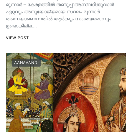
മൂന്നാർ – കേരളത്തിൽ തണുപ്പ് ആസ്വദിക്കുവാൻ
ഏറ്റവും അനുയോജ്യമായ സ്ഥലം മൂന്നാർ
തന്നെയാണെന്നതിൽ ആർക്കും സംശയമൊന്നും
ഉണ്ടാകില്ല.…
VIEW POST
AANAVANDI