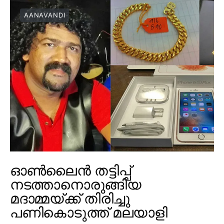
AANAVANDI
ഓൺലൈൻ തട്ടിപ്പ്
നടത്താനൊരുങ്ങിയ
മദാമ്മയ്ക്ക് തിരിച്ചു
പണികൊടുത്ത് മലയാളി