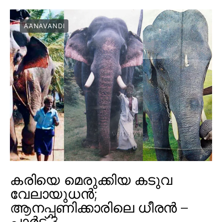
AANAVANDI
കരിയെ മെരുക്കിയ കടുവ
വേലായുധൻ;
ആനപ്പണിക്കാരിലെ ധീരൻ –
പാർട്ട് 3