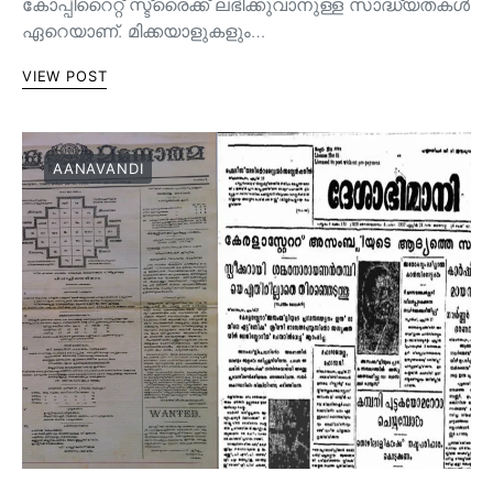
കോപ്പിറൈറ്റ് സ്ട്രൈക്ക് ലഭിക്കുവാനുള്ള സാദ്ധ്യതകൾ
ഏറെയാണ്. മിക്കയാളുകളും…
VIEW POST
AANAVANDI