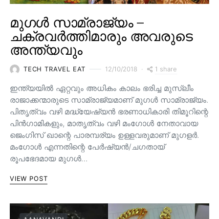
മുഗൾ സാമ്രാജ്യം –
ചക്രവർത്തിമാരും അവരുടെ
അന്ത്യവും
1 share
TECH TRAVEL EAT
12/10/2018
ഇന്ത്യയിൽ ഏറ്റവും അധികം കാലം ഭരിച്ച മുസ്ലീം
രാജാക്കന്മാരുടെ സാമ്രാജ്യമാണ് മുഗൾ സാമ്രാജ്യം.
പിതൃത്വം വഴി മദ്ധ്യേഷ്യൻ ഭരണാധികാരി തിമൂറിന്റെ
പിൻ‌ഗാമികളും, മാതൃത്വം വഴി മംഗോൾ നേതാവായ
ജെംഗിസ് ഖാന്റെ പാരമ്പര്യം ഉള്ളവരുമാണ്‌ മുഗളർ.
മംഗോൾ എന്നതിന്റെ പേർഷ്യൻ/ചഗതായ്
രൂപഭേദമായ മുഗൾ…
VIEW POST