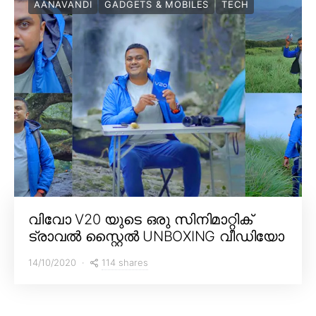
AANAVANDI
GADGETS & MOBILES
TECH
വിവോ V20 യുടെ ഒരു സിനിമാറ്റിക്
ട്രാവൽ സ്റ്റൈൽ UNBOXING വീഡിയോ
114 shares
14/10/2020