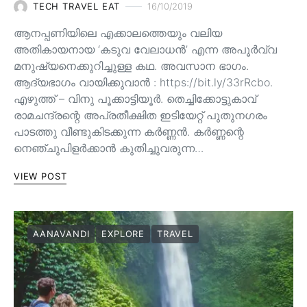
TECH TRAVEL EAT
16/10/2019
ആനപ്പണിയിലെ എക്കാലത്തെയും വലിയ
അതികായനായ ‘കടുവ വേലാധൻ’ എന്ന അപൂർവ്വ
മനുഷ്യനെക്കുറിച്ചുള്ള കഥ. അവസാന ഭാഗം.
ആദ്യഭാഗം വായിക്കുവാൻ : https://bit.ly/33rRcbo.
എഴുത്ത് – വിനു പൂക്കാട്ടിയൂർ. തെച്ചിക്കോട്ടുകാവ്
രാമചന്ദ്രന്റെ അപ്രതീക്ഷിത ഇടിയേറ്റ് പുതുനഗരം
പാടത്തു വീണ്ടുകിടക്കുന്ന കർണ്ണൻ. കർണ്ണന്റെ
നെഞ്ചുപിളർക്കാൻ കുതിച്ചുവരുന്ന…
VIEW POST
AANAVANDI
EXPLORE
TRAVEL