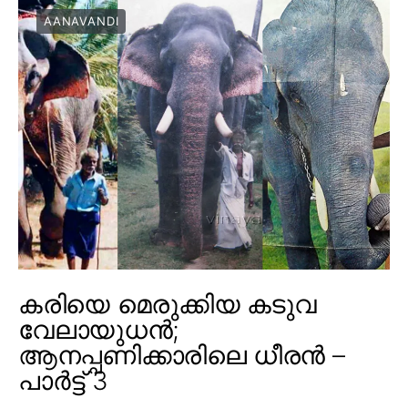
AANAVANDI
കരിയെ മെരുക്കിയ കടുവ
വേലായുധൻ;
ആനപ്പണിക്കാരിലെ ധീരൻ –
പാർട്ട് 3