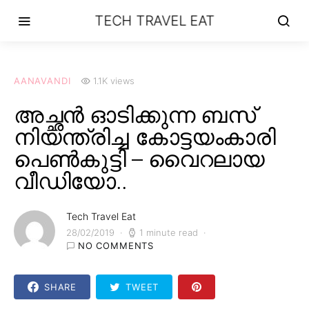
TECH TRAVEL EAT
AANAVANDI
1.1K views
അച്ഛൻ ഓടിക്കുന്ന ബസ്
നിയന്ത്രിച്ച കോട്ടയംകാരി
പെൺകുട്ടി – വൈറലായ
വീഡിയോ..
Tech Travel Eat
28/02/2019
1 minute read
NO COMMENTS
SHARE
TWEET