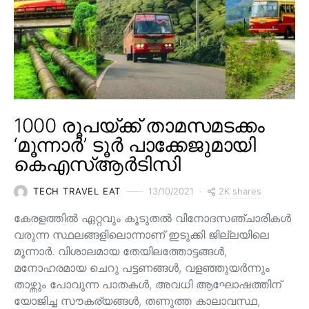
1000 രൂപയ്ക്ക് താമസമടക്കം
‘മൂന്നാർ’ ടൂർ പാക്കേജുമായി
കെഎസ്ആർടിസി
2K shares
TECH TRAVEL EAT
13/10/2021
കേരളത്തിൽ ഏറ്റവും കൂടുതൽ വിനോദസഞ്ചാരികൾ
വരുന്ന സ്ഥലങ്ങളിലൊന്നാണ് ഇടുക്കി ജില്ലയിലെ
മൂന്നാർ. വിശാലമായ തേയിലത്തോട്ടങ്ങള്‍,
മനോഹരമായ ചെറു പട്ടണങ്ങള്‍, വളഞ്ഞുയര്‍ന്നും
താഴ്ന്നും പോവുന്ന പാതകള്‍, അവധി ആഘോഷത്തിന്
യോജിച്ച സൗകര്യങ്ങള്‍, തണുത്ത കാലാവസ്ഥ,