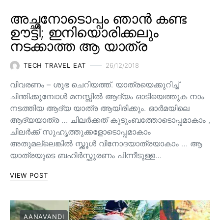
അച്ഛനോടൊപ്പം ഞാൻ കണ്ട
ഊട്ടി; ഇനിയൊരിക്കലും
നടക്കാത്ത ആ യാത്ര
TECH TRAVEL EAT
26/12/2018
വിവരണം – ശുഭ ചെറിയത്ത്. യാത്രയെക്കുറിച്ച്
ചിന്തിക്കുമ്പോൾ മനസ്സിൽ ആദ്യം ഓടിയെത്തുക നാം
നടത്തിയ ആദ്യ യാത്ര ആയിരിക്കും. ഓർമയിലെ
ആദ്യയാത്ര … ചിലർക്കത് കുടുംബത്തോടൊപ്പമാകാം ,
ചിലർക്ക് സുഹൃത്തുക്കളോടൊപ്പമാകാം
അതുമല്ലെങ്കിൽ സ്ക്കൂൾ വിനോദയാത്രയാകാം … ആ
യാത്രയുടെ ബഹിർസ്ഫുരണം പിന്നീടുള്ള…
VIEW POST
AANAVANDI