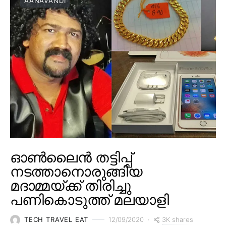
AANAVANDI
ഓൺലൈൻ തട്ടിപ്പ്
നടത്താനൊരുങ്ങിയ
മദാമ്മയ്ക്ക് തിരിച്ചു
പണികൊടുത്ത് മലയാളി
3K shares
TECH TRAVEL EAT
12/09/2020