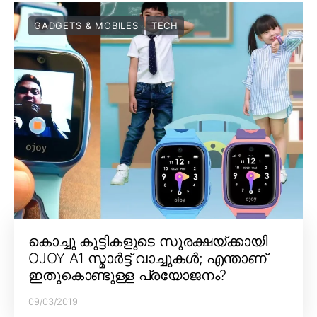
GADGETS & MOBILES
TECH
കൊച്ചു കുട്ടികളുടെ സുരക്ഷയ്ക്കായി
OJOY A1 സ്മാർട്ട് വാച്ചുകൾ; എന്താണ്
ഇതുകൊണ്ടുള്ള പ്രയോജനം?
09/03/2019