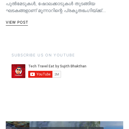
പുൽമേടുകൾ, ഷോലക്കാടുകൾ തുടങ്ങിയ
ഘടകങ്ങളാണ് മൂന്നാറിന്റെ പ്രകൃതഭംഗിയ്ക്ക്…
VIEW POST
SUBSCRIBE US ON YOUTUBE