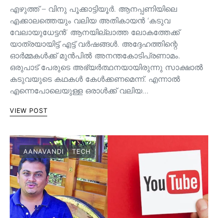
എഴുത്ത് – വിനു പൂക്കാട്ടിയൂർ. ആനപ്പണിയിലെ
എക്കാലത്തെയും വലിയ അതികായൻ ‘കടുവ
വേലായുധേട്ടൻ’ ആനയില്ലാത്ത ലോകത്തേക്ക്
യാത്രയായിട്ട് എട്ട് വർഷങ്ങൾ. അദ്ദേഹത്തിന്റെ
ഓർമ്മകൾക്ക് മുൻപിൽ അനന്തകോടിപ്രണാമം.
ഒരുപാട് പേരുടെ അഭ്യർത്ഥനയായിരുന്നു സാക്ഷാൽ
കടുവയുടെ കഥകൾ കേൾക്കണമെന്ന്. എന്നാൽ
എന്നെപോലെയുള്ള ഒരാൾക്ക് വലിയ…
VIEW POST
AANAVANDI
TECH