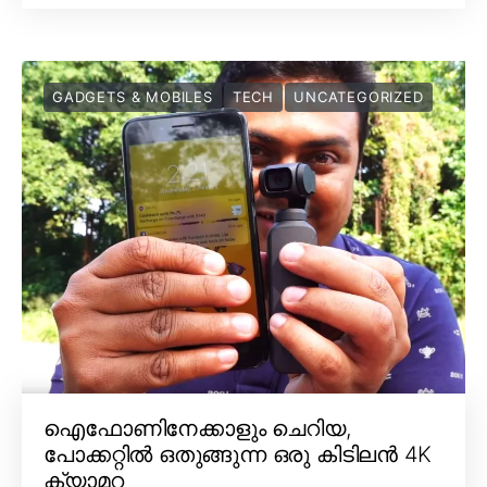
GADGETS & MOBILES
TECH
UNCATEGORIZED
ഐഫോണിനേക്കാളും ചെറിയ,
പോക്കറ്റിൽ ഒതുങ്ങുന്ന ഒരു കിടിലൻ 4K
ക്യാമറ