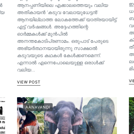
ഇ
ിൽ
ആനപ്പണിയിലെ എക്കാലത്തെയും വലിയ
ധ
്യ
അതികായൻ ‘കടുവ വേലായുധേട്ടൻ’
ബാ
ആനയില്ലാത്ത ലോകത്തേക്ക് യാത്രയായിട്ട്
വ
എട്ട് വർഷങ്ങൾ. അദ്ദേഹത്തിന്റെ
അ
ഓർമ്മകൾക്ക് മുൻപിൽ
ക
അനന്തകോടിപ്രണാമം. ഒരുപാട് പേരുടെ
തീ
അഭ്യർത്ഥനയായിരുന്നു സാക്ഷാൽ
അല
കടുവയുടെ കഥകൾ കേൾക്കണമെന്ന്.
ല
എന്നാൽ എന്നെപോലെയുള്ള ഒരാൾക്ക്
മ
വലിയ…
VI
VIEW POST
AANAVANDI