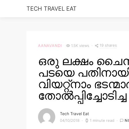
TECH TRAVEL EAT
19 shares
AANAVANDI
1.5K views
ഒരു ലക്ഷം ചൈന
പടയെ പതിനായി
വിയറ്റ്‌നാം ഭടന്മാ
തോൽപ്പിച്ചോടിച്ച
Tech Travel Eat
04/10/2018
1 minute read
N