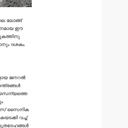
ലെ ലോങ്ങ്
രധാനമായ ഈ
ുകത്തിനു
താനും ദശകം
രാളായ ജനറൽ
ന്ത്രങ്ങൾ
 സൈന്യത്തെ
ും
ൈനീസ് സൈനിക
യടക്കി വച്ച്
മൃതദേഹങ്ങൾ