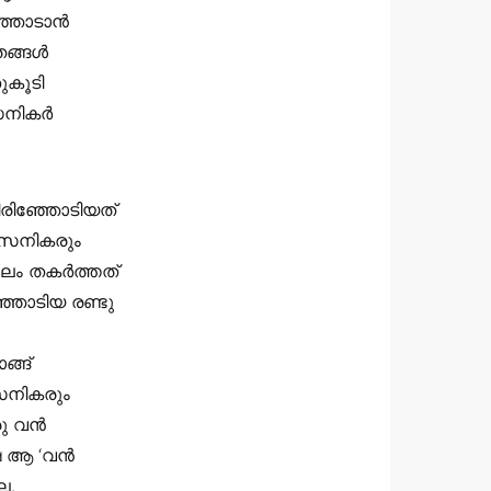
ഞ്ഞോടാൻ
തങ്ങൾ
തുകൂടി
സൈനികർ
രിഞ്ഞോടിയത്
സൈനികരും
പാലം തകർത്തത്
ഞ്ഞോടിയ രണ്ടു
ങ്ങ്
നികരും
ഒരു വൻ
ഷെ ആ ‘വൻ
ല.