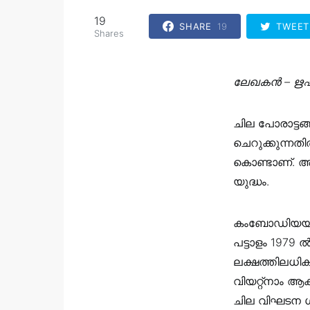
19
SHARE
19
TWEET
Shares
ലേഖകൻ – ഋഷ
ചില പോരാട്ടങ്
ചെറുക്കുന്നത
കൊണ്ടാണ്. അത
യുദ്ധം.
കംബോഡിയയിൽ 
പട്ടാളം 1979
ലക്ഷത്തിലധികമ
വിയറ്റ്‌നാം ആ
ചില വിഘടന ഗ്