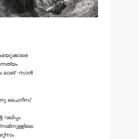
യേറ്റക്കാരെ
ന്നത്യം
ിലെ ലാങ് -സാൻ
്നു ചൈനീസ്
 വലിപ്പം.
്നാമിനുള്ളിലെ
റ്‌നാം