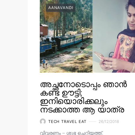
AANAVANDI
അച്ഛനോടൊപ്പം ഞാൻ
കണ്ട ഊട്ടി;
ഇനിയൊരിക്കലും
നടക്കാത്ത ആ യാത്ര
TECH TRAVEL EAT
26/12/2018
വിവരണം – ശുഭ ചെറിയത്ത്.