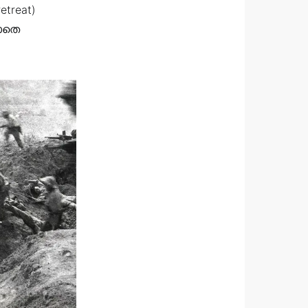
etreat)
ലാതെ