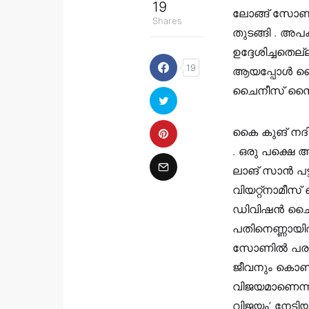
19
ലോങ്ങ് സോണി
Shares
തുടങ്ങി . അപ
ഉദ്ദേശിച്ചതെല്
19
ആയപ്പോൾ ചൈനീ
ചൈനീസ് സൈന്യ
കൈ കുങ് നദ
. ഒരു പക്ഷെ
ലാങ് സാൻ പട്
വിയറ്റ്നാമീസ്
ഡിവിഷൻ ചൈനീ
പതിനെണ്ണായിര
സോണിൽ പരാ
ജീവനും കൊണ്ട്
വിജയമാണെന്ന
വിജയം’ നേടിയ ച