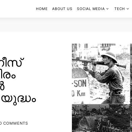
HOME
ABOUT US
SOCIAL MEDIA
TECH
ീസ്
രം
ർ
 യുദ്ധം
O COMMENTS