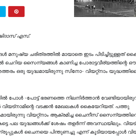
ിദാസ് എസ്.
ങൾ മനുഷ്യ ചരിത്രത്തിൽ മായാതെ ഇടം പിടിച്ചിട്ടുള്ളത് കൈ
ിൽ ചെറിയ സൈന്യങ്ങൾ കാണിച്ച പോരാട്ടവീര്യത്തിന്റെ ഔ
്തരം ഒരു യുദ്ധമായിരുന്നു സിനോ- വിയറ്റ്‌നാം യുദ്ധത്ത
പോൾ -പോട്ട് ഭരണത്തെ നിലനിർത്താൻ വേണ്ടിയായിരുന
 ൽ വിയട്നാമിന്റെ വടക്കൻ മേഖലകൾ കൈയേറിയത്. പത്തു
ായിരുന്നു വിയറ്റ്‌നാം ആക്രമിച്ച ചൈനീസ് സൈന്യത്തിന്റെ
കട്ടെ പല യുദ്ധങ്ങൾക്ക് ശേഷം തളർന്ന് അവസ്ഥയിലും. വിയട
രൂപ്പുകൾ ചൈനയെ പിന്തുണച്ചു എന്ന് കൂടിയായപ്പോൾ വിയറ്