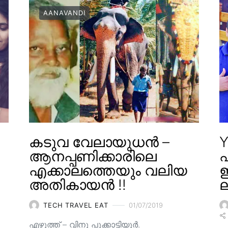
AANAVANDI
കടുവ വേലായുധൻ –
Y
ആനപ്പണിക്കാരിലെ
എക്കാലത്തെയും വലിയ
ഇ
അതികായൻ !!
ല
TECH TRAVEL EAT
01/07/2019
എഴുത്ത് – വിനു പൂക്കാട്ടിയൂർ.