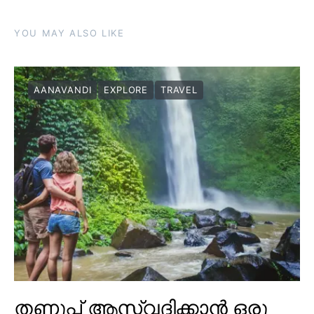
YOU MAY ALSO LIKE
AANAVANDI
EXPLORE
TRAVEL
തണുപ്പ് ആസ്വദിക്കാൻ ഒരു