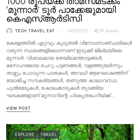
1000 രൂപയ്ക്ക് താമസമടക്കം
‘മൂന്നാർ’ ടൂർ പാക്കേജുമായി
കെഎസ്ആർടിസി
2K shares
TECH TRAVEL EAT
13/10/2021
കേരളത്തിൽ ഏറ്റവും കൂടുതൽ വിനോദസഞ്ചാരികൾ
വരുന്ന സ്ഥലങ്ങളിലൊന്നാണ് ഇടുക്കി ജില്ലയിലെ
മൂന്നാർ. വിശാലമായ തേയിലത്തോട്ടങ്ങള്‍,
മനോഹരമായ ചെറു പട്ടണങ്ങള്‍, വളഞ്ഞുയര്‍ന്നും
താഴ്ന്നും പോവുന്ന പാതകള്‍, അവധി ആഘോഷത്തിന്
യോജിച്ച സൗകര്യങ്ങള്‍, തണുത്ത കാലാവസ്ഥ,
പുൽമേടുകൾ, ഷോലക്കാടുകൾ തുടങ്ങിയ
ഘടകങ്ങളാണ് മൂന്നാറിന്റെ പ്രകൃതഭംഗിയ്ക്ക്…
VIEW POST
EXPLORE
TRAVEL