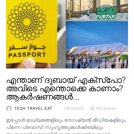
എന്താണ് ദുബായ് എക്സ്പോ?
അവിടെ എന്തൊക്കെ കാണാം?
ആകർഷണങ്ങൾ…
165 shares
TECH TRAVEL EAT
09/10/2021
ഇപ്പോൾ മാധ്യമങ്ങളിലും സോഷ്യൽ മീഡിയകളിലും,
പിന്നെ പ്രവാസി സുഹൃത്തുക്കൾക്കിടയിലും