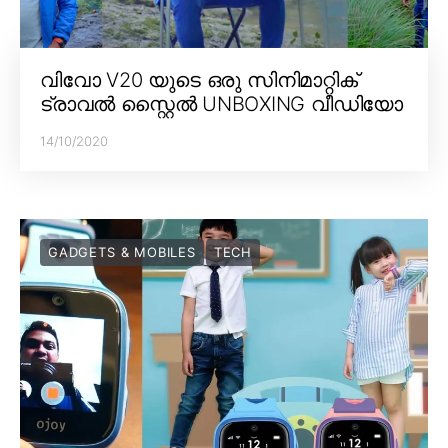
വിവോ V20 യുടെ ഒരു സിനിമാറ്റിക്
ട്രാവൽ സ്റ്റൈൽ UNBOXING വീഡിയോ
14/10/2020
GADGETS & MOBILES
TECH