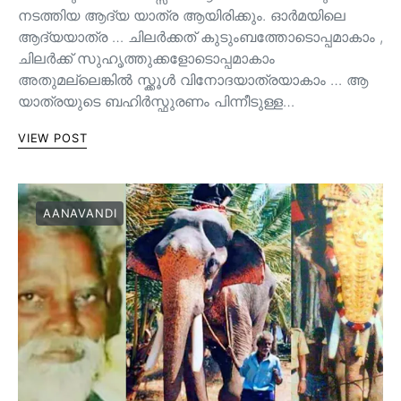
നടത്തിയ ആദ്യ യാത്ര ആയിരിക്കും. ഓർമയിലെ
ആദ്യയാത്ര … ചിലർക്കത് കുടുംബത്തോടൊപ്പമാകാം ,
ചിലർക്ക് സുഹൃത്തുക്കളോടൊപ്പമാകാം
അതുമല്ലെങ്കിൽ സ്ക്കൂൾ വിനോദയാത്രയാകാം … ആ
യാത്രയുടെ ബഹിർസ്ഫുരണം പിന്നീടുള്ള…
VIEW POST
AANAVANDI