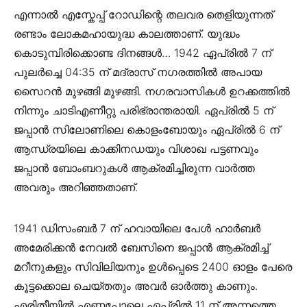
എന്നാൽ എസ്കേപ്പ് റോഡിന്റെ തലവര തെളിയുന്നത്
രണ്ടാം ലോകമഹായുദ്ധ കാലത്താണ്. യുദ്ധം
കൊടുമ്പിരിക്കൊണ്ട ദിനങ്ങൾ… 1942 ഏപ്രിൽ 7 ന്
പുലർച്ചെ 04:35 ന് മദ്രാസ് നഗരത്തിൽ അപായ
സൈറൻ മുഴങ്ങി മുഴങ്ങി. നഗരവാസികൾ ഉറക്കത്തിൽ
നിന്നും ചാടിഎണീറ്റു പരിഭ്രാന്തരായി. ഏപ്രിൽ 5 ന്
ജപ്പാൻ സിലോണിലെ കൊളംബോയും ഏപ്രിൽ 6 ന്
ആന്ധ്രയിലെ കാക്കിനഡയും വിശാഖ പട്ടണവും
ജപ്പാൻ ബോംബറുകൾ ആക്രമിച്ചിരുന്ന വാർത്ത
അവരും അറിഞ്ഞതാണ്.
1941 ഡിസംബർ 7 ന് ഹവായിലെ പേൾ ഹാർബർ
അമേരിക്കൻ നേവൽ ബേസിനെ ജപ്പാൻ ആക്രമിച്ച്
മറീനുകളും സിവിലിയനും ഉൾപ്പെടെ 2400 ഓളം പേരെ
കൂട്ടക്കൊല ചെയ്തതും അവർ ഓർത്തു കാണും.
എരിതീയിൽ എണ്ണപോലെ ഏപ്രിൽ 11 ന് അന്നത്തെ