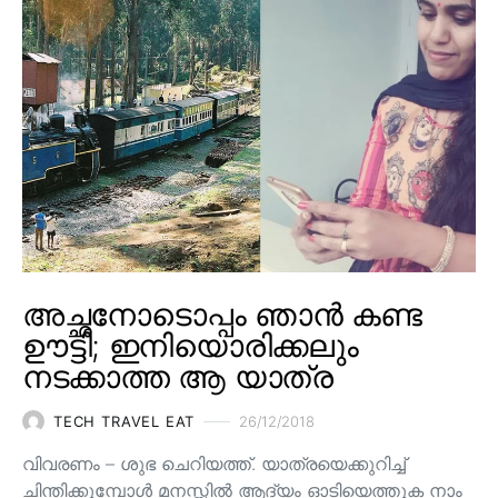
അച്ഛനോടൊപ്പം ഞാൻ കണ്ട
ഊട്ടി; ഇനിയൊരിക്കലും
നടക്കാത്ത ആ യാത്ര
TECH TRAVEL EAT
26/12/2018
വിവരണം – ശുഭ ചെറിയത്ത്. യാത്രയെക്കുറിച്ച്
ചിന്തിക്കുമ്പോൾ മനസ്സിൽ ആദ്യം ഓടിയെത്തുക നാം