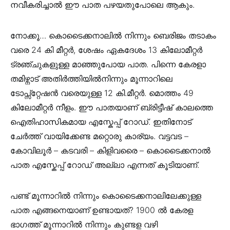
നവീകരിച്ചാൽ ഈ പാത പഴയതുപോലെ ആകും.
നോക്കൂ… കൊടൈക്കനാലിൽ നിന്നും ബെരിജം തടാകം
വരെ 24 കി മീറ്റർ, ശേഷം ഏകദേശം 13 കിലോമീറ്റർ
ട്രഞ്ചുകളുള്ള മാഞ്ഞുപോയ പാത. പിന്നെ കേരളാ
തമിഴ്നാട് അതിർത്തിയിൽനിന്നും മൂന്നാറിലെ
ടോപ്സ്റ്റേഷൻ വരെയുള്ള 12 കി.മീറ്റർ. മൊത്തം 49
കിലോമീറ്റർ നീളം. ഈ പാതയാണ് ബ്രിട്ടീഷ് കാലത്തെ
ഐതിഹാസികമായ എസ്കേപ്പ് റോഡ്. ഇതിനോട്
ചേർത്ത് വായിക്കേണ്ട മറ്റൊരു കാര്യം. വട്ടവട –
കോവിലൂർ – കടവരി – കിളിവരൈ – കൊടൈക്കനാൽ
പാത എസ്കേപ്പ് റോഡ് അല്ലാ എന്നത് കൂടിയാണ്.
പണ്ട് മൂന്നാറിൽ നിന്നും കൊടൈക്കനാലിലേക്കുള്ള
പാത എങ്ങനെയാണ് ഉണ്ടായത്? 1900 ൽ കേരള
ഭാഗത്ത് മൂന്നാറിൽ നിന്നും കുണ്ടള വഴി