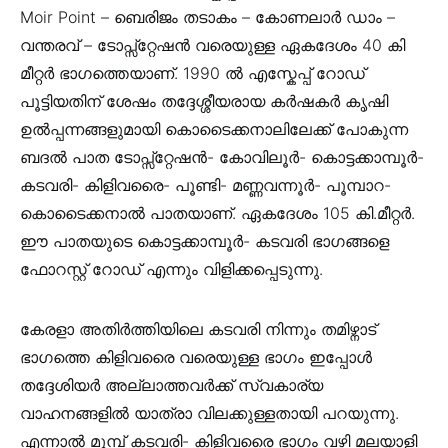
Moir Point – ബെരിജം തടാകം – കോണലാർ ഡാം –
വന്തരവ് – ടോപ്സ്റ്റേഷൻ വരെയുള്ള ഏകദേശം 40 കി
മീറ്റർ ഭാഗത്തെയാണ്. 1990 ൽ എസ്കേപ്പ് റോഡ്
പൂട്ടിയതിന് ശേഷം തദ്ദേശ്ശീയരായ കർഷകർ കൃഷി
ഉൽപ്പന്നങ്ങളുമായി കൊടൈക്കനാലിലേക്ക് പോകുന്ന
ബദൽ പാത ടോപ്സ്റ്റേഷൻ- കോവിലൂർ- കൊട്ടക്കാമ്പൂർ-
കടവരി- കിളിവരൈ- പൂണ്ടി- മണ്ണവന്നൂർ- പൂമ്പാറ-
കൊടൈക്കനാൽ പാതയാണ്. ഏകദേശം 105 കി.മീറ്റർ.
ഈ പാതയുടെ കൊട്ടക്കാമ്പൂർ- കടവരി ഭാഗങ്ങളെ
ഫോറസ്റ്റ് റോഡ് എന്നും വിളിക്കപ്പെടുന്നു.
കേരളാ അതിർത്തിയിലെ കടവരി നിന്നും തമിഴ്നാട്
ഭാഗത്തെ കിളിവരൈ വരെയുള്ള ഭാഗം ഇപ്പോൾ
തദ്ദേശിയർ അല്ലാത്തവർക്ക് സ്വകാര്യ
വാഹനങ്ങളിൽ യാത്രാ വിലക്കുള്ളതായി പറയുന്നു.
എന്നാൽ മുമ്പ് കടവരി- കിളിവരൈ ഭാഗം വഴി മലയാളി