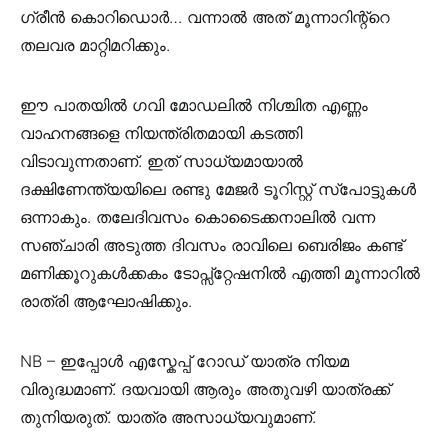
ഗ്രീൻ കൊറിഡൊർ… വന്നാൽ അത് മൂന്നാറിന്റ്റെ
തലവര മാറ്റിമറിക്കും.
ഈ പാതയിൽ ഗവി മോഡലിൽ നിശ്ചിത എണ്ണം
വാഹനങ്ങളെ നിയന്ത്രിതമായി കടത്തി
വിടാവുന്നതാണ്. ഇത് സാധ്യമായാൽ
ദക്ഷിണേന്ത്യയിലെ രണ്ടു മേജർ ടൂറിസ്റ്റ് സ്പോട്ടുകൾ
ഒന്നാകും. തലേദിവസം കൊടൈക്കനാലിൽ വന്ന
സഞ്ചാരി അടുത്ത ദിവസം രാവിലെ ബെരിജം കണ്ട്
മണിക്കൂറുകൾക്കകം ടോപ്സ്റ്റേഷനിൽ എത്തി മൂന്നാറിൽ
രാത്രി ആഘോഷിക്കും.
NB – ഇപ്പോൾ എസ്കേപ്പ് റോഡ് യാത്ര നിയമ
വിരുദ്ധമാണ്. ദയവായി ആരും അതുവഴി യാത്രക്ക്
തുനിയരുത്. യാത്ര അസാധ്യവുമാണ്.