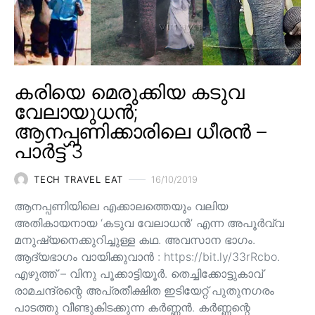
കരിയെ മെരുക്കിയ കടുവ
വേലായുധൻ;
ആനപ്പണിക്കാരിലെ ധീരൻ –
പാർട്ട് 3
TECH TRAVEL EAT
16/10/2019
ആനപ്പണിയിലെ എക്കാലത്തെയും വലിയ
അതികായനായ ‘കടുവ വേലാധൻ’ എന്ന അപൂർവ്വ
മനുഷ്യനെക്കുറിച്ചുള്ള കഥ. അവസാന ഭാഗം.
ആദ്യഭാഗം വായിക്കുവാൻ : https://bit.ly/33rRcbo.
എഴുത്ത് – വിനു പൂക്കാട്ടിയൂർ. തെച്ചിക്കോട്ടുകാവ്
രാമചന്ദ്രന്റെ അപ്രതീക്ഷിത ഇടിയേറ്റ് പുതുനഗരം
പാടത്തു വീണ്ടുകിടക്കുന്ന കർണ്ണൻ. കർണ്ണന്റെ