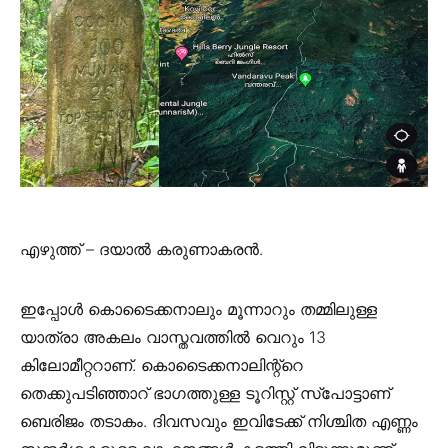
എഴുത്ത് – ദയാൽ കരുണാകരൻ.
ഇപ്പോൾ കൊടൈക്കനാലും മൂന്നാറും തമ്മിലുള്ള
യാത്രാ അകലം വാസ്തവത്തിൽ വെറും 13
കിലോമീറ്ററാണ്. കൊടൈക്കനാലിന്റ്റെ
തെക്കുപടിഞ്ഞാറ് ഭാഗത്തുള്ള ടൂറിസ്റ്റ് സ്പോട്ടാണ്
ബെരിജം തടാകം. ദിവസവും ഇവിടേക്ക് നിശ്ചിത എണ്ണം