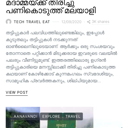
മദാമ്മയ്ക്ക് തിരിച്ചു
പണികൊടുത്ത് മലയാളി
3K shares
TECH TRAVEL EAT
12/09/2020
തട്ടിപ്പുകാർ പലവിധത്തിലുണ്ടെങ്കിലും, ഇപ്പോൾ
കൂടുതലും തട്ടിപ്പുകൾ നടക്കുന്നത്
ഓൺലൈനിലൂടെയാണ്. ആർക്കും ഒരു സംശയവും
തോന്നാതെ പറ്റിക്കാൻ മിടുക്കരായ ഇവരുടെ വലയിൽ
പലരും വീണിട്ടുമുണ്ട്. ഇത്തരത്തിലൊരു ഉഗ്രൻ
തട്ടിപ്പുകാരിയെ മനസ്സിലാക്കി തിരിച്ചു പണികൊടുത്ത
കഥയാണ് കോഴിക്കോട് കുന്നമംഗലം സ്വദേശിയും,
സാമൂഹിക പ്രവർത്തകനും, ശില്പിയുമായ…
VIEW POST
AANAVANDI
EXPLORE
TRAVEL