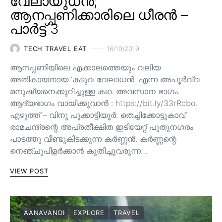
വേലായുധൻ;
ആനപ്പണിക്കാരിലെ ധീരൻ –
പാർട്ട് 3
TECH TRAVEL EAT
16/10/2019
ആനപ്പണിയിലെ എക്കാലത്തെയും വലിയ
അതികായനായ ‘കടുവ വേലാധൻ’ എന്ന അപൂർവ്വ
മനുഷ്യനെക്കുറിച്ചുള്ള കഥ. അവസാന ഭാഗം.
ആദ്യഭാഗം വായിക്കുവാൻ : https://bit.ly/33rRcbo.
എഴുത്ത് – വിനു പൂക്കാട്ടിയൂർ. തെച്ചിക്കോട്ടുകാവ്
രാമചന്ദ്രന്റെ അപ്രതീക്ഷിത ഇടിയേറ്റ് പുതുനഗരം
പാടത്തു വീണ്ടുകിടക്കുന്ന കർണ്ണൻ. കർണ്ണന്റെ
നെഞ്ചുപിളർക്കാൻ കുതിച്ചുവരുന്ന…
VIEW POST
AANAVANDI
EXPLORE
TRAVEL