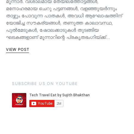
മൂന്നാർ. വിശാലമായ തേയിലത്തോട്ടങ്ങള്‍,
മനോഹരമായ ചെറു പട്ടണങ്ങള്‍, വളഞ്ഞുയര്‍ന്നും
താഴ്ന്നും പോവുന്ന പാതകള്‍, അവധി ആഘോഷത്തിന്
യോജിച്ച സൗകര്യങ്ങള്‍, തണുത്ത കാലാവസ്ഥ,
പുൽമേടുകൾ, ഷോലക്കാടുകൾ തുടങ്ങിയ
ഘടകങ്ങളാണ് മൂന്നാറിന്റെ പ്രകൃതഭംഗിയ്ക്ക്…
VIEW POST
SUBSCRIBE US ON YOUTUBE