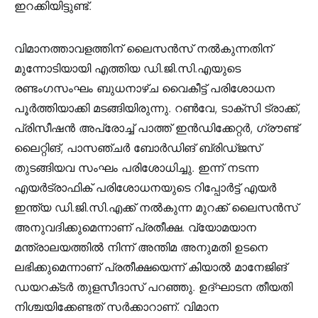
ഇറക്കിയിട്ടുണ്ട്.
വിമാനത്താവളത്തിന്​ ലൈസൻസ്​ നൽകുന്നതിന്​
മുന്നോടിയായി എത്തിയ ഡി.ജി.സി.എയുടെ
രണ്ടംഗസംഘം ബുധനാഴ്​ച വൈകീട്ട്​ പരിശോധന
പൂർത്തിയാക്കി മടങ്ങിയിരുന്നു. റൺവേ, ടാക്സി ട്രാക്ക്,
പ്രിസീഷൻ അപ്രോച്ച് പാത്ത് ഇൻഡിക്കേറ്റർ, ഗ്രൗണ്ട്
ലൈറ്റിങ്​, പാസഞ്ചർ ബോർഡിങ്​ ബ്രിഡ്ജസ്
തുടങ്ങിയവ സംഘം പരിശോധിച്ചു. ഇന്ന്​ നടന്ന
എയർട്രാഫിക്​ പരിശോധനയുടെ റിപ്പോർട്ട്​ എയർ
ഇന്ത്യ ഡി.ജി.സി.എക്ക്​ നൽകുന്ന മുറക്ക്​ ലൈസൻസ്​
അനുവദിക്കുമെന്നാണ്​ പ്രതീക്ഷ. വ്യോമയാന
മന്ത്രാലയത്തിൽ നിന്ന്​ അന്തിമ അനുമതി ഉടനെ
ലഭിക്കുമെന്നാണ്​ പ്രതീക്ഷയെന്ന്​ കിയാൽ മാനേജിങ്​
ഡയറക്​ടർ തുളസീദാസ്​ പറഞ്ഞു. ഉദ്​ഘാടന തീയതി
നിശ്ചയിക്കേണ്ടത്​ സർക്കാറാണ്​. വിമാന