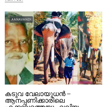
AANAVANDI
കടുവ വേലായുധൻ –
ആനപ്പണിക്കാരിലെ