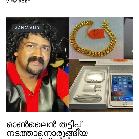
VIEW POST
AANAVANDI
ഓൺലൈൻ തട്ടിപ്പ്
നടത്താനൊരുങ്ങിയ