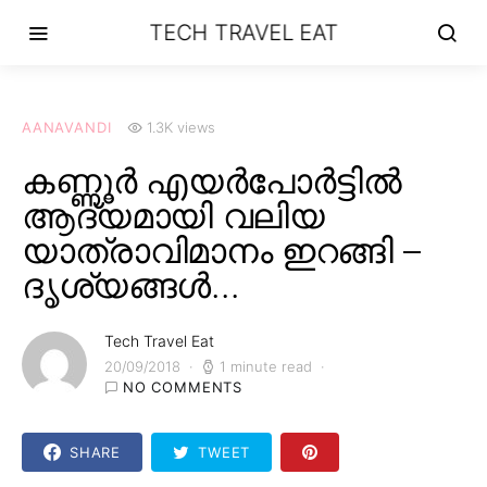
TECH TRAVEL EAT
AANAVANDI
1.3K views
കണ്ണൂർ എയർപോർട്ടിൽ
ആദ്യമായി വലിയ
യാത്രാവിമാനം ഇറങ്ങി –
ദൃശ്യങ്ങൾ…
Tech Travel Eat
20/09/2018
1 minute read
NO COMMENTS
SHARE
TWEET