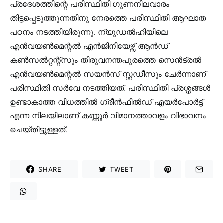
പ്രദേശത്തിന്റെ പരിസ്ഥിതി ഗുണനിലവാരം
തിട്ടപ്പെടുത്തുന്നതിനു നേരത്തെ പരിസ്ഥിതി ആഘാത
പഠനം നടത്തിയിരുന്നു. ന്യൂഡൽഹിയിലെ
എൻവയൺമെന്റൽ എൻജിനീയേഴ്സ് ആൻഡ്
കൺസൽറ്റന്റ്സും തിരുവനന്തപുരത്തെ സെൻട്രൽ
എൻവയൺമെന്റൽ സയൻസ് സ്റ്റഡീസും ചേർന്നാണ്
പരിസ്ഥിതി സർവേ നടത്തിയത്. പരിസ്ഥിതി പ്രശ്നങ്ങൾ
ഉണ്ടാകാത്ത വിധത്തിൽ ഗ്രീൻഫീൽഡ് എയർപോർട്ട്
എന്ന നിലയിലാണ് കണ്ണൂർ വിമാനത്താവളം വിഭാവനം
ചെയ്തിട്ടുള്ളത്.
SHARE
TWEET