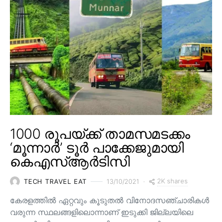
1000 രൂപയ്ക്ക് താമസമടക്കം
‘മൂന്നാർ’ ടൂർ പാക്കേജുമായി
കെഎസ്ആർടിസി
2K shares
TECH TRAVEL EAT
13/10/2021
കേരളത്തിൽ ഏറ്റവും കൂടുതൽ വിനോദസഞ്ചാരികൾ
വരുന്ന സ്ഥലങ്ങളിലൊന്നാണ് ഇടുക്കി ജില്ലയിലെ