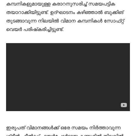
കമ്പനികളുമായുള്ള കരാറനുസരിച്ച്​ സമയപട്ടിക
തയാറാക്കിയിട്ടുണ്ട്​. ഉദ്​ഘാടനം കഴിഞ്ഞാൽ ബുക്കിങ്​
തുടങ്ങാവുന്ന നിലയിൽ വിമാന കമ്പനികൾ സോഫ്​റ്റ്​
വെയർ പരിഷ്​കരിച്ചിട്ടുണ്ട്​.
ഇരുപത് വിമാനങ്ങൾക്ക് ഒരേ സമയം നിർത്താവുന്ന