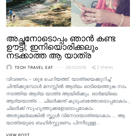
അച്ഛനോടൊപ്പം ഞാൻ കണ്ട
ഊട്ടി; ഇനിയൊരിക്കലും
നടക്കാത്ത ആ യാത്ര
2 shares
TECH TRAVEL EAT
26/12/2018
വിവരണം – ശുഭ ചെറിയത്ത്. യാത്രയെക്കുറിച്ച്
ചിന്തിക്കുമ്പോൾ മനസ്സിൽ ആദ്യം ഓടിയെത്തുക നാം
നടത്തിയ ആദ്യ യാത്ര ആയിരിക്കും. ഓർമയിലെ
ആദ്യയാത്ര … ചിലർക്കത് കുടുംബത്തോടൊപ്പമാകാം ,
ചിലർക്ക് സുഹൃത്തുക്കളോടൊപ്പമാകാം
അതുമല്ലെങ്കിൽ സ്ക്കൂൾ വിനോദയാത്രയാകാം … ആ
യാത്രയുടെ ബഹിർസ്ഫുരണം പിന്നീടുള്ള…
VIEW POST