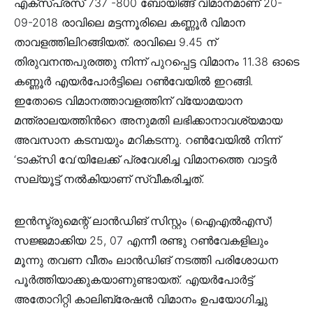
എക്സ്പ്രസ് 737 -800 ബോയിങ്ങ് വിമാനമാണ് 20-
09-2018 രാവിലെ മട്ടന്നൂരിലെ കണ്ണൂർ വിമാന
താവളത്തിലിറങ്ങിയത്. രാവിലെ 9.45 ന്
തിരുവനന്തപുരത്തു നിന്ന് പുറപ്പെട്ട വിമാനം 11.38 ഓടെ
കണ്ണൂർ എയർപോർട്ടിലെ റൺവേയിൽ ഇറങ്ങി.
ഇതോടെ വിമാനത്താവളത്തിന് വ്യോമയാന
മന്ത്രാലയത്തിന്‍റെ അനുമതി ലഭിക്കാനാവശ്യമായ
അവസാന കടമ്പയും മറികടന്നു. റൺവേയിൽ നിന്ന്
‘ടാക്സി വേ’യിലേക്ക് പ്രവേശിച്ച വിമാനത്തെ വാട്ടർ
സല്യൂട്ട് നൽകിയാണ് സ്വീകരിച്ചത്.
ഇൻസ്ട്രുമെന്റ് ലാൻഡിങ് സിസ്റ്റം (ഐഎൽഎസ്)
സജ്ജമാക്കിയ 25, 07 എന്നീ രണ്ടു റൺവേകളിലും
മൂന്നു തവണ വീതം ലാൻഡിങ് നടത്തി പരിശോധന
പൂർത്തിയാക്കുകയാണുണ്ടായത്. എയർപോർട്ട്
അതോറിറ്റി കാലിബ്രേഷൻ വിമാനം ഉപയോഗിച്ചു