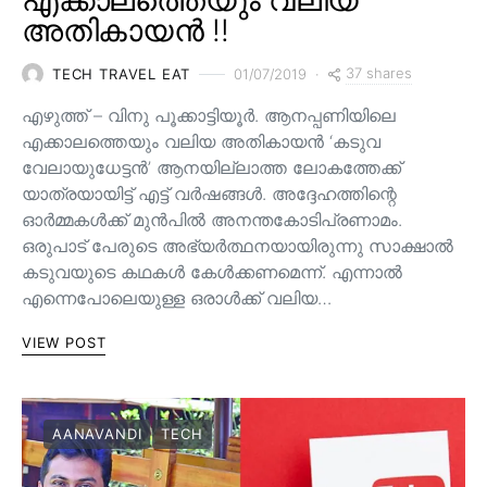
എക്കാലത്തെയും വലിയ
അതികായൻ !!
37 shares
TECH TRAVEL EAT
01/07/2019
എഴുത്ത് – വിനു പൂക്കാട്ടിയൂർ. ആനപ്പണിയിലെ
എക്കാലത്തെയും വലിയ അതികായൻ ‘കടുവ
വേലായുധേട്ടൻ’ ആനയില്ലാത്ത ലോകത്തേക്ക്
യാത്രയായിട്ട് എട്ട് വർഷങ്ങൾ. അദ്ദേഹത്തിന്റെ
ഓർമ്മകൾക്ക് മുൻപിൽ അനന്തകോടിപ്രണാമം.
ഒരുപാട് പേരുടെ അഭ്യർത്ഥനയായിരുന്നു സാക്ഷാൽ
കടുവയുടെ കഥകൾ കേൾക്കണമെന്ന്. എന്നാൽ
എന്നെപോലെയുള്ള ഒരാൾക്ക് വലിയ…
VIEW POST
AANAVANDI
TECH