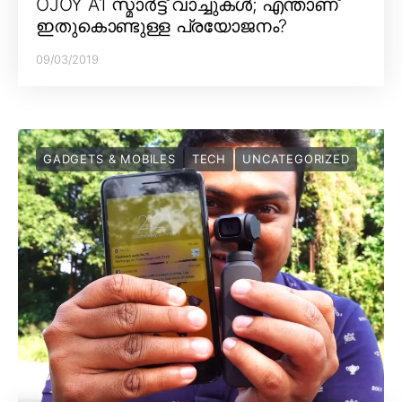
OJOY A1 സ്മാർട്ട് വാച്ചുകൾ; എന്താണ്
ഇതുകൊണ്ടുള്ള പ്രയോജനം?
09/03/2019
GADGETS & MOBILES
TECH
UNCATEGORIZED