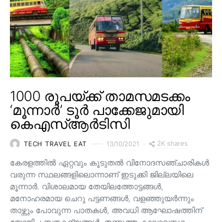
1000 രൂപയ്ക്ക് താമസമടക്കം
‘മൂന്നാർ’ ടൂർ പാക്കേജുമായി
കെഎസ്ആർടിസി
2K shares
TECH TRAVEL EAT
13/10/2021
കേരളത്തിൽ ഏറ്റവും കൂടുതൽ വിനോദസഞ്ചാരികൾ
വരുന്ന സ്ഥലങ്ങളിലൊന്നാണ് ഇടുക്കി ജില്ലയിലെ
മൂന്നാർ. വിശാലമായ തേയിലത്തോട്ടങ്ങള്‍,
മനോഹരമായ ചെറു പട്ടണങ്ങള്‍, വളഞ്ഞുയര്‍ന്നും
താഴ്ന്നും പോവുന്ന പാതകള്‍, അവധി ആഘോഷത്തിന്