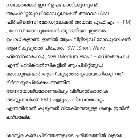
സങ്കേതങ്ങൾ ഇന്ന് ഉപയോഗിക്കുന്നുണ്ട്.
ആംപ്ലിറ്റ്യൂഡ് മോഡുലേഷൻ അഥവാ (AM),
ഫ്രീക്വൻസി മോഡുലേഷൻ അഥവാ എഫ്.എം. – (FM)
, ഫേസ് മോഡുലേഷൻ തുടങ്ങിയവ ഇത്തരം
ഉപാധികളാണ്. ഇതിൽ ആംപ്ലിറ്റ്യൂഡ് മോഡുലേഷൻ
ആണ് കൂടുതൽ പ്രചാരം. SW (Short Wave –
ഹ്രസ്വതരംഗം), MW (Medium Wave – മധ്യതരംഗം)
എന്നീ ഫ്രീക്വൻസികളിൽ ആംപ്ലിറ്റ്യൂഡ്
മോഡുലേഷൻ ആണ് കൂടുതൽ ഉപയോഗിക്കുന്നത്.
ദീർഘദൂരപ്രക്ഷേപണത്തിന്
അനുയോജ്യമാണെങ്കിലും വിദ്യുത്കാന്തിക
തടസ്സങ്ങൾക്ക് (EMI) എളുപ്പം വിധേയമാകും
എന്നതിനാൽ കൂടുതൽ വ്യക്തതയുള്ള ശബ്ദം ഇതിൽ
ലഭ്യമല്ല.
ശാസ്ത്ര കണ്ടുപിടിത്തങ്ങളുടെ ചരിത്രത്തിൽ വളരെ