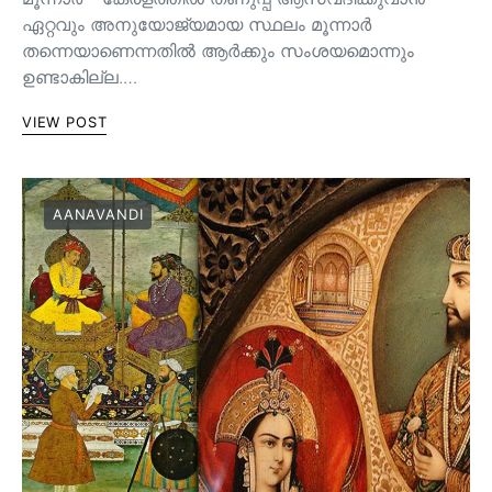
ഏറ്റവും അനുയോജ്യമായ സ്ഥലം മൂന്നാർ
തന്നെയാണെന്നതിൽ ആർക്കും സംശയമൊന്നും
ഉണ്ടാകില്ല.…
VIEW POST
AANAVANDI