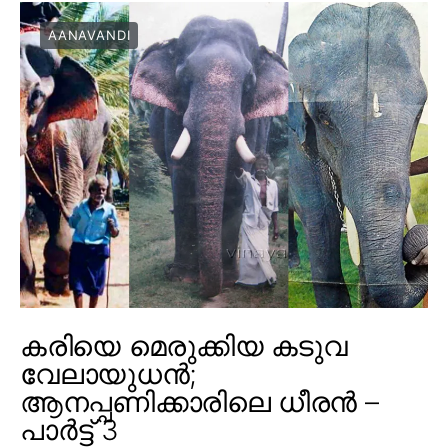
AANAVANDI
കരിയെ മെരുക്കിയ കടുവ
വേലായുധൻ;
ആനപ്പണിക്കാരിലെ ധീരൻ –
പാർട്ട് 3