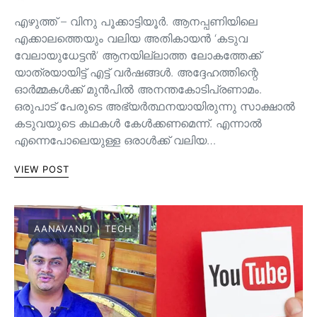
എഴുത്ത് – വിനു പൂക്കാട്ടിയൂർ. ആനപ്പണിയിലെ
എക്കാലത്തെയും വലിയ അതികായൻ ‘കടുവ
വേലായുധേട്ടൻ’ ആനയില്ലാത്ത ലോകത്തേക്ക്
യാത്രയായിട്ട് എട്ട് വർഷങ്ങൾ. അദ്ദേഹത്തിന്റെ
ഓർമ്മകൾക്ക് മുൻപിൽ അനന്തകോടിപ്രണാമം.
ഒരുപാട് പേരുടെ അഭ്യർത്ഥനയായിരുന്നു സാക്ഷാൽ
കടുവയുടെ കഥകൾ കേൾക്കണമെന്ന്. എന്നാൽ
എന്നെപോലെയുള്ള ഒരാൾക്ക് വലിയ…
VIEW POST
AANAVANDI
TECH