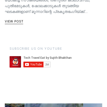
യോജിച്ച സൗകര്യങ്ങള്‍, തണുത്ത കാലാവസ്ഥ,
പുൽമേടുകൾ, ഷോലക്കാടുകൾ തുടങ്ങിയ
ഘടകങ്ങളാണ് മൂന്നാറിന്റെ പ്രകൃതഭംഗിയ്ക്ക്…
VIEW POST
SUBSCRIBE US ON YOUTUBE