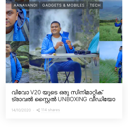
AANAVANDI
GADGETS & MOBILES
TECH
വിവോ V20 യുടെ ഒരു സിനിമാറ്റിക്
ട്രാവൽ സ്റ്റൈൽ UNBOXING വീഡിയോ
114 shares
14/10/2020