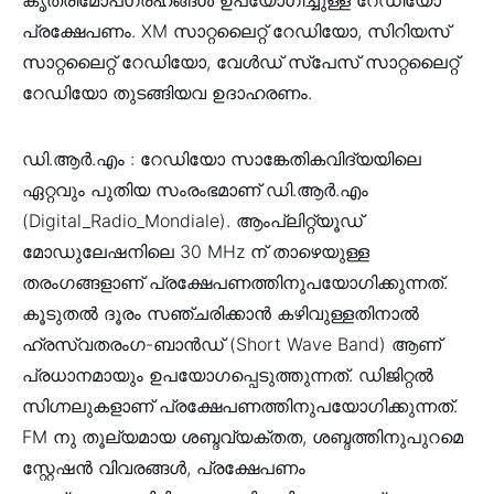
കൃത്രിമോപഗ്രഹങ്ങൾ ഉപയോഗിച്ചുള്ള റേഡിയോ
പ്രക്ഷേപണം. XM സാറ്റലൈറ്റ് റേഡിയോ, സിറിയസ്
സാറ്റലൈറ്റ് റേഡിയോ, വേൾഡ് സ്പേസ് സാറ്റലൈറ്റ്
റേഡിയോ തുടങ്ങിയവ ഉദാഹരണം.
ഡി.ആർ.എം : റേഡിയോ സാങ്കേതികവിദ്യയിലെ
ഏറ്റവും പുതിയ സംരംഭമാണ് ഡി.ആർ.എം
(Digital_Radio_Mondiale). ആംപ്ലിറ്റ്യൂഡ്
മോഡുലേഷനിലെ 30 MHz ന് താഴെയുള്ള
തരംഗങ്ങളാണ് പ്രക്ഷേപണത്തിനുപയോഗിക്കുന്നത്.
കൂടുതൽ ദൂരം സഞ്ചരിക്കാൻ കഴിവുള്ളതിനാൽ
ഹ്രസ്വതരംഗ-ബാൻഡ് (Short Wave Band) ആണ്
പ്രധാനമായും ഉപയോഗപ്പെടുത്തുന്നത്. ഡിജിറ്റൽ
സിഗ്നലുകളാണ് പ്രക്ഷേപണത്തിനുപയോഗിക്കുന്നത്.
FM നു തൂല്യമായ ശബ്ദവ്യക്തത, ശബ്ദത്തിനുപുറമെ
സ്റ്റേഷൻ വിവരങ്ങൾ, പ്രക്ഷേപണം