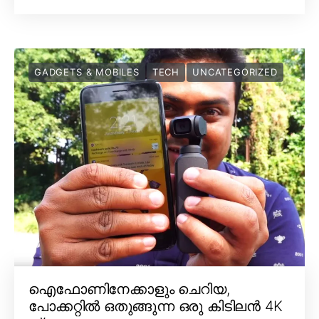
GADGETS & MOBILES
TECH
UNCATEGORIZED
ഐഫോണിനേക്കാളും ചെറിയ,
പോക്കറ്റിൽ ഒതുങ്ങുന്ന ഒരു കിടിലൻ 4K