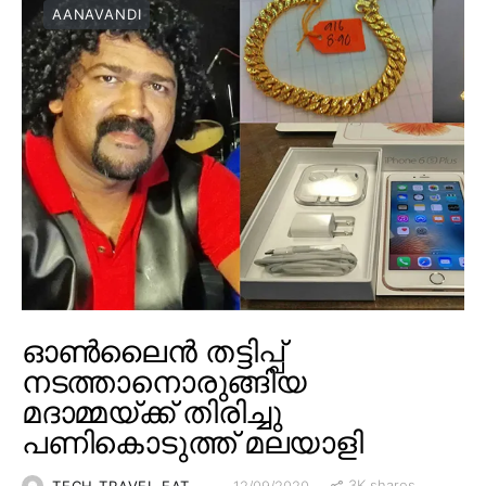
AANAVANDI
ഓൺലൈൻ തട്ടിപ്പ്
നടത്താനൊരുങ്ങിയ
മദാമ്മയ്ക്ക് തിരിച്ചു
പണികൊടുത്ത് മലയാളി
3K shares
TECH TRAVEL EAT
12/09/2020