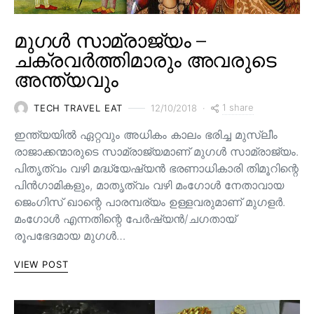
മുഗൾ സാമ്രാജ്യം –
ചക്രവർത്തിമാരും അവരുടെ
അന്ത്യവും
1 share
TECH TRAVEL EAT
12/10/2018
ഇന്ത്യയിൽ ഏറ്റവും അധികം കാലം ഭരിച്ച മുസ്ലീം
രാജാക്കന്മാരുടെ സാമ്രാജ്യമാണ് മുഗൾ സാമ്രാജ്യം.
പിതൃത്വം വഴി മദ്ധ്യേഷ്യൻ ഭരണാധികാരി തിമൂറിന്റെ
പിൻ‌ഗാമികളും, മാതൃത്വം വഴി മംഗോൾ നേതാവായ
ജെംഗിസ് ഖാന്റെ പാരമ്പര്യം ഉള്ളവരുമാണ്‌ മുഗളർ.
മംഗോൾ എന്നതിന്റെ പേർഷ്യൻ/ചഗതായ്
രൂപഭേദമായ മുഗൾ…
VIEW POST