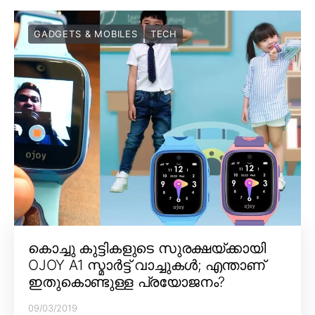
GADGETS & MOBILES
TECH
കൊച്ചു കുട്ടികളുടെ സുരക്ഷയ്ക്കായി
OJOY A1 സ്മാർട്ട് വാച്ചുകൾ; എന്താണ്
ഇതുകൊണ്ടുള്ള പ്രയോജനം?
09/03/2019