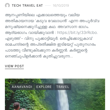
TECH TRAVEL EAT
16/10/2019
ആനപ്പണിയിലെ എക്കാലത്തെയും വലിയ
അതികായനായ ‘കടുവ വേലാധൻ’ എന്ന അപൂർവ്വ
മനുഷ്യനെക്കുറിച്ചുള്ള കഥ. അവസാന ഭാഗം.
ആദ്യഭാഗം വായിക്കുവാൻ : https://bit.ly/33rRcbo.
എഴുത്ത് – വിനു പൂക്കാട്ടിയൂർ. തെച്ചിക്കോട്ടുകാവ്
രാമചന്ദ്രന്റെ അപ്രതീക്ഷിത ഇടിയേറ്റ് പുതുനഗരം
പാടത്തു വീണ്ടുകിടക്കുന്ന കർണ്ണൻ. കർണ്ണന്റെ
നെഞ്ചുപിളർക്കാൻ കുതിച്ചുവരുന്ന…
VIEW POST
AANAVANDI
EXPLORE
TRAVEL