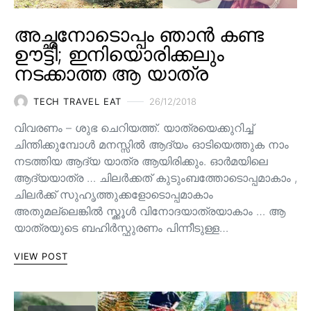
അച്ഛനോടൊപ്പം ഞാൻ കണ്ട
ഊട്ടി; ഇനിയൊരിക്കലും
നടക്കാത്ത ആ യാത്ര
TECH TRAVEL EAT
26/12/2018
വിവരണം – ശുഭ ചെറിയത്ത്. യാത്രയെക്കുറിച്ച്
ചിന്തിക്കുമ്പോൾ മനസ്സിൽ ആദ്യം ഓടിയെത്തുക നാം
നടത്തിയ ആദ്യ യാത്ര ആയിരിക്കും. ഓർമയിലെ
ആദ്യയാത്ര … ചിലർക്കത് കുടുംബത്തോടൊപ്പമാകാം ,
ചിലർക്ക് സുഹൃത്തുക്കളോടൊപ്പമാകാം
അതുമല്ലെങ്കിൽ സ്ക്കൂൾ വിനോദയാത്രയാകാം … ആ
യാത്രയുടെ ബഹിർസ്ഫുരണം പിന്നീടുള്ള…
VIEW POST