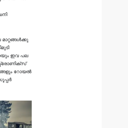
പനി
റ്റങ്ങള്‍ക്കു
മുടി
ാനമായും ഇവ പല
്ട്രോണിക്സ്
റങ്ങളും റോയല്‍
്പര്‍