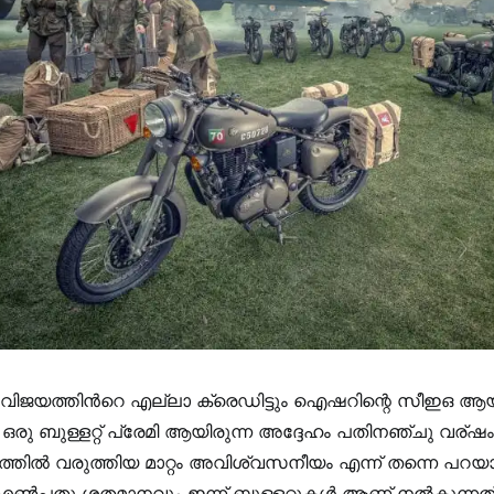
ിജയത്തിന്‍റെ എല്ലാ ക്രെഡിട്ടും ഐഷറിന്റെ സീഇഒ ആയ സ
ഒരു ബുള്ളറ്റ് പ്രേമി ആയിരുന്ന അദ്ദേഹം പതിനഞ്ചു വര്ഷം
തില്‍ വരുത്തിയ മാറ്റം അവിശ്വസനീയം എന്ന് തന്നെ പറയ
എൺപതു ശതമാനവും ഇന്ന് ബുള്ളറ്റുകള്‍ ആണ് നല്‍കുന്നത്. പ