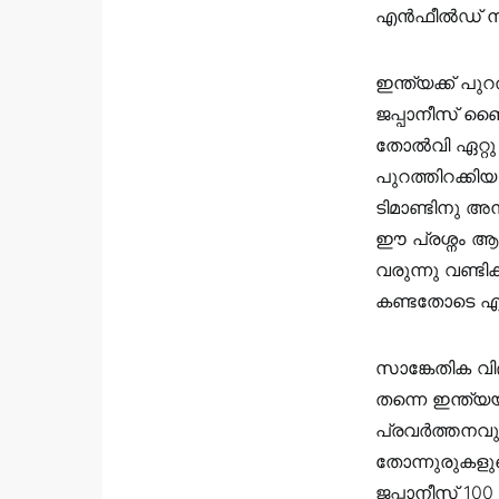
എൻഫീൽഡ് നിര്
ഇന്ത്യക്ക് പു
ജപ്പാനീസ് ബൈ
തോല്‍വി ഏറ്റ
പുറത്തിറക്കിയ
ടിമാണ്ടിനു അ
ഈ പ്രശ്നം ആണ്
വരുന്നു വണ്ടി
കണ്ടതോടെ എഴുപ
സാങ്കേതിക വിദ
തന്നെ ഇന്ത്യയി
പ്രവർത്തനവുമാ
തോന്നുരുകളുട
ജപ്പാനീസ് 10