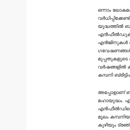
ഒന്നാം ലോകമഹാ
വര്‍ധിപ്പിക്
യുദ്ധത്തില്‍ 
എൻഫീൽഡുകളെ ക
എന്‍ജിനുകള്‍
ഗവേഷണങ്ങള്‍ ഫ
മുപ്പതുകളുടെ ആ
വര്‍ഷങ്ങളില്‍ 
കമ്പനി ബ്രിട്ട
അപ്പോളാണ് ബു
മഹായുദ്ധം. എ
എൻഫീൽഡിന്റെ 
മൂലം കമ്പനിയുട
കുഴിയും ട്രഞ