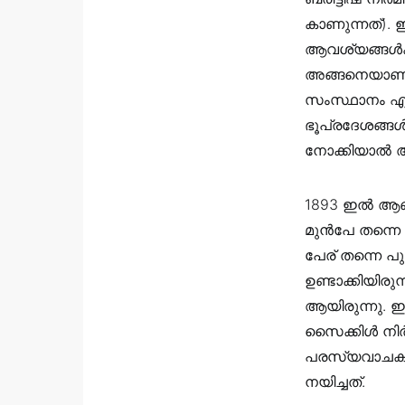
കാണുന്നത്). ഇത
ആവശ്യങ്ങള്‍ക
അങ്ങനെയാണ്.
സംസ്ഥാനം എന്
ഭൂപ്രദേശങ്
നോക്കിയാല്‍ 
1893 ഇല്‍ ആണ്
മുന്‍പേ തന്ന
പേര് തന്നെ പു
ഉണ്ടാക്കിയിരു
ആയിരുന്നു. ഇര
സൈക്കിള്‍ നിര്
പരസ്യവാചകം. ഇ
നയിച്ചത്.