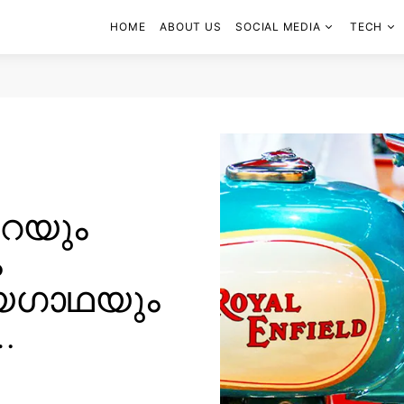
HOME
ABOUT US
SOCIAL MEDIA
TECH
െയും
ം
ജയഗാഥയും
…