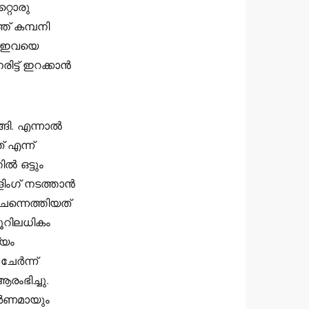
റ്റൊരു
ത് കമ്പനി
്‌. ഇവയെ
ിട്ട് ഇറക്കാന്‍
ങി. എന്നാല്‍
 എന്ന്
‍ ഒട്ടും
ിംഗ് നടത്താന്‍
െന്നെത്തിയത്
ൂറിലധികം
്യം
ര്‍ന്ന്
ആരംഭിച്ചു.
്‍ണമായും