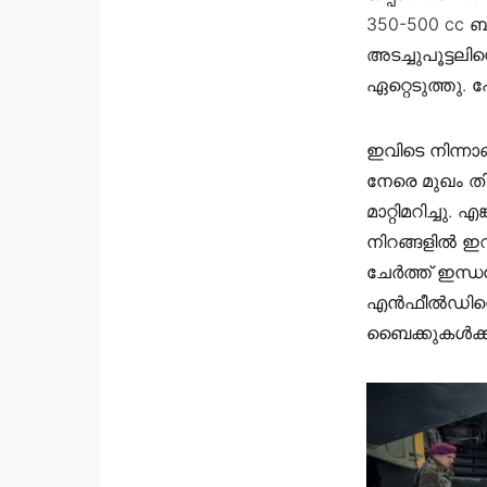
350-500 cc ബു
അടച്ചുപൂട്ടല
ഏറ്റെടുത്തു. പ
ഇവിടെ നിന്നാണ
നേരെ മുഖം ത
മാറ്റിമറിച്ചു
നിറങ്ങളില്‍ 
ചേര്‍ത്ത് ഇന്ധ
എൻഫീൽഡിനെ ഇരു
ബൈക്കുകൾക്കിട