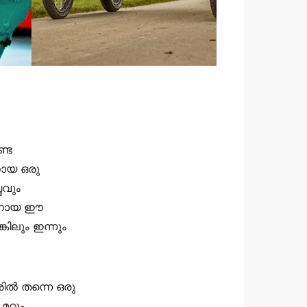
ണ്ട
തനായ ഒരു
ദവും
ിതനായ ഈ
കിലും ഇന്നും
ില്‍ തന്നെ ഒരു
റ്റും