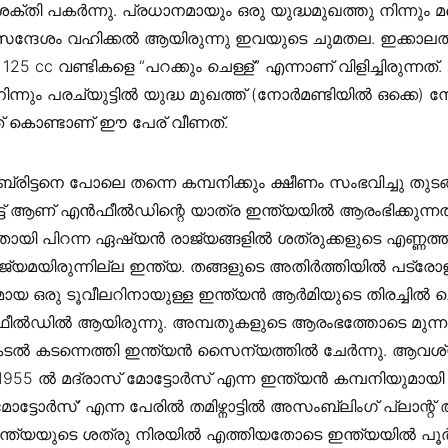
്ക് ശക്തി പകര്‍ന്നു. പ്രധാനമായും ഒരു യുദ്ധമുഖത്തു നിന്നും മ
 സന്ദേശം വഹിക്കല്‍ ആയിരുന്നു ഇവയുടെ ചുമതല. ഇക്കാലത്
 125 cc വണ്ടികളെ “പറക്കും ചെള്ള്” എന്നാണ് വിളിച്ചിരുന്നത
ന്നും പരച്യുട്ടില്‍ യുദ്ധ മുഖത്ത് (നോര്‍മണ്ടിയില്‍ ഒക്കെ) നേര
ത് കൊണ്ടാണ് ഈ പേര് വീണത്‌.
ബ്രിട്ടനെ പോലെ തന്നെ കമ്പനിക്കും ക്ഷീണം സംഭവിച്ചു തുടങ്
്ട്‌ ആണ് എൻഫീൽഡിന്റെ യാത്ര ഇന്ത്യയില്‍ ആരംഭിക്കുന്നത്
യി പിറന്ന ഏഷ്യന്‍ രാജ്യങ്ങളില്‍ ശത്രുക്കളുടെ എണ്ണത്തില്
ജ്യമയിരുന്നില്ല ഇന്ത്യ. തങ്ങളുടെ അതിര്‍ത്തിയില്‍ പട്രോള
ഒരു ടൂവീലറിനായുള്ള ഇന്ത്യന്‍ ആര്‍മിയുടെ തിരച്ചില്‍ ച
ൽഡില്‍ ആയിരുന്നു. അമ്പതുകളുടെ ആരംഭത്തോടെ മുന്ന
 കടല്‍ കടന്നെത്തി ഇന്ത്യന്‍ സൈന്യത്തില്‍ ചേര്‍ന്നു. ആവശ
 ല്‍ മദ്രാസ്‌ മോട്ടോര്‍സ് എന്ന ഇന്ത്യന്‍ കമ്പനിയുമായി ചേ
ോര്‍സ്’ എന്ന പേരില്‍ തമിഴ്നാട്ടില്‍ അസംബ്ലിംഗ് പ്ലാന്റ് 
ത്യയുടെ ശത്രു നിരയില്‍ എത്തിയതോടെ ഇന്ത്യയില്‍ പൂര