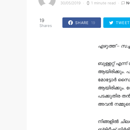
30/05/2019
1 minute read
N
19
SHARE
19
TWEET
Shares
എഴുത്ത് – സച്
ബുള്ളറ്റ് എന്ന്
ആയിരിക്കും. പ
മോട്ടോര്‍ സൈ
ആയിരിക്കും. 
പടക്കുതിര തന്
അവന്‍ നമ്മുടെ
നിങ്ങളില്‍ ചി
ബ്രിട്ടീഷ് നി