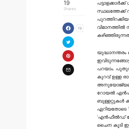
19
പട്ടാളക്കാര്‍ക
Shares
സ്ഥലത്തേക്ക്
പുറത്തിറക്കിയ
വിമാനത്തില്‍ നി
19
കഴിഞ്ഞിരുന്ന
യുദ്ധാനന്തരം 
ഇവിടുന്നങ്ങോട
പറയാം. പുതുതാ
കുറവ് ഉള്ള രാ
അനുയോജ്യമായ 
റോയല്‍ എൻഫീ
ബുള്ളറ്റുകള്‍
ഏറിയതോടെ 1955
‘എൻഫീൽഡ് മോട്ട
ചൈന കൂടി ഇന്