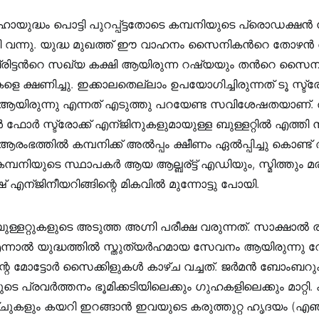
യുദ്ധം പൊട്ടി പുറപ്പ്ട്ടതോടെ കമ്പനിയുടെ പ്രൊഡക്ഷന്‍ 
കേണ്ടി വന്നു. യുദ്ധ മുഖത്ത് ഈ വാഹനം സൈനികന്‍റെ തോഴന്‍
ബ്രിട്ടന്‍റെ സഖ്യ കക്ഷി ആയിരുന്ന റഷ്യയും തന്‍റെ സൈന്
്ഷണിച്ചു. ഇക്കാലതെല്ലാം ഉപയോഗിച്ചിരുന്നത് ടൂ സ്ട്രോ
 ആയിരുന്നു എന്നത് എടുത്തു പറയേണ്ട സവിശേഷതയാണ്. തുട
ോര്‍ സ്ട്രോക്ക് എന്ജിനുകളുമായുള്ള ബുള്ളറ്റില്‍ എത്തി നി
രംഭത്തില്‍ കമ്പനിക്ക് അല്‍പ്പം ക്ഷീണം ഏല്‍പ്പിച്ചു കൊണ്ട
കമ്പനിയുടെ സ്ഥാപകര്‍ ആയ ആല്ബര്ട്ട് എഡിയും, സ്മിത്തും മരിച
ിഷ് എന്ജിനീയറിങ്ങിന്റെ മികവില്‍ മുന്നോട്ടു പോയി.
ള്ളറ്റുകളുടെ അടുത്ത അഗ്നി പരീക്ഷ വരുന്നത്. സാക്ഷാല്‍
ന്നാൽ യുദ്ധത്തില്‍ സ്തുത്യര്‍ഹമായ സേവനം ആയിരുന്നു 
മോട്ടോര്‍ സൈക്കിളുകള്‍ കാഴ്ച വച്ചത്. ജര്‍മന്‍ ബോംബ
െ പ്രവര്‍ത്തനം ഭൂമിക്കടിയിലെക്കും ഗുഹകളിലെക്കും മാറ്റി. 
്ചുകളും കയറി ഇറങ്ങാന്‍ ഇവയുടെ കരുത്തുറ്റ ഹൃദയം (എഞ്