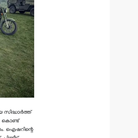
ിദ്ധാര്‍ത്ത്
 കൊണ്ട്
ാം. ഐഷറിന്റെ
ിന്നീട്