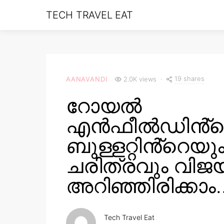
TECH TRAVEL EAT
19 shares
AANAVANDI
2.0K views
റോയൽ
എൻഫീൽഡിൻ്റ
ബുള്ളറ്റിൻ്റെയു
ചരിത്രവും വി
അറിഞ്ഞിരിക്കാം
Tech Travel Eat