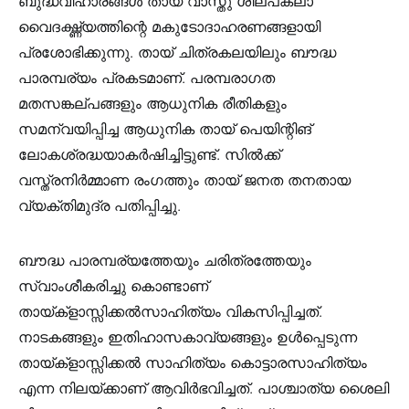
ബുദ്ധവിഹാരങ്ങൾ തായ് വാസ്തു ശില്പകലാ
വൈദഗ്ദ്ധ്യത്തിന്റെ മകുടോദാഹരണങ്ങളായി
പ്രശോഭിക്കുന്നു. തായ് ചിത്രകലയിലും ബൗദ്ധ
പാരമ്പര്യം പ്രകടമാണ്. പരമ്പരാഗത
മതസങ്കല്പങ്ങളും ആധുനിക രീതികളും
സമന്വയിപ്പിച്ച ആധുനിക തായ് പെയിന്റിങ്
ലോകശ്രദ്ധയാകർഷിച്ചിട്ടുണ്ട്. സിൽക്ക്
വസ്ത്രനിർമ്മാണ രംഗത്തും തായ് ജനത തനതായ
വ്യക്തിമുദ്ര പതിപ്പിച്ചു.
ബൗദ്ധ പാരമ്പര്യത്തേയും ചരിത്രത്തേയും
സ്വാംശീകരിച്ചു കൊണ്ടാണ്
തായ്ക്ളാസ്സിക്കൽസാഹിത്യം വികസിപ്പിച്ചത്.
നാടകങ്ങളും ഇതിഹാസകാവ്യങ്ങളും ഉൾപ്പെടുന്ന
തായ്ക്ളാസ്സിക്കൽ സാഹിത്യം കൊട്ടാരസാഹിത്യം
എന്ന നിലയ്ക്കാണ് ആവിർഭവിച്ചത്. പാശ്ചാത്യ ശൈലി