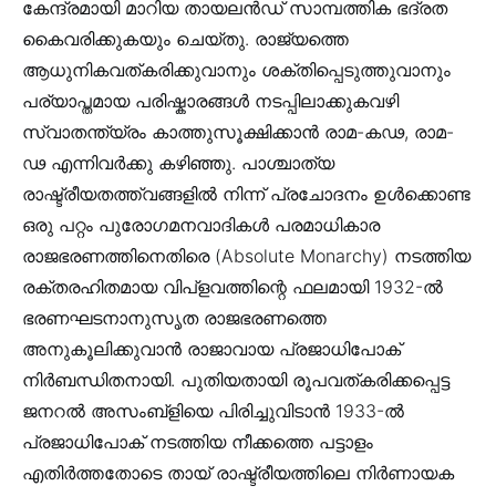
കേന്ദ്രമായി മാറിയ തായലൻഡ് സാമ്പത്തിക ഭദ്രത
കൈവരിക്കുകയും ചെയ്തു. രാജ്യത്തെ
ആധുനികവത്കരിക്കുവാനും ശക്തിപ്പെടുത്തുവാനും
പര്യാപ്തമായ പരിഷ്കാരങ്ങൾ നടപ്പിലാക്കുകവഴി
സ്വാതന്ത്യ്രം കാത്തുസൂക്ഷിക്കാൻ രാമ-കഢ, രാമ-
ഢ എന്നിവർക്കു കഴിഞ്ഞു. പാശ്ചാത്യ
രാഷ്ട്രീയതത്ത്വങ്ങളിൽ നിന്ന് പ്രചോദനം ഉൾക്കൊണ്ട
ഒരു പറ്റം പുരോഗമനവാദികൾ പരമാധികാര
രാജഭരണത്തിനെതിരെ (Absolute Monarchy) നടത്തിയ
രക്തരഹിതമായ വിപ്ളവത്തിന്റെ ഫലമായി 1932-ൽ
ഭരണഘടനാനുസൃത രാജഭരണത്തെ
അനുകൂലിക്കുവാൻ രാജാവായ പ്രജാധിപോക്
നിർബന്ധിതനായി. പുതിയതായി രൂപവത്കരിക്കപ്പെട്ട
ജനറൽ അസംബ്ളിയെ പിരിച്ചുവിടാൻ 1933-ൽ
പ്രജാധിപോക് നടത്തിയ നീക്കത്തെ പട്ടാളം
എതിർത്തതോടെ തായ് രാഷ്ട്രീയത്തിലെ നിർണായക