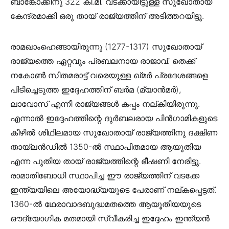
ബാങ്കോക്കിനു 322 കി.മീ. വടക്കായിട്ടുള്ള സുഖോതായ്
കേന്ദ്രമാക്കി ഒരു തായ് രാജ്യത്തിന് അടിത്തറയിട്ടു.
രാമഖാംഹെങ്ങായിരുന്നു (1277-1317) സുഖോതായ്
രാജ്യത്തെ ഏറ്റവും പ്രബലനായ രാജാവ്. തെക്ക്
നകോൺ സിതമരാട്ട് വരെയുള്ള ഖ്മർ പ്രദേശങ്ങളെ
പിടിച്ചെടുത്ത ഇദ്ദേഹത്തിന് ബർമ (മ്യാൻമർ),
ലാവോസ് എന്നീ രാജ്യങ്ങൾ കപ്പം നല്കിയിരുന്നു.
എന്നാൽ ഇദ്ദേഹത്തിന്റെ ദുർബലരായ പിൻഗാമികളുടെ
കീഴിൽ ശിഥിലമായ സുഖോതായ് രാജ്യത്തിനു ദക്ഷിണ
തായ്ലൻഡിൽ 1350-ൽ സ്ഥാപിതമായ ആയൂതിയ
എന്ന പുതിയ തായ് രാജ്യത്തിന്റെ ഭീഷണി നേരിട്ടു.
രാമാതിബോധി സ്ഥാപിച്ച ഈ രാജ്യത്തിന് വടക്കേ
ഇന്ത്യയിലെ അയോദ്ധ്യയുടെ പേരാണ് നല്കപ്പെട്ടത്.
1360-ൽ ഥേരാവാദബുദ്ധമതത്തെ ആയൂതിയയുടെ
ഔദ്യോഗിക മതമായി സ്വീകരിച്ച ഇദ്ദേഹം ഇന്ത്യൻ