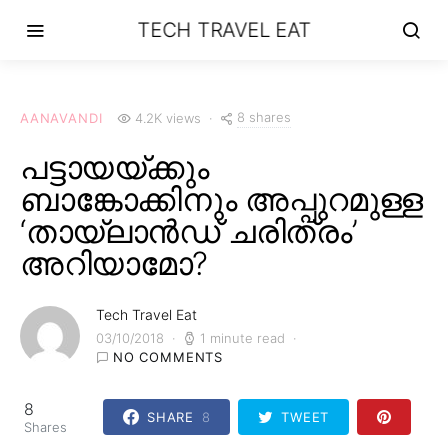
TECH TRAVEL EAT
8 shares
AANAVANDI
4.2K views
പട്ടായയ്ക്കും
ബാങ്കോക്കിനും അപ്പുറമുള്ള
‘തായ്‌ലാൻഡ് ചരിത്രം’
അറിയാമോ?
Tech Travel Eat
03/10/2018
1 minute read
NO COMMENTS
8
SHARE
8
TWEET
Shares