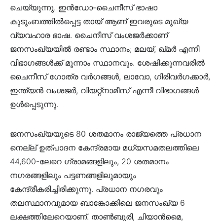
ചെയ്യുന്നു. ഇൻഡോ-ചൈനീസ് ഭാഷാ
കുടുംബത്തിൽപ്പെട്ട തായ് ആണ് ഇവരുടെ മുഖ്യ
വ്യവഹാര ഭാഷ. ചൈനീസ് വംശജർക്കാണ്
ജനസംഖ്യയിൽ രണ്ടാം സ്ഥാനം; മലയ്, ഖ്മർ എന്നീ
വിഭാഗങ്ങൾക്ക് മൂന്നാം സ്ഥാനവും. ശേഷിക്കുന്നവരിൽ
ചൈനീസ് ഗോത്ര വർഗങ്ങൾ, ലാവോ, ഗിരിവർഗക്കാർ,
ഇന്ത്യൻ വംശജർ, വിയറ്റ്നാമീസ് എന്നീ വിഭാഗങ്ങൾ
ഉൾപ്പെടുന്നു.
ജനസംഖ്യയുടെ 80 ശതമാനം രാജ്യത്തെ പ്രധാന
നെല്ല് ഉത്പാദന കേന്ദ്രമായ മധ്യസമതലത്തിലെ
44,600-ലേറെ ഗ്രാമങ്ങളിലും, 20 ശതമാനം
നഗരങ്ങളിലും പട്ടണങ്ങളിലുമായും
കേന്ദ്രീകരിച്ചിരിക്കുന്നു. പ്രധാന നഗരവും
തലസ്ഥാനവുമായ ബാങ്കോക്കിലെ ജനസംഖ്യ 6
ലക്ഷത്തിലേറെയാണ്. താൺബുരി, ചിയാൻമൈ,