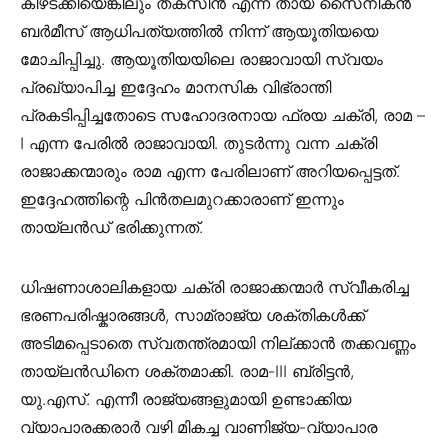
കീഴടക്കിയെങ്കിലും തക്സിൻ എന്ന തായ് സൈനികൻ
ബർമീസ് ആധിപത്യത്തിൽ നിന്ന് ആയൂതിയയെ
മോചിപ്പിച്ചു. ആയൂതിയയിലെ രാജാവായി സ്വയം
പ്രഖ്യാപിച്ച ഇദ്ദേഹം മാനസിക വിഭ്രാന്തി
പ്രകടിപ്പിച്ചതോടെ സഹോദരനായ ഫ്രയ ചക്രി, രാമ –
I എന്ന പേരിൽ രാജാവായി. തുടർന്നു വന്ന ചക്രി
രാജാക്കന്മാരും രാമ എന്ന പേരിലാണ് അറിയപ്പെട്ടത്.
ഇദ്ദേഹത്തിന്റെ പിൻതലമുറക്കാരാണ് ഇന്നും
തായ്ലൻഡ് ഭരിക്കുന്നത്.
ധിഷണാശാലികളായ ചക്രി രാജാക്കന്മാർ സ്വീകരിച്ച
ഭരണപരിഷ്കാരങ്ങൾ, സാമ്രാജ്യ ശക്തികൾക്ക്
അടിമപ്പെടാതെ സ്വതന്ത്രമായി നില്ക്കാൻ തക്കവണ്ണം
തായ്ലൻഡിനെ ശക്തമാക്കി. രാമ-III ബ്രിട്ടൻ,
യു.എസ്. എന്നീ രാജ്യങ്ങളുമായി ഉണ്ടാക്കിയ
വ്യാപാരക്കരാർ വഴി മികച്ച വാണിജ്യ-വ്യാപാര