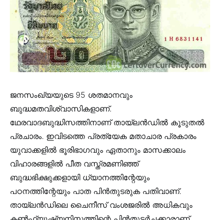
ജനസംഖ്യയുടെ 95 ശതമാനവും
ബുദ്ധമതവിശ്വാസികളാണ്.
ഥേരവാദബുദ്ധിസത്തിനാണ് തായ്ലൻഡിൽ കൂടുതൽ
പ്രചാരം. ഇവിടത്തെ പ്രത്യേക മതാചാര പ്രകാരം
യുവാക്കളിൽ ഭൂരിഭാഗവും ഏതാനും മാസക്കാലം
വിഹാരങ്ങളിൽ പീത വസ്ത്രമണിഞ്ഞ്
ബുദ്ധഭിക്ഷുക്കളായി ധ്യാനത്തിന്റേയും
പഠനത്തിന്റേയും പാത പിൻതുടരുക പതിവാണ്.
തായ്ലൻഡിലെ ചൈനീസ് വംശജരിൽ അധികവും
കൺഫ്യൂഷ്യനിസത്തിന്റെ പിൻതുടർച്ചക്കാരാണ്.