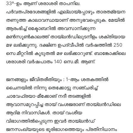
33º-ഉം ആണ് ശരാശരി താപനില.
പർവതപ്രദേശങ്ങളിൽ എല്ലായ്പ്പോഴും താരതമ്യേന
തണുത്ത കാലാവസ്ഥയാണ് അനുഭവപ്പെടുക. മേയിൽ
ആരംഭിച്ച് ഒക്ടോബറിൽ അവസാനിക്കുന്ന
മൺസൂൺകാലത്ത് തായ്ലൻഡിലുടനീളം ശക്തിയായ
മഴ ലഭിക്കുന്നു. ദക്ഷിണ ഉപദ്വീപിൽ വർഷത്തിൽ 250
സെ.മീറ്ററിൽ കൂടുതൽ മഴ ലഭിക്കാറുണ്ട്. ബാങ്കോക്കിലെ
ശരാശരി വർഷപാതം 140 സെ.മീ. ആണ്.
ജനങ്ങളും ജീവിതരീതിയും :
1-ആം ശതകത്തിൽ
ചൈനയിൽ നിന്നു തെക്കോട്ടു സഞ്ചരിച്ച്
ചാവേഫ്രയാ-മീക്കോങ് നദീ തടങ്ങളിൽ
ആവാസമുറപ്പിച്ച തായ് വംശജരാണ് തായ്ലൻഡിലെ
ആദിമ നിവാസികൾ. തായ് വംശീയ
വിഭാഗത്തിൽപ്പെടുന്ന ഇവർ തായ്ലൻഡ്
ജനസംഖ്യയുടെ ഭൂരിഭാഗത്തെയും പ്രതിനിധാനം