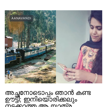
AANAVANDI
അച്ഛനോടൊപ്പം ഞാൻ കണ്ട
ഊട്ടി; ഇനിയൊരിക്കലും
നടക്കാത്ത ആ യാത്ര