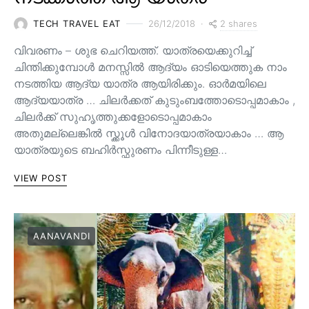
2 shares
TECH TRAVEL EAT
26/12/2018
വിവരണം – ശുഭ ചെറിയത്ത്. യാത്രയെക്കുറിച്ച്
ചിന്തിക്കുമ്പോൾ മനസ്സിൽ ആദ്യം ഓടിയെത്തുക നാം
നടത്തിയ ആദ്യ യാത്ര ആയിരിക്കും. ഓർമയിലെ
ആദ്യയാത്ര … ചിലർക്കത് കുടുംബത്തോടൊപ്പമാകാം ,
ചിലർക്ക് സുഹൃത്തുക്കളോടൊപ്പമാകാം
അതുമല്ലെങ്കിൽ സ്ക്കൂൾ വിനോദയാത്രയാകാം … ആ
യാത്രയുടെ ബഹിർസ്ഫുരണം പിന്നീടുള്ള…
VIEW POST
AANAVANDI