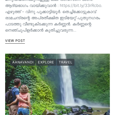
ആദ്യഭാഗം വായിക്കുവാൻ : https://bit.ly/33rRcbo.
എഴുത്ത് – വിനു പൂക്കാട്ടിയൂർ. തെച്ചിക്കോട്ടുകാവ്
രാമചന്ദ്രന്റെ അപ്രതീക്ഷിത ഇടിയേറ്റ് പുതുനഗരം
പാടത്തു വീണ്ടുകിടക്കുന്ന കർണ്ണൻ. കർണ്ണന്റെ
നെഞ്ചുപിളർക്കാൻ കുതിച്ചുവരുന്ന…
VIEW POST
AANAVANDI
EXPLORE
TRAVEL