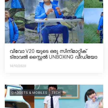
വിവോ V20 യുടെ ഒരു സിനിമാറ്റിക്
ട്രാവൽ സ്റ്റൈൽ UNBOXING വീഡിയോ
14/10/2020
GADGETS & MOBILES
TECH