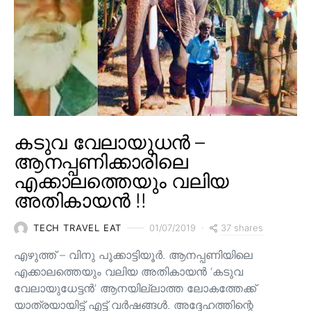
കടുവ വേലായുധൻ –
ആനപ്പണിക്കാരിലെ
എക്കാലത്തെയും വലിയ
അതികായൻ !!
37 shares
TECH TRAVEL EAT
01/07/2019
എഴുത്ത് – വിനു പൂക്കാട്ടിയൂർ. ആനപ്പണിയിലെ
എക്കാലത്തെയും വലിയ അതികായൻ ‘കടുവ
വേലായുധേട്ടൻ’ ആനയില്ലാത്ത ലോകത്തേക്ക്
യാത്രയായിട്ട് എട്ട് വർഷങ്ങൾ. അദ്ദേഹത്തിന്റെ