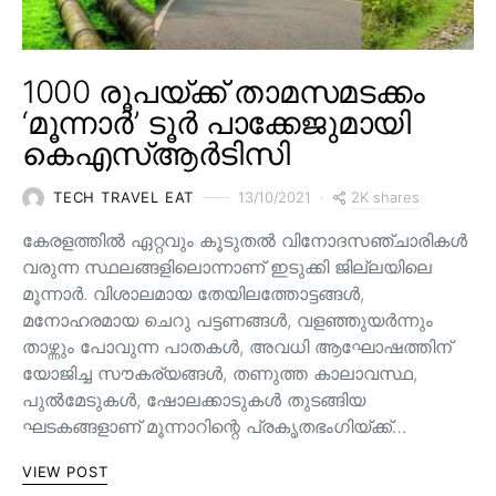
1000 രൂപയ്ക്ക് താമസമടക്കം
‘മൂന്നാർ’ ടൂർ പാക്കേജുമായി
കെഎസ്ആർടിസി
2K shares
TECH TRAVEL EAT
13/10/2021
കേരളത്തിൽ ഏറ്റവും കൂടുതൽ വിനോദസഞ്ചാരികൾ
വരുന്ന സ്ഥലങ്ങളിലൊന്നാണ് ഇടുക്കി ജില്ലയിലെ
മൂന്നാർ. വിശാലമായ തേയിലത്തോട്ടങ്ങള്‍,
മനോഹരമായ ചെറു പട്ടണങ്ങള്‍, വളഞ്ഞുയര്‍ന്നും
താഴ്ന്നും പോവുന്ന പാതകള്‍, അവധി ആഘോഷത്തിന്
യോജിച്ച സൗകര്യങ്ങള്‍, തണുത്ത കാലാവസ്ഥ,
പുൽമേടുകൾ, ഷോലക്കാടുകൾ തുടങ്ങിയ
ഘടകങ്ങളാണ് മൂന്നാറിന്റെ പ്രകൃതഭംഗിയ്ക്ക്…
VIEW POST