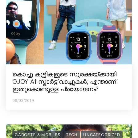
കൊച്ചു കുട്ടികളുടെ സുരക്ഷയ്ക്കായി
OJOY A1 സ്മാർട്ട് വാച്ചുകൾ; എന്താണ്
ഇതുകൊണ്ടുള്ള പ്രയോജനം?
09/03/2019
GADGETS & MOBILES
TECH
UNCATEGORIZED