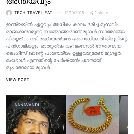
അന്ത്യവും
1 share
TECH TRAVEL EAT
12/10/2018
ഇന്ത്യയിൽ ഏറ്റവും അധികം കാലം ഭരിച്ച മുസ്ലീം
രാജാക്കന്മാരുടെ സാമ്രാജ്യമാണ് മുഗൾ സാമ്രാജ്യം.
പിതൃത്വം വഴി മദ്ധ്യേഷ്യൻ ഭരണാധികാരി തിമൂറിന്റെ
പിൻ‌ഗാമികളും, മാതൃത്വം വഴി മംഗോൾ നേതാവായ
ജെംഗിസ് ഖാന്റെ പാരമ്പര്യം ഉള്ളവരുമാണ്‌ മുഗളർ.
മംഗോൾ എന്നതിന്റെ പേർഷ്യൻ/ചഗതായ്
രൂപഭേദമായ മുഗൾ…
VIEW POST
AANAVANDI