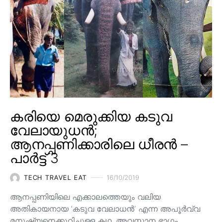
കരിയെ മെരുക്കിയ കടുവ
വേലായുധൻ;
ആനപ്പണിക്കാരിലെ ധീരൻ –
പാർട്ട് 3
TECH TRAVEL EAT
16/10/2019
ആനപ്പണിയിലെ എക്കാലത്തെയും വലിയ
അതികായനായ ‘കടുവ വേലാധൻ’ എന്ന അപൂർവ്വ
മനുഷ്യനെക്കുറിച്ചുള്ള കഥ. അവസാന ഭാഗം.