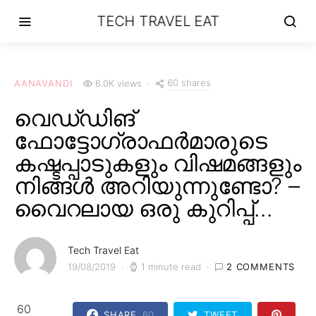
TECH TRAVEL EAT
60 shares
AANAVANDI
6.0K views
വെഡ്‌ഡിങ്
ഫോട്ടോഗ്രാഫർമാരുടെ
കഷ്ടപ്പാടുകളും വിഷമങ്ങളും
നിങ്ങൾ അറിയുന്നുണ്ടോ? –
വൈറലായ ഒരു കുറിപ്പ്…
Tech Travel Eat
19/08/2019
1 minute read
2 COMMENTS
60
SHARE
60
TWEET