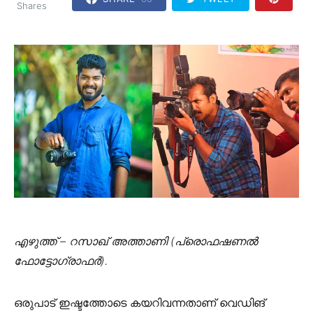
Shares
എഴുത്ത് – റസാഖ് അത്താണി (പ്രൊഫഷണൽ
ഫോട്ടോഗ്രാഫർ).
ഒരുപാട് ഇഷ്ടത്തോടെ കയറിവന്നതാണ് വെഡിങ്