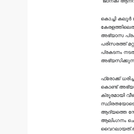
“ജാനകി ആനന്ദ
കൊച്ചി കലൂർ 
കേരളത്തിലെത
അഭ്യാസ പ്രക
പരിസരത്ത് മറ
പ്രകടനം നടത
അഭ്യസിക്കു
ഫ്രോക്ക് ധരി
കൊണ്ട് അഭ്യ
ക്രൂരമായി വ
സ്ഥിരതയോടെ,
ആദ്യത്തെ സ്ക
ആലിംഗനം ചെ
വൈറലായത്.അഞ