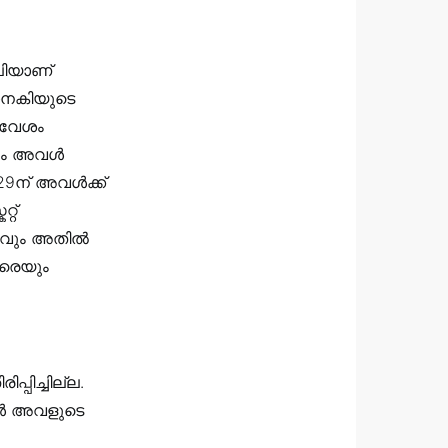
പിയാണ്
ജാനകിയുടെ
ആവേശം
യും അവൾ
29ന് അവൾക്ക്
റ്
ലനവും അതിൽ
വരെയും
പിച്ചില്ല.
പോൾ അവളുടെ