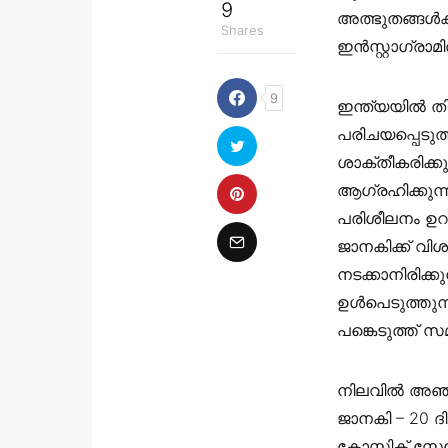
9
അത്ഭുതങ്ങൾക്
Shares
ഇൻസ്റ്റാഗ്രാമി
9
ഇന്ത്യയിൽ തി
പരിചയപ്പെടുത
ശാക്തീകരിക്ക
ആഗ്രഹിക്കുന്
പരിശീലനം ഉറപ
ജാനകിക്ക് വ
നടക്കാനിരിക്ക
ഉൾപെടുത്തുന്ന
പങ്കെടുത്ത്
നിലവിൽ അഞ്ച
ജാനകി – 20 ദി
കോസ്മിക് സ്കേ