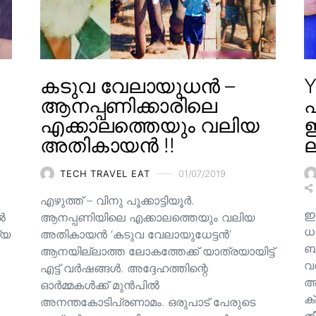
കടുവ വേലായുധൻ –
Y
ആനപ്പണിക്കാരിലെ
എക്കാലത്തെയും വലിയ
ഇ
അതികായൻ !!
ല
TECH TRAVEL EAT
01/07/2019
എഴുത്ത് – വിനു പൂക്കാട്ടിയൂർ.
ഇ
ിൽ
ആനപ്പണിയിലെ എക്കാലത്തെയും വലിയ
ധ
്യ
അതികായൻ ‘കടുവ വേലായുധേട്ടൻ’
ബാ
ആനയില്ലാത്ത ലോകത്തേക്ക് യാത്രയായിട്ട്
വ
എട്ട് വർഷങ്ങൾ. അദ്ദേഹത്തിന്റെ
അ
ഓർമ്മകൾക്ക് മുൻപിൽ
ക
അനന്തകോടിപ്രണാമം. ഒരുപാട് പേരുടെ