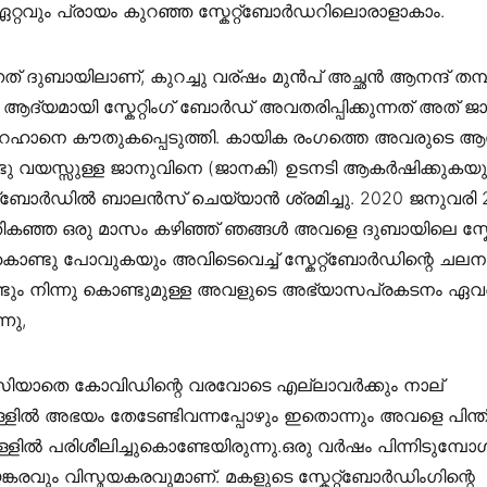
റ്റവും പ്രായം കുറഞ്ഞ സ്കേറ്റ്ബോർഡറിലൊരാളാകാം.
ത് ദുബായിലാണ്, കുറച്ചു വര്ഷം മുൻപ് അച്ഛൻ ആനന്ദ് തമ്
ആദ്യമായി സ്കേറ്റിംഗ് ബോർഡ് അവതരിപ്പിക്കുന്നത് അത് 
ാനെ കൗതുകപ്പെടുത്തി. കായിക രംഗത്തെ അവരുടെ 
്ടു വയസ്സുള്ള ജാനുവിനെ (ജാനകി) ഉടനടി ആകർഷിക്കുക
റ്റ്ബോർഡിൽ ബാലൻസ് ചെയ്യാൻ ശ്രമിച്ചു. 2020 ജനുവരി 
തികഞ്ഞ ഒരു മാസം കഴിഞ്ഞ് ഞങ്ങൾ അവളെ ദുബായിലെ സ്കേറ്
് കൊണ്ടു പോവുകയും അവിടെവെച്ച് സ്കേറ്റ്ബോർഡിന്റെ ച
്ടും നിന്നു കൊണ്ടുമുള്ള അവളുടെ അഭ്യാസപ്രകടനം ഏ
നു,
ിയാതെ കോവിഡിന്റെ വരവോടെ എല്ലാവർക്കും നാല്
ളിൽ അഭയം തേടേണ്ടിവന്നപ്പോഴും ഇതൊന്നും അവളെ പിന്തിരിപ്
ളിൽ പരിശീലിച്ചുകൊണ്ടേയിരുന്നു.ഒരു വർഷം പിന്നിടുമ്
കരവും വിസ്മയകരവുമാണ്. മകളുടെ സ്കേറ്റ്ബോർഡിംഗിന്റെ