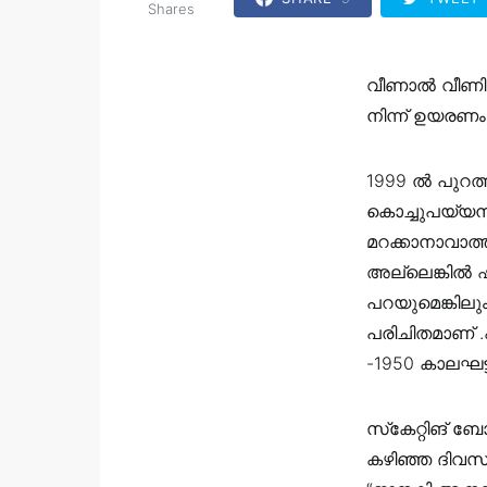
Shares
വീണാൽ വീണിടത
നിന്ന് ഉയരണം
1999 ൽ പുറത
കൊച്ചുപയ്യനാ
മറക്കാനാവാത്
അല്ലെങ്കിൽ ഷ
പറയുമെങ്കിലു
പരിചിതമാണ് .
-1950 കാലഘട്ട
സ്‌കേറ്റിങ്
കഴിഞ്ഞ ദിവസങ