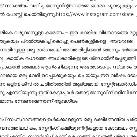
ക് സാക്ഷ്യം വഹിച്ച ജാനുവിന്റ്‌റെ അമ്മ ഓരോ ചുവടുകളും
ൽ പോസ്റ്റ് ചെയ്തിരുന്നു.https://www.instagram.com/skate_
രികെ വരുവാനുള്ള കാരണം – ഈ കായിക വിനോദത്തെ മറ്റു കു
്തുകയും പ്രത്യേകിച്ച് കൊച്ചു പെൺകുട്ടികളെ . അവരുടെ
ുന്നതിനുള്ള ഒരു മാർഗമായി അവതരിപ്പിക്കാൻ ഞാനും ഭർത്ത
നു. കായിക രംഗത്തെ അധികാരികളുടെ ശ്രദ്ധയിൽപ്പെടുത്ത
്പാക്കാൻ ഞങ്ങൾ ആഗ്രഹിക്കുന്നു അതോടൊപ്പം സ്വന്തം രാ
ിശാലമായ ഒരു വേദി ഉറപ്പാക്കുകയും ചെയ്യും.ഈ വർഷം ട
ുന്ന ഒളിമ്പിക്സിൽ ചരിത്രത്തിൽ ആദ്യമായി സ്കേറ്റ്ബോർഡിം
ു എന്നറിയുന്നു.ഇത് കേട്ടപ്പോൾ തൊട്ട് ജാനുവിന് ഒളിമ്പിക
 സമ്മാനം നേടണമെന്നാണ് ആവശ്യം
് സംസ്ഥാനങ്ങളെ ഉൾക്കൊള്ളുന്ന ഒരു ദക്ഷിണേന്ത്യ പര്
വസത്തിലധികം, സ്കേറ്റിംഗ് കമ്മ്യൂണിറ്റികളായ കോവാലം സ്കേറ്
റ്റേഴ്സ് എന്നിവ സന്ദർശിച്ച് കായികരംഗത്ത് കൂടുതൽ ശ്രദ്ധ 