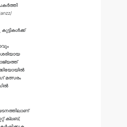
 പകർത്തി
janzz/
ട്ടികൾക്ക്
ാവും
ി ശരിയായ
ജ്യത്ത്
ോക്കിയോയിൽ
ഗ് മത്സരം
്സിൽ
യടനത്തിലാണ്
റ് ക്ലബ്,
ആകർഷിക്കുക.