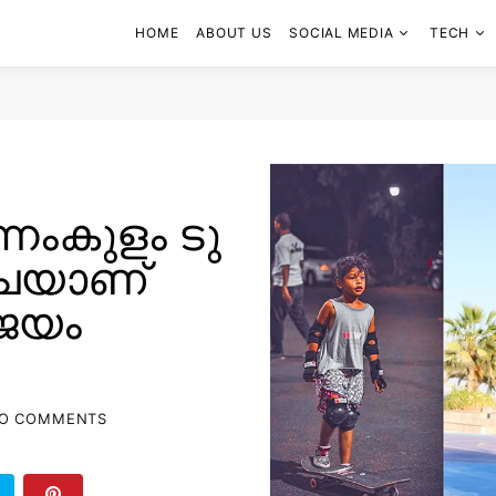
HOME
ABOUT US
SOCIAL MEDIA
TECH
്നംകുളം ടു
ഴ്ചയാണ്
ജയം
O COMMENTS