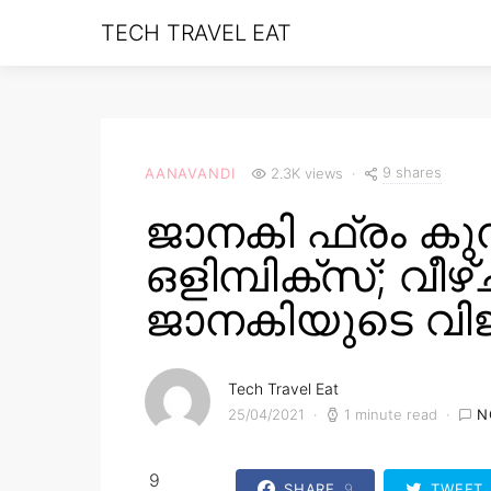
TECH TRAVEL EAT
9 shares
AANAVANDI
2.3K views
ജാനകി ഫ്രം കുന
ഒളിമ്പിക്സ്; വീ
ജാനകിയുടെ വി
Tech Travel Eat
25/04/2021
1 minute read
N
9
SHARE
9
TWEET