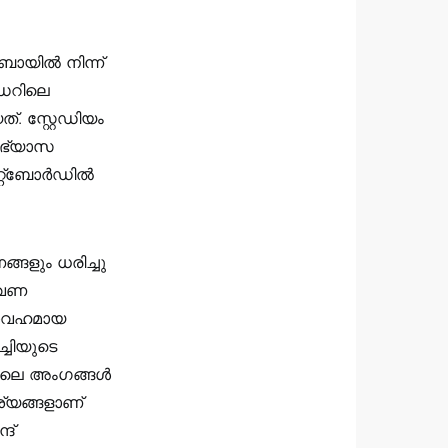
ുബായിൽ നിന്ന്
ർഡറിലെ
 സ്റ്റേഡിയം
 അഭ്യാസ
േറ്റ്ബോർഡിൽ
ങളും ധരിച്ചു
തവണ
യാവഹമായ
്ചിയുടെ
ാഡിലെ അംഗങ്ങൾ
്യങ്ങളാണ്
ദ്