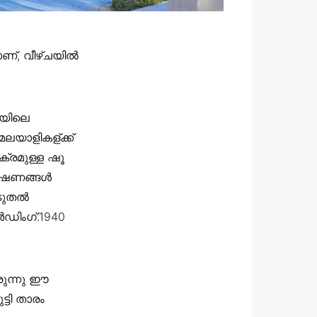
ാണ്, വീഴ്ചയിൽ
മയിലെ
ലയാളികള്ക്ക്
്രമുള്ള ഷൂ
ിശേഷണങ്ങൾ
ൂടുതൽ
ർഡിംഗ്.1940
രുന്നു ഈ
ടി താരം