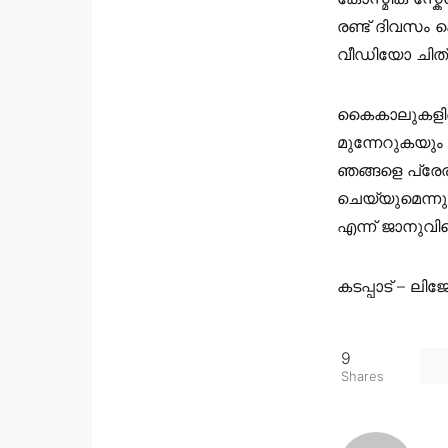
രണ്ട് ദിവസം
വീഡിയോ ചിത്രീ
കൈകാലുകളിലെ
മുന്നേറുകയും
ഞങ്ങളെ പ്രേരിപ
ചെയ്യുമെന്നും
എന്ന് ജാനുവി
കടപ്പാട് – ല
9
Shares