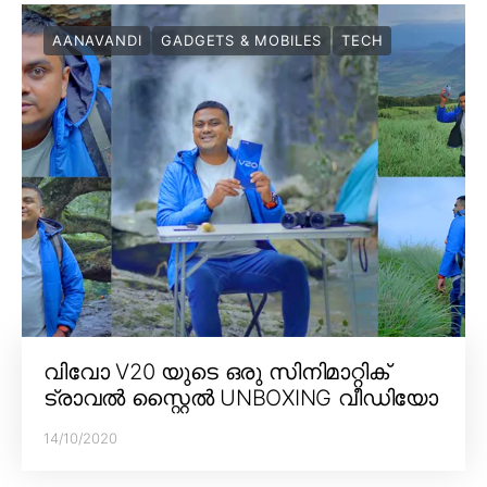
AANAVANDI
GADGETS & MOBILES
TECH
വിവോ V20 യുടെ ഒരു സിനിമാറ്റിക്
ട്രാവൽ സ്റ്റൈൽ UNBOXING വീഡിയോ
14/10/2020