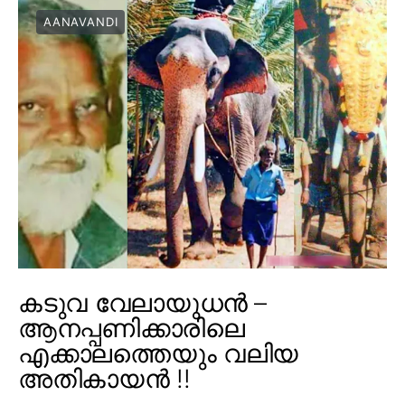
AANAVANDI
കടുവ വേലായുധൻ –
ആനപ്പണിക്കാരിലെ
എക്കാലത്തെയും വലിയ
അതികായൻ !!