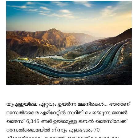
യുഎഇയിലെ ഏറ്റവും ഉയർന്ന മലനിരകൾ… അതാണ്
റാസൽഖൈമ എമിറേറ്റിൽ സ്ഥിതി ചെയ്യുന്ന ജബൽ
ജൈസ്. 6,345 അടി ഉയരമുള്ള ജബല്‍ ജൈസിലേക്ക്
റാസൽഖൈമയിൽ നിന്നും ഏകദേശം 70