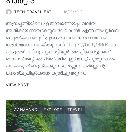
പാർട്ട് 3
TECH TRAVEL EAT
16/10/2019
ആനപ്പണിയിലെ എക്കാലത്തെയും വലിയ
അതികായനായ ‘കടുവ വേലാധൻ’ എന്ന അപൂർവ്വ
മനുഷ്യനെക്കുറിച്ചുള്ള കഥ. അവസാന ഭാഗം.
ആദ്യഭാഗം വായിക്കുവാൻ : https://bit.ly/33rRcbo.
എഴുത്ത് – വിനു പൂക്കാട്ടിയൂർ. തെച്ചിക്കോട്ടുകാവ്
രാമചന്ദ്രന്റെ അപ്രതീക്ഷിത ഇടിയേറ്റ് പുതുനഗരം
പാടത്തു വീണ്ടുകിടക്കുന്ന കർണ്ണൻ. കർണ്ണന്റെ
നെഞ്ചുപിളർക്കാൻ കുതിച്ചുവരുന്ന…
VIEW POST
AANAVANDI
EXPLORE
TRAVEL