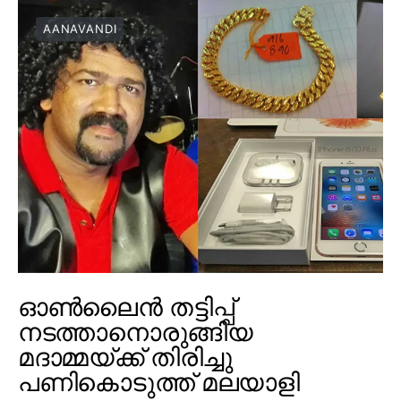
AANAVANDI
ഓൺലൈൻ തട്ടിപ്പ്
നടത്താനൊരുങ്ങിയ
മദാമ്മയ്ക്ക് തിരിച്ചു
പണികൊടുത്ത് മലയാളി