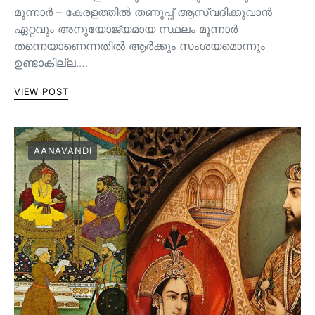
മൂന്നാർ – കേരളത്തിൽ തണുപ്പ് ആസ്വദിക്കുവാൻ
ഏറ്റവും അനുയോജ്യമായ സ്ഥലം മൂന്നാർ
തന്നെയാണെന്നതിൽ ആർക്കും സംശയമൊന്നും
ഉണ്ടാകില്ല.…
VIEW POST
AANAVANDI