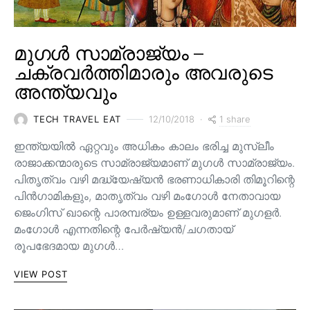
മുഗൾ സാമ്രാജ്യം –
ചക്രവർത്തിമാരും അവരുടെ
അന്ത്യവും
1 share
TECH TRAVEL EAT
12/10/2018
ഇന്ത്യയിൽ ഏറ്റവും അധികം കാലം ഭരിച്ച മുസ്ലീം
രാജാക്കന്മാരുടെ സാമ്രാജ്യമാണ് മുഗൾ സാമ്രാജ്യം.
പിതൃത്വം വഴി മദ്ധ്യേഷ്യൻ ഭരണാധികാരി തിമൂറിന്റെ
പിൻ‌ഗാമികളും, മാതൃത്വം വഴി മംഗോൾ നേതാവായ
ജെംഗിസ് ഖാന്റെ പാരമ്പര്യം ഉള്ളവരുമാണ്‌ മുഗളർ.
മംഗോൾ എന്നതിന്റെ പേർഷ്യൻ/ചഗതായ്
രൂപഭേദമായ മുഗൾ…
VIEW POST