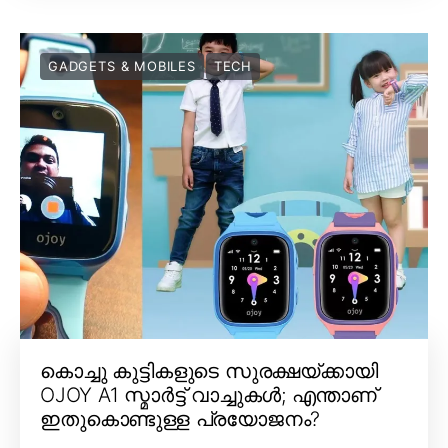
GADGETS & MOBILES
TECH
കൊച്ചു കുട്ടികളുടെ സുരക്ഷയ്ക്കായി
OJOY A1 സ്മാർട്ട് വാച്ചുകൾ; എന്താണ്
ഇതുകൊണ്ടുള്ള പ്രയോജനം?