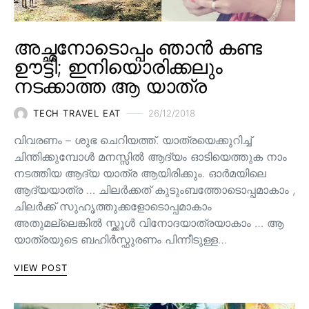
അച്ഛനോടൊപ്പം ഞാൻ കണ്ട
ഊട്ടി; ഇനിയൊരിക്കലും
നടക്കാത്ത ആ യാത്ര
TECH TRAVEL EAT
26/12/2018
വിവരണം – ശുഭ ചെറിയത്ത്. യാത്രയെക്കുറിച്ച്
ചിന്തിക്കുമ്പോൾ മനസ്സിൽ ആദ്യം ഓടിയെത്തുക നാം
നടത്തിയ ആദ്യ യാത്ര ആയിരിക്കും. ഓർമയിലെ
ആദ്യയാത്ര … ചിലർക്കത് കുടുംബത്തോടൊപ്പമാകാം ,
ചിലർക്ക് സുഹൃത്തുക്കളോടൊപ്പമാകാം
അതുമല്ലെങ്കിൽ സ്ക്കൂൾ വിനോദയാത്രയാകാം … ആ
യാത്രയുടെ ബഹിർസ്ഫുരണം പിന്നീടുള്ള…
VIEW POST