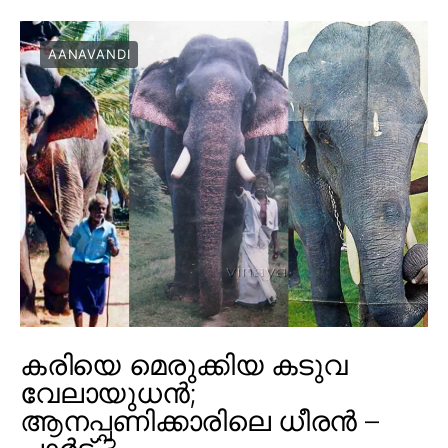
AANAVANDI
കരിയെ മെരുക്കിയ കടുവ
വേലായുധൻ;
ആനപ്പണിക്കാരിലെ ധീരൻ –