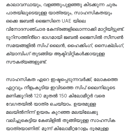
കാലാവസ്ഥയും, വളഞ്ഞുപുളഞ്ഞു കിടക്കുന്ന ചുരം
പാതയിലൂടെയുള്ള യാത്രയും, സാഹസികതയും
ഒക്കെ ജബല്‍ ജൈസിനെ UAE യിലെ
വിനോദസഞ്ചാര കേന്ദ്രങ്ങളിലൊന്നാക്കി മാറ്റിയിട്ടുണ്ട്.
ടൂറിസത്തിൻ്റെ ഭാഗമായി ജബൽ ജൈസിൽ സീസൺ
സമയങ്ങളിൽ സിപ് ലൈൻ, ഹൈക്കിംഗ്, സൈക്ലിംഗ്,
ക്യാമ്പിംഗ് തുടങ്ങിയ ആക്ടിവിറ്റികൾക്കായുള്ള
സൗകര്യങ്ങളുണ്ട്.
സാഹസികത ഏറെ ഇഷ്ടപ്പെടുന്നവര്‍ക്ക്, ലോകത്തെ
ഏറ്റവും നീളംകൂടിയ ഇവിടത്തെ സിപ് ലൈനിലൂടെ
മണിക്കൂറില്‍ 120 മുതല്‍ 150 കിലോമീറ്റര്‍ വരെ
വേഗതയില്‍ യാത്ര ചെയ്യാം. ഉയരമുള്ള
മലയില്‍നിന്ന് ഉയരം കുറഞ്ഞ മലയിലേക്കു
വലിച്ചുകെട്ടിയ കേബിളില്‍ തൂങ്ങിയുള്ള സാഹസിക
യാത്രയാണിത്. മൂന്ന് കിലോമീറ്ററോളം ദൂരമുള്ള