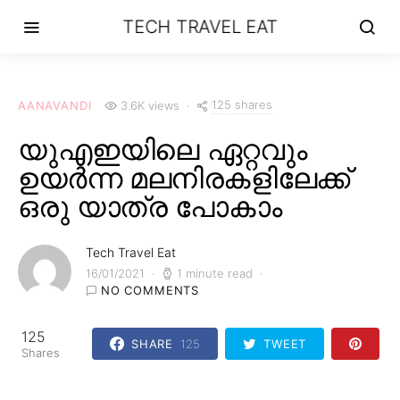
TECH TRAVEL EAT
125 shares
AANAVANDI
3.6K views
യുഎഇയിലെ ഏറ്റവും
ഉയർന്ന മലനിരകളിലേക്ക്
ഒരു യാത്ര പോകാം
Tech Travel Eat
16/01/2021
1 minute read
NO COMMENTS
125
SHARE
125
TWEET
Shares