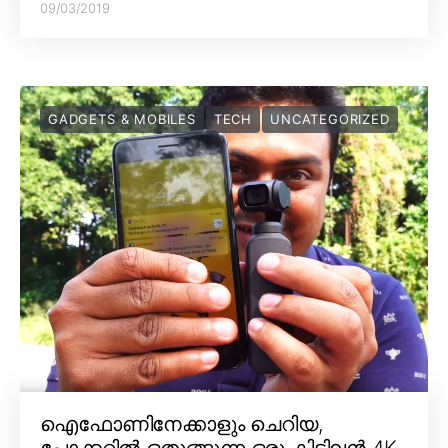
09/03/2019
GADGETS & MOBILES
TECH
UNCATEGORIZED
ഐഫോണിനേക്കാളും ചെറിയ,
പോക്കറ്റിൽ ഒതുങ്ങുന്ന ഒരു കിടിലൻ 4K