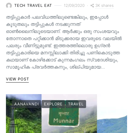
3K shares
TECH TRAVEL EAT
12/09/2020
തട്ടിപ്പുകാർ പലവിധത്തിലുണ്ടെങ്കിലും, ഇപ്പോൾ
കൂടുതലും തട്ടിപ്പുകൾ നടക്കുന്നത്
ഓൺലൈനിലൂടെയാണ്. ആർക്കും ഒരു സംശയവും
തോന്നാതെ പറ്റിക്കാൻ മിടുക്കരായ ഇവരുടെ വലയിൽ
പലരും വീണിട്ടുമുണ്ട്. ഇത്തരത്തിലൊരു ഉഗ്രൻ
തട്ടിപ്പുകാരിയെ മനസ്സിലാക്കി തിരിച്ചു പണികൊടുത്ത
കഥയാണ് കോഴിക്കോട് കുന്നമംഗലം സ്വദേശിയും,
സാമൂഹിക പ്രവർത്തകനും, ശില്പിയുമായ…
VIEW POST
AANAVANDI
EXPLORE
TRAVEL