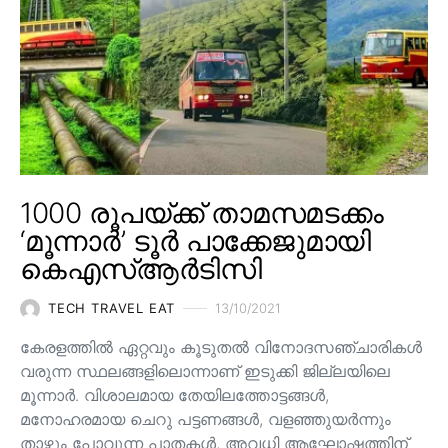
1000 രൂപയ്ക്ക് താമസമടക്കം
‘മൂന്നാർ’ ടൂർ പാക്കേജുമായി
കെഎസ്ആർടിസി
TECH TRAVEL EAT
13/10/2021
കേരളത്തിൽ ഏറ്റവും കൂടുതൽ വിനോദസഞ്ചാരികൾ
വരുന്ന സ്ഥലങ്ങളിലൊന്നാണ് ഇടുക്കി ജില്ലയിലെ
മൂന്നാർ. വിശാലമായ തേയിലത്തോട്ടങ്ങള്‍,
മനോഹരമായ ചെറു പട്ടണങ്ങള്‍, വളഞ്ഞുയര്‍ന്നും
താഴ്ന്നും പോവുന്ന പാതകള്‍, അവധി ആഘോഷത്തിന്