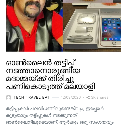
ഓൺലൈൻ തട്ടിപ്പ്
നടത്താനൊരുങ്ങിയ
മദാമ്മയ്ക്ക് തിരിച്ചു
പണികൊടുത്ത് മലയാളി
3K shares
TECH TRAVEL EAT
12/09/2020
തട്ടിപ്പുകാർ പലവിധത്തിലുണ്ടെങ്കിലും, ഇപ്പോൾ
കൂടുതലും തട്ടിപ്പുകൾ നടക്കുന്നത്
ഓൺലൈനിലൂടെയാണ്. ആർക്കും ഒരു സംശയവും