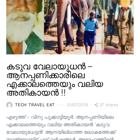
കടുവ വേലായുധൻ –
ആനപ്പണിക്കാരിലെ
എക്കാലത്തെയും വലിയ
അതികായൻ !!
37 shares
TECH TRAVEL EAT
01/07/2019
എഴുത്ത് – വിനു പൂക്കാട്ടിയൂർ. ആനപ്പണിയിലെ
എക്കാലത്തെയും വലിയ അതികായൻ ‘കടുവ
വേലായുധേട്ടൻ’ ആനയില്ലാത്ത ലോകത്തേക്ക്
യാത്രയായിട്ട് എട്ട് വർഷങ്ങൾ. അദ്ദേഹത്തിന്റെ