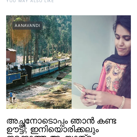
YOU MAY ALSO LIKE
AANAVANDI
അച്ഛനോടൊപ്പം ഞാൻ കണ്ട
ഊട്ടി; ഇനിയൊരിക്കലും