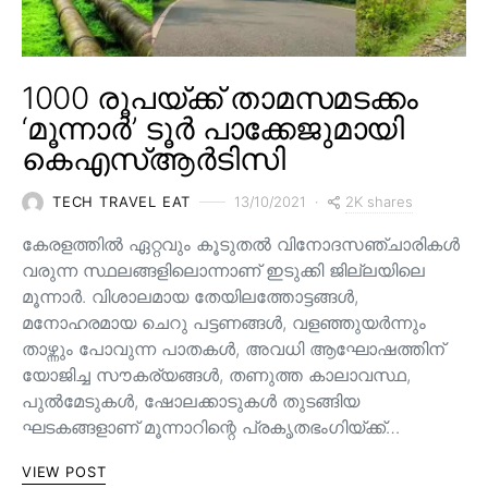
1000 രൂപയ്ക്ക് താമസമടക്കം
‘മൂന്നാർ’ ടൂർ പാക്കേജുമായി
കെഎസ്ആർടിസി
2K shares
TECH TRAVEL EAT
13/10/2021
കേരളത്തിൽ ഏറ്റവും കൂടുതൽ വിനോദസഞ്ചാരികൾ
വരുന്ന സ്ഥലങ്ങളിലൊന്നാണ് ഇടുക്കി ജില്ലയിലെ
മൂന്നാർ. വിശാലമായ തേയിലത്തോട്ടങ്ങള്‍,
മനോഹരമായ ചെറു പട്ടണങ്ങള്‍, വളഞ്ഞുയര്‍ന്നും
താഴ്ന്നും പോവുന്ന പാതകള്‍, അവധി ആഘോഷത്തിന്
യോജിച്ച സൗകര്യങ്ങള്‍, തണുത്ത കാലാവസ്ഥ,
പുൽമേടുകൾ, ഷോലക്കാടുകൾ തുടങ്ങിയ
ഘടകങ്ങളാണ് മൂന്നാറിന്റെ പ്രകൃതഭംഗിയ്ക്ക്…
VIEW POST