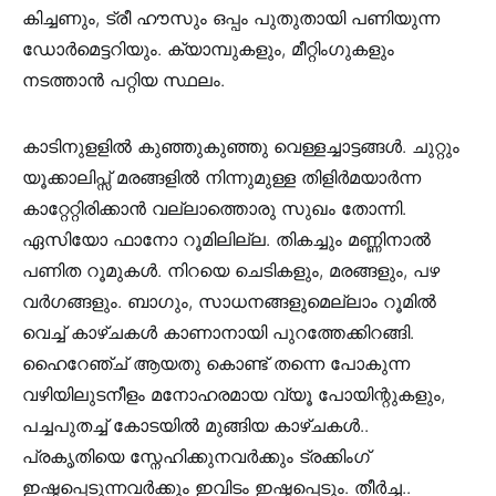
കിച്ചണും, ട്രീ ഹൗസും ഒപ്പം പുതുതായി പണിയുന്ന
ഡോർമെട്ടറിയും. ക്യാമ്പുകളും, മീറ്റിംഗുകളും
നടത്താൻ പറ്റിയ സ്ഥലം.
കാടിനുളളിൽ കുഞ്ഞുകുഞ്ഞു വെള്ളച്ചാട്ടങ്ങൾ. ചുറ്റും
യൂക്കാലിപ്സ് മരങ്ങളിൽ നിന്നുമുള്ള തിളിർമയാർന്ന
കാറ്റേറ്റിരിക്കാൻ വല്ലാത്തൊരു സുഖം തോന്നി.
ഏസിയോ ഫാനോ റൂമിലില്ല. തികച്ചും മണ്ണിനാൽ
പണിത റൂമുകൾ. നിറയെ ചെടികളും, മരങ്ങളും, പഴ
വർഗങ്ങളും. ബാഗും, സാധനങ്ങളുമെല്ലാം റൂമിൽ
വെച്ച് കാഴ്ചകൾ കാണാനായി പുറത്തേക്കിറങ്ങി.
ഹൈറേഞ്ച് ആയതു കൊണ്ട് തന്നെ പോകുന്ന
വഴിയിലുടനീളം മനോഹരമായ വ്യൂ പോയിന്റുകളും,
പച്ചപുതച്ച് കോടയിൽ മുങ്ങിയ കാഴ്ചകൾ..
പ്രകൃതിയെ സ്നേഹിക്കുനവർക്കും ട്രക്കിംഗ്
ഇഷ്ടപ്പെടുന്നവർക്കും ഇവിടം ഇഷ്ടപ്പെടും. തീർച്ച..