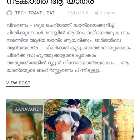
നടക്കാത്ത ആ യാത്ര
2 shares
TECH TRAVEL EAT
26/12/2018
വിവരണം – ശുഭ ചെറിയത്ത്. യാത്രയെക്കുറിച്ച്
ചിന്തിക്കുമ്പോൾ മനസ്സിൽ ആദ്യം ഓടിയെത്തുക നാം
നടത്തിയ ആദ്യ യാത്ര ആയിരിക്കും. ഓർമയിലെ
ആദ്യയാത്ര … ചിലർക്കത് കുടുംബത്തോടൊപ്പമാകാം ,
ചിലർക്ക് സുഹൃത്തുക്കളോടൊപ്പമാകാം
അതുമല്ലെങ്കിൽ സ്ക്കൂൾ വിനോദയാത്രയാകാം … ആ
യാത്രയുടെ ബഹിർസ്ഫുരണം പിന്നീടുള്ള…
VIEW POST
AANAVANDI