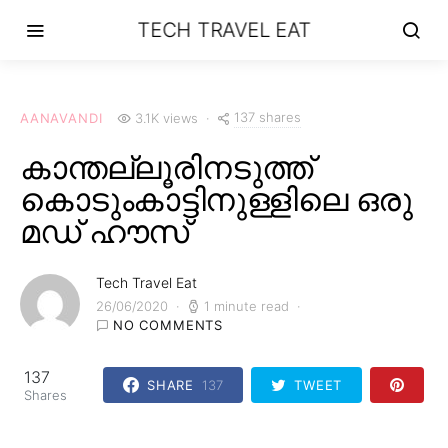
TECH TRAVEL EAT
137 shares
AANAVANDI
3.1K views
കാന്തല്ലൂരിനടുത്ത്
കൊടുംകാട്ടിനുള്ളിലെ ഒരു
മഡ് ഹൗസ്
Tech Travel Eat
26/06/2020
1 minute read
NO COMMENTS
137
SHARE
137
TWEET
Shares