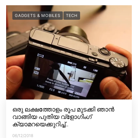
GADGETS & MOBILES
TECH
ഒരു ലക്ഷത്തോളം രൂപ മുടക്കി ഞാൻ
വാങ്ങിയ പുതിയ വ്‌ളോഗിംഗ്
ക്യാമറയെക്കുറിച്ച്..
06/12/2018