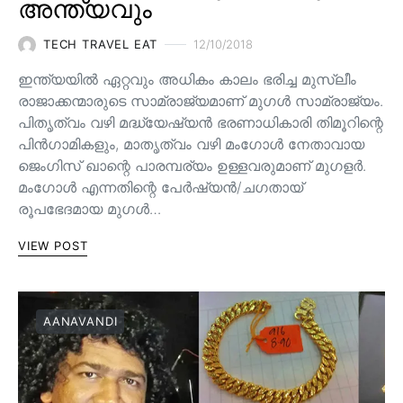
അന്ത്യവും
TECH TRAVEL EAT
12/10/2018
ഇന്ത്യയിൽ ഏറ്റവും അധികം കാലം ഭരിച്ച മുസ്ലീം
രാജാക്കന്മാരുടെ സാമ്രാജ്യമാണ് മുഗൾ സാമ്രാജ്യം.
പിതൃത്വം വഴി മദ്ധ്യേഷ്യൻ ഭരണാധികാരി തിമൂറിന്റെ
പിൻ‌ഗാമികളും, മാതൃത്വം വഴി മംഗോൾ നേതാവായ
ജെംഗിസ് ഖാന്റെ പാരമ്പര്യം ഉള്ളവരുമാണ്‌ മുഗളർ.
മംഗോൾ എന്നതിന്റെ പേർഷ്യൻ/ചഗതായ്
രൂപഭേദമായ മുഗൾ…
VIEW POST
AANAVANDI