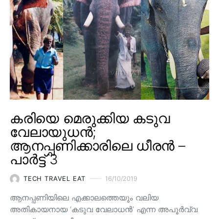
കരിയെ മെരുക്കിയ കടുവ
വേലായുധൻ;
ആനപ്പണിക്കാരിലെ ധീരൻ –
പാർട്ട് 3
TECH TRAVEL EAT
16/10/2019
ആനപ്പണിയിലെ എക്കാലത്തെയും വലിയ
അതികായനായ ‘കടുവ വേലാധൻ’ എന്ന അപൂർവ്വ