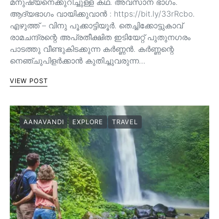
മനുഷ്യനെക്കുറിച്ചുള്ള കഥ. അവസാന ഭാഗം.
ആദ്യഭാഗം വായിക്കുവാൻ : https://bit.ly/33rRcbo.
എഴുത്ത് – വിനു പൂക്കാട്ടിയൂർ. തെച്ചിക്കോട്ടുകാവ്
രാമചന്ദ്രന്റെ അപ്രതീക്ഷിത ഇടിയേറ്റ് പുതുനഗരം
പാടത്തു വീണ്ടുകിടക്കുന്ന കർണ്ണൻ. കർണ്ണന്റെ
നെഞ്ചുപിളർക്കാൻ കുതിച്ചുവരുന്ന…
VIEW POST
AANAVANDI
EXPLORE
TRAVEL