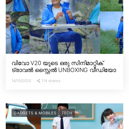
വിവോ V20 യുടെ ഒരു സിനിമാറ്റിക്
ട്രാവൽ സ്റ്റൈൽ UNBOXING വീഡിയോ
114 shares
14/10/2020
GADGETS & MOBILES
TECH