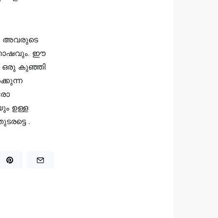
ും അവരുടെ
്തോഷവും. ഈ
ഒരു കുഞ്ഞി
്കുന്ന
ഓരോ
ും ഉള്ള
രട്ടെ .