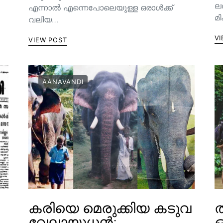
ല
എന്നാൽ എന്നെപോലെയുള്ള ഒരാൾക്ക്
മ
വലിയ…
VI
VIEW POST
AANAVANDI
കരിയെ മെരുക്കിയ കടുവ
ത
വേലായുധൻ;