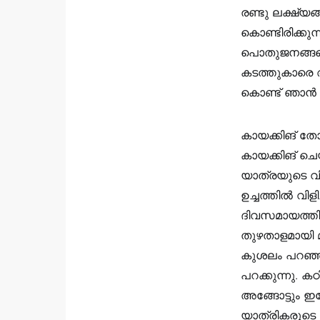
രണ്ടു ലക്ഷ്യങ്
കൊണ്ടിരിക്കു
പൊതുജനങ്ങളെ
കടത്തുകാരെ ആ
കൊണ്ട് ഞാൻ 
കായക്കിങ് തോ
കായക്കിങ് ചെയ്
യാത്രയുടെ വിശേ
ഉച്ചത്തിൽ വിള
ദിവസമായത്തിന
തുഴതാളമായി മ
കുശലം പറഞ്ഞു
പറക്കുന്നു. ക
അങ്ങോട്ടും ഇങ
യാത്രികരുടെ