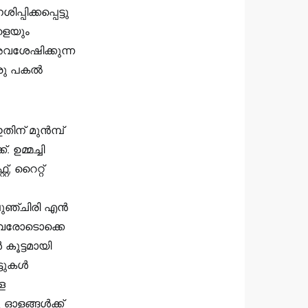
പിക്കപ്പെട്ടു
ളെയും
വശേഷിക്കുന്ന
ഒരു പകൽ
ിന് മുൻമ്പ്
 ഉമ്മച്ചി
്, റൈറ്റ്
പുഞ്ചിരി എൻ
 അവരോടൊക്കെ
കൂട്ടമായി
്ടുകൾ
ള
ഓളങ്ങൾക്ക്