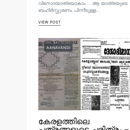
വിനോദയാത്രയാകാം … ആ യാത്രയുടെ
ബഹിർസ്ഫുരണം പിന്നീടുള്ള…
VIEW POST
AANAVANDI
കേരളത്തിലെ
പത്രങ്ങളുടെ ചരിത്രം –