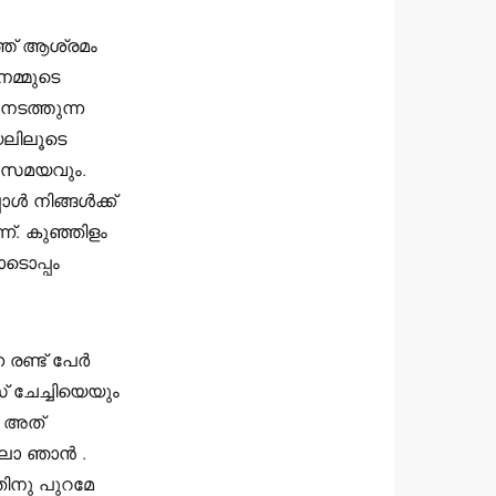
ത്ത് ആശ്രമം
നമ്മുടെ
നടത്തുന്ന
യലിലൂടെ
, സമയവും.
ോൾ നിങ്ങൾക്ക്
്. കുഞ്ഞിളം
ടൊപ്പം
 രണ്ട് പേർ
 ചേച്ചിയെയും
. അത്
്ലോ ഞാൻ .
തിനു പുറമേ