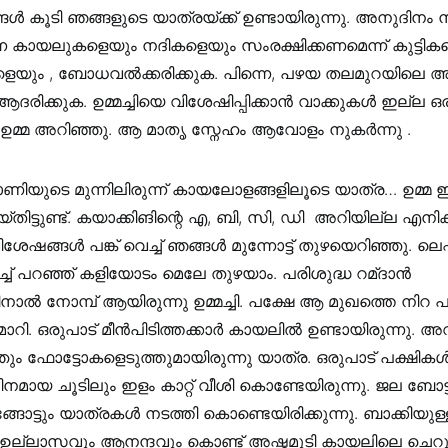
ങൾ കൂടി ഞങ്ങളുടെ യാത്രയ്ക്ക് ഉണ്ടായിരുന്നു. അനുദിനം നശിപ്
ന്ന കായലുകളെയും നദികളെയും സംരക്ഷിക്കണമെന്ന് കുട്ടിക
യും , ബോധവൽക്കരിക്കുക. പിന്നെ, പഴയ തലമുറയിലെ അ
ദരിക്കുക. ഉമ്മച്ചിയെ വിശേഷിപ്പിക്കാൻ വാക്കുകൾ ഇല്ല 
ഉമ്മ അറിഞ്ഞു. ആ മാതൃ സ്നേഹം ആവോളം നുകർന്നു .
ണിയുടെ മുന്നിലിരുന്ന് കായലോളങ്ങളിലൂടെ യാത്ര… ഉമ്മ ഇത
തിട്ടുണ്ട്. കയാക്കിങിന്റെ എ, ബി, സി, ഡി അറിയില്ല എനിക്ക്.
ഷങ്ങൾ പങ്ക് വെച്ച് ഞങ്ങൾ മുന്നോട്ട് തുഴയെറിഞ്ഞു. ലെഫ്റ്റ
ിച്ച് പറഞ്ഞ് കളിയോടം മെലേ തുഴയാം. പരിശുദ്ധ റമ്ദാൻ
ാൽ നോമ്പ് ആയിരുന്നു ഉമ്മച്ചി. പക്ഷേ ആ മുഖത്തെ നിറ 
ാറി. ഒരുപാട് മീൻപിടിത്തക്കാർ കായലിൽ ഉണ്ടായിരുന്നു.
ം ഫോട്ടോകളെടുത്തുമായിരുന്നു യാത്ര. ഒരുപാട് പക്ഷികൾ 
ഠിനമായ ചൂടിലും ഇളം കാറ്റ് വീശി കൊണ്ടേയിരുന്നു. ജല ബോട
്ങോട്ടും യാത്രകൾ നടത്തി കൊണ്ടെയിരിക്കുന്നു. ബാക്കിയുള്
 ഉല്ലാസവും ആനന്ദവും കൊണ്ട് അഷ്ടമുടി കായലിലെ ചെറു 