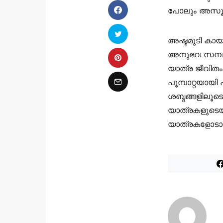
പോലും അസൂയ ത
അഷ്ടമുടി കാ
അനുഭവ സമ്പത
യാത്ര ജീവിത
പൂമ്പാറ്റയായി
ശബ്ദങ്ങളിലൂട
യാത്രകളുടെയു
യാത്രകളോടാണ്