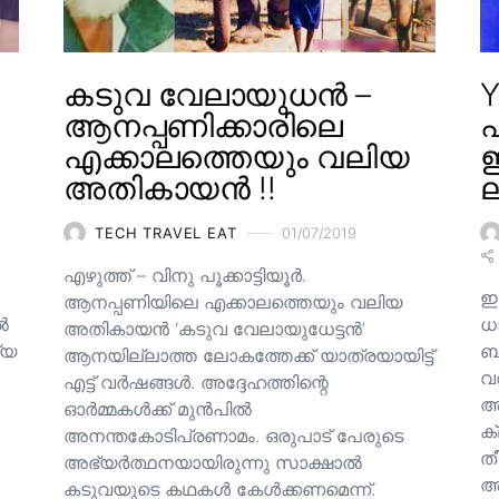
കടുവ വേലായുധൻ –
Y
ആനപ്പണിക്കാരിലെ
എക്കാലത്തെയും വലിയ
ഇ
അതികായൻ !!
ല
TECH TRAVEL EAT
01/07/2019
എഴുത്ത് – വിനു പൂക്കാട്ടിയൂർ.
ഇ
ആനപ്പണിയിലെ എക്കാലത്തെയും വലിയ
ിൽ
ധ
അതികായൻ ‘കടുവ വേലായുധേട്ടൻ’
്യ
ബാ
ആനയില്ലാത്ത ലോകത്തേക്ക് യാത്രയായിട്ട്
വ
എട്ട് വർഷങ്ങൾ. അദ്ദേഹത്തിന്റെ
അ
ഓർമ്മകൾക്ക് മുൻപിൽ
ക
അനന്തകോടിപ്രണാമം. ഒരുപാട് പേരുടെ
തീ
അഭ്യർത്ഥനയായിരുന്നു സാക്ഷാൽ
അല
കടുവയുടെ കഥകൾ കേൾക്കണമെന്ന്.