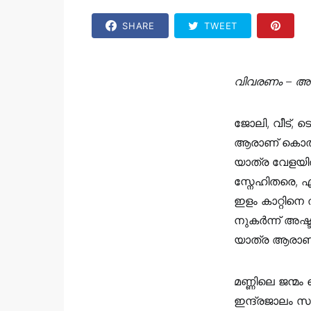
SHARE
TWEET
വിവരണം – അഖ
ജോലി, വീട്,
ആരാണ് കൊതിക്
യാത്ര വേളയി
സ്നേഹിതരെ, എ
ഇളം കാറ്റിനെ
നുകർന്ന് അഷ
യാത്ര ആരാണ് 
മണ്ണിലെ ജന്മ
ഇന്ദ്രജാലം സ