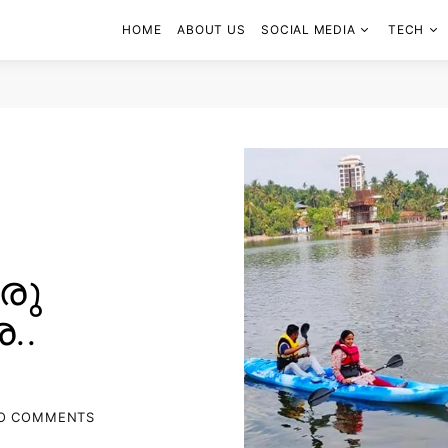
HOME
ABOUT US
SOCIAL MEDIA
TECH
രു
..
O COMMENTS