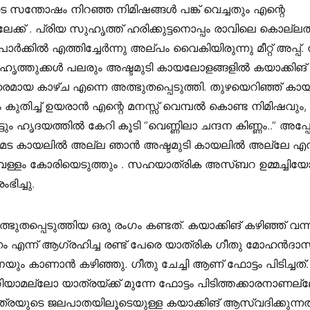
സന്തോഷം നിറഞ്ഞ നിമിഷങ്ങൾ പങ്ക് വെച്ചതും എന്റെ
രിലേക്ക് . പ്രിയ സുഹൃത്ത് ഹരിക്കുട്ടനൊപ്പം രാവിലെ കൊല്ല
്കിൽ എത്തിച്ചേർന്നു അല്പം വൈകിയിരുന്നു മീറ്റ് അപ്പ്. 
ൃത്തുക്കൾ പലരും അഷ്ടമുടി കായലോളങ്ങളിൽ കയാക്കിങ് 
മായ കാഴ്ച എന്നെ അത്ഭുതപ്പെടുത്തി. തുഴയെറിഞ്ഞ് കാ
ുതിച്ച് ഉയരാൻ എന്റെ മനസ്സ് വെമ്പൽ കൊണ്ട നിമിഷവും
ടും ഹൃദയത്തിൽ കേറി കൂടി “വെണ്ണിലാ ചന്ദന കിണ്ണം..” അപ്പ
്നമട കായലിൽ അല്ല ഞാൻ അഷ്ടമുടി കായലിൽ അല്ലേ എന്ന
്ളം കോരിയെടുത്തും . സഹയാത്രിക അസ്ബറ ഉമ്മച്ചിയോ
ഭിച്ചു.
ത്ഭുതപ്പെടുത്തിയ ഒരു രംഗം കണ്ടത്. കയാക്കിങ് കഴിഞ്ഞ് വന്ന
ന്ന് ആഗ്രഹിച്ച രണ്ട് പേരെ യാത്രിക ഗീതു മോഹൻദാസ്
െയും കാണാൻ കഴിഞ്ഞു. ഗീതു ചേച്ചി ആണ് ഫോട്ടം പിടിച്ചത്
റിയാമല്ലോ യാത്രയ്ക്ക് മുന്നേ ഫോട്ടം പിടിത്തക്കാരനാണല
ത്രയുടെ ജലപാതയിലൂടെയുള്ള കയാക്കിങ് ആസ്വദിക്കുന്ന