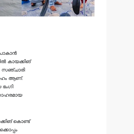
് പോകാൻ
ിൽ കായക്കിങ്
െ സഞ്ചാരി
്രഹം ആണ്.
 ഭംഗി
മനോഹരമായ
്കിങ് കൊണ്ട്
്കൊപ്പം