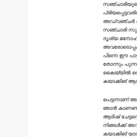
സഞ്ചാരിയുടെ 
പ്രിയപ്പെട്ടവ
അഡ്വഞ്ചർ പാർക
സഞ്ചാരി സുഹ
ദൃശ്യ മനോഹര
അവരോടൊപ്പം ക
പിന്നെ ഈ പാട്
തോന്നും പുന
കൈയ്യിൽ വെള
കയാക്കിങ് ആരം
പെട്ടന്നാണ് അ
ഞാൻ കാണണം എ
ആദിഷ് ചേട്ടന
നിങ്ങൾക്ക് അ
കയാക്കിങ് യാ