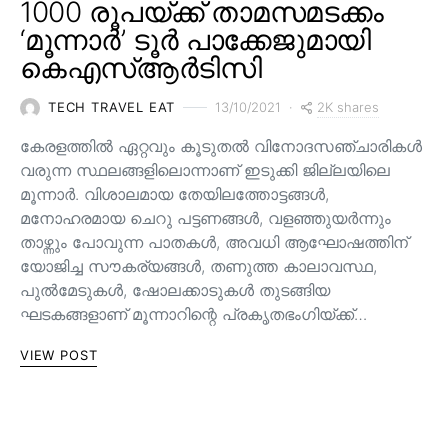
1000 രൂപയ്ക്ക് താമസമടക്കം
‘മൂന്നാർ’ ടൂർ പാക്കേജുമായി
കെഎസ്ആർടിസി
2K shares
TECH TRAVEL EAT
13/10/2021
കേരളത്തിൽ ഏറ്റവും കൂടുതൽ വിനോദസഞ്ചാരികൾ
വരുന്ന സ്ഥലങ്ങളിലൊന്നാണ് ഇടുക്കി ജില്ലയിലെ
മൂന്നാർ. വിശാലമായ തേയിലത്തോട്ടങ്ങള്‍,
മനോഹരമായ ചെറു പട്ടണങ്ങള്‍, വളഞ്ഞുയര്‍ന്നും
താഴ്ന്നും പോവുന്ന പാതകള്‍, അവധി ആഘോഷത്തിന്
യോജിച്ച സൗകര്യങ്ങള്‍, തണുത്ത കാലാവസ്ഥ,
പുൽമേടുകൾ, ഷോലക്കാടുകൾ തുടങ്ങിയ
ഘടകങ്ങളാണ് മൂന്നാറിന്റെ പ്രകൃതഭംഗിയ്ക്ക്…
VIEW POST