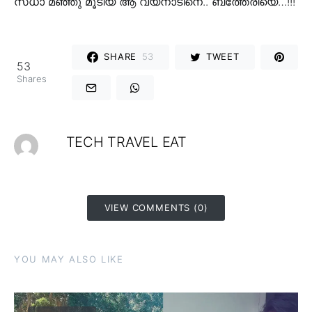
സധാ മഞ്ഞു മൂടിയ ആ വയനാടിനെ.. ബത്തേരിയെ…!!!
SHARE
53
TWEET
53
Shares
TECH TRAVEL EAT
VIEW COMMENTS (0)
YOU MAY ALSO LIKE