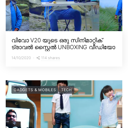
വിവോ V20 യുടെ ഒരു സിനിമാറ്റിക്
ട്രാവൽ സ്റ്റൈൽ UNBOXING വീഡിയോ
114 shares
14/10/2020
GADGETS & MOBILES
TECH