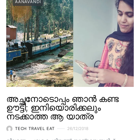
AANAVANDI
അച്ഛനോടൊപ്പം ഞാൻ കണ്ട
ഊട്ടി; ഇനിയൊരിക്കലും
നടക്കാത്ത ആ യാത്ര
TECH TRAVEL EAT
26/12/2018