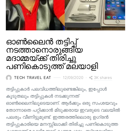
ഓൺലൈൻ തട്ടിപ്പ്
നടത്താനൊരുങ്ങിയ
മദാമ്മയ്ക്ക് തിരിച്ചു
പണികൊടുത്ത് മലയാളി
3K shares
TECH TRAVEL EAT
12/09/2020
തട്ടിപ്പുകാർ പലവിധത്തിലുണ്ടെങ്കിലും, ഇപ്പോൾ
കൂടുതലും തട്ടിപ്പുകൾ നടക്കുന്നത്
ഓൺലൈനിലൂടെയാണ്. ആർക്കും ഒരു സംശയവും
തോന്നാതെ പറ്റിക്കാൻ മിടുക്കരായ ഇവരുടെ വലയിൽ
പലരും വീണിട്ടുമുണ്ട്. ഇത്തരത്തിലൊരു ഉഗ്രൻ
തട്ടിപ്പുകാരിയെ മനസ്സിലാക്കി തിരിച്ചു പണികൊടുത്ത
കഥയാണ് കോഴിക്കോട് കുന്നമംഗലം സ്വദേശിയും,