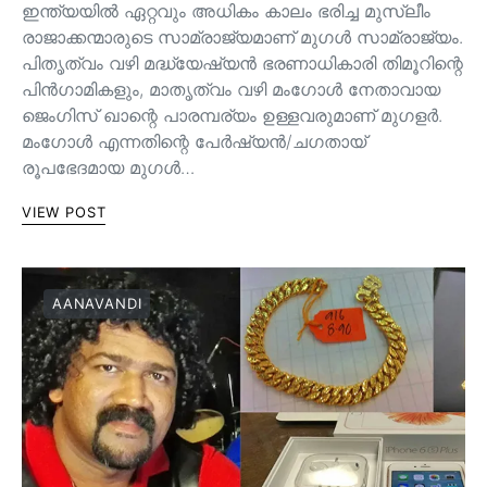
ഇന്ത്യയിൽ ഏറ്റവും അധികം കാലം ഭരിച്ച മുസ്ലീം
രാജാക്കന്മാരുടെ സാമ്രാജ്യമാണ് മുഗൾ സാമ്രാജ്യം.
പിതൃത്വം വഴി മദ്ധ്യേഷ്യൻ ഭരണാധികാരി തിമൂറിന്റെ
പിൻ‌ഗാമികളും, മാതൃത്വം വഴി മംഗോൾ നേതാവായ
ജെംഗിസ് ഖാന്റെ പാരമ്പര്യം ഉള്ളവരുമാണ്‌ മുഗളർ.
മംഗോൾ എന്നതിന്റെ പേർഷ്യൻ/ചഗതായ്
രൂപഭേദമായ മുഗൾ…
VIEW POST
AANAVANDI