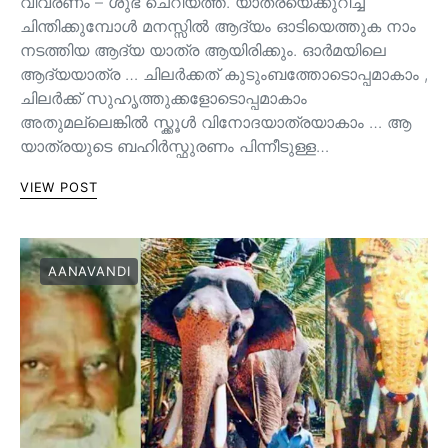
വിവരണം – ശുഭ ചെറിയത്ത്. യാത്രയെക്കുറിച്ച്
ചിന്തിക്കുമ്പോൾ മനസ്സിൽ ആദ്യം ഓടിയെത്തുക നാം
നടത്തിയ ആദ്യ യാത്ര ആയിരിക്കും. ഓർമയിലെ
ആദ്യയാത്ര … ചിലർക്കത് കുടുംബത്തോടൊപ്പമാകാം ,
ചിലർക്ക് സുഹൃത്തുക്കളോടൊപ്പമാകാം
അതുമല്ലെങ്കിൽ സ്ക്കൂൾ വിനോദയാത്രയാകാം … ആ
യാത്രയുടെ ബഹിർസ്ഫുരണം പിന്നീടുള്ള…
VIEW POST
AANAVANDI