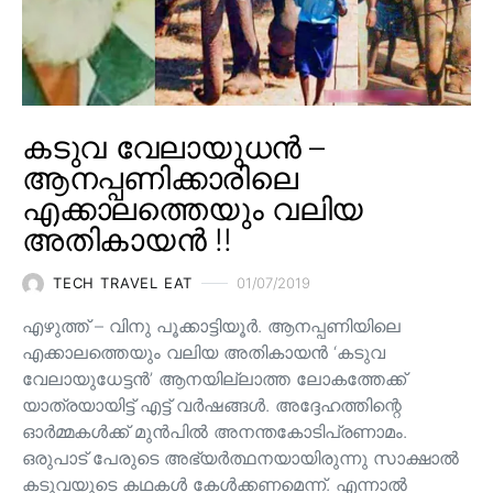
കടുവ വേലായുധൻ –
ആനപ്പണിക്കാരിലെ
എക്കാലത്തെയും വലിയ
അതികായൻ !!
TECH TRAVEL EAT
01/07/2019
എഴുത്ത് – വിനു പൂക്കാട്ടിയൂർ. ആനപ്പണിയിലെ
എക്കാലത്തെയും വലിയ അതികായൻ ‘കടുവ
വേലായുധേട്ടൻ’ ആനയില്ലാത്ത ലോകത്തേക്ക്
യാത്രയായിട്ട് എട്ട് വർഷങ്ങൾ. അദ്ദേഹത്തിന്റെ
ഓർമ്മകൾക്ക് മുൻപിൽ അനന്തകോടിപ്രണാമം.
ഒരുപാട് പേരുടെ അഭ്യർത്ഥനയായിരുന്നു സാക്ഷാൽ
കടുവയുടെ കഥകൾ കേൾക്കണമെന്ന്. എന്നാൽ