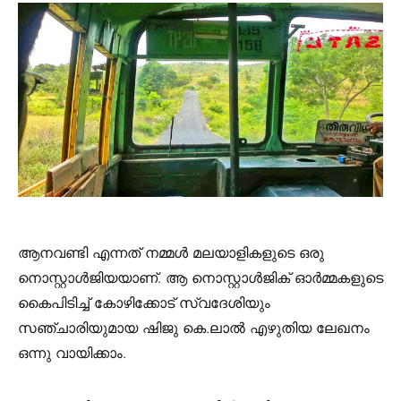
ആനവണ്ടി എന്നത് നമ്മൾ മലയാളികളുടെ ഒരു
നൊസ്റ്റാൾജിയയാണ്. ആ നൊസ്റ്റാൾജിക് ഓർമ്മകളുടെ
കൈപിടിച്ച് കോഴിക്കോട് സ്വദേശിയും
സഞ്ചാരിയുമായ ഷിജു കെ.ലാൽ എഴുതിയ ലേഖനം
ഒന്നു വായിക്കാം.