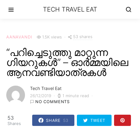
TECH TRAVEL EAT
53 shares
AANAVANDI
1.5K views
“പറിച്ചെടുത്തു മാറ്റുന്ന
ഗിയറുകൾ” – ഓർമ്മയിലെ
ആനവണ്ടിയാത്രകൾ
Tech Travel Eat
26/12/2019
1 minute read
NO COMMENTS
53
SHARE
53
TWEET
Shares