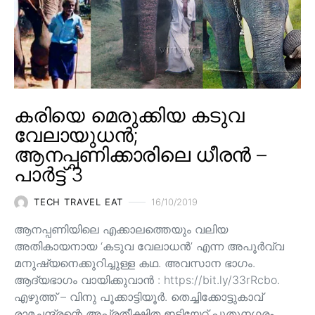
കരിയെ മെരുക്കിയ കടുവ
വേലായുധൻ;
ആനപ്പണിക്കാരിലെ ധീരൻ –
പാർട്ട് 3
TECH TRAVEL EAT
16/10/2019
ആനപ്പണിയിലെ എക്കാലത്തെയും വലിയ
അതികായനായ ‘കടുവ വേലാധൻ’ എന്ന അപൂർവ്വ
മനുഷ്യനെക്കുറിച്ചുള്ള കഥ. അവസാന ഭാഗം.
ആദ്യഭാഗം വായിക്കുവാൻ : https://bit.ly/33rRcbo.
എഴുത്ത് – വിനു പൂക്കാട്ടിയൂർ. തെച്ചിക്കോട്ടുകാവ്
രാമചന്ദ്രന്റെ അപ്രതീക്ഷിത ഇടിയേറ്റ് പുതുനഗരം