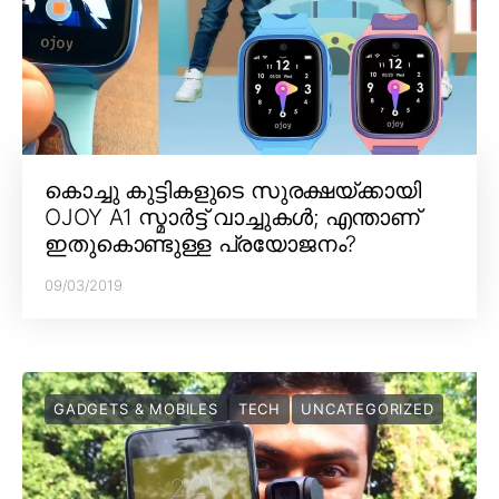
കൊച്ചു കുട്ടികളുടെ സുരക്ഷയ്ക്കായി
OJOY A1 സ്മാർട്ട് വാച്ചുകൾ; എന്താണ്
ഇതുകൊണ്ടുള്ള പ്രയോജനം?
09/03/2019
GADGETS & MOBILES
TECH
UNCATEGORIZED