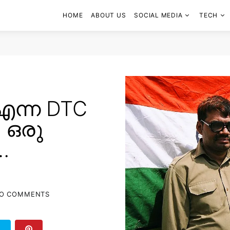
HOME
ABOUT US
SOCIAL MEDIA
TECH
എന്ന DTC
 ഒരു
…
O COMMENTS
T