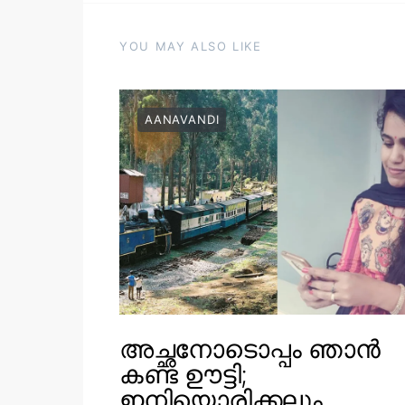
YOU MAY ALSO LIKE
AANAVANDI
അച്ഛനോടൊപ്പം ഞാൻ
കണ്ട ഊട്ടി;
ഇനിയൊരിക്കലും