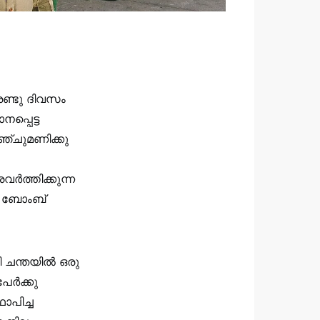
രണ്ടു ദിവസം
്പെട്ട
്ചുമണിക്കു
വർത്തിക്കുന്ന
ൽ ബോംബ്
ി ചന്തയിൽ ഒരു
പേർക്കു
ാപിച്ച