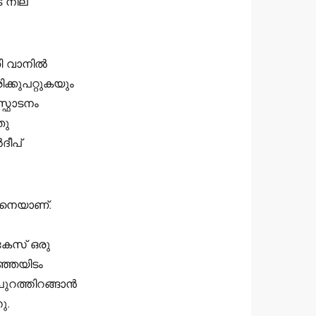
െ നില
ി വാനിൽ
ിക്കുപറ്റുകയും
സ്ഫോടനം
തു
ദീപ്
ങനെയാണ്.
്കേസ് ഒരു
ഞ്ഞയിടം
 പുറത്തിറങ്ങാൻ
ു.