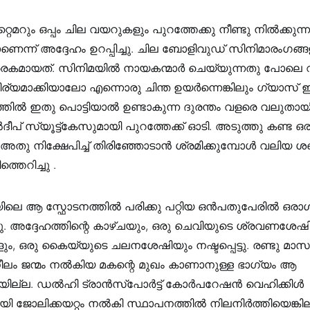
റെെമറും ഒപ്പം ചില വയറുകളും പുറത്തേക്കു നീണ്ടു നിൽക്കുന്ന
ന്ന് അദ്ദേഹം ഉറപ്പിച്ചു. ചില ബോളിവുഡ് സിനിമാരംഗങ
പ്രേരകമായത്. സിനിമയിൽ നായകന്മാർ ചെയ്യുന്നതു പോലെ വയ
്യമാക്കിയാലോ എന്നൊരു ചിന്ത ഉയർന്നെങ്കിലും ഗ്യാസ്
തിൽ ഇതു പൊട്ടിയാൽ ഉണ്ടാകുന്ന ദുരന്തം വളരെ വലുതായിരി
ീപ് സ്യൂട്ട്കേസുമായി പുറത്തേക്ക് ഓടി. അടുത്തു കണ്ട ഒര
് അതു നിക്ഷേപിച്ച് തിരിഞ്ഞോടാൻ ശ്രമിക്കുമ്പോൾ വലിയ ശ
്തെറിച്ചു .
ിലെ ആ സ്ഫോടനത്തിൽ പരിക്കു പറ്റിയ ഒൻപതുപേരിൽ ഒരാള്
ു. അദ്ദേഹത്തിന്റെ കാഴ്ചയും, ഒരു ചെവിയുടെ ശ്രവണശേഷിയ
, ഒരു കൈയ്യുടെ ചലനശേഷിയും നഷ്ടപ്പെട്ടു. രണ്ടു മാസം
നീലം ജന്മം നല്‍കിയ മകന്റെ മുഖം കാണാനുള്ള ഭാഗ്യം ആ
ായില്ല. ഡൽഹി ട്രാൻസ്പോർട്ട് കോർപറേഷൻ വെഹിക്കിൾ
 ജോലിക്കയറ്റം നല്‍കി സ്ഥാപനത്തിൽ നിലനിർത്തിയെങ്കില