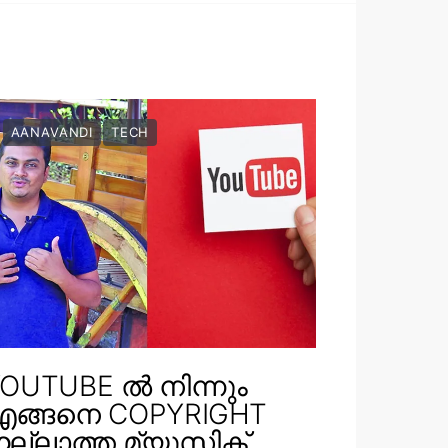
AANAVANDI
TECH
OUTUBE ൽ നിന്നും
എങ്ങനെ COPYRIGHT
ല്ലാത്ത മ്യൂസിക്