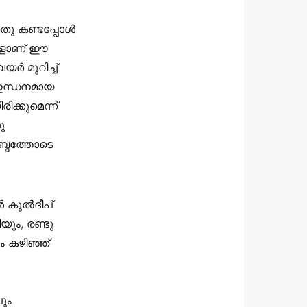
തു കണ്ടപ്പോള്‍
്ങളാണ് ഈ
ർ മുറിച്ച്
 ഇന്ധനമായ
ക്കുമെന്ന്
ു
ബ്ദത്തോടെ
‍ കുൽദീപ്
ും, രണ്ടു
 കഴിഞ്ഞ്
ും