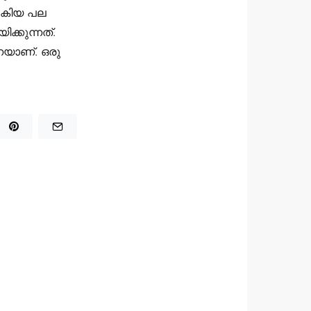
്‍കിയ പല
ിക്കുന്നത്.
നെയാണ്. ഒരു