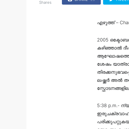
Shares
എഴുത്ത് – Cha
2005 ഒക്ടോബര
കഴിഞ്ഞാൽ ദീ
ആഘോഷത്തെ വര
ശേഷം യാത്രാ 
തിരക്കനുഭവപ്പ
ലഷ്ക്കർ അൽ 
സ്ഫോടനങ്ങളിലൂ
5:38 p.m.- ന
ഇരുചക്രവാഹനത്
പരിക്കുപറ്റുക