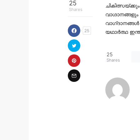
25
ചികിത്സയ്ക്ക
Shares
വാഗ്ദാനങ്ങളും 
വാഗ്‌ദാനങ്ങൾ 
25
യഥാർത്ഥ ഇന്
25
Shares