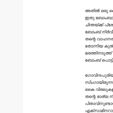
അതില്‍ ഒരു റ്
ഇതു ബോംബാണെ
ചിന്തയ്ക്ക് 
ബോംബ് നിർവീര
തന്റെ വാഹനത്
തോന്നിയ കുൽദ
മരത്തിനടുത്ത
ബോംബ് പൊട്ടിത
ഗോവിന്ദപുരിയ
സിംഗായിരുന്ന
കൈ വിരലുകളും
തന്റെ ഭാര്യ 
പിതാവിനുണ്ട
എക്സാമിനറായി