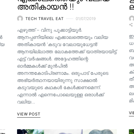
അതികായൻ !!
ല
TECH TRAVEL EAT
01/07/2019
എഴുത്ത് – വിനു പൂക്കാട്ടിയൂർ.
ഇ
ിൽ
ആനപ്പണിയിലെ എക്കാലത്തെയും വലിയ
ധ
്യ
അതികായൻ ‘കടുവ വേലായുധേട്ടൻ’
ബാ
ആനയില്ലാത്ത ലോകത്തേക്ക് യാത്രയായിട്ട്
വ
എട്ട് വർഷങ്ങൾ. അദ്ദേഹത്തിന്റെ
അ
ഓർമ്മകൾക്ക് മുൻപിൽ
ക
അനന്തകോടിപ്രണാമം. ഒരുപാട് പേരുടെ
തീ
അഭ്യർത്ഥനയായിരുന്നു സാക്ഷാൽ
അല
കടുവയുടെ കഥകൾ കേൾക്കണമെന്ന്.
ല
എന്നാൽ എന്നെപോലെയുള്ള ഒരാൾക്ക്
മ
വലിയ…
VI
VIEW POST