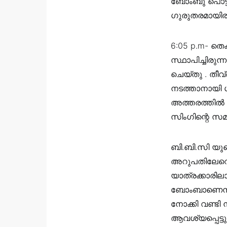
ബോംബു പൊട്ടി
ഗുരുതരമായിരു
6:05 p.m- ത
സ്ഥാപിച്ചിരുന്
ചെയ്തു . തീവ്
നടത്താനായി ശ
അത്തരത്തിൽ 
സിംഗിന്റെ സ
ബി.ബി.സി യു
അറുപതിലേറെ 
യാത്രക്കാരില
ബോംബാണെന്ന് 
നോക്കി വണ്ടി 
ആവശ്യപ്പെട്ടു.