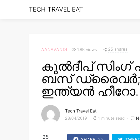
TECH TRAVEL EAT
25 shares
AANAVANDI
1.8K views
കുൽദീപ് സിംഗ് 
ബസ് ഡ്രൈവർ;
ഇന്ത്യന്‍ ഹീറോ
Tech Travel Eat
28/04/2019
1 minute read
N
25
SHARE
25
TWEE