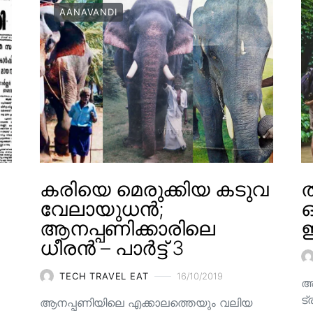
AANAVANDI
കരിയെ മെരുക്കിയ കടുവ
ത
വേലായുധൻ;
ആനപ്പണിക്കാരിലെ
ഇ
ധീരൻ – പാർട്ട് 3
TECH TRAVEL EAT
16/10/2019
അ
ട്
ആനപ്പണിയിലെ എക്കാലത്തെയും വലിയ