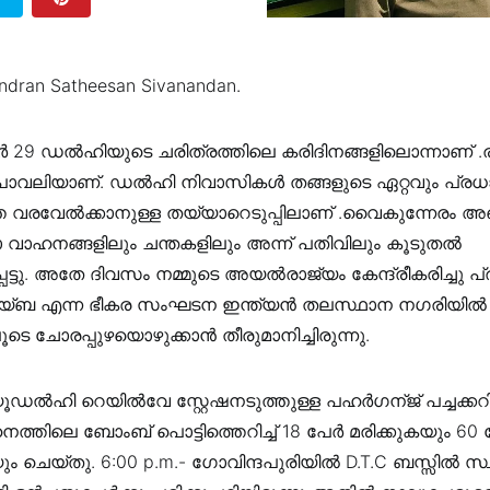
ndran Satheesan Sivanandan.
്‍ 29 ഡൽഹിയുടെ ചരിത്രത്തിലെ കരിദിനങ്ങളിലൊന്നാണ് .
പാവലിയാണ്. ഡൽഹി നിവാസികൾ തങ്ങളുടെ ഏറ്റവും പ്രധാനപ
വേൽക്കാനുള്ള തയ്യാറെടുപ്പിലാണ് .വൈകുന്നേരം അഞ
വാഹനങ്ങളിലും ചന്തകളിലും അന്ന് പതിവിലും കൂടുതല്‍
െട്ടു. അതേ ദിവസം നമ്മുടെ അയൽരാജ്യം കേന്ദ്രീകരിച്ചു പ്ര
തയ്ബ എന്ന ഭീകര സംഘടന ഇന്ത്യന്‍ തലസ്ഥാന നഗരിയി
ടെ ചോരപ്പുഴയൊഴുക്കാൻ തീരുമാനിച്ചിരുന്നു.
്യൂഡൽഹി റെയില്‍വേ സ്റ്റേഷനടുത്തുള്ള പഹർഗന്ജ് പച്ചക്കറ
തിലെ ബോംബ് പൊട്ടിത്തെറിച്ച് 18 പേര്‍ മരിക്കുകയും 60 
യും ചെയ്തു. 6:00 p.m.- ഗോവിന്ദപുരിയിൽ D.T.C ബസ്സില്‍ സ്ഥ