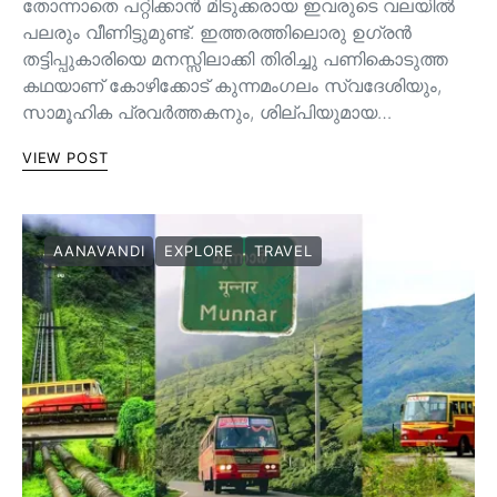
തോന്നാതെ പറ്റിക്കാൻ മിടുക്കരായ ഇവരുടെ വലയിൽ
പലരും വീണിട്ടുമുണ്ട്. ഇത്തരത്തിലൊരു ഉഗ്രൻ
തട്ടിപ്പുകാരിയെ മനസ്സിലാക്കി തിരിച്ചു പണികൊടുത്ത
കഥയാണ് കോഴിക്കോട് കുന്നമംഗലം സ്വദേശിയും,
സാമൂഹിക പ്രവർത്തകനും, ശില്പിയുമായ…
VIEW POST
AANAVANDI
EXPLORE
TRAVEL