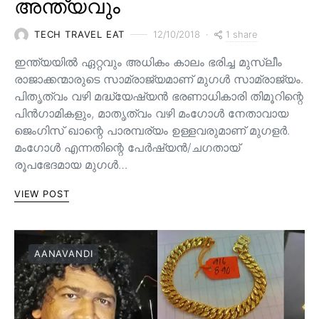
അന്ത്യവും
1 share
TECH TRAVEL EAT
12/10/2018
ഇന്ത്യയിൽ ഏറ്റവും അധികം കാലം ഭരിച്ച മുസ്ലീം
രാജാക്കന്മാരുടെ സാമ്രാജ്യമാണ് മുഗൾ സാമ്രാജ്യം.
പിതൃത്വം വഴി മദ്ധ്യേഷ്യൻ ഭരണാധികാരി തിമൂറിന്റെ
പിൻ‌ഗാമികളും, മാതൃത്വം വഴി മംഗോൾ നേതാവായ
ജെംഗിസ് ഖാന്റെ പാരമ്പര്യം ഉള്ളവരുമാണ്‌ മുഗളർ.
മംഗോൾ എന്നതിന്റെ പേർഷ്യൻ/ചഗതായ്
രൂപഭേദമായ മുഗൾ…
VIEW POST
AANAVANDI