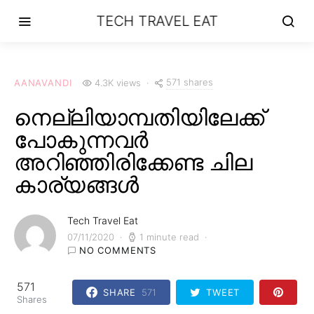
TECH TRAVEL EAT
571 shares
AANAVANDI
4.3K views
നെല്ലിയാമ്പതിയിലേക്ക്
പോകുന്നവർ
അറിഞ്ഞിരിക്കേണ്ട ചില
കാര്യങ്ങൾ
Tech Travel Eat
07/11/2020
1 minute read
NO COMMENTS
571
SHARE
571
TWEET
Shares