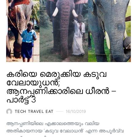
കരിയെ മെരുക്കിയ കടുവ
വേലായുധൻ;
ആനപ്പണിക്കാരിലെ ധീരൻ –
പാർട്ട് 3
TECH TRAVEL EAT
16/10/2019
ആനപ്പണിയിലെ എക്കാലത്തെയും വലിയ
അതികായനായ ‘കടുവ വേലാധൻ’ എന്ന അപൂർവ്വ