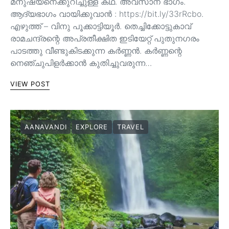
മനുഷ്യനെക്കുറിച്ചുള്ള കഥ. അവസാന ഭാഗം.
ആദ്യഭാഗം വായിക്കുവാൻ : https://bit.ly/33rRcbo.
എഴുത്ത് – വിനു പൂക്കാട്ടിയൂർ. തെച്ചിക്കോട്ടുകാവ്
രാമചന്ദ്രന്റെ അപ്രതീക്ഷിത ഇടിയേറ്റ് പുതുനഗരം
പാടത്തു വീണ്ടുകിടക്കുന്ന കർണ്ണൻ. കർണ്ണന്റെ
നെഞ്ചുപിളർക്കാൻ കുതിച്ചുവരുന്ന…
VIEW POST
AANAVANDI
EXPLORE
TRAVEL