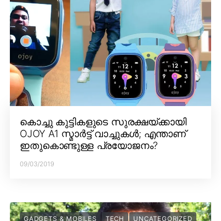
കൊച്ചു കുട്ടികളുടെ സുരക്ഷയ്ക്കായി
OJOY A1 സ്മാർട്ട് വാച്ചുകൾ; എന്താണ്
ഇതുകൊണ്ടുള്ള പ്രയോജനം?
09/03/2019
GADGETS & MOBILES
TECH
UNCATEGORIZED