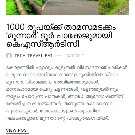
1000 രൂപയ്ക്ക് താമസമടക്കം
‘മൂന്നാർ’ ടൂർ പാക്കേജുമായി
കെഎസ്ആർടിസി
TECH TRAVEL EAT
13/10/2021
കേരളത്തിൽ ഏറ്റവും കൂടുതൽ വിനോദസഞ്ചാരികൾ
വരുന്ന സ്ഥലങ്ങളിലൊന്നാണ് ഇടുക്കി ജില്ലയിലെ
മൂന്നാർ. വിശാലമായ തേയിലത്തോട്ടങ്ങള്‍,
മനോഹരമായ ചെറു പട്ടണങ്ങള്‍, വളഞ്ഞുയര്‍ന്നും
താഴ്ന്നും പോവുന്ന പാതകള്‍, അവധി ആഘോഷത്തിന്
യോജിച്ച സൗകര്യങ്ങള്‍, തണുത്ത കാലാവസ്ഥ,
പുൽമേടുകൾ, ഷോലക്കാടുകൾ തുടങ്ങിയ
ഘടകങ്ങളാണ് മൂന്നാറിന്റെ പ്രകൃതഭംഗിയ്ക്ക്…
VIEW POST