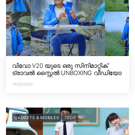
വിവോ V20 യുടെ ഒരു സിനിമാറ്റിക്
ട്രാവൽ സ്റ്റൈൽ UNBOXING വീഡിയോ
14/10/2020
GADGETS & MOBILES
TECH