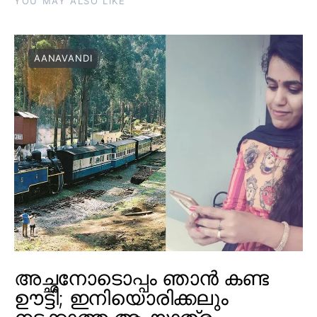
YOU MAY ALSO LIKE
AANAVANDI
അച്ഛനോടൊപ്പം ഞാൻ കണ്ട
ഊട്ടി; ഇനിയൊരിക്കലും