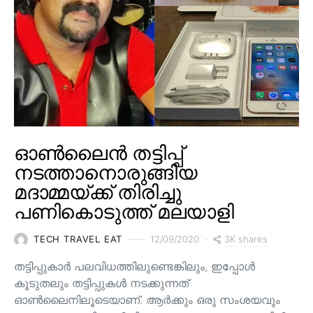
ഓൺലൈൻ തട്ടിപ്പ്
നടത്താനൊരുങ്ങിയ
മദാമ്മയ്ക്ക് തിരിച്ചു
പണികൊടുത്ത് മലയാളി
3K shares
TECH TRAVEL EAT
12/09/2020
തട്ടിപ്പുകാർ പലവിധത്തിലുണ്ടെങ്കിലും, ഇപ്പോൾ
കൂടുതലും തട്ടിപ്പുകൾ നടക്കുന്നത്
ഓൺലൈനിലൂടെയാണ്. ആർക്കും ഒരു സംശയവും