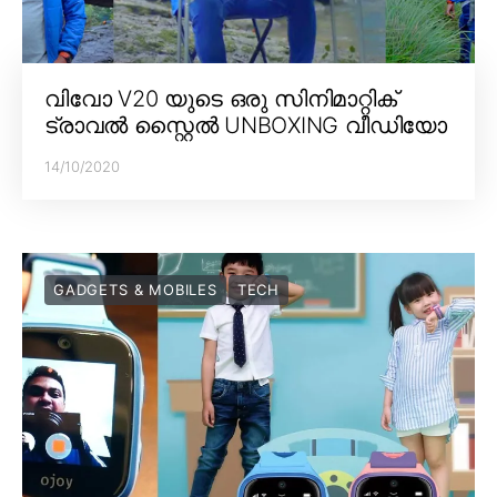
വിവോ V20 യുടെ ഒരു സിനിമാറ്റിക്
ട്രാവൽ സ്റ്റൈൽ UNBOXING വീഡിയോ
14/10/2020
GADGETS & MOBILES
TECH