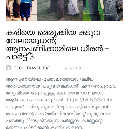
കരിയെ മെരുക്കിയ കടുവ
വേലായുധൻ;
ആനപ്പണിക്കാരിലെ ധീരൻ –
പാർട്ട് 3
TECH TRAVEL EAT
16/10/2019
ആനപ്പണിയിലെ എക്കാലത്തെയും വലിയ
അതികായനായ ‘കടുവ വേലാധൻ’ എന്ന അപൂർവ്വ
മനുഷ്യനെക്കുറിച്ചുള്ള കഥ. അവസാന ഭാഗം.
ആദ്യഭാഗം വായിക്കുവാൻ : https://bit.ly/33rRcbo.
എഴുത്ത് – വിനു പൂക്കാട്ടിയൂർ. തെച്ചിക്കോട്ടുകാവ്
രാമചന്ദ്രന്റെ അപ്രതീക്ഷിത ഇടിയേറ്റ് പുതുനഗരം
പാടത്തു വീണ്ടുകിടക്കുന്ന കർണ്ണൻ. കർണ്ണന്റെ
നെഞ്ചുപിളർക്കാൻ കുതിച്ചുവരുന്ന…