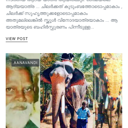
ആദ്യയാത്ര … ചിലർക്കത് കുടുംബത്തോടൊപ്പമാകാം ,
ചിലർക്ക് സുഹൃത്തുക്കളോടൊപ്പമാകാം
അതുമല്ലെങ്കിൽ സ്ക്കൂൾ വിനോദയാത്രയാകാം … ആ
യാത്രയുടെ ബഹിർസ്ഫുരണം പിന്നീടുള്ള…
VIEW POST
AANAVANDI