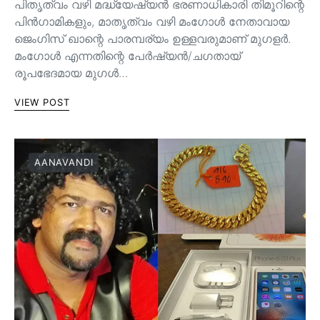
പിതൃത്വം വഴി മദ്ധ്യേഷ്യൻ ഭരണാധികാരി തിമൂറിന്റെ
പിൻ‌ഗാമികളും, മാതൃത്വം വഴി മംഗോൾ നേതാവായ
ജെംഗിസ് ഖാന്റെ പാരമ്പര്യം ഉള്ളവരുമാണ്‌ മുഗളർ.
മംഗോൾ എന്നതിന്റെ പേർഷ്യൻ/ചഗതായ്
രൂപഭേദമായ മുഗൾ…
VIEW POST
AANAVANDI