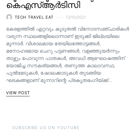
കെഎസ്ആർടിസി
TECH TRAVEL EAT
13/10/2021
കേരളത്തിൽ ഏറ്റവും കൂടുതൽ വിനോദസഞ്ചാരികൾ
വരുന്ന സ്ഥലങ്ങളിലൊന്നാണ് ഇടുക്കി ജില്ലയിലെ
മൂന്നാർ. വിശാലമായ തേയിലത്തോട്ടങ്ങള്‍,
മനോഹരമായ ചെറു പട്ടണങ്ങള്‍, വളഞ്ഞുയര്‍ന്നും
താഴ്ന്നും പോവുന്ന പാതകള്‍, അവധി ആഘോഷത്തിന്
യോജിച്ച സൗകര്യങ്ങള്‍, തണുത്ത കാലാവസ്ഥ,
പുൽമേടുകൾ, ഷോലക്കാടുകൾ തുടങ്ങിയ
ഘടകങ്ങളാണ് മൂന്നാറിന്റെ പ്രകൃതഭംഗിയ്ക്ക്…
VIEW POST
SUBSCRIBE US ON YOUTUBE