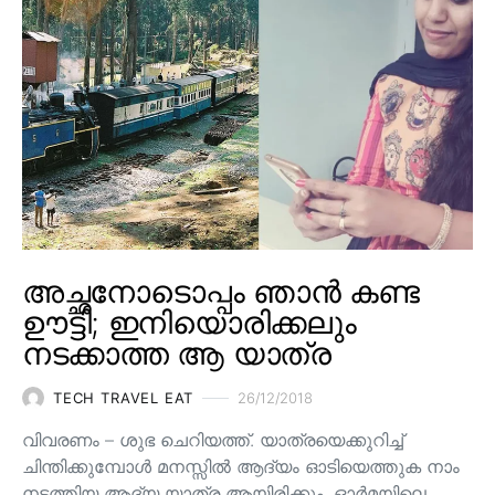
അച്ഛനോടൊപ്പം ഞാൻ കണ്ട
ഊട്ടി; ഇനിയൊരിക്കലും
നടക്കാത്ത ആ യാത്ര
TECH TRAVEL EAT
26/12/2018
വിവരണം – ശുഭ ചെറിയത്ത്. യാത്രയെക്കുറിച്ച്
ചിന്തിക്കുമ്പോൾ മനസ്സിൽ ആദ്യം ഓടിയെത്തുക നാം
നടത്തിയ ആദ്യ യാത്ര ആയിരിക്കും. ഓർമയിലെ