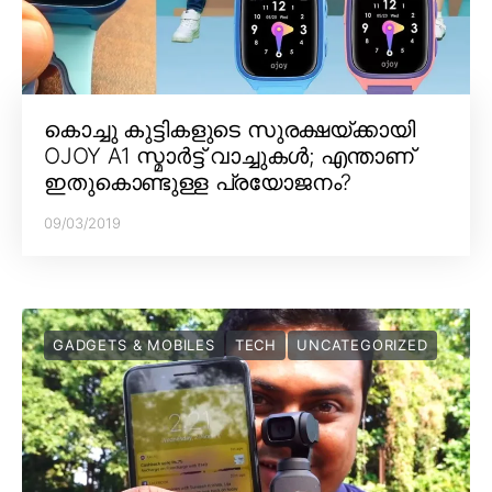
കൊച്ചു കുട്ടികളുടെ സുരക്ഷയ്ക്കായി
OJOY A1 സ്മാർട്ട് വാച്ചുകൾ; എന്താണ്
ഇതുകൊണ്ടുള്ള പ്രയോജനം?
09/03/2019
GADGETS & MOBILES
TECH
UNCATEGORIZED