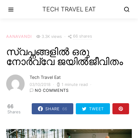
TECH TRAVEL EAT
66 shares
AANAVANDI
3.3K views
സ്വപ്നങ്ങളില്‍ ഒരു
നോര്‍വ്വേ ജയില്‍ജീവിതം
Tech Travel Eat
03/10/2018
1 minute read
NO COMMENTS
66
SHARE
66
TWEET
Shares