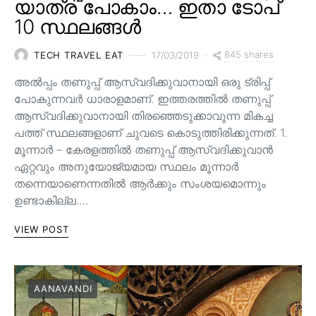
യാത്ര പോകാം… ഇതാ ടോപ്
10 സ്ഥലങ്ങൾ
845 shares
TECH TRAVEL EAT
17/03/2019
അൽപ്പം തണുപ്പ് ആസ്വദിക്കുവാനായി ഒരു ട്രിപ്പ്
പോകുന്നവർ ധാരാളമാണ്. ഇത്തരത്തിൽ തണുപ്പ്
ആസ്വദിക്കുവാനായി തിരഞ്ഞെടുക്കാവുന്ന മികച്ച
പത്ത് സ്ഥലങ്ങളാണ് ചുവടെ കൊടുത്തിരിക്കുന്നത്. 1.
മൂന്നാർ – കേരളത്തിൽ തണുപ്പ് ആസ്വദിക്കുവാൻ
ഏറ്റവും അനുയോജ്യമായ സ്ഥലം മൂന്നാർ
തന്നെയാണെന്നതിൽ ആർക്കും സംശയമൊന്നും
ഉണ്ടാകില്ല.…
VIEW POST
AANAVANDI