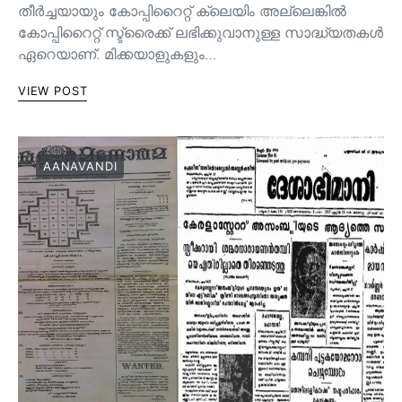
തീർച്ചയായും കോപ്പിറൈറ്റ് ക്ലെയിം അല്ലെങ്കിൽ
കോപ്പിറൈറ്റ് സ്ട്രൈക്ക് ലഭിക്കുവാനുള്ള സാദ്ധ്യതകൾ
ഏറെയാണ്. മിക്കയാളുകളും…
VIEW POST
AANAVANDI