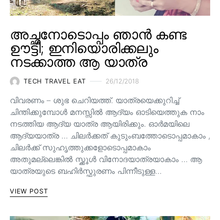
അച്ഛനോടൊപ്പം ഞാൻ കണ്ട
ഊട്ടി; ഇനിയൊരിക്കലും
നടക്കാത്ത ആ യാത്ര
TECH TRAVEL EAT
26/12/2018
വിവരണം – ശുഭ ചെറിയത്ത്. യാത്രയെക്കുറിച്ച്
ചിന്തിക്കുമ്പോൾ മനസ്സിൽ ആദ്യം ഓടിയെത്തുക നാം
നടത്തിയ ആദ്യ യാത്ര ആയിരിക്കും. ഓർമയിലെ
ആദ്യയാത്ര … ചിലർക്കത് കുടുംബത്തോടൊപ്പമാകാം ,
ചിലർക്ക് സുഹൃത്തുക്കളോടൊപ്പമാകാം
അതുമല്ലെങ്കിൽ സ്ക്കൂൾ വിനോദയാത്രയാകാം … ആ
യാത്രയുടെ ബഹിർസ്ഫുരണം പിന്നീടുള്ള…
VIEW POST