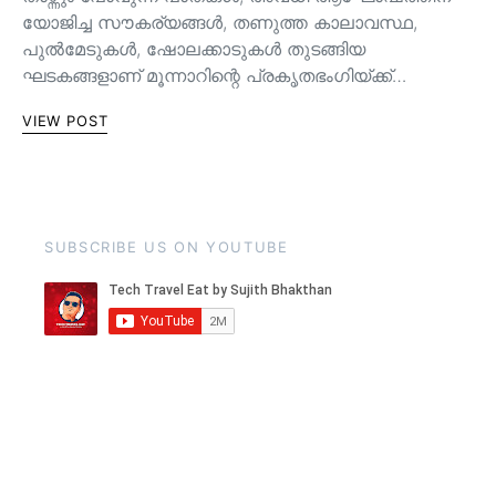
യോജിച്ച സൗകര്യങ്ങള്‍, തണുത്ത കാലാവസ്ഥ,
പുൽമേടുകൾ, ഷോലക്കാടുകൾ തുടങ്ങിയ
ഘടകങ്ങളാണ് മൂന്നാറിന്റെ പ്രകൃതഭംഗിയ്ക്ക്…
VIEW POST
SUBSCRIBE US ON YOUTUBE