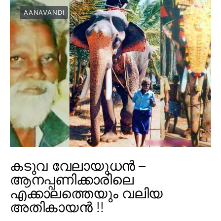
AANAVANDI
കടുവ വേലായുധൻ –
ആനപ്പണിക്കാരിലെ
എക്കാലത്തെയും വലിയ
അതികായൻ !!