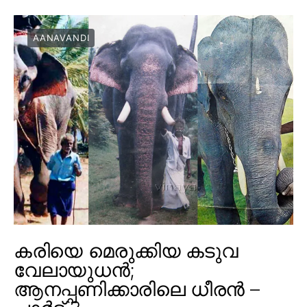
AANAVANDI
കരിയെ മെരുക്കിയ കടുവ
വേലായുധൻ;
ആനപ്പണിക്കാരിലെ ധീരൻ –