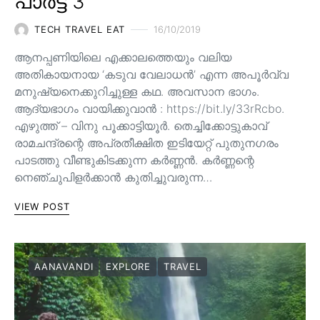
പാർട്ട് 3
TECH TRAVEL EAT
16/10/2019
ആനപ്പണിയിലെ എക്കാലത്തെയും വലിയ
അതികായനായ ‘കടുവ വേലാധൻ’ എന്ന അപൂർവ്വ
മനുഷ്യനെക്കുറിച്ചുള്ള കഥ. അവസാന ഭാഗം.
ആദ്യഭാഗം വായിക്കുവാൻ : https://bit.ly/33rRcbo.
എഴുത്ത് – വിനു പൂക്കാട്ടിയൂർ. തെച്ചിക്കോട്ടുകാവ്
രാമചന്ദ്രന്റെ അപ്രതീക്ഷിത ഇടിയേറ്റ് പുതുനഗരം
പാടത്തു വീണ്ടുകിടക്കുന്ന കർണ്ണൻ. കർണ്ണന്റെ
നെഞ്ചുപിളർക്കാൻ കുതിച്ചുവരുന്ന…
VIEW POST
AANAVANDI
EXPLORE
TRAVEL