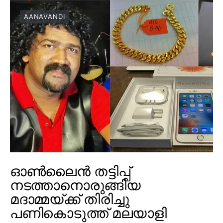
AANAVANDI
ഓൺലൈൻ തട്ടിപ്പ്
നടത്താനൊരുങ്ങിയ
മദാമ്മയ്ക്ക് തിരിച്ചു
പണികൊടുത്ത് മലയാളി