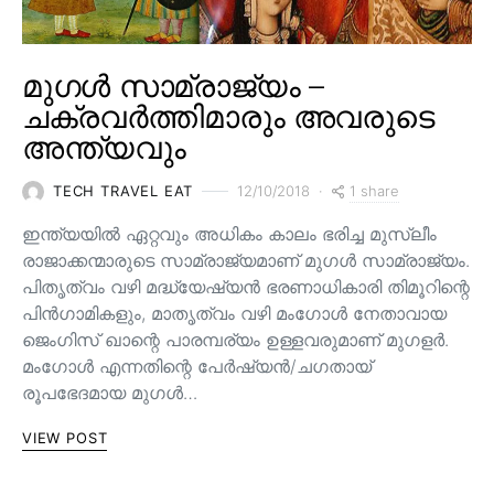
മുഗൾ സാമ്രാജ്യം –
ചക്രവർത്തിമാരും അവരുടെ
അന്ത്യവും
1 share
TECH TRAVEL EAT
12/10/2018
ഇന്ത്യയിൽ ഏറ്റവും അധികം കാലം ഭരിച്ച മുസ്ലീം
രാജാക്കന്മാരുടെ സാമ്രാജ്യമാണ് മുഗൾ സാമ്രാജ്യം.
പിതൃത്വം വഴി മദ്ധ്യേഷ്യൻ ഭരണാധികാരി തിമൂറിന്റെ
പിൻ‌ഗാമികളും, മാതൃത്വം വഴി മംഗോൾ നേതാവായ
ജെംഗിസ് ഖാന്റെ പാരമ്പര്യം ഉള്ളവരുമാണ്‌ മുഗളർ.
മംഗോൾ എന്നതിന്റെ പേർഷ്യൻ/ചഗതായ്
രൂപഭേദമായ മുഗൾ…
VIEW POST