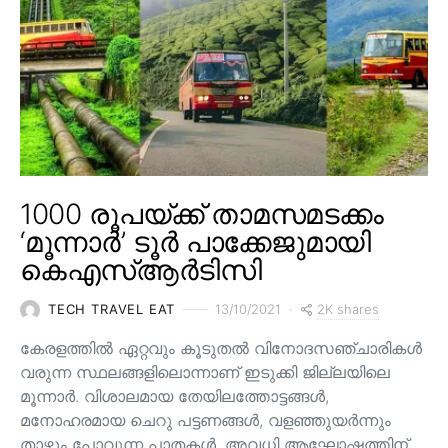
1000 രൂപയ്ക്ക് താമസമടക്കം
‘മൂന്നാർ’ ടൂർ പാക്കേജുമായി
കെഎസ്ആർടിസി
2K shares
TECH TRAVEL EAT
13/10/2021
കേരളത്തിൽ ഏറ്റവും കൂടുതൽ വിനോദസഞ്ചാരികൾ
വരുന്ന സ്ഥലങ്ങളിലൊന്നാണ് ഇടുക്കി ജില്ലയിലെ
മൂന്നാർ. വിശാലമായ തേയിലത്തോട്ടങ്ങള്‍,
മനോഹരമായ ചെറു പട്ടണങ്ങള്‍, വളഞ്ഞുയര്‍ന്നും
താഴ്ന്നും പോവുന്ന പാതകള്‍, അവധി ആഘോഷത്തിന്