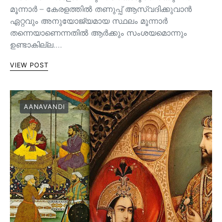
മൂന്നാർ – കേരളത്തിൽ തണുപ്പ് ആസ്വദിക്കുവാൻ
ഏറ്റവും അനുയോജ്യമായ സ്ഥലം മൂന്നാർ
തന്നെയാണെന്നതിൽ ആർക്കും സംശയമൊന്നും
ഉണ്ടാകില്ല.…
VIEW POST
AANAVANDI