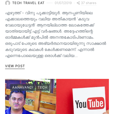
37 shares
TECH TRAVEL EAT
01/07/2019
എഴുത്ത് – വിനു പൂക്കാട്ടിയൂർ. ആനപ്പണിയിലെ
എക്കാലത്തെയും വലിയ അതികായൻ ‘കടുവ
വേലായുധേട്ടൻ’ ആനയില്ലാത്ത ലോകത്തേക്ക്
യാത്രയായിട്ട് എട്ട് വർഷങ്ങൾ. അദ്ദേഹത്തിന്റെ
ഓർമ്മകൾക്ക് മുൻപിൽ അനന്തകോടിപ്രണാമം.
ഒരുപാട് പേരുടെ അഭ്യർത്ഥനയായിരുന്നു സാക്ഷാൽ
കടുവയുടെ കഥകൾ കേൾക്കണമെന്ന്. എന്നാൽ
എന്നെപോലെയുള്ള ഒരാൾക്ക് വലിയ…
VIEW POST
AANAVANDI
TECH