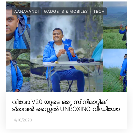
AANAVANDI
GADGETS & MOBILES
TECH
വിവോ V20 യുടെ ഒരു സിനിമാറ്റിക്
ട്രാവൽ സ്റ്റൈൽ UNBOXING വീഡിയോ
14/10/2020