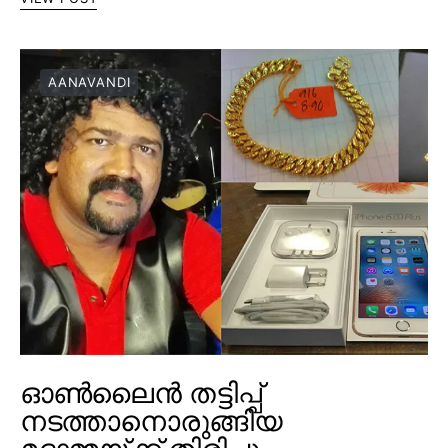
AANAVANDI
ഓൺലൈൻ തട്ടിപ്പ്
നടത്താനൊരുങ്ങിയ