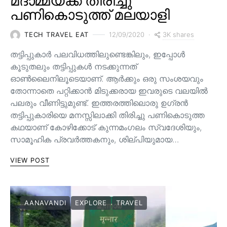
മദാമ്മയ്ക്ക് തിരിച്ചു
പണികൊടുത്ത് മലയാളി
3K shares
TECH TRAVEL EAT
12/09/2020
തട്ടിപ്പുകാർ പലവിധത്തിലുണ്ടെങ്കിലും, ഇപ്പോൾ
കൂടുതലും തട്ടിപ്പുകൾ നടക്കുന്നത്
ഓൺലൈനിലൂടെയാണ്. ആർക്കും ഒരു സംശയവും
തോന്നാതെ പറ്റിക്കാൻ മിടുക്കരായ ഇവരുടെ വലയിൽ
പലരും വീണിട്ടുമുണ്ട്. ഇത്തരത്തിലൊരു ഉഗ്രൻ
തട്ടിപ്പുകാരിയെ മനസ്സിലാക്കി തിരിച്ചു പണികൊടുത്ത
കഥയാണ് കോഴിക്കോട് കുന്നമംഗലം സ്വദേശിയും,
സാമൂഹിക പ്രവർത്തകനും, ശില്പിയുമായ…
VIEW POST
AANAVANDI
EXPLORE
TRAVEL