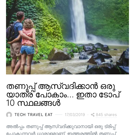
തണുപ്പ് ആസ്വദിക്കാൻ ഒരു
യാത്ര പോകാം… ഇതാ ടോപ്
10 സ്ഥലങ്ങൾ
845 shares
TECH TRAVEL EAT
17/03/2019
അൽപ്പം തണുപ്പ് ആസ്വദിക്കുവാനായി ഒരു ട്രിപ്പ്
പോകുന്നവർ ധാരാളമാണ്. ഇത്തരത്തിൽ തണുപ്പ്