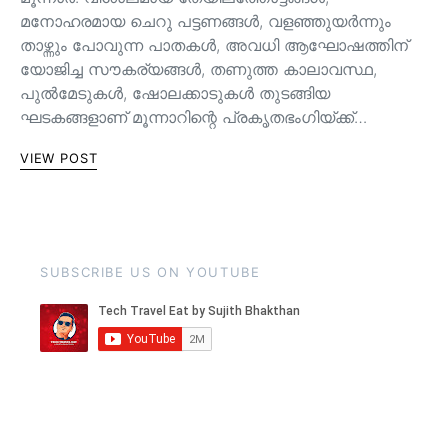
മനോഹരമായ ചെറു പട്ടണങ്ങള്‍, വളഞ്ഞുയര്‍ന്നും
താഴ്ന്നും പോവുന്ന പാതകള്‍, അവധി ആഘോഷത്തിന്
യോജിച്ച സൗകര്യങ്ങള്‍, തണുത്ത കാലാവസ്ഥ,
പുൽമേടുകൾ, ഷോലക്കാടുകൾ തുടങ്ങിയ
ഘടകങ്ങളാണ് മൂന്നാറിന്റെ പ്രകൃതഭംഗിയ്ക്ക്…
VIEW POST
SUBSCRIBE US ON YOUTUBE