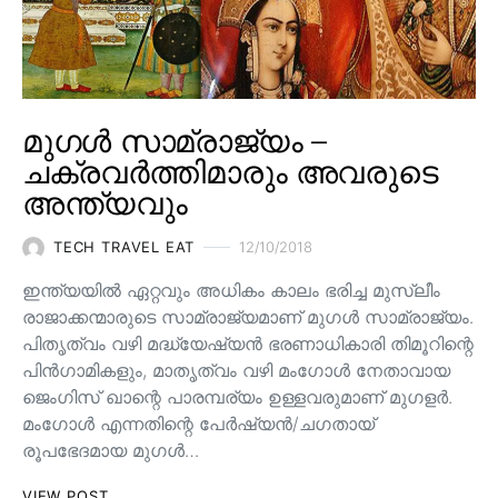
മുഗൾ സാമ്രാജ്യം –
ചക്രവർത്തിമാരും അവരുടെ
അന്ത്യവും
TECH TRAVEL EAT
12/10/2018
ഇന്ത്യയിൽ ഏറ്റവും അധികം കാലം ഭരിച്ച മുസ്ലീം
രാജാക്കന്മാരുടെ സാമ്രാജ്യമാണ് മുഗൾ സാമ്രാജ്യം.
പിതൃത്വം വഴി മദ്ധ്യേഷ്യൻ ഭരണാധികാരി തിമൂറിന്റെ
പിൻ‌ഗാമികളും, മാതൃത്വം വഴി മംഗോൾ നേതാവായ
ജെംഗിസ് ഖാന്റെ പാരമ്പര്യം ഉള്ളവരുമാണ്‌ മുഗളർ.
മംഗോൾ എന്നതിന്റെ പേർഷ്യൻ/ചഗതായ്
രൂപഭേദമായ മുഗൾ…
VIEW POST