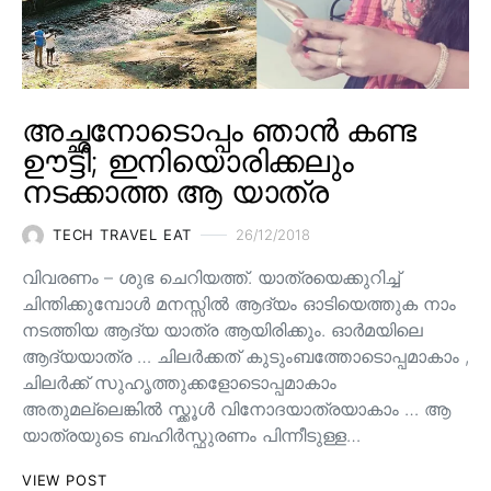
അച്ഛനോടൊപ്പം ഞാൻ കണ്ട
ഊട്ടി; ഇനിയൊരിക്കലും
നടക്കാത്ത ആ യാത്ര
TECH TRAVEL EAT
26/12/2018
വിവരണം – ശുഭ ചെറിയത്ത്. യാത്രയെക്കുറിച്ച്
ചിന്തിക്കുമ്പോൾ മനസ്സിൽ ആദ്യം ഓടിയെത്തുക നാം
നടത്തിയ ആദ്യ യാത്ര ആയിരിക്കും. ഓർമയിലെ
ആദ്യയാത്ര … ചിലർക്കത് കുടുംബത്തോടൊപ്പമാകാം ,
ചിലർക്ക് സുഹൃത്തുക്കളോടൊപ്പമാകാം
അതുമല്ലെങ്കിൽ സ്ക്കൂൾ വിനോദയാത്രയാകാം … ആ
യാത്രയുടെ ബഹിർസ്ഫുരണം പിന്നീടുള്ള…
VIEW POST