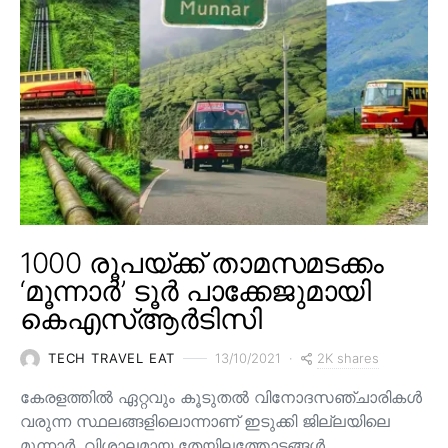
1000 രൂപയ്ക്ക് താമസമടക്കം
‘മൂന്നാർ’ ടൂർ പാക്കേജുമായി
കെഎസ്ആർടിസി
2K shares
TECH TRAVEL EAT
13/10/2021
കേരളത്തിൽ ഏറ്റവും കൂടുതൽ വിനോദസഞ്ചാരികൾ
വരുന്ന സ്ഥലങ്ങളിലൊന്നാണ് ഇടുക്കി ജില്ലയിലെ
മൂന്നാർ. വിശാലമായ തേയിലത്തോട്ടങ്ങള്‍,