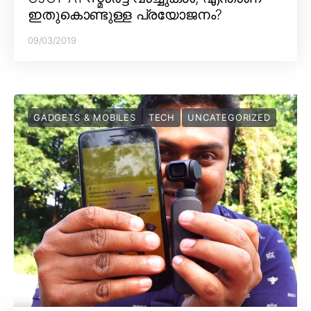
ഇതുകൊണ്ടുള്ള പ്രയോജനം?
09/03/2019
GADGETS & MOBILES
TECH
UNCATEGORIZED