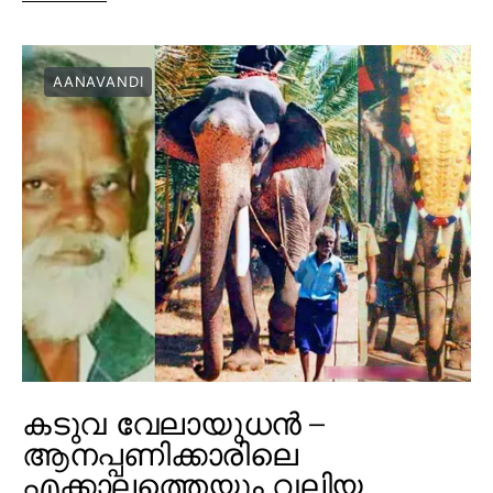
AANAVANDI
കടുവ വേലായുധൻ –
ആനപ്പണിക്കാരിലെ
എക്കാലത്തെയും വലിയ