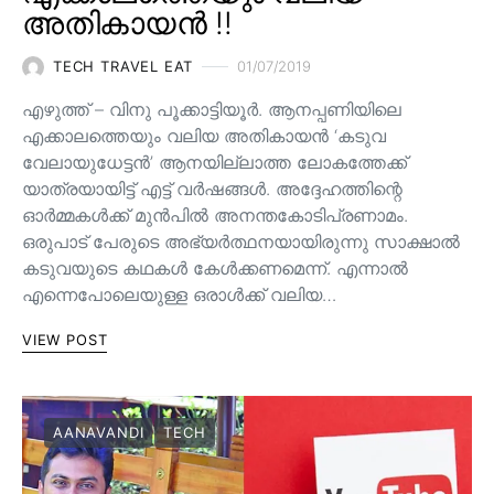
അതികായൻ !!
TECH TRAVEL EAT
01/07/2019
എഴുത്ത് – വിനു പൂക്കാട്ടിയൂർ. ആനപ്പണിയിലെ
എക്കാലത്തെയും വലിയ അതികായൻ ‘കടുവ
വേലായുധേട്ടൻ’ ആനയില്ലാത്ത ലോകത്തേക്ക്
യാത്രയായിട്ട് എട്ട് വർഷങ്ങൾ. അദ്ദേഹത്തിന്റെ
ഓർമ്മകൾക്ക് മുൻപിൽ അനന്തകോടിപ്രണാമം.
ഒരുപാട് പേരുടെ അഭ്യർത്ഥനയായിരുന്നു സാക്ഷാൽ
കടുവയുടെ കഥകൾ കേൾക്കണമെന്ന്. എന്നാൽ
എന്നെപോലെയുള്ള ഒരാൾക്ക് വലിയ…
VIEW POST
AANAVANDI
TECH