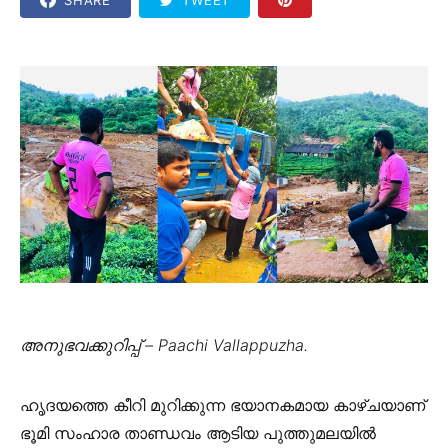
അനുഭവക്കുറിപ്പ് – Paachi Vallappuzha.
ഹൃദയത്തെ കീറി മുറിക്കുന്ന ഭയാനകമായ കാഴ്ചയാണ്
ഭൂമി സംഹാര താണ്ഡവം ആടിയ പുത്തുമലയിൽ