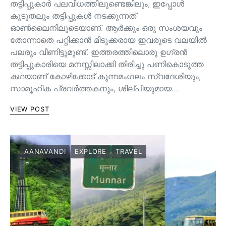
തട്ടിപ്പുകാർ പലവിധത്തിലുണ്ടെങ്കിലും, ഇപ്പോൾ
കൂടുതലും തട്ടിപ്പുകൾ നടക്കുന്നത്
ഓൺലൈനിലൂടെയാണ്. ആർക്കും ഒരു സംശയവും
തോന്നാതെ പറ്റിക്കാൻ മിടുക്കരായ ഇവരുടെ വലയിൽ
പലരും വീണിട്ടുമുണ്ട്. ഇത്തരത്തിലൊരു ഉഗ്രൻ
തട്ടിപ്പുകാരിയെ മനസ്സിലാക്കി തിരിച്ചു പണികൊടുത്ത
കഥയാണ് കോഴിക്കോട് കുന്നമംഗലം സ്വദേശിയും,
സാമൂഹിക പ്രവർത്തകനും, ശില്പിയുമായ…
VIEW POST
AANAVANDI
EXPLORE
TRAVEL