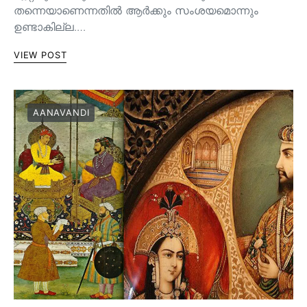
തന്നെയാണെന്നതിൽ ആർക്കും സംശയമൊന്നും
ഉണ്ടാകില്ല.…
VIEW POST
AANAVANDI