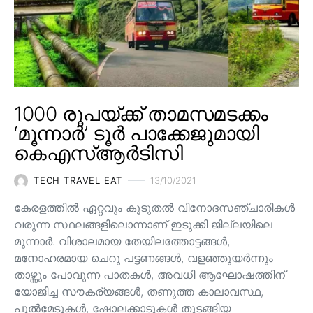
1000 രൂപയ്ക്ക് താമസമടക്കം
‘മൂന്നാർ’ ടൂർ പാക്കേജുമായി
കെഎസ്ആർടിസി
TECH TRAVEL EAT
13/10/2021
കേരളത്തിൽ ഏറ്റവും കൂടുതൽ വിനോദസഞ്ചാരികൾ
വരുന്ന സ്ഥലങ്ങളിലൊന്നാണ് ഇടുക്കി ജില്ലയിലെ
മൂന്നാർ. വിശാലമായ തേയിലത്തോട്ടങ്ങള്‍,
മനോഹരമായ ചെറു പട്ടണങ്ങള്‍, വളഞ്ഞുയര്‍ന്നും
താഴ്ന്നും പോവുന്ന പാതകള്‍, അവധി ആഘോഷത്തിന്
യോജിച്ച സൗകര്യങ്ങള്‍, തണുത്ത കാലാവസ്ഥ,
പുൽമേടുകൾ, ഷോലക്കാടുകൾ തുടങ്ങിയ