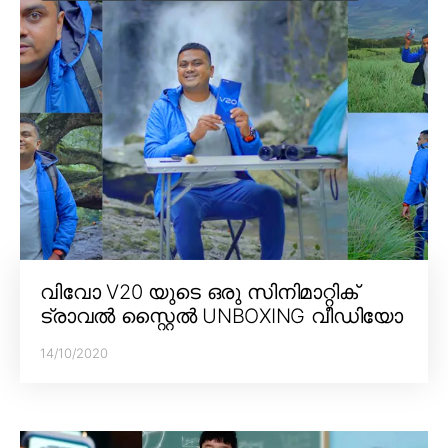
വിവോ V20 യുടെ ഒരു സിനിമാറ്റിക്
ട്രാവൽ സ്റ്റൈൽ UNBOXING വീഡിയോ
14/10/2020