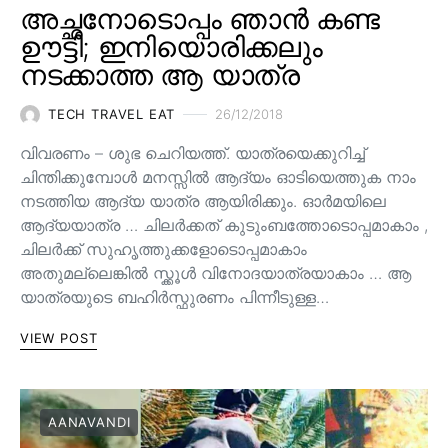
അച്ഛനോടൊപ്പം ഞാൻ കണ്ട
ഊട്ടി; ഇനിയൊരിക്കലും
നടക്കാത്ത ആ യാത്ര
TECH TRAVEL EAT
26/12/2018
വിവരണം – ശുഭ ചെറിയത്ത്. യാത്രയെക്കുറിച്ച്
ചിന്തിക്കുമ്പോൾ മനസ്സിൽ ആദ്യം ഓടിയെത്തുക നാം
നടത്തിയ ആദ്യ യാത്ര ആയിരിക്കും. ഓർമയിലെ
ആദ്യയാത്ര … ചിലർക്കത് കുടുംബത്തോടൊപ്പമാകാം ,
ചിലർക്ക് സുഹൃത്തുക്കളോടൊപ്പമാകാം
അതുമല്ലെങ്കിൽ സ്ക്കൂൾ വിനോദയാത്രയാകാം … ആ
യാത്രയുടെ ബഹിർസ്ഫുരണം പിന്നീടുള്ള…
VIEW POST
AANAVANDI