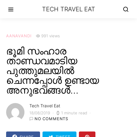
TECH TRAVEL EAT
AANAVANDI
991 views
ഭൂമി സംഹാര
താണ്ഡവമാടിയ
പുത്തുമലയിൽ
ചെന്നപ്പോൾ ഉണ്ടായ
അനുഭവങ്ങൾ…
Tech Travel Eat
18/08/2019
1 minute read
NO COMMENTS
SHARE
TWEET