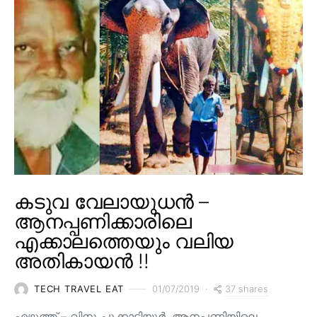
കടുവ വേലായുധൻ –
ആനപ്പണിക്കാരിലെ
എക്കാലത്തെയും വലിയ
അതികായൻ !!
37 shares
TECH TRAVEL EAT
01/07/2019
എഴുത്ത് – വിനു പൂക്കാട്ടിയൂർ. ആനപ്പണിയിലെ