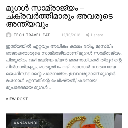
മുഗൾ സാമ്രാജ്യം –
ചക്രവർത്തിമാരും അവരുടെ
അന്ത്യവും
1 share
TECH TRAVEL EAT
12/10/2018
ഇന്ത്യയിൽ ഏറ്റവും അധികം കാലം ഭരിച്ച മുസ്ലീം
രാജാക്കന്മാരുടെ സാമ്രാജ്യമാണ് മുഗൾ സാമ്രാജ്യം.
പിതൃത്വം വഴി മദ്ധ്യേഷ്യൻ ഭരണാധികാരി തിമൂറിന്റെ
പിൻ‌ഗാമികളും, മാതൃത്വം വഴി മംഗോൾ നേതാവായ
ജെംഗിസ് ഖാന്റെ പാരമ്പര്യം ഉള്ളവരുമാണ്‌ മുഗളർ.
മംഗോൾ എന്നതിന്റെ പേർഷ്യൻ/ചഗതായ്
രൂപഭേദമായ മുഗൾ…
VIEW POST
AANAVANDI