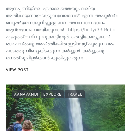
ആനപ്പണിയിലെ എക്കാലത്തെയും വലിയ
അതികായനായ ‘കടുവ വേലാധൻ’ എന്ന അപൂർവ്വ
മനുഷ്യനെക്കുറിച്ചുള്ള കഥ. അവസാന ഭാഗം.
ആദ്യഭാഗം വായിക്കുവാൻ : https://bit.ly/33rRcbo.
എഴുത്ത് – വിനു പൂക്കാട്ടിയൂർ. തെച്ചിക്കോട്ടുകാവ്
രാമചന്ദ്രന്റെ അപ്രതീക്ഷിത ഇടിയേറ്റ് പുതുനഗരം
പാടത്തു വീണ്ടുകിടക്കുന്ന കർണ്ണൻ. കർണ്ണന്റെ
നെഞ്ചുപിളർക്കാൻ കുതിച്ചുവരുന്ന…
VIEW POST
AANAVANDI
EXPLORE
TRAVEL