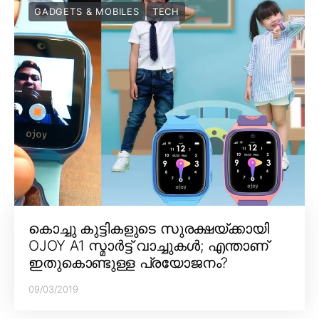
GADGETS & MOBILES
TECH
കൊച്ചു കുട്ടികളുടെ സുരക്ഷയ്ക്കായി
OJOY A1 സ്മാർട്ട് വാച്ചുകൾ; എന്താണ്
ഇതുകൊണ്ടുള്ള പ്രയോജനം?
09/03/2019