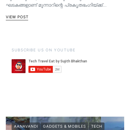
ഘടകങ്ങളാണ് മൂന്നാറിന്റെ പ്രകൃതഭംഗിയ്ക്ക്…
VIEW POST
SUBSCRIBE US ON YOUTUBE
AANAVANDI
GADGETS & MOBILES
TECH