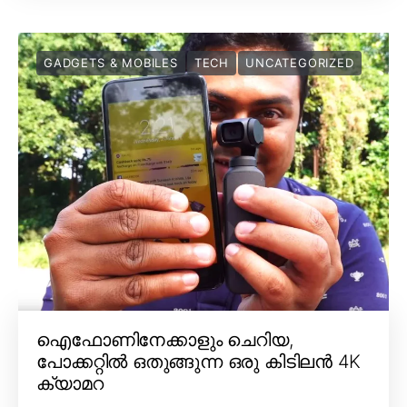
GADGETS & MOBILES
TECH
UNCATEGORIZED
ഐഫോണിനേക്കാളും ചെറിയ,
പോക്കറ്റിൽ ഒതുങ്ങുന്ന ഒരു കിടിലൻ 4K
ക്യാമറ