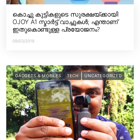
കൊച്ചു കുട്ടികളുടെ സുരക്ഷയ്ക്കായി
OJOY A1 സ്മാർട്ട് വാച്ചുകൾ; എന്താണ്
ഇതുകൊണ്ടുള്ള പ്രയോജനം?
09/03/2019
GADGETS & MOBILES
TECH
UNCATEGORIZED