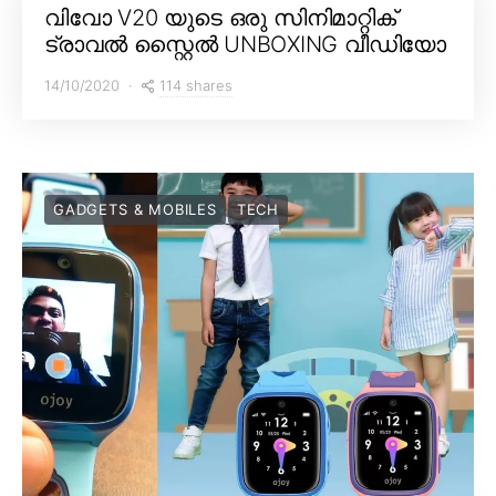
വിവോ V20 യുടെ ഒരു സിനിമാറ്റിക്
ട്രാവൽ സ്റ്റൈൽ UNBOXING വീഡിയോ
114 shares
14/10/2020
GADGETS & MOBILES
TECH