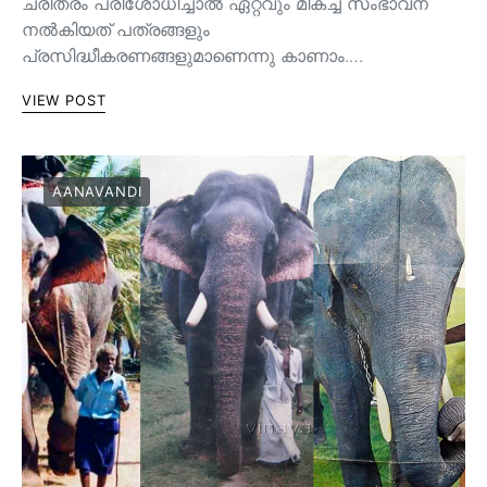
ചരിത്രം പരിശോധിച്ചാല്‍ ഏറ്റവും മികച്ച സംഭാവന
നല്‍കിയത് പത്രങ്ങളും
പ്രസിദ്ധീകരണങ്ങളുമാണെന്നു കാണാം.…
VIEW POST
AANAVANDI