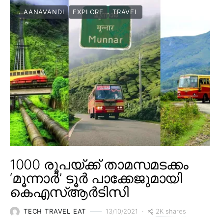
AANAVANDI
EXPLORE
TRAVEL
1000 രൂപയ്ക്ക് താമസമടക്കം
‘മൂന്നാർ’ ടൂർ പാക്കേജുമായി
കെഎസ്ആർടിസി
2K shares
TECH TRAVEL EAT
13/10/2021