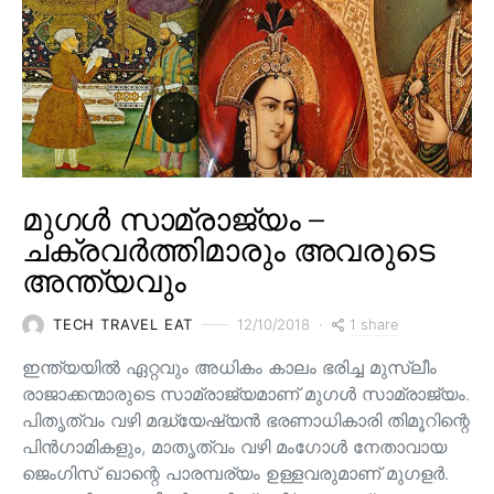
മുഗൾ സാമ്രാജ്യം –
ചക്രവർത്തിമാരും അവരുടെ
അന്ത്യവും
1 share
TECH TRAVEL EAT
12/10/2018
ഇന്ത്യയിൽ ഏറ്റവും അധികം കാലം ഭരിച്ച മുസ്ലീം
രാജാക്കന്മാരുടെ സാമ്രാജ്യമാണ് മുഗൾ സാമ്രാജ്യം.
പിതൃത്വം വഴി മദ്ധ്യേഷ്യൻ ഭരണാധികാരി തിമൂറിന്റെ
പിൻ‌ഗാമികളും, മാതൃത്വം വഴി മംഗോൾ നേതാവായ
ജെംഗിസ് ഖാന്റെ പാരമ്പര്യം ഉള്ളവരുമാണ്‌ മുഗളർ.