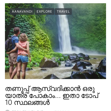
AANAVANDI
EXPLORE
TRAVEL
തണുപ്പ് ആസ്വദിക്കാൻ ഒരു
യാത്ര പോകാം… ഇതാ ടോപ്
10 സ്ഥലങ്ങൾ