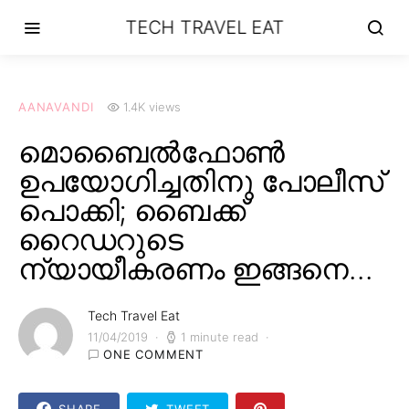
TECH TRAVEL EAT
AANAVANDI
1.4K views
മൊബൈൽഫോൺ
ഉപയോഗിച്ചതിനു പോലീസ്
പൊക്കി; ബൈക്ക്
റൈഡറുടെ
ന്യായീകരണം ഇങ്ങനെ…
Tech Travel Eat
11/04/2019
1 minute read
ONE COMMENT
SHARE
TWEET