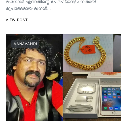
മംഗോൾ എന്നതിന്റെ പേർഷ്യൻ/ചഗതായ്
രൂപഭേദമായ മുഗൾ…
VIEW POST
AANAVANDI