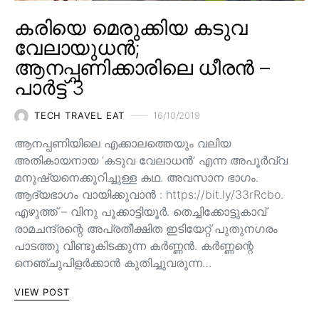
കരിയെ മെരുക്കിയ കടുവ
വേലായുധൻ;
ആനപ്പണിക്കാരിലെ ധീരൻ –
പാർട്ട് 3
TECH TRAVEL EAT
16/10/2019
ആനപ്പണിയിലെ എക്കാലത്തെയും വലിയ
അതികായനായ ‘കടുവ വേലാധൻ’ എന്ന അപൂർവ്വ
മനുഷ്യനെക്കുറിച്ചുള്ള കഥ. അവസാന ഭാഗം.
ആദ്യഭാഗം വായിക്കുവാൻ : https://bit.ly/33rRcbo.
എഴുത്ത് – വിനു പൂക്കാട്ടിയൂർ. തെച്ചിക്കോട്ടുകാവ്
രാമചന്ദ്രന്റെ അപ്രതീക്ഷിത ഇടിയേറ്റ് പുതുനഗരം
പാടത്തു വീണ്ടുകിടക്കുന്ന കർണ്ണൻ. കർണ്ണന്റെ
നെഞ്ചുപിളർക്കാൻ കുതിച്ചുവരുന്ന…
VIEW POST