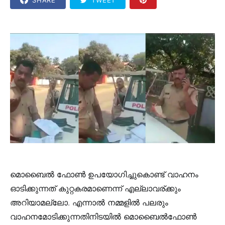
മൊബൈൽ ഫോൺ ഉപയോഗിച്ചുകൊണ്ട് വാഹനം
ഓടിക്കുന്നത് കുറ്റകരമാണെന്ന് എല്ലാവര്ക്കും
അറിയാമല്ലോ. എന്നാൽ നമ്മളിൽ പലരും
വാഹനമോടിക്കുന്നതിനിടയിൽ മൊബൈൽഫോൺ