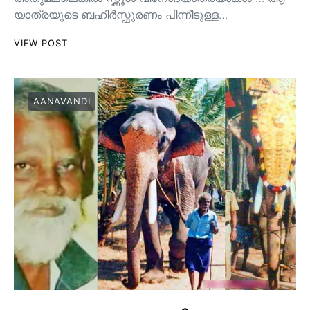
യാത്രയുടെ ബഹിർസ്ഫുരണം പിന്നീടുള്ള…
VIEW POST
AANAVANDI