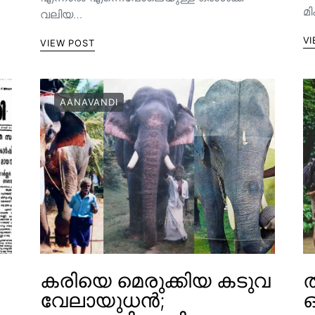
മ
വലിയ…
VI
VIEW POST
AANAVANDI
കരിയെ മെരുക്കിയ കടുവ
ത
വേലായുധൻ;