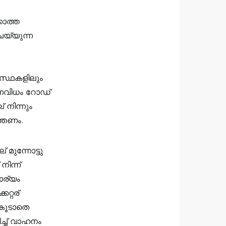
കാത്ത
െയ്യുന്ന
വസ്ഥകളിലും
ന്നവിധം റോഡ്
് നിന്നും
ത്തണം.
 മുന്നോട്ടു
നിന്ന്
ാര്യം
റ്റര്
. കൂടാതെ
ിച്ച് വാഹനം