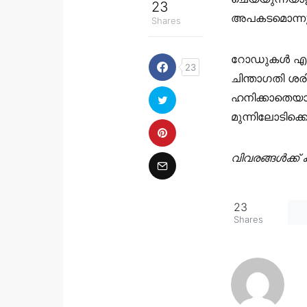
23
അപകടമൊന്നും 
Shares
റോഡുകൾ എല്ല
23
ചിന്താഗതി ശ
ഹനിക്കാതെയായി
മുന്നിലോടിക്
വിവരങ്ങൾക്ക് 
23
Shares