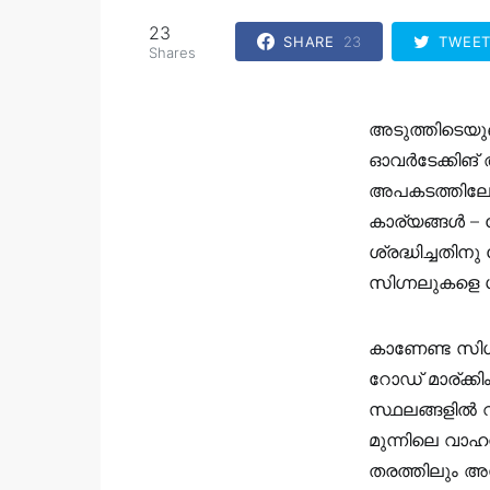
23
SHARE
23
TWEE
Shares
അടുത്തിടെയ
ഓവർടേക്കിങ് 
അപകടത്തിലേക്
കാര്യങ്ങൾ – റ
ശ്രദ്ധിച്ചതിന
സിഗ്നലുകളെ ശ്
കാണേണ്ട സിഗ്
റോഡ് മാര്ക്കി
സ്ഥലങ്ങളിൽ വ
മുന്നിലെ വാഹന
തരത്തിലും അസ