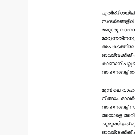
എതിര്ദിശയില്
സന്ദര്ഭങ്ങളി
മറ്റൊരു വാഹന
മാറുന്നതിനനുസ
അപകടത്തിലേക്
ഓവര്ടേക്കിങ്
കാണാന് പറ്റുമെ
വാഹനങ്ങള് തന്
മുമ്പിലെ വാഹന
നീങ്ങാം. ഓവർടേ
വാഹനങ്ങള് സമീ
അയാളെ അറിയിക
ചുരുങ്ങിയത് മൂ
ഓവര്ടേക്കിങ് 