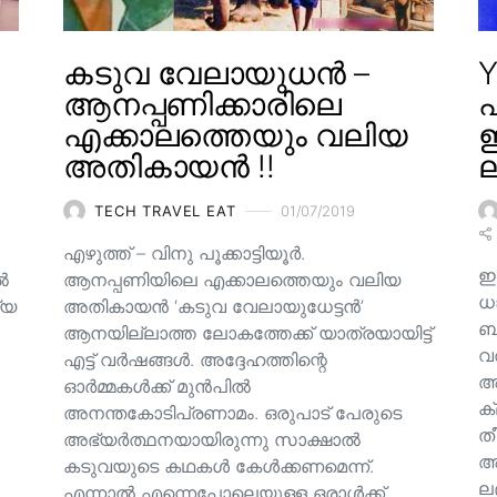
കടുവ വേലായുധൻ –
Y
ആനപ്പണിക്കാരിലെ
എക്കാലത്തെയും വലിയ
ഇ
അതികായൻ !!
ല
TECH TRAVEL EAT
01/07/2019
എഴുത്ത് – വിനു പൂക്കാട്ടിയൂർ.
ഇ
ിൽ
ആനപ്പണിയിലെ എക്കാലത്തെയും വലിയ
ധ
്യ
അതികായൻ ‘കടുവ വേലായുധേട്ടൻ’
ബാ
ആനയില്ലാത്ത ലോകത്തേക്ക് യാത്രയായിട്ട്
വ
എട്ട് വർഷങ്ങൾ. അദ്ദേഹത്തിന്റെ
അ
ഓർമ്മകൾക്ക് മുൻപിൽ
ക
അനന്തകോടിപ്രണാമം. ഒരുപാട് പേരുടെ
തീ
അഭ്യർത്ഥനയായിരുന്നു സാക്ഷാൽ
അല
കടുവയുടെ കഥകൾ കേൾക്കണമെന്ന്.
ല
എന്നാൽ എന്നെപോലെയുള്ള ഒരാൾക്ക്