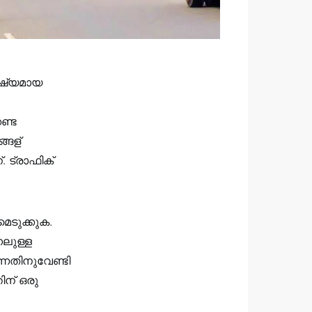
്ഷ്യമായ
ണ്ട
്ങള്
. ട്രാഫിക്
െടുക്കുക.
നലുള്ള
്നതിനുവേണ്ടി
ിന് ഒരു