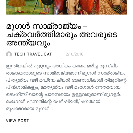
മുഗൾ സാമ്രാജ്യം –
ചക്രവർത്തിമാരും അവരുടെ
അന്ത്യവും
TECH TRAVEL EAT
12/10/2018
ഇന്ത്യയിൽ ഏറ്റവും അധികം കാലം ഭരിച്ച മുസ്ലീം
രാജാക്കന്മാരുടെ സാമ്രാജ്യമാണ് മുഗൾ സാമ്രാജ്യം.
പിതൃത്വം വഴി മദ്ധ്യേഷ്യൻ ഭരണാധികാരി തിമൂറിന്റെ
പിൻ‌ഗാമികളും, മാതൃത്വം വഴി മംഗോൾ നേതാവായ
ജെംഗിസ് ഖാന്റെ പാരമ്പര്യം ഉള്ളവരുമാണ്‌ മുഗളർ.
മംഗോൾ എന്നതിന്റെ പേർഷ്യൻ/ചഗതായ്
രൂപഭേദമായ മുഗൾ…
VIEW POST