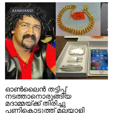
AANAVANDI
ഓൺലൈൻ തട്ടിപ്പ്
നടത്താനൊരുങ്ങിയ
മദാമ്മയ്ക്ക് തിരിച്ചു
പണികൊടുത്ത് മലയാളി