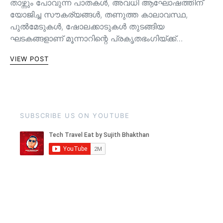
താഴ്ന്നും പോവുന്ന പാതകള്‍, അവധി ആഘോഷത്തിന്
യോജിച്ച സൗകര്യങ്ങള്‍, തണുത്ത കാലാവസ്ഥ,
പുൽമേടുകൾ, ഷോലക്കാടുകൾ തുടങ്ങിയ
ഘടകങ്ങളാണ് മൂന്നാറിന്റെ പ്രകൃതഭംഗിയ്ക്ക്…
VIEW POST
SUBSCRIBE US ON YOUTUBE