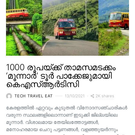
1000 രൂപയ്ക്ക് താമസമടക്കം
‘മൂന്നാർ’ ടൂർ പാക്കേജുമായി
കെഎസ്ആർടിസി
2K shares
TECH TRAVEL EAT
13/10/2021
കേരളത്തിൽ ഏറ്റവും കൂടുതൽ വിനോദസഞ്ചാരികൾ
വരുന്ന സ്ഥലങ്ങളിലൊന്നാണ് ഇടുക്കി ജില്ലയിലെ
മൂന്നാർ. വിശാലമായ തേയിലത്തോട്ടങ്ങള്‍,
മനോഹരമായ ചെറു പട്ടണങ്ങള്‍, വളഞ്ഞുയര്‍ന്നും