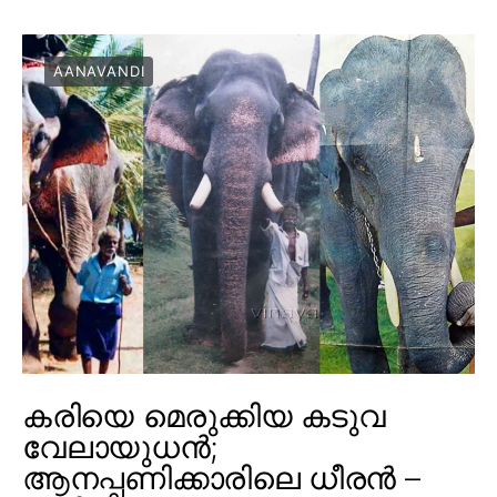
AANAVANDI
കരിയെ മെരുക്കിയ കടുവ
വേലായുധൻ;
ആനപ്പണിക്കാരിലെ ധീരൻ –