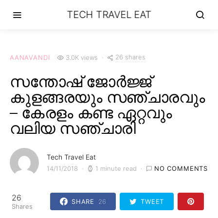
TECH TRAVEL EAT
26 shares
AANAVANDI
3.0K views
സന്തോഷ് ജോർജ്ജ്
കുളങ്ങരയും സഞ്ചാരവും
– കേരളം കണ്ട ഏറ്റവും
വലിയ സഞ്ചാരി
Tech Travel Eat
14/11/2018
1 minute read
NO COMMENTS
26
SHARE
26
TWEET
Shares