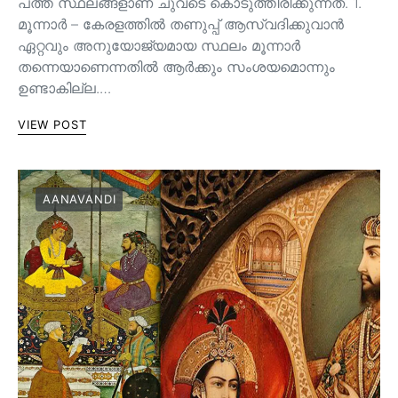
പത്ത് സ്ഥലങ്ങളാണ് ചുവടെ കൊടുത്തിരിക്കുന്നത്. 1.
മൂന്നാർ – കേരളത്തിൽ തണുപ്പ് ആസ്വദിക്കുവാൻ
ഏറ്റവും അനുയോജ്യമായ സ്ഥലം മൂന്നാർ
തന്നെയാണെന്നതിൽ ആർക്കും സംശയമൊന്നും
ഉണ്ടാകില്ല.…
VIEW POST
AANAVANDI