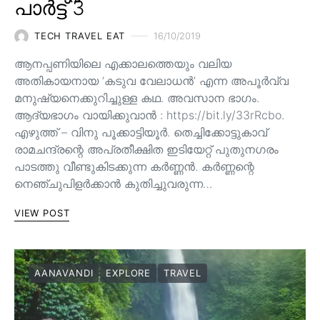
പാർട്ട് 3
TECH TRAVEL EAT
16/10/2019
ആനപ്പണിയിലെ എക്കാലത്തെയും വലിയ
അതികായനായ ‘കടുവ വേലാധൻ’ എന്ന അപൂർവ്വ
മനുഷ്യനെക്കുറിച്ചുള്ള കഥ. അവസാന ഭാഗം.
ആദ്യഭാഗം വായിക്കുവാൻ : https://bit.ly/33rRcbo.
എഴുത്ത് – വിനു പൂക്കാട്ടിയൂർ. തെച്ചിക്കോട്ടുകാവ്
രാമചന്ദ്രന്റെ അപ്രതീക്ഷിത ഇടിയേറ്റ് പുതുനഗരം
പാടത്തു വീണ്ടുകിടക്കുന്ന കർണ്ണൻ. കർണ്ണന്റെ
നെഞ്ചുപിളർക്കാൻ കുതിച്ചുവരുന്ന…
VIEW POST
AANAVANDI
EXPLORE
TRAVEL