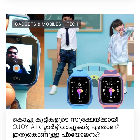
GADGETS & MOBILES
TECH
കൊച്ചു കുട്ടികളുടെ സുരക്ഷയ്ക്കായി
OJOY A1 സ്മാർട്ട് വാച്ചുകൾ; എന്താണ്
ഇതുകൊണ്ടുള്ള പ്രയോജനം?