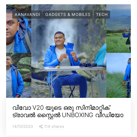
AANAVANDI
GADGETS & MOBILES
TECH
വിവോ V20 യുടെ ഒരു സിനിമാറ്റിക്
ട്രാവൽ സ്റ്റൈൽ UNBOXING വീഡിയോ
114 shares
14/10/2020