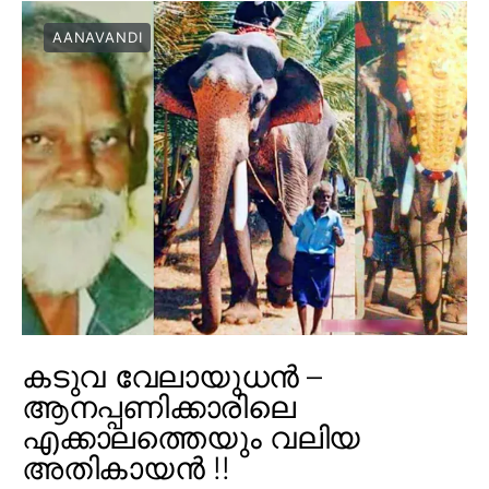
AANAVANDI
കടുവ വേലായുധൻ –
ആനപ്പണിക്കാരിലെ
എക്കാലത്തെയും വലിയ
അതികായൻ !!