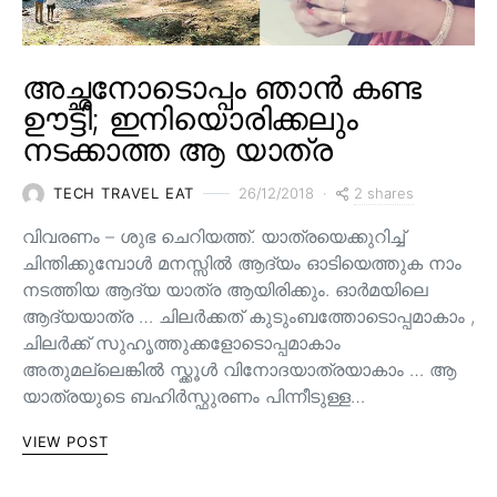
അച്ഛനോടൊപ്പം ഞാൻ കണ്ട
ഊട്ടി; ഇനിയൊരിക്കലും
നടക്കാത്ത ആ യാത്ര
2 shares
TECH TRAVEL EAT
26/12/2018
വിവരണം – ശുഭ ചെറിയത്ത്. യാത്രയെക്കുറിച്ച്
ചിന്തിക്കുമ്പോൾ മനസ്സിൽ ആദ്യം ഓടിയെത്തുക നാം
നടത്തിയ ആദ്യ യാത്ര ആയിരിക്കും. ഓർമയിലെ
ആദ്യയാത്ര … ചിലർക്കത് കുടുംബത്തോടൊപ്പമാകാം ,
ചിലർക്ക് സുഹൃത്തുക്കളോടൊപ്പമാകാം
അതുമല്ലെങ്കിൽ സ്ക്കൂൾ വിനോദയാത്രയാകാം … ആ
യാത്രയുടെ ബഹിർസ്ഫുരണം പിന്നീടുള്ള…
VIEW POST