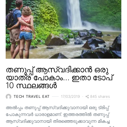
തണുപ്പ് ആസ്വദിക്കാൻ ഒരു
യാത്ര പോകാം… ഇതാ ടോപ്
10 സ്ഥലങ്ങൾ
845 shares
TECH TRAVEL EAT
17/03/2019
അൽപ്പം തണുപ്പ് ആസ്വദിക്കുവാനായി ഒരു ട്രിപ്പ്
പോകുന്നവർ ധാരാളമാണ്. ഇത്തരത്തിൽ തണുപ്പ്
ആസ്വദിക്കുവാനായി തിരഞ്ഞെടുക്കാവുന്ന മികച്ച