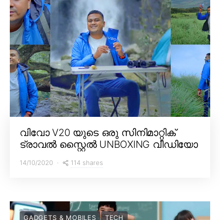
വിവോ V20 യുടെ ഒരു സിനിമാറ്റിക്
ട്രാവൽ സ്റ്റൈൽ UNBOXING വീഡിയോ
114 shares
14/10/2020
GADGETS & MOBILES
TECH