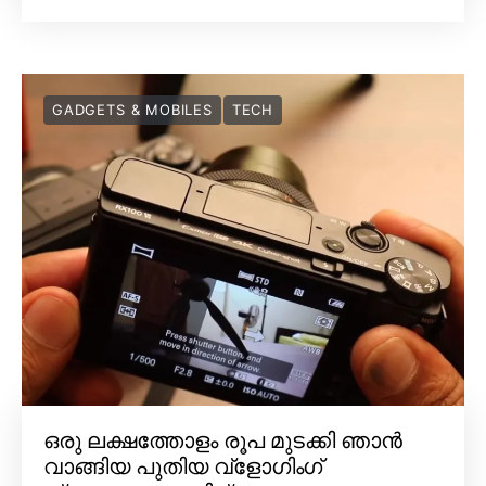
GADGETS & MOBILES
TECH
ഒരു ലക്ഷത്തോളം രൂപ മുടക്കി ഞാൻ
വാങ്ങിയ പുതിയ വ്‌ളോഗിംഗ്