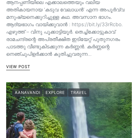
ആനപ്പണിയിലെ എക്കാലത്തെയും വലിയ
അതികായനായ ‘കടുവ വേലാധൻ’ എന്ന അപൂർവ്വ
മനുഷ്യനെക്കുറിച്ചുള്ള കഥ. അവസാന ഭാഗം.
ആദ്യഭാഗം വായിക്കുവാൻ : https://bit.ly/33rRcbo.
എഴുത്ത് – വിനു പൂക്കാട്ടിയൂർ. തെച്ചിക്കോട്ടുകാവ്
രാമചന്ദ്രന്റെ അപ്രതീക്ഷിത ഇടിയേറ്റ് പുതുനഗരം
പാടത്തു വീണ്ടുകിടക്കുന്ന കർണ്ണൻ. കർണ്ണന്റെ
നെഞ്ചുപിളർക്കാൻ കുതിച്ചുവരുന്ന…
VIEW POST
AANAVANDI
EXPLORE
TRAVEL