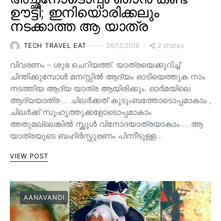
ഊട്ടി; ഇനിയൊരിക്കലും
നടക്കാത്ത ആ യാത്ര
2 shares
TECH TRAVEL EAT
26/12/2018
വിവരണം – ശുഭ ചെറിയത്ത്. യാത്രയെക്കുറിച്ച്
ചിന്തിക്കുമ്പോൾ മനസ്സിൽ ആദ്യം ഓടിയെത്തുക നാം
നടത്തിയ ആദ്യ യാത്ര ആയിരിക്കും. ഓർമയിലെ
ആദ്യയാത്ര … ചിലർക്കത് കുടുംബത്തോടൊപ്പമാകാം ,
ചിലർക്ക് സുഹൃത്തുക്കളോടൊപ്പമാകാം
അതുമല്ലെങ്കിൽ സ്ക്കൂൾ വിനോദയാത്രയാകാം … ആ
യാത്രയുടെ ബഹിർസ്ഫുരണം പിന്നീടുള്ള…
VIEW POST
AANAVANDI