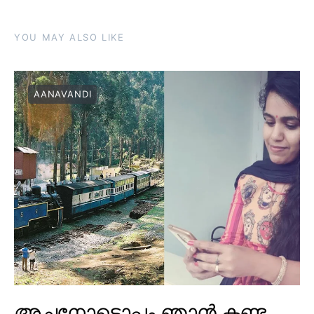
YOU MAY ALSO LIKE
AANAVANDI
അച്ഛനോടൊപ്പം ഞാൻ കണ്ട