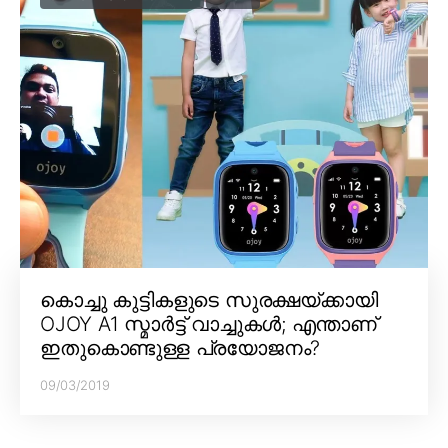
കൊച്ചു കുട്ടികളുടെ സുരക്ഷയ്ക്കായി
OJOY A1 സ്മാർട്ട് വാച്ചുകൾ; എന്താണ്
ഇതുകൊണ്ടുള്ള പ്രയോജനം?
09/03/2019