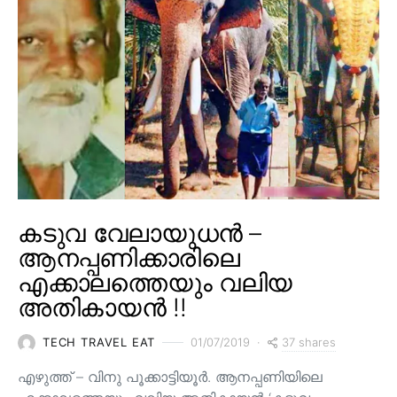
കടുവ വേലായുധൻ –
ആനപ്പണിക്കാരിലെ
എക്കാലത്തെയും വലിയ
അതികായൻ !!
37 shares
TECH TRAVEL EAT
01/07/2019
എഴുത്ത് – വിനു പൂക്കാട്ടിയൂർ. ആനപ്പണിയിലെ