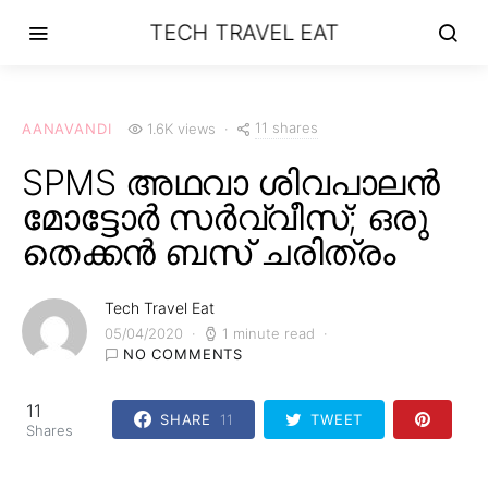
TECH TRAVEL EAT
11 shares
AANAVANDI
1.6K views
SPMS അഥവാ ശിവപാലൻ
മോട്ടോർ സർവ്വീസ്; ഒരു
തെക്കൻ ബസ് ചരിത്രം
Tech Travel Eat
05/04/2020
1 minute read
NO COMMENTS
11
SHARE
11
TWEET
Shares