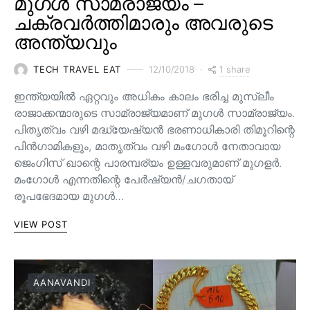
മുഗൾ സാമ്രാജ്യം –
ചക്രവർത്തിമാരും അവരുടെ
അന്ത്യവും
1 share
TECH TRAVEL EAT
12/10/2018
ഇന്ത്യയിൽ ഏറ്റവും അധികം കാലം ഭരിച്ച മുസ്ലീം
രാജാക്കന്മാരുടെ സാമ്രാജ്യമാണ് മുഗൾ സാമ്രാജ്യം.
പിതൃത്വം വഴി മദ്ധ്യേഷ്യൻ ഭരണാധികാരി തിമൂറിന്റെ
പിൻ‌ഗാമികളും, മാതൃത്വം വഴി മംഗോൾ നേതാവായ
ജെംഗിസ് ഖാന്റെ പാരമ്പര്യം ഉള്ളവരുമാണ്‌ മുഗളർ.
മംഗോൾ എന്നതിന്റെ പേർഷ്യൻ/ചഗതായ്
രൂപഭേദമായ മുഗൾ…
VIEW POST
AANAVANDI