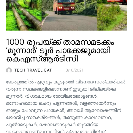
1000 രൂപയ്ക്ക് താമസമടക്കം
‘മൂന്നാർ’ ടൂർ പാക്കേജുമായി
കെഎസ്ആർടിസി
TECH TRAVEL EAT
13/10/2021
കേരളത്തിൽ ഏറ്റവും കൂടുതൽ വിനോദസഞ്ചാരികൾ
വരുന്ന സ്ഥലങ്ങളിലൊന്നാണ് ഇടുക്കി ജില്ലയിലെ
മൂന്നാർ. വിശാലമായ തേയിലത്തോട്ടങ്ങള്‍,
മനോഹരമായ ചെറു പട്ടണങ്ങള്‍, വളഞ്ഞുയര്‍ന്നും
താഴ്ന്നും പോവുന്ന പാതകള്‍, അവധി ആഘോഷത്തിന്
യോജിച്ച സൗകര്യങ്ങള്‍, തണുത്ത കാലാവസ്ഥ,
പുൽമേടുകൾ, ഷോലക്കാടുകൾ തുടങ്ങിയ
ഘടകങ്ങളാണ് മൂന്നാറിന്റെ പ്രകൃതഭംഗിയ്ക്ക്…