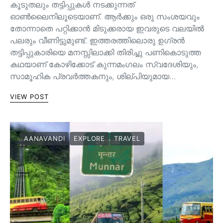
കൂടുതലും തട്ടിപ്പുകൾ നടക്കുന്നത്
ഓൺലൈനിലൂടെയാണ്. ആർക്കും ഒരു സംശയവും
തോന്നാതെ പറ്റിക്കാൻ മിടുക്കരായ ഇവരുടെ വലയിൽ
പലരും വീണിട്ടുമുണ്ട്. ഇത്തരത്തിലൊരു ഉഗ്രൻ
തട്ടിപ്പുകാരിയെ മനസ്സിലാക്കി തിരിച്ചു പണികൊടുത്ത
കഥയാണ് കോഴിക്കോട് കുന്നമംഗലം സ്വദേശിയും,
സാമൂഹിക പ്രവർത്തകനും, ശില്പിയുമായ…
VIEW POST
AANAVANDI
EXPLORE
TRAVEL