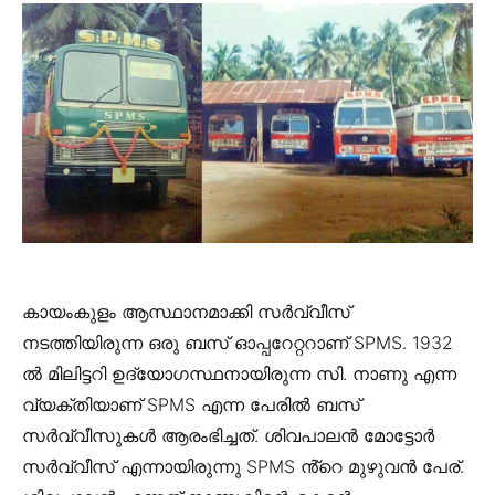
കായംകുളം ആസ്ഥാനമാക്കി സർവ്വീസ്
നടത്തിയിരുന്ന ഒരു ബസ് ഓപ്പറേറ്ററാണ് SPMS. 1932
ൽ മിലിട്ടറി ഉദ്യോഗസ്ഥനായിരുന്ന സി. നാണു എന്ന
വ്യക്തിയാണ് SPMS എന്ന പേരിൽ ബസ്
സർവ്വീസുകൾ ആരംഭിച്ചത്. ശിവപാലൻ മോട്ടോർ
സർവ്വീസ് എന്നായിരുന്നു SPMS ൻ്റെ മുഴുവൻ പേര്.