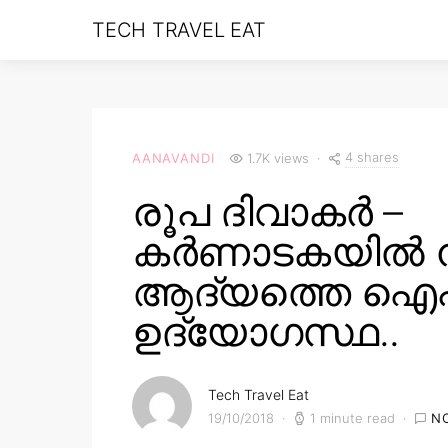
TECH TRAVEL EAT
4 shares
AANAVANDI
1.7K views
രൂപ ദിവാകർ –
കർണാടകയിൽ നി
ആദ്യത്തെ ഐ
ഉദ്യോഗസ്ഥ..
Tech Travel Eat
19/10/2018
1 minute read
N