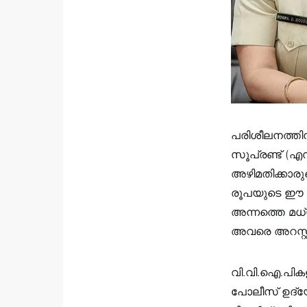
പരിശീലനത്തി
സൂപ്രണ്ട് (എ
അഴിമതിക്കാരുട
രൂപയുടെ ഈ ക
അന്നത്തെ മധ്
അവരെ അറസ്റ്റ്
വി.വി.ഐ.പികളു
പോലീസ് ഉദ്യോ