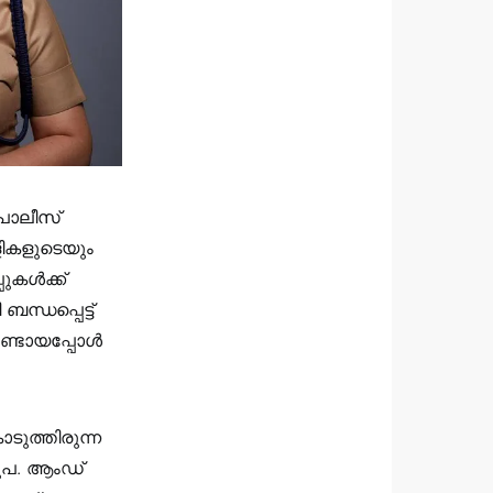
പോലീസ്
ളികളുടെയും
പുകൾക്ക്
ധപ്പെട്ട്
്ടായപ്പോള്‍
ൊടുത്തിരുന്ന
 രൂപ. ആംഡ്