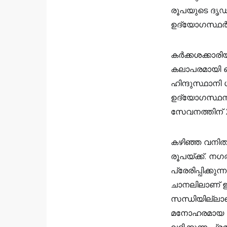
രൂപയുടെ ദൃഢ
ഉദ്യോഗസ്ഥർക
കർക്കശക്കാരിയ
കലാപരമായി ഒട
ഹിന്ദുസ്ഥാന
ഉദ്യോഗസ്ഥനായി
സേവനത്തിന് 2
കഴിഞ്ഞ വനിതാ
രൂപയ്ക്ക്. ന
പ്രേരിപ്പിക്
ചാനലിലാണ് ഈ 
സന്ധിയില്ലാത
മനോഹരമായ ശബ
ലഭിക്കുന്ന പ്