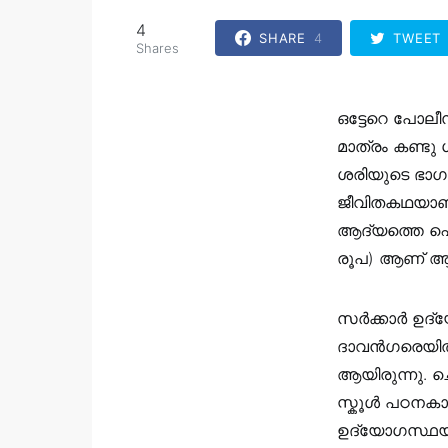
4
SHARE
4
TWEET
Shares
ഒട്ടേറെ പോലീ
മാത്രം കണ്ടു 
ശരിയുടെ ഭാഗ
ജീവിതകഥയാണ്
ആദ്യത്തെ ഐ
രൂപ) ആണ് ആ
സര്‍ക്കാര്‍ 
ദാവൻഗരെയിൽ 
ആയിരുന്നു. ചെ
സ്കൂള്‍ പഠനക
ഉദ്യോഗസ്ഥയാ