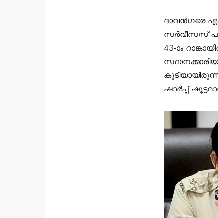
ദാവൻഗരെ എ.വ
സർവീസസ് പരീക
43-ാം റാങ്കാ
സ്ഥാനക്കാരി
കൂടിയായിരുന
ഷാര്‍പ്പ് ഷൂട്