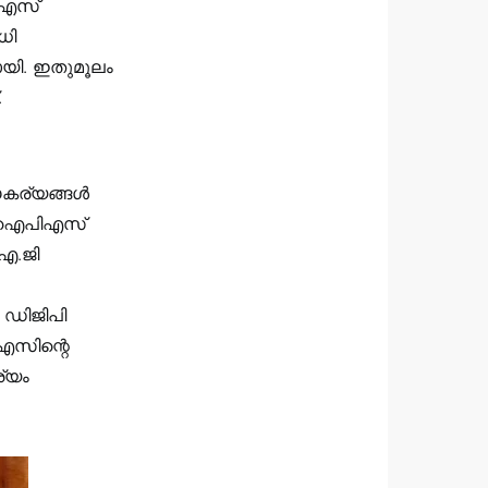
ി.എസ്
ധി
ടായി. ഇതുമൂലം
.
ര്യങ്ങള്‍
ന്ന ഐപിഎസ്
.ഐ.ജി
‍ ഡിജിപി
ിഎസിന്റെ
ര്യം