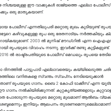
 നിശ്ചയമുള്ള ഈ വാക്കുകൾ രാജ്യത്തെ എല്ലാ പോലീസ്
്കും ഒരു മാതൃകയാണ്.
ായ പോലീസ് എന്നതിലുപരി മറ്റൊരു മുഖം കൂടിയുണ്ട് രൂപയ്ക
്ടേറെ കഴിവുകളുള്ള രൂപ ഒരു ഭരതനാട്യം നര്‍ത്തകിയും ക്ല
ി ഗായികയുമാണ്. 2003 ൽ മുനിഷ് മൗഡ്ഗിൽ എന്ന ഐഎഎ
 രൂപയുടെ വിവാഹം നടന്നു. ഇവർക്ക് രണ്ടു കുട്ടികളുണ്ട്. 
016 ല്‍ രാഷ്ട്രപതിയുടെ പോലീസ് മെഡലും രൂപയെ തേടിയെത്ത
 ദിനത്തിൽ പാട്ടുപാടി എല്ലാവരെയും കയ്യിലെടുത്ത ചരിത്
ഗരത്തിലെ വനിതകളെ സ്വന്തം സ്വപ്‌നം നേടിയെടുക്കാന്‍
കുന്നതാണ് രൂപയുടെ ഗാനം. ബൈ 2 കോഫി ടാക്കീസ് എന്ന യൂട്
ഗാനം നല്‍കിയിരിക്കുന്നത്. കുറ്റകൃത്യങ്ങളോടും കുറ്റവ
െ പോരാടുന്ന രൂപയുടെ മറ്റൊരു മുഖമാണ് ആല്‍ബം വ്യക്തമ
്ദമെന്നും ഇനിയും ആലപനം തുടരണമെന്നുമെല്ലാമാണ് 
രതികരണം.