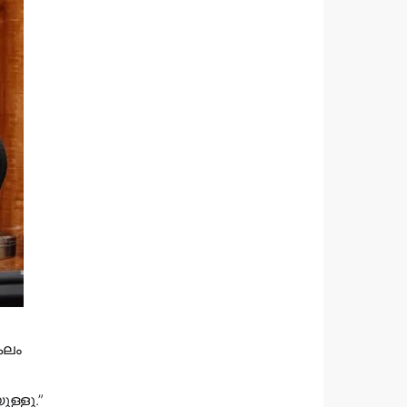
കലം
ള്ളൂ.”