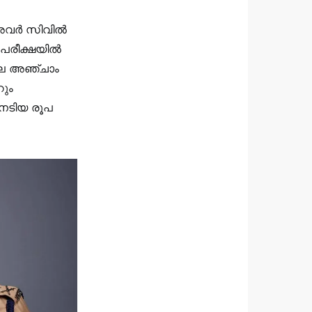
 അവർ സിവിൽ
രീക്ഷയില്‍
ിലെ അഞ്ചാം
ും
നേടിയ രൂപ