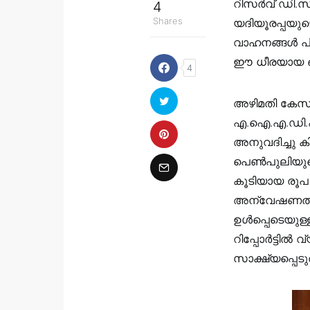
റിസര്‍വ് ഡി.സ
4
Shares
യദിയൂരപ്പയുട
വാഹനങ്ങള്‍ പി
ഈ ധീരയായ ഓഫീ
4
അഴിമതി കേസി
എ.ഐ.എ.ഡി.എം
അനുവദിച്ചു ക
പെണ്‍പുലിയുടെ
കൂടിയായ രൂപ
അന്വേഷണത്തിന
ഉള്‍പ്പെടെയുള
റിപ്പോര്‍ട്ടില
സാക്ഷ്യപ്പെടു