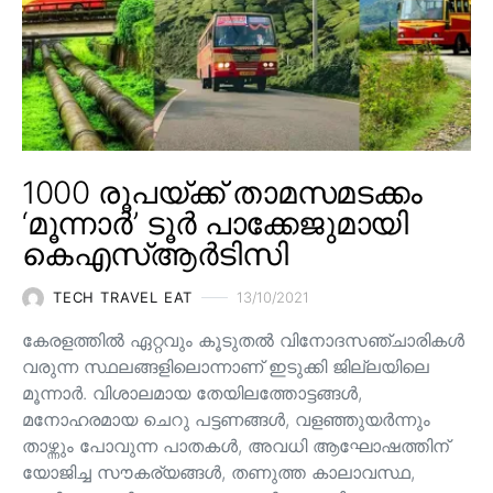
1000 രൂപയ്ക്ക് താമസമടക്കം
‘മൂന്നാർ’ ടൂർ പാക്കേജുമായി
കെഎസ്ആർടിസി
TECH TRAVEL EAT
13/10/2021
കേരളത്തിൽ ഏറ്റവും കൂടുതൽ വിനോദസഞ്ചാരികൾ
വരുന്ന സ്ഥലങ്ങളിലൊന്നാണ് ഇടുക്കി ജില്ലയിലെ
മൂന്നാർ. വിശാലമായ തേയിലത്തോട്ടങ്ങള്‍,
മനോഹരമായ ചെറു പട്ടണങ്ങള്‍, വളഞ്ഞുയര്‍ന്നും
താഴ്ന്നും പോവുന്ന പാതകള്‍, അവധി ആഘോഷത്തിന്
യോജിച്ച സൗകര്യങ്ങള്‍, തണുത്ത കാലാവസ്ഥ,