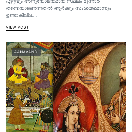
ഏറ്റവും അനുയോജ്യമായ സ്ഥലം മൂന്നാർ
തന്നെയാണെന്നതിൽ ആർക്കും സംശയമൊന്നും
ഉണ്ടാകില്ല.…
VIEW POST
AANAVANDI