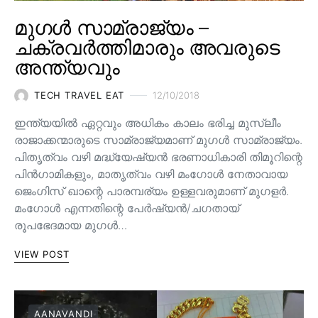
മുഗൾ സാമ്രാജ്യം –
ചക്രവർത്തിമാരും അവരുടെ
അന്ത്യവും
TECH TRAVEL EAT
12/10/2018
ഇന്ത്യയിൽ ഏറ്റവും അധികം കാലം ഭരിച്ച മുസ്ലീം
രാജാക്കന്മാരുടെ സാമ്രാജ്യമാണ് മുഗൾ സാമ്രാജ്യം.
പിതൃത്വം വഴി മദ്ധ്യേഷ്യൻ ഭരണാധികാരി തിമൂറിന്റെ
പിൻ‌ഗാമികളും, മാതൃത്വം വഴി മംഗോൾ നേതാവായ
ജെംഗിസ് ഖാന്റെ പാരമ്പര്യം ഉള്ളവരുമാണ്‌ മുഗളർ.
മംഗോൾ എന്നതിന്റെ പേർഷ്യൻ/ചഗതായ്
രൂപഭേദമായ മുഗൾ…
VIEW POST
AANAVANDI