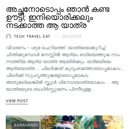
അച്ഛനോടൊപ്പം ഞാൻ കണ്ട
ഊട്ടി; ഇനിയൊരിക്കലും
നടക്കാത്ത ആ യാത്ര
TECH TRAVEL EAT
26/12/2018
വിവരണം – ശുഭ ചെറിയത്ത്. യാത്രയെക്കുറിച്ച്
ചിന്തിക്കുമ്പോൾ മനസ്സിൽ ആദ്യം ഓടിയെത്തുക നാം
നടത്തിയ ആദ്യ യാത്ര ആയിരിക്കും. ഓർമയിലെ
ആദ്യയാത്ര … ചിലർക്കത് കുടുംബത്തോടൊപ്പമാകാം ,
ചിലർക്ക് സുഹൃത്തുക്കളോടൊപ്പമാകാം
അതുമല്ലെങ്കിൽ സ്ക്കൂൾ വിനോദയാത്രയാകാം … ആ
യാത്രയുടെ ബഹിർസ്ഫുരണം പിന്നീടുള്ള…
VIEW POST
AANAVANDI