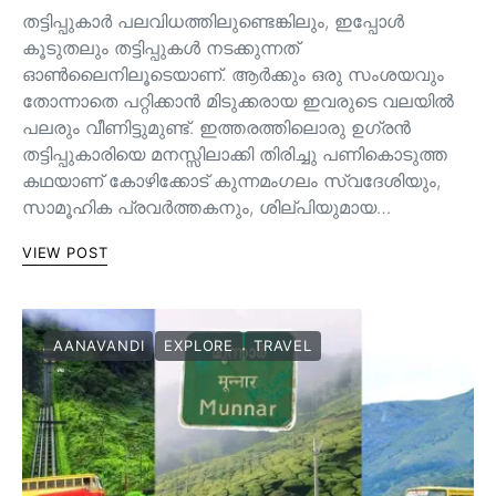
തട്ടിപ്പുകാർ പലവിധത്തിലുണ്ടെങ്കിലും, ഇപ്പോൾ
കൂടുതലും തട്ടിപ്പുകൾ നടക്കുന്നത്
ഓൺലൈനിലൂടെയാണ്. ആർക്കും ഒരു സംശയവും
തോന്നാതെ പറ്റിക്കാൻ മിടുക്കരായ ഇവരുടെ വലയിൽ
പലരും വീണിട്ടുമുണ്ട്. ഇത്തരത്തിലൊരു ഉഗ്രൻ
തട്ടിപ്പുകാരിയെ മനസ്സിലാക്കി തിരിച്ചു പണികൊടുത്ത
കഥയാണ് കോഴിക്കോട് കുന്നമംഗലം സ്വദേശിയും,
സാമൂഹിക പ്രവർത്തകനും, ശില്പിയുമായ…
VIEW POST
AANAVANDI
EXPLORE
TRAVEL