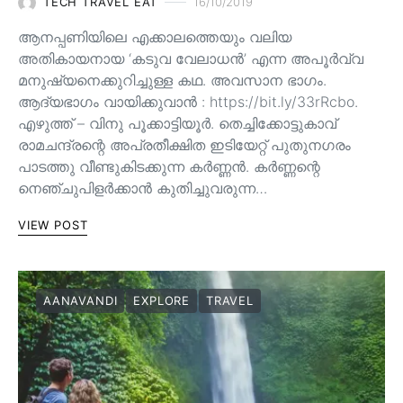
TECH TRAVEL EAT
16/10/2019
ആനപ്പണിയിലെ എക്കാലത്തെയും വലിയ
അതികായനായ ‘കടുവ വേലാധൻ’ എന്ന അപൂർവ്വ
മനുഷ്യനെക്കുറിച്ചുള്ള കഥ. അവസാന ഭാഗം.
ആദ്യഭാഗം വായിക്കുവാൻ : https://bit.ly/33rRcbo.
എഴുത്ത് – വിനു പൂക്കാട്ടിയൂർ. തെച്ചിക്കോട്ടുകാവ്
രാമചന്ദ്രന്റെ അപ്രതീക്ഷിത ഇടിയേറ്റ് പുതുനഗരം
പാടത്തു വീണ്ടുകിടക്കുന്ന കർണ്ണൻ. കർണ്ണന്റെ
നെഞ്ചുപിളർക്കാൻ കുതിച്ചുവരുന്ന…
VIEW POST
AANAVANDI
EXPLORE
TRAVEL