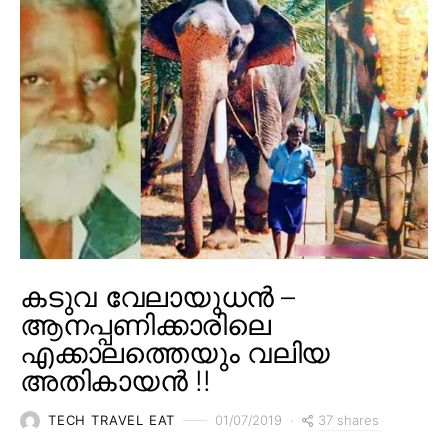
കടുവ വേലായുധൻ –
ആനപ്പണിക്കാരിലെ
എക്കാലത്തെയും വലിയ
അതികായൻ !!
37 shares
TECH TRAVEL EAT
01/07/2019