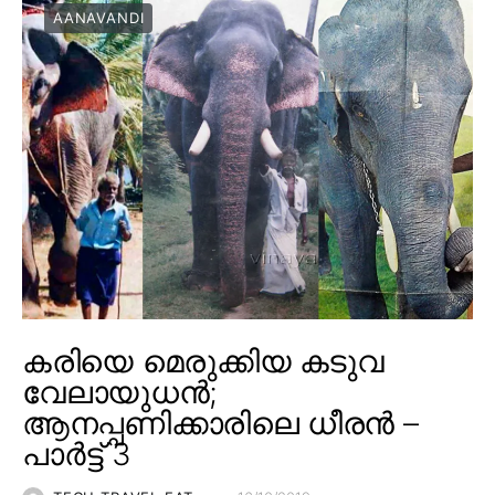
AANAVANDI
കരിയെ മെരുക്കിയ കടുവ
വേലായുധൻ;
ആനപ്പണിക്കാരിലെ ധീരൻ –
പാർട്ട് 3