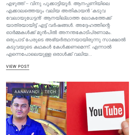
എഴുത്ത് – വിനു പൂക്കാട്ടിയൂർ. ആനപ്പണിയിലെ
എക്കാലത്തെയും വലിയ അതികായൻ ‘കടുവ
വേലായുധേട്ടൻ’ ആനയില്ലാത്ത ലോകത്തേക്ക്
യാത്രയായിട്ട് എട്ട് വർഷങ്ങൾ. അദ്ദേഹത്തിന്റെ
ഓർമ്മകൾക്ക് മുൻപിൽ അനന്തകോടിപ്രണാമം.
ഒരുപാട് പേരുടെ അഭ്യർത്ഥനയായിരുന്നു സാക്ഷാൽ
കടുവയുടെ കഥകൾ കേൾക്കണമെന്ന്. എന്നാൽ
എന്നെപോലെയുള്ള ഒരാൾക്ക് വലിയ…
VIEW POST
AANAVANDI
TECH