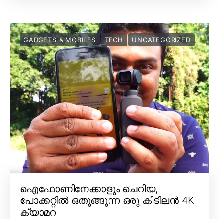
GADGETS & MOBILES
TECH
UNCATEGORIZED
ഐഫോണിനേക്കാളും ചെറിയ,
പോക്കറ്റിൽ ഒതുങ്ങുന്ന ഒരു കിടിലൻ 4K
ക്യാമറ