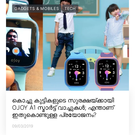
GADGETS & MOBILES
TECH
കൊച്ചു കുട്ടികളുടെ സുരക്ഷയ്ക്കായി
OJOY A1 സ്മാർട്ട് വാച്ചുകൾ; എന്താണ്
ഇതുകൊണ്ടുള്ള പ്രയോജനം?
09/03/2019