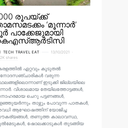
000 രൂപയ്ക്ക്
ാമസമടക്കം ‘മൂന്നാർ’
ൂർ പാക്കേജുമായി
കെഎസ്ആർടിസി
TECH TRAVEL EAT
13/10/2021
2K shares
േരളത്തിൽ ഏറ്റവും കൂടുതൽ
ിനോദസഞ്ചാരികൾ വരുന്ന
്ഥലങ്ങളിലൊന്നാണ് ഇടുക്കി ജില്ലയിലെ
ന്നാർ. വിശാലമായ തേയിലത്തോട്ടങ്ങള്‍,
നോഹരമായ ചെറു പട്ടണങ്ങള്‍,
ഞ്ഞുയര്‍ന്നും താഴ്ന്നും പോവുന്ന പാതകള്‍,
വധി ആഘോഷത്തിന് യോജിച്ച
ൗകര്യങ്ങള്‍, തണുത്ത കാലാവസ്ഥ,
ുൽമേടുകൾ, ഷോലക്കാടുകൾ തുടങ്ങിയ