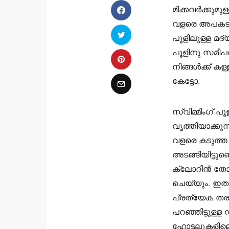
മിക്കവർക്കുമ
വളരെ അപകടകര
പൂളിലുള്ള മദ്
പൂളിനു സമീപ
നിങ്ങൾക്ക് ക
കേട്ടോ.
സ്വിമ്മിംഗ് 
വൃത്തിയാക്കുന
വളരെ കടുത്ത 
അടങ്ങിയിട്ടുണ
ക്ലോറിന്‍ തോത
ചെയ്യും. ഇതുക
പ്രത്യേക തര
പറഞ്ഞിട്ടുള്
ഹോട്ടലുകളി