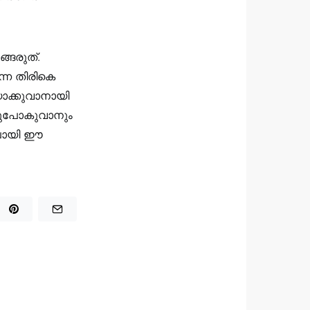
ങ്ങരുത്.
െ തിരികെ
യാക്കുവാനായി
്ടുപോകുവാനും
ൻപായി ഈ