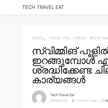
TECH TRAVEL EAT
TRAVEL
TRAVEL TIPS
VIDEOS
3.2K vie
സ്വിമ്മിങ് പൂളി
ഇറങ്ങുമ്പോൾ എ
ശ്രദ്ധിക്കേണ്ട ച
കാര്യങ്ങൾ
Tech Travel Eat
29/05/2018
2 minute read
N