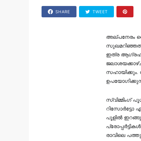
SHARE
TWEET
അല്പനേരം വെള
സുഖമറിഞ്ഞതു
ഇത്ര ആഗ്രഹിക്ക
ജലാശയക്കാഴ്ച
സഹായിക്കും. നീ
ഉപയോഗിക്കുന്ന
സ്വിമ്മിംഗ് പൂ
റിസോർട്ടോ എന
പൂളിൽ ഇറങ്ങു
പ്രോപ്പർട്ടി
രാവിലെ പത്തു