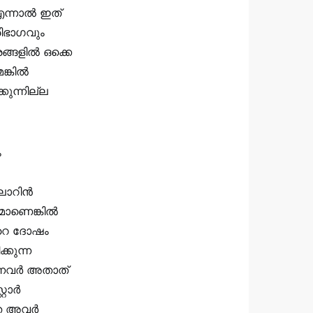
 എന്നാൽ ഇത്
ിഭാഗവും
രങ്ങളിൽ ഒക്കെ
ങ്കിൽ
കുന്നില്ല
ം
ോറിന്‍
ാണെങ്കില്‍
 ഏറെ ദോഷം
്കുന്ന
ന്നവർ അതാത്
്റാർ
തെ അവർ