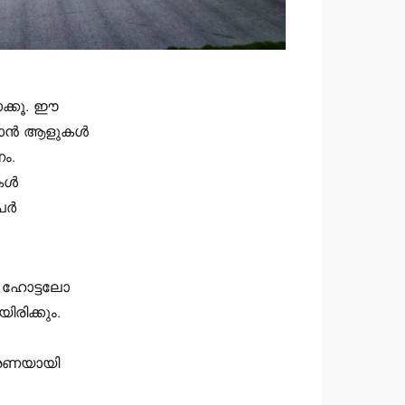
ോക്കൂ. ഈ
കുവാൻ ആളുകൾ
ണം.
ള്‍
ര്‍
്. ഹോട്ടലോ
രിക്കും.
ധാരണയായി