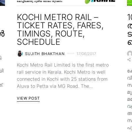
KOCHI METRO RAIL –
1
TICKET RATES, FARES,
ത
ൾ
TIMINGS, ROUTE,
ട
SCHEDULE
SUJITH BHAKTHAN
17/06/2017
ു
Kochi Metro Rail Limited is the first metro
യി
ക
rail service in Kerala. Kochi Metro is well
വ
connected in Kochi with 25 stations from
്.
സ
Aluva to Petta via MG Road. The…
മൂ
VIEW POST
മ
വള
അ
സ
പ