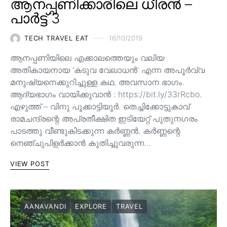
ആനപ്പണിക്കാരിലെ ധീരൻ –
പാർട്ട് 3
TECH TRAVEL EAT
16/10/2019
ആനപ്പണിയിലെ എക്കാലത്തെയും വലിയ
അതികായനായ ‘കടുവ വേലാധൻ’ എന്ന അപൂർവ്വ
മനുഷ്യനെക്കുറിച്ചുള്ള കഥ. അവസാന ഭാഗം.
ആദ്യഭാഗം വായിക്കുവാൻ : https://bit.ly/33rRcbo.
എഴുത്ത് – വിനു പൂക്കാട്ടിയൂർ. തെച്ചിക്കോട്ടുകാവ്
രാമചന്ദ്രന്റെ അപ്രതീക്ഷിത ഇടിയേറ്റ് പുതുനഗരം
പാടത്തു വീണ്ടുകിടക്കുന്ന കർണ്ണൻ. കർണ്ണന്റെ
നെഞ്ചുപിളർക്കാൻ കുതിച്ചുവരുന്ന…
VIEW POST
AANAVANDI
EXPLORE
TRAVEL