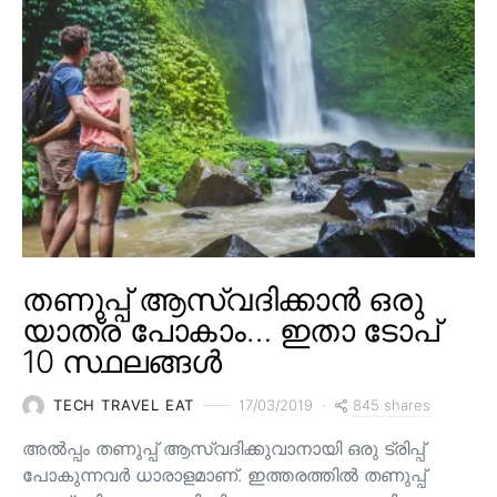
തണുപ്പ് ആസ്വദിക്കാൻ ഒരു
യാത്ര പോകാം… ഇതാ ടോപ്
10 സ്ഥലങ്ങൾ
845 shares
TECH TRAVEL EAT
17/03/2019
അൽപ്പം തണുപ്പ് ആസ്വദിക്കുവാനായി ഒരു ട്രിപ്പ്
പോകുന്നവർ ധാരാളമാണ്. ഇത്തരത്തിൽ തണുപ്പ്