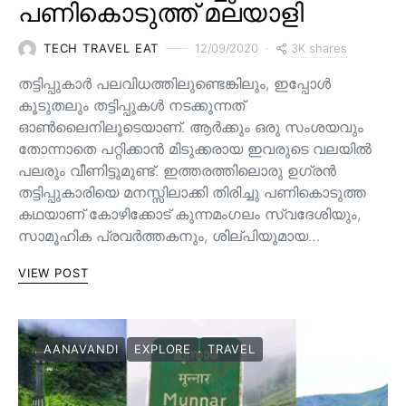
പണികൊടുത്ത് മലയാളി
3K shares
TECH TRAVEL EAT
12/09/2020
തട്ടിപ്പുകാർ പലവിധത്തിലുണ്ടെങ്കിലും, ഇപ്പോൾ
കൂടുതലും തട്ടിപ്പുകൾ നടക്കുന്നത്
ഓൺലൈനിലൂടെയാണ്. ആർക്കും ഒരു സംശയവും
തോന്നാതെ പറ്റിക്കാൻ മിടുക്കരായ ഇവരുടെ വലയിൽ
പലരും വീണിട്ടുമുണ്ട്. ഇത്തരത്തിലൊരു ഉഗ്രൻ
തട്ടിപ്പുകാരിയെ മനസ്സിലാക്കി തിരിച്ചു പണികൊടുത്ത
കഥയാണ് കോഴിക്കോട് കുന്നമംഗലം സ്വദേശിയും,
സാമൂഹിക പ്രവർത്തകനും, ശില്പിയുമായ…
VIEW POST
AANAVANDI
EXPLORE
TRAVEL