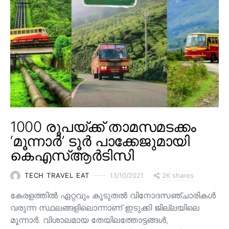
1000 രൂപയ്ക്ക് താമസമടക്കം
‘മൂന്നാർ’ ടൂർ പാക്കേജുമായി
കെഎസ്ആർടിസി
2K shares
TECH TRAVEL EAT
13/10/2021
കേരളത്തിൽ ഏറ്റവും കൂടുതൽ വിനോദസഞ്ചാരികൾ
വരുന്ന സ്ഥലങ്ങളിലൊന്നാണ് ഇടുക്കി ജില്ലയിലെ
മൂന്നാർ. വിശാലമായ തേയിലത്തോട്ടങ്ങള്‍,