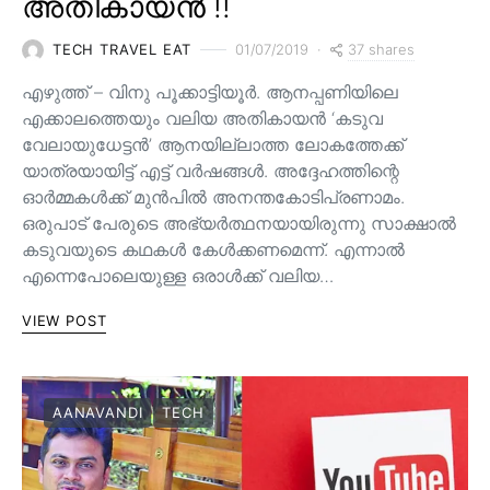
അതികായൻ !!
37 shares
TECH TRAVEL EAT
01/07/2019
എഴുത്ത് – വിനു പൂക്കാട്ടിയൂർ. ആനപ്പണിയിലെ
എക്കാലത്തെയും വലിയ അതികായൻ ‘കടുവ
വേലായുധേട്ടൻ’ ആനയില്ലാത്ത ലോകത്തേക്ക്
യാത്രയായിട്ട് എട്ട് വർഷങ്ങൾ. അദ്ദേഹത്തിന്റെ
ഓർമ്മകൾക്ക് മുൻപിൽ അനന്തകോടിപ്രണാമം.
ഒരുപാട് പേരുടെ അഭ്യർത്ഥനയായിരുന്നു സാക്ഷാൽ
കടുവയുടെ കഥകൾ കേൾക്കണമെന്ന്. എന്നാൽ
എന്നെപോലെയുള്ള ഒരാൾക്ക് വലിയ…
VIEW POST
AANAVANDI
TECH