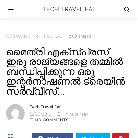
TECH TRAVEL EAT
69 shares
AANAVANDI
1.9K views
മൈത്രി എക്സ്പ്രസ് –
ഇരു രാജ്യങ്ങളെ തമ്മിൽ
ബന്ധിപ്പിക്കുന്ന ഒരു
ഇന്റർനാഷണൽ ട്രെയിൻ
സർവ്വീസ്…
Tech Travel Eat
22/03/2019
1 minute read
NO COMMENTS
69