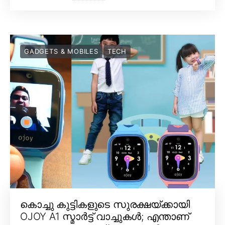
GADGETS & MOBILES
TECH
കൊച്ചു കുട്ടികളുടെ സുരക്ഷയ്ക്കായി
OJOY A1 സ്മാർട്ട് വാച്ചുകൾ; എന്താണ്