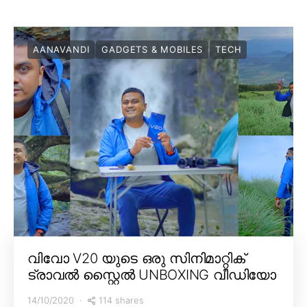
AANAVANDI
GADGETS & MOBILES
TECH
വിവോ V20 യുടെ ഒരു സിനിമാറ്റിക്
ട്രാവൽ സ്റ്റൈൽ UNBOXING വീഡിയോ
114 shares
14/10/2020