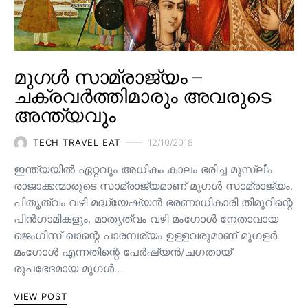
മുഗൾ സാമ്രാജ്യം –
ചക്രവർത്തിമാരും അവരുടെ
അന്ത്യവും
TECH TRAVEL EAT
12/10/2018
ഇന്ത്യയിൽ ഏറ്റവും അധികം കാലം ഭരിച്ച മുസ്ലീം
രാജാക്കന്മാരുടെ സാമ്രാജ്യമാണ് മുഗൾ സാമ്രാജ്യം.
പിതൃത്വം വഴി മദ്ധ്യേഷ്യൻ ഭരണാധികാരി തിമൂറിന്റെ
പിൻ‌ഗാമികളും, മാതൃത്വം വഴി മംഗോൾ നേതാവായ
ജെംഗിസ് ഖാന്റെ പാരമ്പര്യം ഉള്ളവരുമാണ്‌ മുഗളർ.
മംഗോൾ എന്നതിന്റെ പേർഷ്യൻ/ചഗതായ്
രൂപഭേദമായ മുഗൾ…
VIEW POST