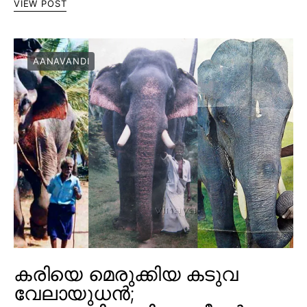
VIEW POST
AANAVANDI
കരിയെ മെരുക്കിയ കടുവ
വേലായുധൻ;