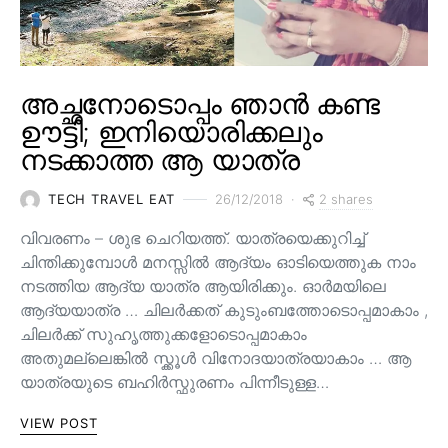
അച്ഛനോടൊപ്പം ഞാൻ കണ്ട
ഊട്ടി; ഇനിയൊരിക്കലും
നടക്കാത്ത ആ യാത്ര
2 shares
TECH TRAVEL EAT
26/12/2018
വിവരണം – ശുഭ ചെറിയത്ത്. യാത്രയെക്കുറിച്ച്
ചിന്തിക്കുമ്പോൾ മനസ്സിൽ ആദ്യം ഓടിയെത്തുക നാം
നടത്തിയ ആദ്യ യാത്ര ആയിരിക്കും. ഓർമയിലെ
ആദ്യയാത്ര … ചിലർക്കത് കുടുംബത്തോടൊപ്പമാകാം ,
ചിലർക്ക് സുഹൃത്തുക്കളോടൊപ്പമാകാം
അതുമല്ലെങ്കിൽ സ്ക്കൂൾ വിനോദയാത്രയാകാം … ആ
യാത്രയുടെ ബഹിർസ്ഫുരണം പിന്നീടുള്ള…
VIEW POST