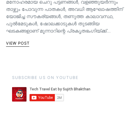
മനോഹരമായ ചെറു പട്ടണങ്ങള്‍, വളഞ്ഞുയര്‍ന്നും
താഴ്ന്നും പോവുന്ന പാതകള്‍, അവധി ആഘോഷത്തിന്
യോജിച്ച സൗകര്യങ്ങള്‍, തണുത്ത കാലാവസ്ഥ,
പുൽമേടുകൾ, ഷോലക്കാടുകൾ തുടങ്ങിയ
ഘടകങ്ങളാണ് മൂന്നാറിന്റെ പ്രകൃതഭംഗിയ്ക്ക്…
VIEW POST
SUBSCRIBE US ON YOUTUBE