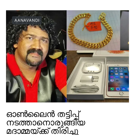
AANAVANDI
ഓൺലൈൻ തട്ടിപ്പ്
നടത്താനൊരുങ്ങിയ
മദാമ്മയ്ക്ക് തിരിച്ചു