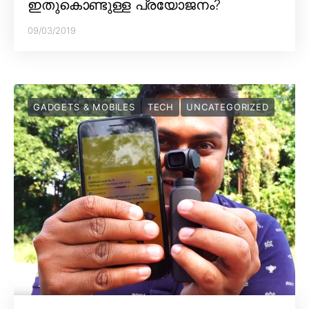
ഇതുകൊണ്ടുള്ള പ്രയോജനം?
09/03/2019
GADGETS & MOBILES
TECH
UNCATEGORIZED