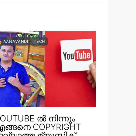
AANAVANDI
TECH
OUTUBE ൽ നിന്നും
എങ്ങനെ COPYRIGHT
ല്ലാത്ത മ്യൂസിക്