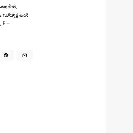
െയില്‍,
 ഡ്യൂട്ടികള്‍
, P –