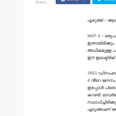
Shares
എഴുത്ത് – ആൽ
WAP 4 – ഒരുപക
ഇതായിരിക്കും
അധികമുള്ള പാ
ഈ ഇലക്ട്രി
1993 ഡിസംബറില
4 ൻ്റെ ജനനം
ഇപ്പോള്‍ പ്രൊ
കറണ്ട്) ഓവര്‍
സ്ഥാപിച്ചിരിക
എടുത്താണ് അകത്ത