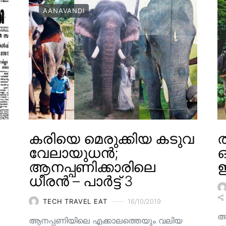
AANAVANDI
കരിയെ മെരുക്കിയ കടുവ
ത
വേലായുധൻ;
ആനപ്പണിക്കാരിലെ
ഇ
ധീരൻ – പാർട്ട് 3
TECH TRAVEL EAT
16/10/2019
അ
ആനപ്പണിയിലെ എക്കാലത്തെയും വലിയ