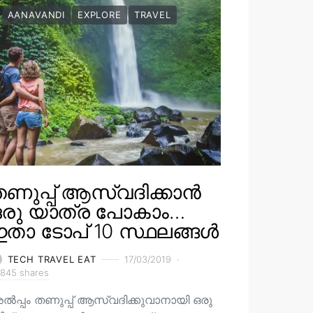
AANAVANDI
EXPLORE
TRAVEL
ണുപ്പ് ആസ്വദിക്കാൻ
ഒരു യാത്ര പോകാം…
താ ടോപ് 10 സ്ഥലങ്ങൾ
TECH TRAVEL EAT
17/03/2019
845 shares
ൽപ്പം തണുപ്പ് ആസ്വദിക്കുവാനായി ഒരു