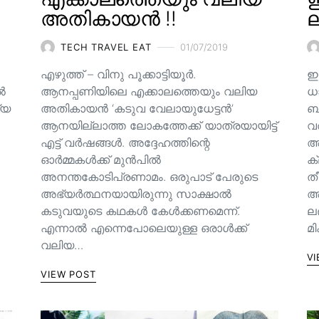
അതികായൻ !!
ല
TECH TRAVEL EAT
01/07/2019
എഴുത്ത് – വിനു പൂക്കാട്ടിയൂർ.
ഇ
ിൽ
ആനപ്പണിയിലെ എക്കാലത്തെയും വലിയ
ധ
്യ
അതികായൻ ‘കടുവ വേലായുധേട്ടൻ’
ബാ
ആനയില്ലാത്ത ലോകത്തേക്ക് യാത്രയായിട്ട്
വ
എട്ട് വർഷങ്ങൾ. അദ്ദേഹത്തിന്റെ
അ
ഓർമ്മകൾക്ക് മുൻപിൽ
ക
അനന്തകോടിപ്രണാമം. ഒരുപാട് പേരുടെ
തീ
അഭ്യർത്ഥനയായിരുന്നു സാക്ഷാൽ
അല
കടുവയുടെ കഥകൾ കേൾക്കണമെന്ന്.
ല
എന്നാൽ എന്നെപോലെയുള്ള ഒരാൾക്ക്
മ
വലിയ…
VI
VIEW POST