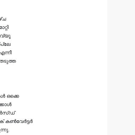
ഴ്ച
റ്റി
‍വ്യൂ
്പ്ലേ
 എന്നീ
െടുത്ത
്‍ ഒക്കെ
കാള്‍
്‍സ്ഡ്
ണ്‍വേര്‍ട്ടര്‍
്നു.