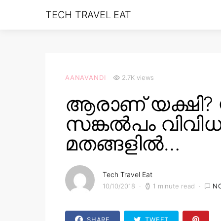
TECH TRAVEL EAT
AANAVANDI
2.7K views
ആരാണ് യക്ഷി? 
സങ്കൽപം വിവി
മതങ്ങളിൽ…
Tech Travel Eat
10/10/2018
1 minute read
N
SHARE
TWEET