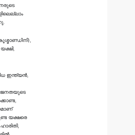
ൈനരുടെ
ളിലെല്ലാം
ു.
ശ്മാണ്ഡിനി),
യക്ഷി,
 ഇന്ത്യൻ,
രു ജനതയുടെ
കൊണ്ട,
ണമാണ്
ണ്ട യക്ഷരെ
ഹാരിതി,
രിൽ