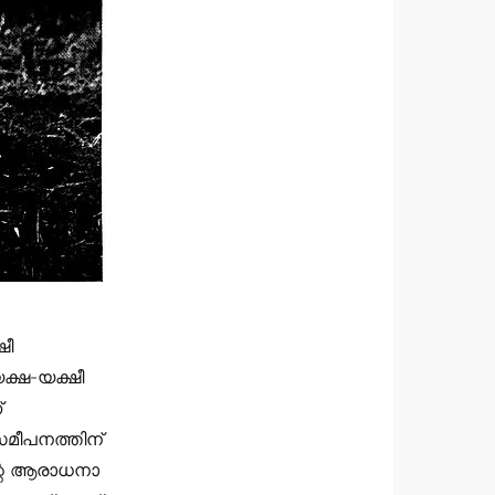
ഷീ
യക്ഷ-യക്ഷീ
്
സമീപനത്തിന്
്റെ ആരാധനാ