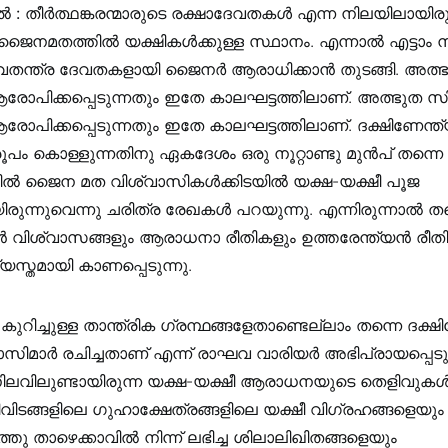
 :
തീർത്ഥങ്കരന്മാരുടെ രക്ഷാദേവതകൾ എന്ന നിലയിലായിരുന്
െ ജൈനമതത്തിൽ യക്ഷികൾക്കുള്ള സ്ഥാനം. എന്നാൽ എട്ടാം നൂ
വതന്ത്ര ദേവതകളായി ജൈനർ ആരാധിക്കാൻ തുടങ്ങി. അത്ഭ
ോപിക്കപ്പെടുന്നതും ഇതേ കാലഘട്ടത്തിലാണ്. അത്ഭുത സ
ോപിക്കപ്പെടുന്നതും ഇതേ കാലഘട്ടത്തിലാണ്. ദക്ഷിണേന്
പം കൊള്ളുന്നതിനു ഏകദേശം ഒരു നൂറ്റാണ്ടു മുൻപ് തന്നെ
യിൽ ജൈന മത വിശ്വാസികൾക്കിടയിൽ യക്ഷ-യക്ഷീ പൂജ
ിരുന്നുവെന്നു ചരിത്ര രേഖകൾ പറയുന്നു. എന്നിരുന്നാൽ തന
ൻ വിശ്വാസങ്ങളും ആരാധനാ രീതികളും ഉത്തരേന്ത്യൻ രീതി
്യസ്തമായി കാണപ്പെടുന്നു.
ുറിച്ചുള്ള താന്ത്രിക ഗ്രന്ഥങ്ങളേതാണ്ടെല്ലാം തന്നെ ദക്
മാർ രചിച്ചതാണ് എന്ന് രാഘവ വാരിയർ അഭിപ്രായപ്പെടുന
ിലവിലുണ്ടായിരുന്ന യക്ഷ-യക്ഷീ ആരാധനയുടെ തെളിവുകൾക
വിടങ്ങളിലെ ഗുഹാക്ഷേത്രങ്ങളിലെ യക്ഷീ വിഗ്രഹങ്ങളെയും
കടുത്തു താഴെക്കാവിൽ നിന്ന് ലഭിച്ച ശിലാലിഖിതങ്ങളെയും