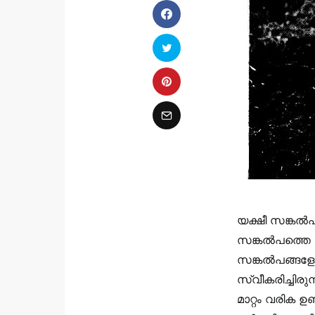
യക്ഷീ സങ്കൽപ
സങ്കൽപത്തെ തങ
സങ്കൽപങ്ങളോട
സ്വീകരിച്ചിര
മാറ്റം വരിക