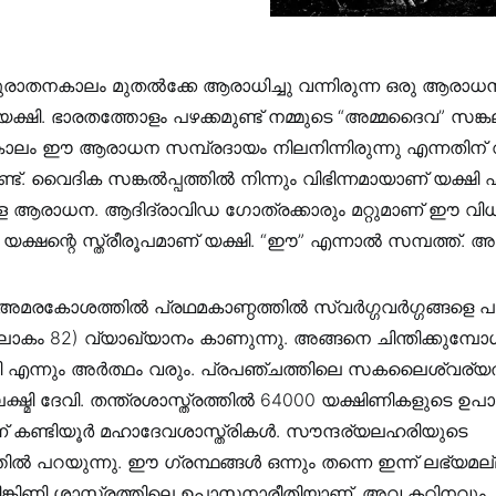
ുരാതനകാലം മുതൽക്കേ ആരാധിച്ചു വന്നിരുന്ന ഒരു ആരാധ
യക്ഷി. ഭാരതത്തോളം പഴക്കമുണ്ട് നമ്മുടെ “അമ്മദൈവ” സങ്കല
കാലം ഈ ആരാധന സമ്പ്രദായം നിലനിന്നിരുന്നു എന്നതിന്
ട്. വൈദിക സങ്കൽപ്പത്തിൽ നിന്നും വിഭിന്നമായാണ് യക്ഷി 
 ആരാധന. ആദിദ്രാവിഡ ഗോത്രക്കാരും മറ്റുമാണ് ഈ വി
. യക്ഷന്റെ സ്ത്രീരൂപമാണ് യക്ഷി. “ഈ” എന്നാൽ സമ്പത്ത്. അത
മരകോശത്തിൽ പ്രഥമകാണ്ഠത്തിൽ സ്വർഗ്ഗവർഗ്ഗങ്ങളെ പ
ലോകം 82) വ്യാഖ്യാനം കാണുന്നു. അങ്ങനെ ചിന്തിക്കുമ്പോ
ഷ്മി എന്നും അർത്ഥം വരും. പ്രപഞ്ചത്തിലെ സകലൈശ്വര്യത
്ഷ്മി ദേവി. തന്ത്രശാസ്ത്രത്തിൽ 64000 യക്ഷിണികളുടെ ഉപാ
ന് കണ്ടിയൂർ മഹാദേവശാസ്ത്രികൾ. സൗന്ദര്യലഹരിയുടെ
ിൽ പറയുന്നു. ഈ ഗ്രന്ഥങ്ങൾ ഒന്നും തന്നെ ഇന്ന് ലഭ്യമല്ല
ിങ്കിണി ശാസ്ത്രത്തിലെ ഉപാസനാരീതിയാണ്. അവ കഠിനവും