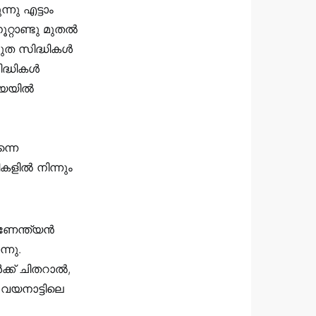
നു എട്ടാം
റ്റാണ്ടു മുതൽ
ുത സിദ്ധികൾ
ിദ്ധികൾ
ത്യയിൽ
്നെ
കളിൽ നിന്നും
ഷിണേന്ത്യൻ
്നു.
്ക് ചിതറാൽ,
 വയനാട്ടിലെ