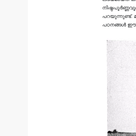
നിഷ്ഠപൂർണ്ണവൂ
പറയുന്നുണ്ട്
പഠനങ്ങൾ ഈ പ്