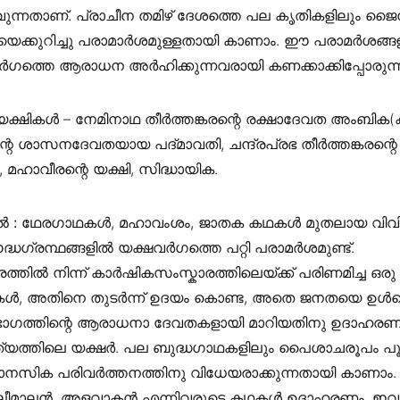
ുന്നതാണ്. പ്രാചീന തമിഴ് ദേശത്തെ പല കൃതികളിലും ജ
െക്കുറിച്ചു പരാമാർശമുള്ളതായി കാണാം. ഈ പരാമർശങ്ങ
ർഗത്തെ ആരാധന അർഹിക്കുന്നവരായി കണക്കാക്കിപ്പോരുന്ന
ഷികൾ – നേമിനാഥ തീർത്തങ്കരന്റെ രക്ഷാദേവത അംബിക(കൂ
െ ശാസനദേവതയായ പദ്മാവതി, ചന്ദ്രപ്രഭ തീർത്തങ്കരന്റെ 
 മഹാവീരന്റെ യക്ഷി, സിദ്ധായിക.
ൽ :
ഥേരഗാഥകൾ, മഹാവംശം, ജാതക കഥകൾ മുതലായ വിവിധ
ധഗ്രന്ഥങ്ങളിൽ യക്ഷവർഗത്തെ പറ്റി പരാമർശമുണ്ട്.
്തിൽ നിന്ന് കാർഷികസംസ്കാരത്തിലെയ്ക്ക് പരിണമിച്ച ഒ
ൾ, അതിനെ തുടർന്ന് ഉദയം കൊണ്ട, അതെ ജനതയെ ഉൾക്
ിഭാഗത്തിന്റെ ആരാധനാ ദേവതകളായി മാറിയതിനു ഉദാഹര
യത്തിലെ യക്ഷർ. പല ബുദ്ധഗാഥകളിലും പൈശാചരൂപം പൂ
ാനസിക പരിവർത്തനത്തിനു വിധേയരാക്കുന്നതായി കാണാം. 
ഗുലീമാലൻ, അളവാകൻ എന്നിവരുടെ കഥകൾ ഉദാഹരണം. ഇവ