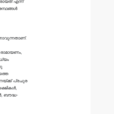
ായത് എന്ന്
്രന്ഥങ്ങൾ
ാവുന്നതാണ്.
െ രാമായണം,
ധ്യം
ു
ത്തെ
്ക്ക് പ്രചുര
യക്ഷികൾ,
, ബൗദ്ധ-