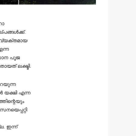
നാ
്പങ്ങൾക്ക്.
 വ്യക്തമായ
എന്ന
ധാന പൂജ
ായത് ലക്ഷ്മി.
റയുന്ന
ൾ യക്ഷി എന്ന
്തിന്റെയും
സനയെപ്പറ്റി
. ഇന്ന്