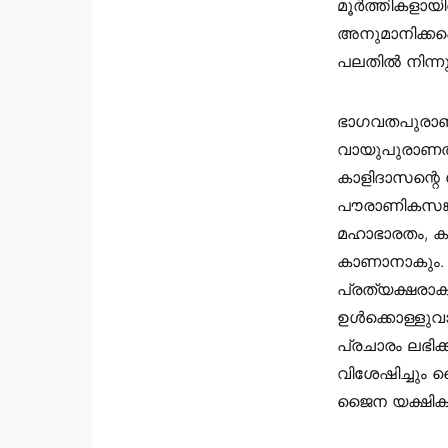
മൂർത്തികളായ
അനുമാനിക്കപ്പ
പലതിൽ നിന്നു
ഭാഗവതപുരാണത
വായുപുരാണത്
കാളിദാസന്റെ
പൗരാണികസങ്കല
മഹാഭാരതം, ക
കാണാനാകും.
പ്രത്യക്ഷരാക
ഉൾക്കൊള്ളുവ
പ്രചാരം ലഭിക
വിശേഷിച്ചും 
ജൈന യക്ഷികള