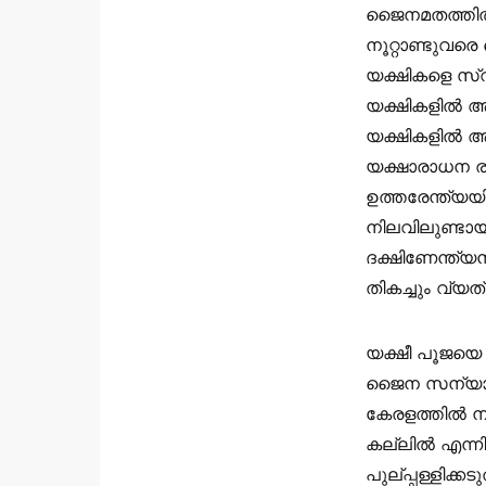
ജൈനമതത്തിൽ
നൂറ്റാണ്ടുവര
യക്ഷികളെ സ്
യക്ഷികളിൽ ആര
യക്ഷികളിൽ ആര
യക്ഷാരാധന രൂ
ഉത്തരേന്ത്യ
നിലവിലുണ്ടായ
ദക്ഷിണേന്ത്യ
തികച്ചും വ്യത
യക്ഷീ പൂജയെ ക
ജൈന സന്യാസി
കേരളത്തിൽ ന
കല്ലിൽ എന്നി
പുല്പ്പള്ളിക്