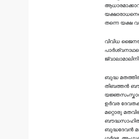
ആധാരമാക്കാവ
യക്ഷാരാധനെയ
തന്നെ യക്ഷ വ
വിവിധ ജൈനയക്
പാർശ്വനാഥന്റ
ജ്വാലാമാലിനി,
ബുദ്ധ മതത്തി
തിബത്തൻ ബൗദ്
യജ്ഞസംസ്കാരത
ഉർവര ദേവതക
മറ്റൊരു മതവ
ബൗദ്ധസാഹിത്
ബുദ്ധദേവൻ മ
ഗർദ്ദഭ, അം