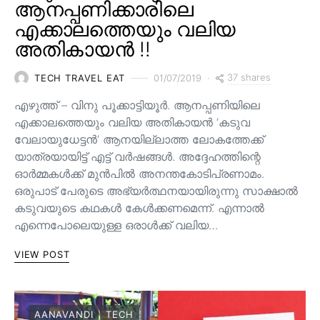
ആനപ്പണിക്കാരിലെ
എക്കാലത്തെയും വലിയ
അതികായൻ !!
37 shares
TECH TRAVEL EAT
01/07/2019
എഴുത്ത് – വിനു പൂക്കാട്ടിയൂർ. ആനപ്പണിയിലെ
എക്കാലത്തെയും വലിയ അതികായൻ ‘കടുവ
വേലായുധേട്ടൻ’ ആനയില്ലാത്ത ലോകത്തേക്ക്
യാത്രയായിട്ട് എട്ട് വർഷങ്ങൾ. അദ്ദേഹത്തിന്റെ
ഓർമ്മകൾക്ക് മുൻപിൽ അനന്തകോടിപ്രണാമം.
ഒരുപാട് പേരുടെ അഭ്യർത്ഥനയായിരുന്നു സാക്ഷാൽ
കടുവയുടെ കഥകൾ കേൾക്കണമെന്ന്. എന്നാൽ
എന്നെപോലെയുള്ള ഒരാൾക്ക് വലിയ…
VIEW POST
AANAVANDI
TECH