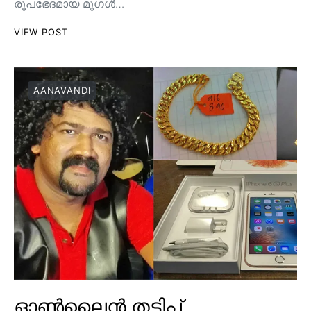
രൂപഭേദമായ മുഗൾ…
VIEW POST
AANAVANDI
ഓൺലൈൻ തട്ടിപ്പ്