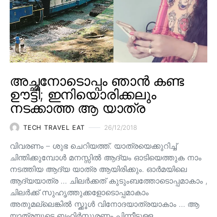
അച്ഛനോടൊപ്പം ഞാൻ കണ്ട
ഊട്ടി; ഇനിയൊരിക്കലും
നടക്കാത്ത ആ യാത്ര
TECH TRAVEL EAT
26/12/2018
വിവരണം – ശുഭ ചെറിയത്ത്. യാത്രയെക്കുറിച്ച്
ചിന്തിക്കുമ്പോൾ മനസ്സിൽ ആദ്യം ഓടിയെത്തുക നാം
നടത്തിയ ആദ്യ യാത്ര ആയിരിക്കും. ഓർമയിലെ
ആദ്യയാത്ര … ചിലർക്കത് കുടുംബത്തോടൊപ്പമാകാം ,
ചിലർക്ക് സുഹൃത്തുക്കളോടൊപ്പമാകാം
അതുമല്ലെങ്കിൽ സ്ക്കൂൾ വിനോദയാത്രയാകാം … ആ
യാത്രയുടെ ബഹിർസ്ഫുരണം പിന്നീടുള്ള…