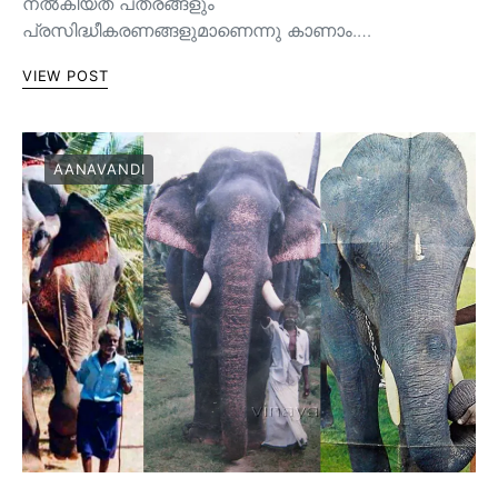
നല്‍കിയത് പത്രങ്ങളും
പ്രസിദ്ധീകരണങ്ങളുമാണെന്നു കാണാം.…
VIEW POST
AANAVANDI