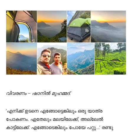
വിവരണം – ഷാനിൽ മുഹമ്മദ്.
‘എനിക്ക് ഉടനെ എങ്ങോട്ടെങ്കിലും ഒരു യാത്ര
പോകണം. ഏതേലും മലയിലേക്ക്, അല്ലേൽ
കാട്ടിലേക്ക്. എങ്ങോടെങ്കിലും പോയേ പറ്റൂ…’ രണ്ടു