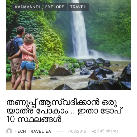
AANAVANDI
EXPLORE
TRAVEL
തണുപ്പ് ആസ്വദിക്കാൻ ഒരു
യാത്ര പോകാം… ഇതാ ടോപ്
10 സ്ഥലങ്ങൾ
845 shares
TECH TRAVEL EAT
17/03/2019