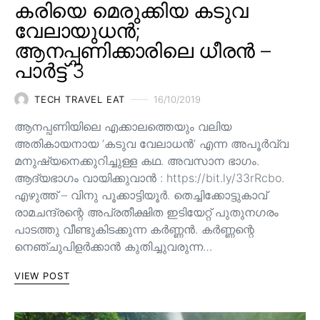
കരിയെ മെരുക്കിയ കടുവ
വേലായുധൻ;
ആനപ്പണിക്കാരിലെ ധീരൻ –
പാർട്ട് 3
TECH TRAVEL EAT
16/10/2019
ആനപ്പണിയിലെ എക്കാലത്തെയും വലിയ
അതികായനായ ‘കടുവ വേലാധൻ’ എന്ന അപൂർവ്വ
മനുഷ്യനെക്കുറിച്ചുള്ള കഥ. അവസാന ഭാഗം.
ആദ്യഭാഗം വായിക്കുവാൻ : https://bit.ly/33rRcbo.
എഴുത്ത് – വിനു പൂക്കാട്ടിയൂർ. തെച്ചിക്കോട്ടുകാവ്
രാമചന്ദ്രന്റെ അപ്രതീക്ഷിത ഇടിയേറ്റ് പുതുനഗരം
പാടത്തു വീണ്ടുകിടക്കുന്ന കർണ്ണൻ. കർണ്ണന്റെ
നെഞ്ചുപിളർക്കാൻ കുതിച്ചുവരുന്ന…
VIEW POST