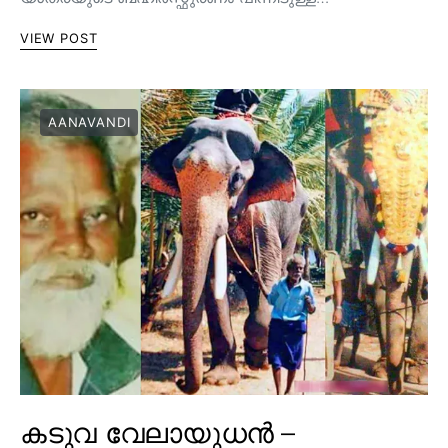
VIEW POST
AANAVANDI
കടുവ വേലായുധൻ –