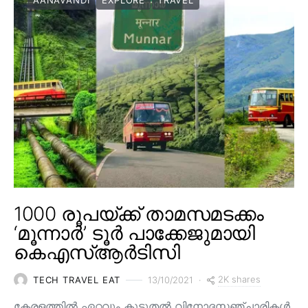
AANAVANDI
EXPLORE
TRAVEL
1000 രൂപയ്ക്ക് താമസമടക്കം
‘മൂന്നാർ’ ടൂർ പാക്കേജുമായി
കെഎസ്ആർടിസി
2K shares
TECH TRAVEL EAT
13/10/2021
കേരളത്തിൽ ഏറ്റവും കൂടുതൽ വിനോദസഞ്ചാരികൾ