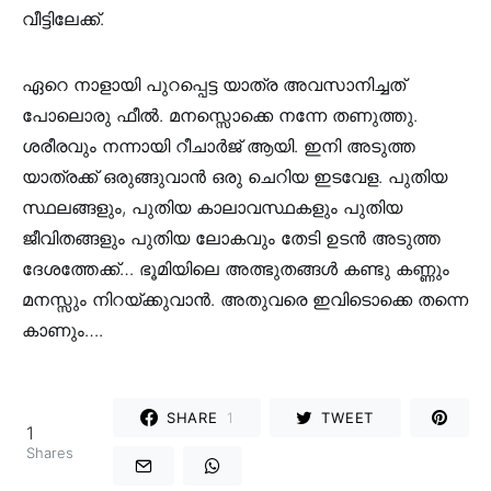
വീട്ടിലേക്ക്.
ഏറെ നാളായി പുറപ്പെട്ട യാത്ര അവസാനിച്ചത്
പോലൊരു ഫീൽ. മനസ്സൊക്കെ നന്നേ തണുത്തു.
ശരീരവും നന്നായി റീചാർജ് ആയി. ഇനി അടുത്ത
യാത്രക്ക് ഒരുങ്ങുവാൻ ഒരു ചെറിയ ഇടവേള. പുതിയ
സ്ഥലങ്ങളും, പുതിയ കാലാവസ്ഥകളും പുതിയ
ജീവിതങ്ങളും പുതിയ ലോകവും തേടി ഉടൻ അടുത്ത
ദേശത്തേക്ക്… ഭൂമിയിലെ അത്ഭുതങ്ങൾ കണ്ടു കണ്ണും
മനസ്സും നിറയ്ക്കുവാൻ. അതുവരെ ഇവിടൊക്കെ തന്നെ
കാണും….
SHARE
1
TWEET
1
Shares