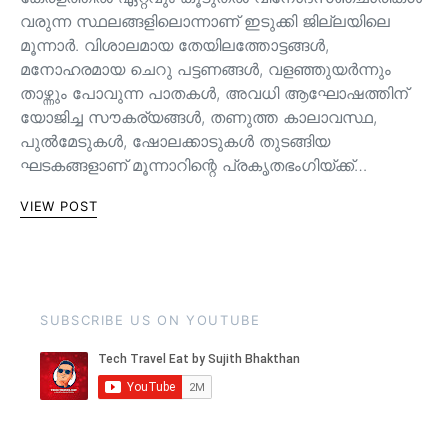
വരുന്ന സ്ഥലങ്ങളിലൊന്നാണ് ഇടുക്കി ജില്ലയിലെ
മൂന്നാർ. വിശാലമായ തേയിലത്തോട്ടങ്ങള്‍,
മനോഹരമായ ചെറു പട്ടണങ്ങള്‍, വളഞ്ഞുയര്‍ന്നും
താഴ്ന്നും പോവുന്ന പാതകള്‍, അവധി ആഘോഷത്തിന്
യോജിച്ച സൗകര്യങ്ങള്‍, തണുത്ത കാലാവസ്ഥ,
പുൽമേടുകൾ, ഷോലക്കാടുകൾ തുടങ്ങിയ
ഘടകങ്ങളാണ് മൂന്നാറിന്റെ പ്രകൃതഭംഗിയ്ക്ക്…
VIEW POST
SUBSCRIBE US ON YOUTUBE