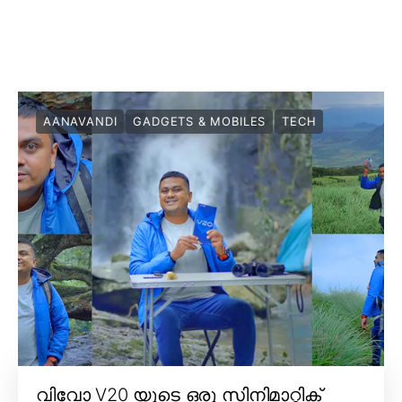
AANAVANDI
GADGETS & MOBILES
TECH
വിവോ V20 യുടെ ഒരു സിനിമാറ്റിക്