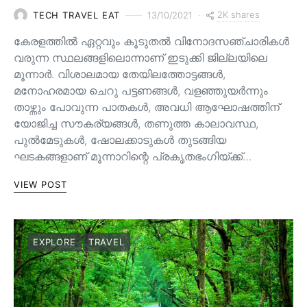
2K shares
TECH TRAVEL EAT
13/10/2021
കേരളത്തിൽ ഏറ്റവും കൂടുതൽ വിനോദസഞ്ചാരികൾ
വരുന്ന സ്ഥലങ്ങളിലൊന്നാണ് ഇടുക്കി ജില്ലയിലെ
മൂന്നാർ. വിശാലമായ തേയിലത്തോട്ടങ്ങള്‍,
മനോഹരമായ ചെറു പട്ടണങ്ങള്‍, വളഞ്ഞുയര്‍ന്നും
താഴ്ന്നും പോവുന്ന പാതകള്‍, അവധി ആഘോഷത്തിന്
യോജിച്ച സൗകര്യങ്ങള്‍, തണുത്ത കാലാവസ്ഥ,
പുൽമേടുകൾ, ഷോലക്കാടുകൾ തുടങ്ങിയ
ഘടകങ്ങളാണ് മൂന്നാറിന്റെ പ്രകൃതഭംഗിയ്ക്ക്…
VIEW POST
EXPLORE
TRAVEL