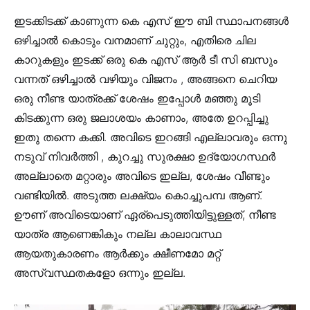
ഇടക്കിടക്ക് കാണുന്ന കെ എസ് ഈ ബി സ്ഥാപനങ്ങൾ
ഒഴിച്ചാൽ കൊടും വനമാണ് ചുറ്റും, എതിരെ ചില
കാറുകളും ഇടക്ക് ഒരു കെ എസ് ആർ ടീ സി ബസും
വന്നത് ഒഴിച്ചാൽ വഴിയും വിജനം , അങ്ങനെ ചെറിയ
ഒരു നീണ്ട യാത്രക്ക് ശേഷം ഇപ്പോൾ മഞ്ഞു മൂടി
കിടക്കുന്ന ഒരു ജലാശയം കാണാം, അതേ ഉറപ്പിച്ചു
ഇതു തന്നെ കക്കി. അവിടെ ഇറങ്ങി എല്ലാവരും ഒന്നു
നടുവ് നിവർത്തി , കുറച്ചു സുരക്ഷാ ഉദ്യോഗസ്ഥർ
അല്ലാതെ മറ്റാരും അവിടെ ഇല്ല, ശേഷം വീണ്ടും
വണ്ടിയിൽ. അടുത്ത ലക്ഷ്യം കൊച്ചുപമ്പ ആണ്.
ഊണ് അവിടെയാണ് ഏര്പെടുത്തിയിട്ടുള്ളത്, നീണ്ട
യാത്ര ആണെങ്കികും നല്ല കാലാവസ്ഥ
ആയതുകാരണം ആർക്കും ക്ഷീണമോ മറ്റ്‌
അസ്വസ്ഥതകളോ ഒന്നും ഇല്ല.