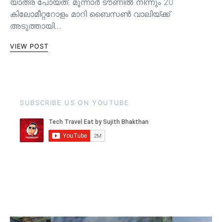
യാത്ര പോയത്. മൂന്നാർ ടൗണിൽ നിന്നും 20
കിലോമീറ്ററോളം മാറി ബൈസൺ വാലിയ്ക്ക്
അടുത്തായി…
VIEW POST
SUBSCRIBE US ON YOUTUBE