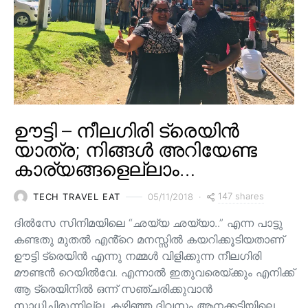
ഊട്ടി – നീലഗിരി ട്രെയിൻ
യാത്ര; നിങ്ങൾ അറിയേണ്ട
കാര്യങ്ങളെല്ലാം…
147 shares
TECH TRAVEL EAT
05/11/2018
ദിൽസേ സിനിമയിലെ “ഛയ്യ ഛയ്യാ..” എന്ന പാട്ടു
കണ്ടതു മുതൽ എൻ്റെ മനസ്സിൽ കയറിക്കൂടിയതാണ്
ഊട്ടി ട്രെയിൻ എന്നു നമ്മൾ വിളിക്കുന്ന നീലഗിരി
മൗണ്ടൻ റെയിൽവേ. എന്നാൽ ഇതുവരെയ്ക്കും എനിക്ക്
ആ ട്രെയിനിൽ ഒന്ന് സഞ്ചരിക്കുവാൻ
സാധിച്ചിരുന്നില്ല. കഴിഞ്ഞ ദിവസം ആനക്കട്ടിയിലെ…