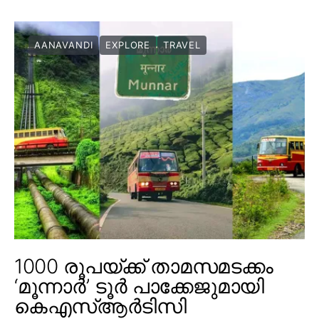
AANAVANDI
EXPLORE
TRAVEL
1000 രൂപയ്ക്ക് താമസമടക്കം
‘മൂന്നാർ’ ടൂർ പാക്കേജുമായി
കെഎസ്ആർടിസി