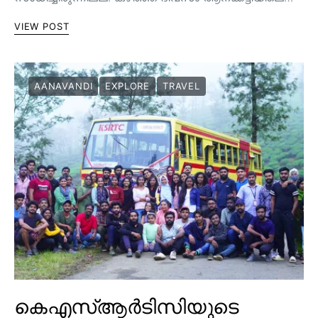
VIEW POST
AANAVANDI
EXPLORE
TRAVEL
കെഎസ്ആർടിസിയുടെ