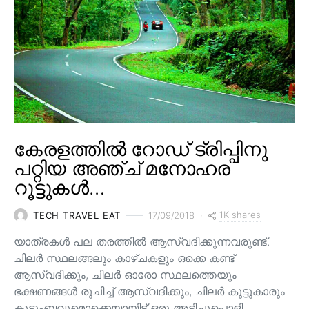
കേരളത്തിൽ റോഡ് ട്രിപ്പിനു
പറ്റിയ അഞ്ച് മനോഹര
റൂട്ടുകൾ…
1K shares
TECH TRAVEL EAT
17/09/2018
യാത്രകൾ പല തരത്തിൽ ആസ്വദിക്കുന്നവരുണ്ട്.
ചിലർ സ്ഥലങ്ങലും കാഴ്ചകളും ഒക്കെ കണ്ട്
ആസ്വദിക്കും, ചിലർ ഓരോ സ്ഥലത്തെയും
ഭക്ഷണങ്ങൾ രുചിച്ച് ആസ്വദിക്കും, ചിലർ കൂട്ടുകാരും
കുടുംബവുമൊക്കെയായിട്ട് ഒരു അടിച്ചുപൊളി