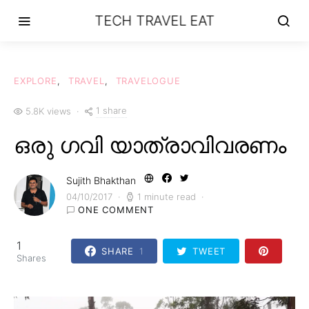
TECH TRAVEL EAT
EXPLORE
TRAVEL
TRAVELOGUE
1 share
5.8K views
ഒരു ഗവി യാത്രാവിവരണം
Sujith Bhakthan
04/10/2017
1 minute read
ONE COMMENT
1
SHARE
1
TWEET
Shares