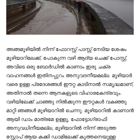
അങ്ങമൂഴിയിൽ നിന്ന്‌ ഫോറസ്റ്റ് പാസ്സ് നേടിയ ശേഷം
മൂഴിയാറിലേക്ക്, പോകുന്ന വഴി ആദ്യ ചെക്ക് പോസ്റ്റ്,
അവിടെ ഒരു ബോർഡിൽ കാണാം ഇരു ചക്ര
വാഹനങ്ങൾ ഇതിനപ്പുറം അനുവദനീയമല്ല. മൂഴിയാർ
വരെ ഉള്ള പ്രദേശങ്ങൾ ഈറ്റ കാടിനാൽ സമൃദ്ധമാണ്,
അതിനാൽ തന്നെ ആനകളുടെ വിഹാരകേന്ദ്രവും.
വഴിയിലേക്ക് ചാഞ്ഞു നിൽക്കുന്ന ഈറ്റകൾ വകഞ്ഞു
മാറ്റി ഞങ്ങൾ മൂഴിയാറിൽ ചെന്നു. മൂഴിയാറിൽ കാണാൻ
ആയി ഡാം മാത്രമേ ഉള്ളൂ, ഫോട്ടോഗ്രാഫി
അനുവധിനീയമല്ല, മൂഴിയാറിൽ നിന്ന്‌ അടുത്ത
സ്റ്റോപ് ആയ കക്കി ഡാമിലേക്ക് കുത്തനെയുള്ള