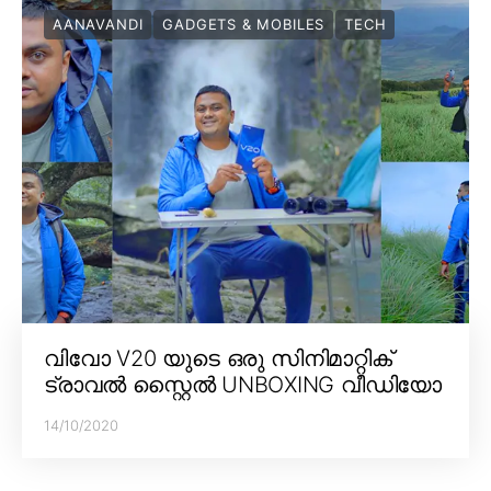
AANAVANDI
GADGETS & MOBILES
TECH
വിവോ V20 യുടെ ഒരു സിനിമാറ്റിക്
ട്രാവൽ സ്റ്റൈൽ UNBOXING വീഡിയോ
14/10/2020