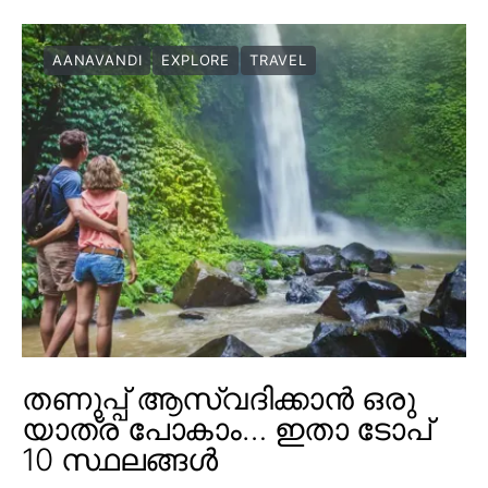
AANAVANDI
EXPLORE
TRAVEL
തണുപ്പ് ആസ്വദിക്കാൻ ഒരു
യാത്ര പോകാം… ഇതാ ടോപ്
10 സ്ഥലങ്ങൾ