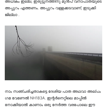
അധികം ഇല്ല, ഇരുട്ടുനത്തിനു മുൻപ് വനാപാതയുടെ
അപ്പുറം എത്തണം. അപ്പുറം വള്ളക്കടവാണ്, ഇടുക്കി
ജില്ലാ .
നാം സഞ്ചരിച്ചതാകട്ടെ ദേശിയ പാത അഥവാ അല്പം
ഗമ വേണേൽ NH183A. ഇന്റർനെറ്റിലെ മാപ്പിൽ
നോക്കിയാൽ കാണാം ഒരു നേർത്ത വരപോലെ ഈ