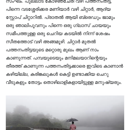
സംഘം. പുല്ലാട് കോഴഞ്ചേരി വഴി പത്തനംതിട്ട,
പിന്നെ വടശ്ശേരിക്കര മണിയാർ വഴി ചിറ്റാർ, ആദ്യ
സ്റ്റോപ് ചിറ്റാറിൽ. പ്രാതൽ ആയി ബ്രെഡും ജാമും
ഒരു ഞാലിപൂവനും പിന്നെ ഒരു ഗ്ലാസ് ചായയും
സമീപത്തുള്ള ഒരു ചെറിയ കടയിൽ നിന്ന് ശേഷം
സീതത്തോട് വഴി അങ്ങമൂഴി. ചിറ്റാർ മുതൽ
പത്തനംതിട്ടയുടെ മറ്റൊരു മുഖം ആണ് നാം
കാണുന്നത്. പമ്പയുടെയും മനിമലയാറിന്റെയും
തീരത്ത് കാണുന്ന പത്തനംതിട്ടക്കാരെ ഇവിടെ കാണാൻ
കഴിയില്ല, കരിങ്കലുകൾ കെട്ടി ഉണ്ടാക്കിയ ചെറു
വീടുകളും തോട്ടം തൊഴിലാളികളായിട്ടുള്ള മനുഷ്യരും.