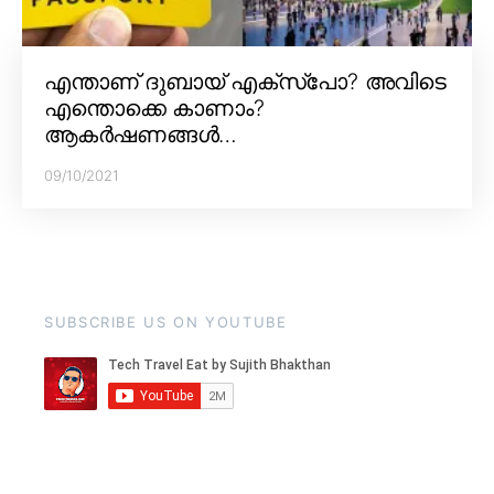
എന്താണ് ദുബായ് എക്സ്പോ? അവിടെ
എന്തൊക്കെ കാണാം?
ആകർഷണങ്ങൾ…
09/10/2021
SUBSCRIBE US ON YOUTUBE