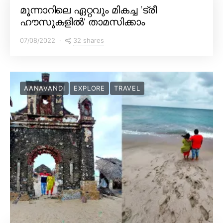
മൂന്നാറിലെ ഏറ്റവും മികച്ച ‘ട്രീ
ഹൗസുകളിൽ’ താമസിക്കാം
32 shares
07/08/2022
AANAVANDI
EXPLORE
TRAVEL