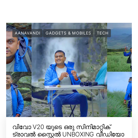
AANAVANDI
GADGETS & MOBILES
TECH
വിവോ V20 യുടെ ഒരു സിനിമാറ്റിക്
ട്രാവൽ സ്റ്റൈൽ UNBOXING വീഡിയോ