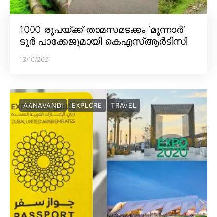
1000 രൂപയ്ക്ക് താമസമടക്കം ‘മൂന്നാർ’
ടൂർ പാക്കേജുമായി കെഎസ്ആർടിസി
13/10/2021
AANAVANDI
EXPLORE
TRAVEL