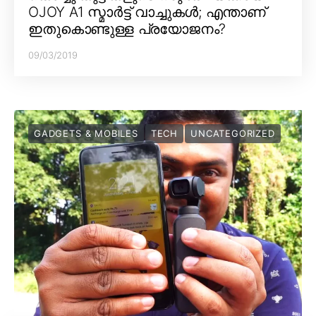
OJOY A1 സ്മാർട്ട് വാച്ചുകൾ; എന്താണ്
ഇതുകൊണ്ടുള്ള പ്രയോജനം?
09/03/2019
GADGETS & MOBILES
TECH
UNCATEGORIZED