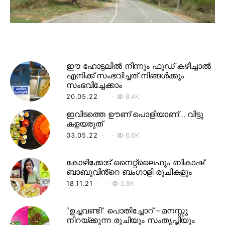
ഈ ഹോട്ടലിൽ നിന്നും ഫുഡ് കഴിച്ചാൽ
എനിക്ക് സംഭവിച്ചത് നിങ്ങൾക്കും
സംഭവിച്ചേക്കാം
20.05.22
8.4K
ഇവിടത്തെ ഊണ് പൊളിയാണ്… വിട്ടു
കളയരുത്
03.05.22
6.6K
കോഴിക്കോട് നൈറ്റ്‌ലൈഫും ബികാഷ്
ബാബുവിൻ്റെ ബംഗാളി രുചികളും
18.11.21
5.8K
“ഉച്ചവണ്ടി” പൊതിച്ചോറ് – മനസ്സു
നിറയ്ക്കുന്ന രുചിയും സംതൃപ്തിയും