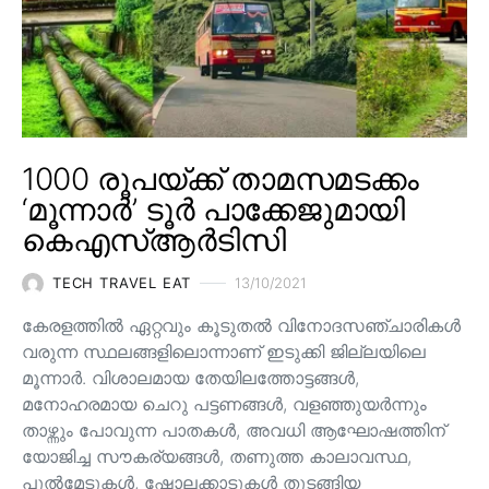
1000 രൂപയ്ക്ക് താമസമടക്കം
‘മൂന്നാർ’ ടൂർ പാക്കേജുമായി
കെഎസ്ആർടിസി
TECH TRAVEL EAT
13/10/2021
കേരളത്തിൽ ഏറ്റവും കൂടുതൽ വിനോദസഞ്ചാരികൾ
വരുന്ന സ്ഥലങ്ങളിലൊന്നാണ് ഇടുക്കി ജില്ലയിലെ
മൂന്നാർ. വിശാലമായ തേയിലത്തോട്ടങ്ങള്‍,
മനോഹരമായ ചെറു പട്ടണങ്ങള്‍, വളഞ്ഞുയര്‍ന്നും
താഴ്ന്നും പോവുന്ന പാതകള്‍, അവധി ആഘോഷത്തിന്
യോജിച്ച സൗകര്യങ്ങള്‍, തണുത്ത കാലാവസ്ഥ,
പുൽമേടുകൾ, ഷോലക്കാടുകൾ തുടങ്ങിയ