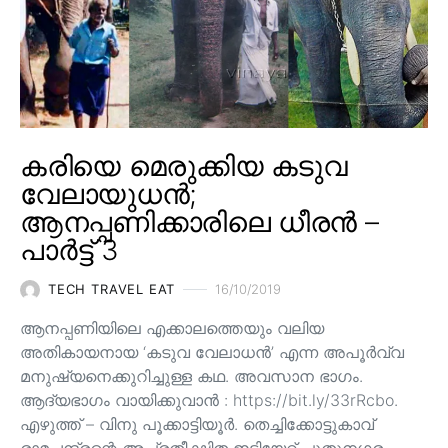
കരിയെ മെരുക്കിയ കടുവ
വേലായുധൻ;
ആനപ്പണിക്കാരിലെ ധീരൻ –
പാർട്ട് 3
TECH TRAVEL EAT
16/10/2019
ആനപ്പണിയിലെ എക്കാലത്തെയും വലിയ
അതികായനായ ‘കടുവ വേലാധൻ’ എന്ന അപൂർവ്വ
മനുഷ്യനെക്കുറിച്ചുള്ള കഥ. അവസാന ഭാഗം.
ആദ്യഭാഗം വായിക്കുവാൻ : https://bit.ly/33rRcbo.
എഴുത്ത് – വിനു പൂക്കാട്ടിയൂർ. തെച്ചിക്കോട്ടുകാവ്
രാമചന്ദ്രന്റെ അപ്രതീക്ഷിത ഇടിയേറ്റ് പുതുനഗരം