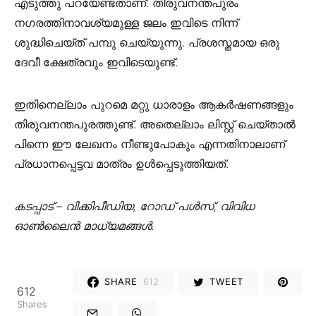
എടുത്തു പറയേണ്ടതാണ്. തിരുവനന്തപുരം
നഗരത്തിനാവശ്യമുള്ള ജലം ഇവിടെ നിന്ന്
ശുദ്ധിചെയ്ത് പമ്പു ചെയ്യുന്നു. പ്രശസ്തമായ ഒരു
ദേവീ ക്ഷേത്രവും ഇവിടെയുണ്ട്.
ഇതിനെല്ലാം പുറമെ മറ്റു ധാരാളം ആകർഷണങ്ങളും
തിരുവനന്തപുരത്തുണ്ട്. അതെല്ലാം ലിസ്റ്റ് ചെയ്‌താൽ
പിന്നെ ഈ ലേഖനം നീണ്ടുപോകും എന്നതിനാലാണ്
പ്രധാനപ്പെട്ടവ മാത്രം ഉൾപ്പെടുത്തിയത്.
കടപ്പാട് – വിക്കിപീഡിയ, റോഡ് പൾസ്, വിവിധ
ഓൺലൈൻ മാധ്യമങ്ങൾ.
SHARE
612
TWEET
612
Shares