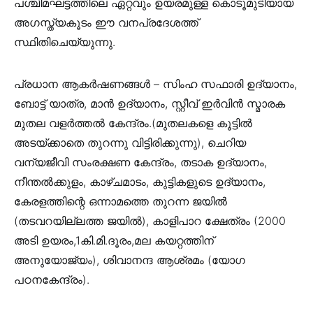
പശ്ചിമഘട്ടത്തിലെ ഏറ്റവും ഉയരമുള്ള കൊടൂമുടിയായ
അഗസ്ത്യകൂടം ഈ വനപ്രദേശത്ത്
സ്ഥിതിചെയ്യുന്നു.
പ്രധാന ആകർഷണങ്ങൾ – സിംഹ സഫാരി ഉദ്യാനം,
ബോട്ട് യാത്ര, മാൻ ഉദ്യാനം, സ്റ്റീവ് ഇർവിൻ സ്മാരക
മുതല വളർത്തൽ കേന്ദ്രം.(മുതലകളെ കൂട്ടിൽ
അടയ്ക്കാതെ തുറന്നു വിട്ടിരിക്കുന്നു), ചെറിയ
വന്യജീവി സംരക്ഷണ കേന്ദ്രം, തടാക ഉദ്യാനം,
നീന്തൽക്കുളം, കാഴ്ചമാടം, കുട്ടികളുടെ ഉദ്യാനം,
കേരളത്തിന്റെ ഒന്നാമത്തെ തുറന്ന ജയിൽ
(തടവറയില്ലത്ത ജയിൽ), കാളിപാറ ക്ഷേത്രം (2000
അടി ഉയരം,1കി.മി.ദൂരം,മല കയറ്റത്തിന്
അനുയോജ്യം), ശിവാനന്ദ ആശ്രമം (യോഗ
പഠനകേന്ദ്രം).