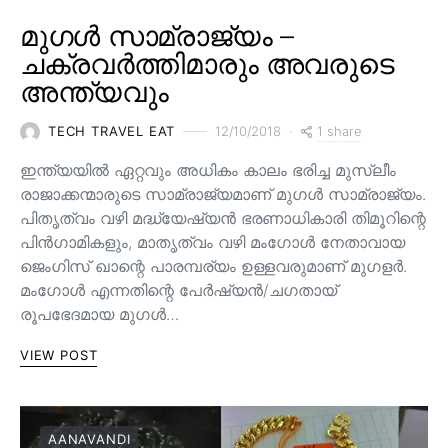
മുഗൾ സാമ്രാജ്യം –
ചക്രവർത്തിമാരും അവരുടെ
അന്ത്യവും
1 share
TECH TRAVEL EAT
12/10/2018
ഇന്ത്യയിൽ ഏറ്റവും അധികം കാലം ഭരിച്ച മുസ്ലീം
രാജാക്കന്മാരുടെ സാമ്രാജ്യമാണ് മുഗൾ സാമ്രാജ്യം.
പിതൃത്വം വഴി മദ്ധ്യേഷ്യൻ ഭരണാധികാരി തിമൂറിന്റെ
പിൻ‌ഗാമികളും, മാതൃത്വം വഴി മംഗോൾ നേതാവായ
ജെംഗിസ് ഖാന്റെ പാരമ്പര്യം ഉള്ളവരുമാണ്‌ മുഗളർ.
മംഗോൾ എന്നതിന്റെ പേർഷ്യൻ/ചഗതായ്
രൂപഭേദമായ മുഗൾ…
VIEW POST
AANAVANDI