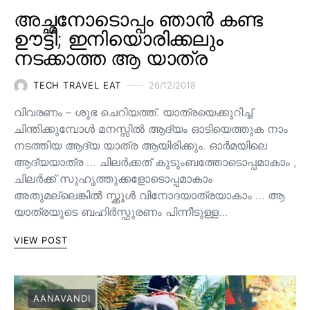
അച്ഛനോടൊപ്പം ഞാൻ കണ്ട
ഊട്ടി; ഇനിയൊരിക്കലും
നടക്കാത്ത ആ യാത്ര
TECH TRAVEL EAT
26/12/2018
വിവരണം – ശുഭ ചെറിയത്ത്. യാത്രയെക്കുറിച്ച്
ചിന്തിക്കുമ്പോൾ മനസ്സിൽ ആദ്യം ഓടിയെത്തുക നാം
നടത്തിയ ആദ്യ യാത്ര ആയിരിക്കും. ഓർമയിലെ
ആദ്യയാത്ര … ചിലർക്കത് കുടുംബത്തോടൊപ്പമാകാം ,
ചിലർക്ക് സുഹൃത്തുക്കളോടൊപ്പമാകാം
അതുമല്ലെങ്കിൽ സ്ക്കൂൾ വിനോദയാത്രയാകാം … ആ
യാത്രയുടെ ബഹിർസ്ഫുരണം പിന്നീടുള്ള…
VIEW POST
AANAVANDI