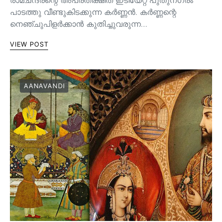
പാടത്തു വീണ്ടുകിടക്കുന്ന കർണ്ണൻ. കർണ്ണന്റെ
നെഞ്ചുപിളർക്കാൻ കുതിച്ചുവരുന്ന…
VIEW POST
AANAVANDI