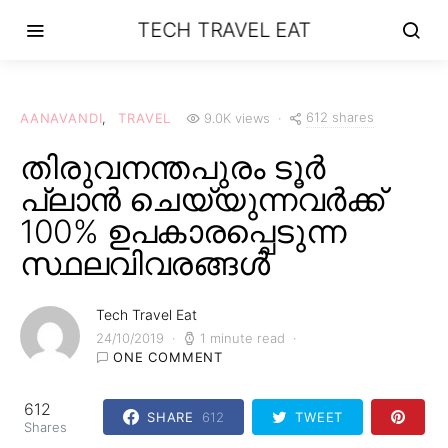
TECH TRAVEL EAT
612 shares
AANAVANDI
TRAVEL
9.0K views
തിരുവനന്തപുരം ടൂർ
പ്ലാൻ ചെയ്യുന്നവർക്ക്
100% ഉപകാരപ്പെടുന്ന
സ്ഥലവിവരങ്ങൾ
Tech Travel Eat
24/10/2019
1 minute read
ONE COMMENT
612
SHARE
612
TWEET
Shares