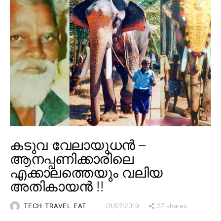
കടുവ വേലായുധൻ –
ആനപ്പണിക്കാരിലെ
എക്കാലത്തെയും വലിയ
അതികായൻ !!
37 shares
TECH TRAVEL EAT
01/07/2019