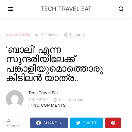
TECH TRAVEL EAT
4 shares
AANAVANDI
1.9K views
‘ബാലി’ എന്ന
സുന്ദരിയിലേക്ക്
പങ്കാളിയുമൊത്തൊരു
കിടിലൻ യാത്ര..
Tech Travel Eat
11/03/2019
1 minute read
NO COMMENTS
4
SHARE
4
TWEET
Shares