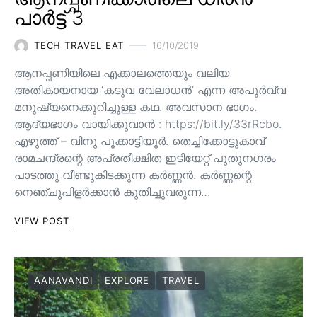
പാർട്ട് 3
TECH TRAVEL EAT
16/10/2019
ആനപ്പണിയിലെ എക്കാലത്തെയും വലിയ
അതികായനായ ‘കടുവ വേലാധൻ’ എന്ന അപൂർവ്വ
മനുഷ്യനെക്കുറിച്ചുള്ള കഥ. അവസാന ഭാഗം.
ആദ്യഭാഗം വായിക്കുവാൻ : https://bit.ly/33rRcbo.
എഴുത്ത് – വിനു പൂക്കാട്ടിയൂർ. തെച്ചിക്കോട്ടുകാവ്
രാമചന്ദ്രന്റെ അപ്രതീക്ഷിത ഇടിയേറ്റ് പുതുനഗരം
പാടത്തു വീണ്ടുകിടക്കുന്ന കർണ്ണൻ. കർണ്ണന്റെ
നെഞ്ചുപിളർക്കാൻ കുതിച്ചുവരുന്ന…
VIEW POST
AANAVANDI
EXPLORE
TRAVEL