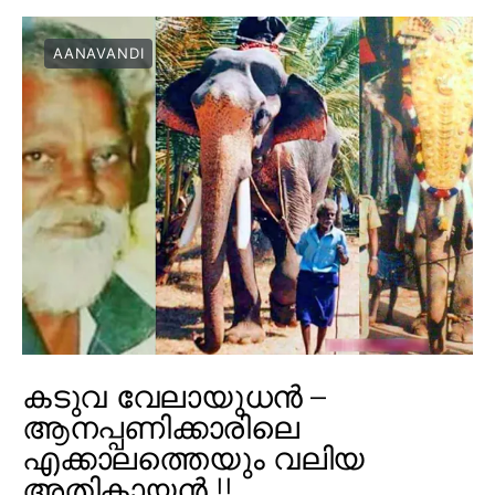
AANAVANDI
കടുവ വേലായുധൻ –
ആനപ്പണിക്കാരിലെ
എക്കാലത്തെയും വലിയ
അതികായൻ !!