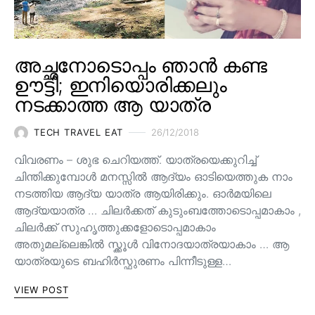
അച്ഛനോടൊപ്പം ഞാൻ കണ്ട
ഊട്ടി; ഇനിയൊരിക്കലും
നടക്കാത്ത ആ യാത്ര
TECH TRAVEL EAT
26/12/2018
വിവരണം – ശുഭ ചെറിയത്ത്. യാത്രയെക്കുറിച്ച്
ചിന്തിക്കുമ്പോൾ മനസ്സിൽ ആദ്യം ഓടിയെത്തുക നാം
നടത്തിയ ആദ്യ യാത്ര ആയിരിക്കും. ഓർമയിലെ
ആദ്യയാത്ര … ചിലർക്കത് കുടുംബത്തോടൊപ്പമാകാം ,
ചിലർക്ക് സുഹൃത്തുക്കളോടൊപ്പമാകാം
അതുമല്ലെങ്കിൽ സ്ക്കൂൾ വിനോദയാത്രയാകാം … ആ
യാത്രയുടെ ബഹിർസ്ഫുരണം പിന്നീടുള്ള…
VIEW POST