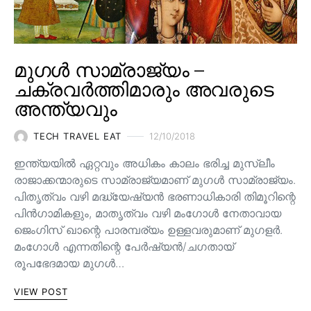
മുഗൾ സാമ്രാജ്യം –
ചക്രവർത്തിമാരും അവരുടെ
അന്ത്യവും
TECH TRAVEL EAT
12/10/2018
ഇന്ത്യയിൽ ഏറ്റവും അധികം കാലം ഭരിച്ച മുസ്ലീം
രാജാക്കന്മാരുടെ സാമ്രാജ്യമാണ് മുഗൾ സാമ്രാജ്യം.
പിതൃത്വം വഴി മദ്ധ്യേഷ്യൻ ഭരണാധികാരി തിമൂറിന്റെ
പിൻ‌ഗാമികളും, മാതൃത്വം വഴി മംഗോൾ നേതാവായ
ജെംഗിസ് ഖാന്റെ പാരമ്പര്യം ഉള്ളവരുമാണ്‌ മുഗളർ.
മംഗോൾ എന്നതിന്റെ പേർഷ്യൻ/ചഗതായ്
രൂപഭേദമായ മുഗൾ…
VIEW POST