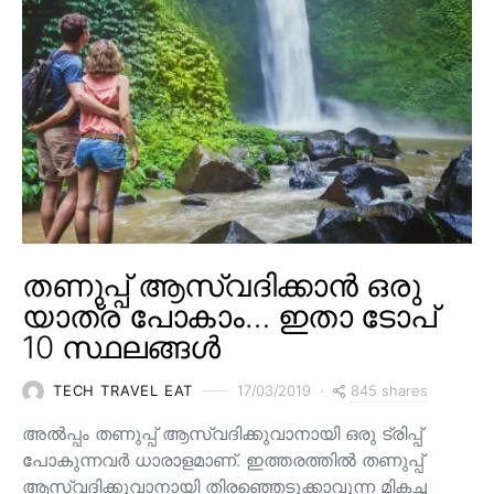
തണുപ്പ് ആസ്വദിക്കാൻ ഒരു
യാത്ര പോകാം… ഇതാ ടോപ്
10 സ്ഥലങ്ങൾ
845 shares
TECH TRAVEL EAT
17/03/2019
അൽപ്പം തണുപ്പ് ആസ്വദിക്കുവാനായി ഒരു ട്രിപ്പ്
പോകുന്നവർ ധാരാളമാണ്. ഇത്തരത്തിൽ തണുപ്പ്
ആസ്വദിക്കുവാനായി തിരഞ്ഞെടുക്കാവുന്ന മികച്ച