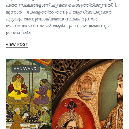
പത്ത് സ്ഥലങ്ങളാണ് ചുവടെ കൊടുത്തിരിക്കുന്നത്. 1.
മൂന്നാർ – കേരളത്തിൽ തണുപ്പ് ആസ്വദിക്കുവാൻ
ഏറ്റവും അനുയോജ്യമായ സ്ഥലം മൂന്നാർ
തന്നെയാണെന്നതിൽ ആർക്കും സംശയമൊന്നും
ഉണ്ടാകില്ല.…
VIEW POST
AANAVANDI