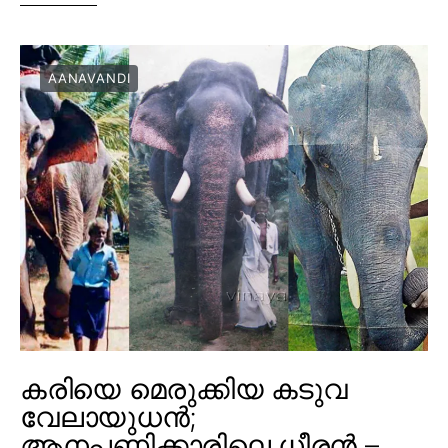
AANAVANDI
കരിയെ മെരുക്കിയ കടുവ
വേലായുധൻ;
ആനപ്പണിക്കാരിലെ ധീരൻ –