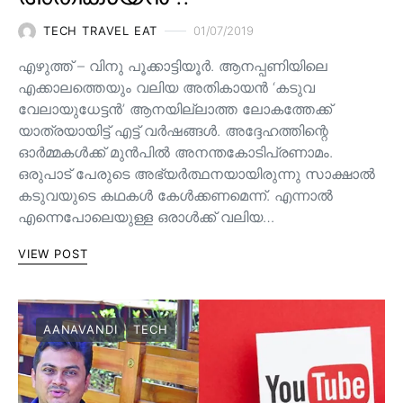
TECH TRAVEL EAT
01/07/2019
എഴുത്ത് – വിനു പൂക്കാട്ടിയൂർ. ആനപ്പണിയിലെ
എക്കാലത്തെയും വലിയ അതികായൻ ‘കടുവ
വേലായുധേട്ടൻ’ ആനയില്ലാത്ത ലോകത്തേക്ക്
യാത്രയായിട്ട് എട്ട് വർഷങ്ങൾ. അദ്ദേഹത്തിന്റെ
ഓർമ്മകൾക്ക് മുൻപിൽ അനന്തകോടിപ്രണാമം.
ഒരുപാട് പേരുടെ അഭ്യർത്ഥനയായിരുന്നു സാക്ഷാൽ
കടുവയുടെ കഥകൾ കേൾക്കണമെന്ന്. എന്നാൽ
എന്നെപോലെയുള്ള ഒരാൾക്ക് വലിയ…
VIEW POST
AANAVANDI
TECH