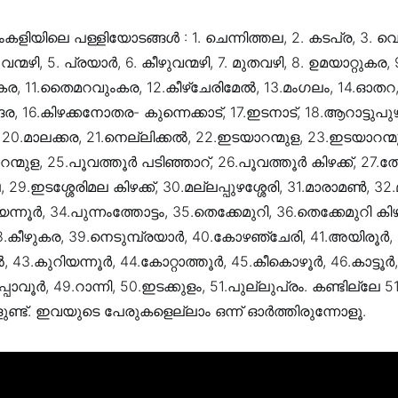
ംകളിയിലെ പള്ളിയോടങ്ങൾ : 1. ചെന്നിത്തല, 2. കടപ്ര, 3.
വന്മഴി, 5. പ്രയാർ, 6. കീഴുവന്മഴി, 7. മുതവഴി, 8. ഉമയാറ്റുകര, 9.
ുകര, 11.തൈമറവുംകര, 12.കീഴ്ചേരിമേൽ, 13.മംഗലം, 14.ഓതറ
ര, 16.കിഴക്കനോതര- കുന്നെക്കാട്, 17.ഇടനാട്‌, 18.ആറാട്ടുപു
20.മാലക്കര, 21.നെല്ലിക്കൽ, 22.ഇടയാറന്മുള, 23.ഇടയാറന്മുള 
മുള, 25.പൂവത്തൂർ പടിഞ്ഞാറ്‌, 26.പൂവത്തൂർ കിഴക്ക്‌, 27.തോട്
 29.ഇടശ്ശേരിമല കിഴക്ക്‌, 30.മല്ലപ്പുഴശ്ശേരി, 31.മാരാമൺ, 
യന്നൂർ, 34.പുന്നംത്തോട്ടം, 35.തെക്കേമുറി, 36.തെക്കേമുറി കിഴക
8.കീഴുകര, 39.നെടുമ്പ്രയാർ, 40.കോഴഞ്ചേരി, 41.അയിരൂർ,
3.കുറിയന്നൂർ, 44.കോറ്റാത്തൂർ, 45.കീകൊഴൂർ, 46.കാട്ടൂർ,
പാവൂർ, 49.റാന്നി, 50.ഇടക്കുളം, 51.പുല്ലുപ്രം. കണ്ടില്ലേ 5
ുണ്ട്. ഇവയുടെ പേരുകളെല്ലാം ഒന്ന് ഓർത്തിരുന്നോളൂ.