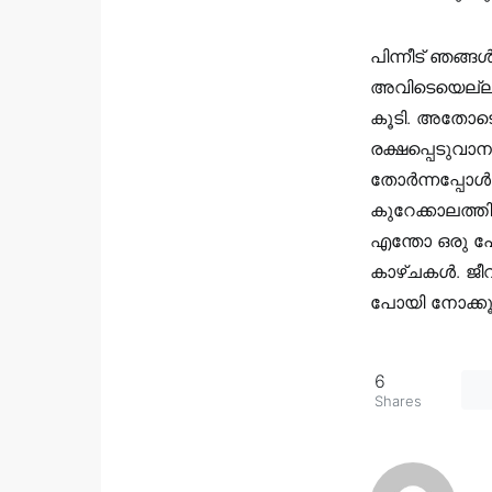
പിന്നീട് ഞങ
അവിടെയെല്ലാ
കൂടി. അതോടെ
രക്ഷപ്പെടുവാ
തോർന്നപ്പോൾ 
കുറേക്കാലത്ത
എന്തോ ഒരു പോ
കാഴ്ചകൾ. ജീവ
പോയി നോക്കൂ.
6
Shares