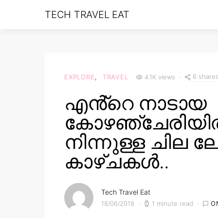
TECH TRAVEL EAT
6 share
EXPLORE
TRAVEL
4.1K views
എൻ്റെ നാടായ
കോഴഞ്ചേരിയി
നിന്നുള്ള ചില 
കാഴ്ചകൾ..
Tech Travel Eat
18/06/2018
1 minute read
O