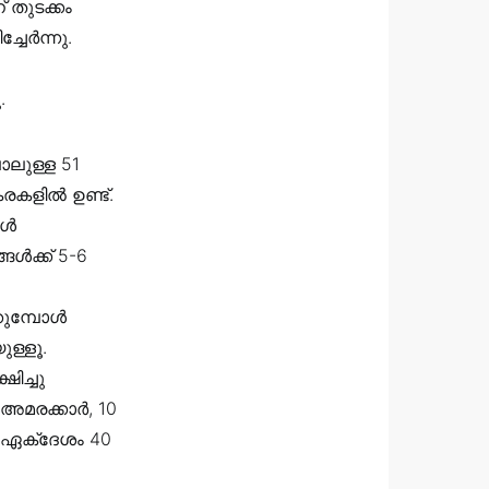
തുടക്കം
ചേർന്നു.
.
ലുള്ള 51
കളിൽ ഉണ്ട്.
ങൾ
ങൾക്ക്‌ 5-6
്കുമ്പോൾ
ള്ളൂ.
ിച്ചു
അമരക്കാർ, 10
്‌ ഏക്ദേശം 40