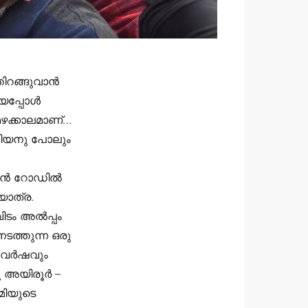
തിറങ്ങുവാൻ
ായപ്പോൾ
മഴക്കാലമാണ്…
നിയനു പോലും
െയിൻ റോഡിൽ
യാത്ര.
ിടം അൽപ്പം
ടത്തുന്ന ഒരു
ാ വർഷവും
 അയിരൂർ –
ാമിയുടെ