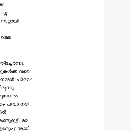
്.
്ചു
 നാളായി
ത്തെ
ച്ചേർന്നു.
ുകൾക്ക് വരെ
മ്മൾ ‘പ്രേമം’
ുന്നു.
ചെറുകോൽ –
ഴെ പമ്പാ നദി
റിൽ
ുമുട്ടി. മഴ
്കേപ്പ് ആയി.