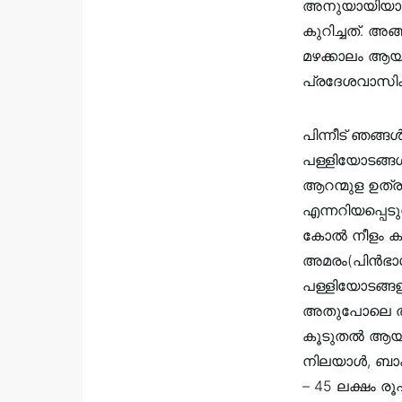
അനുയായിയായ
കുറിച്ചത്. അ
മഴക്കാലം ആയ
പ്രദേശവാസികളാ
പിന്നീട് ഞങ
പള്ളിയോടങ്ങ
ആറന്മുള ഉത്രട്
എന്നറിയപ്പെടുന
കോൽ നീളം കുറവ
അമരം(പിൻഭാഗം)
പള്ളിയോടങ്ങള
അതുപോലെ തന്ന
കൂടുതൽ ആയിരി
നിലയാൾ, ബാക്ക
– 45 ലക്ഷം ര