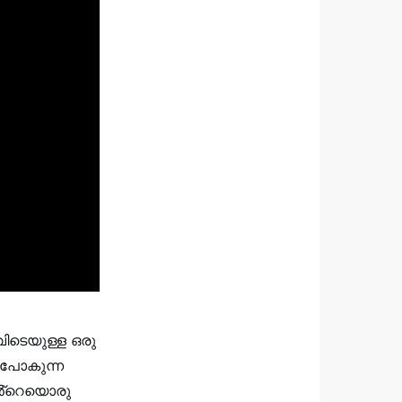
വിടെയുള്ള ഒരു
. പോകുന്ന
എൻ്റെയൊരു