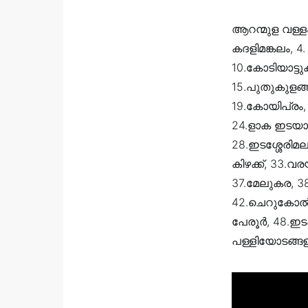
ആറന്മുള വള്ള
കദളിമങ്കലം, 4. 
10.കോടിയാട്ട
15.പുതുകുളങ്ങ
19.കോയിപ്രം, 
24.ളാക ഇടയാറന്
28.ഇടശ്ശേരിമല,
കിഴക്ക്, 33.വര
37.മേലുകര, 3
42.ചെറുകോൽ, 4
പേരൂർ, 48.ഇടപ്
പള്ളിയോടങ്ങള