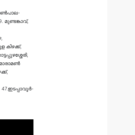
 വെൺപാല-
 മുണ്ടങ്കാവ്‌,
,
ഴ,
കിഴക്ക്‌,
ടപ്പുഴശ്ശേരി,
32.മാരാമൺ
്ക്,
 47.ഇടപ്പാവൂർ-
1