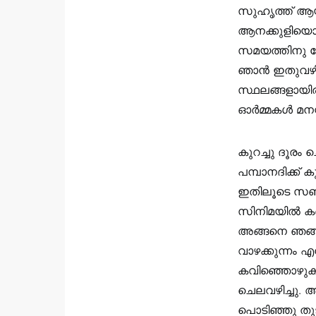
സുഹൃത്ത് ആയി
ആനക്കുളിയൊക്
സമയത്തിനു ശ
ഞാൻ ഇതുവഴിയൊക്
സ്ഥലങ്ങളായി
ഓർമ്മകൾ മനസ്
കുറച്ചു ദൂരം
പമ്പാനദിക്ക
ഇതിലൂടെ സഞ്ച
സിനിമയിൽ കണ്
അങ്ങനെ ഞങ്ങൾ
വാഴക്കുന്നം എ
കവിഞ്ഞൊഴുകി
ചെലവഴിച്ചു. 
പൊടിഞ്ഞു തുട