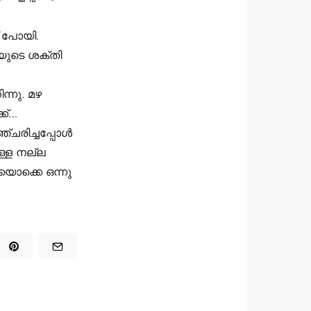
് പോയി.
യുടെ ശക്തി
്നു. മഴ
ക്…
്ചരിച്ചപ്പോൾ
ള്ള നല്ല
യൊക്കെ ഒന്നു