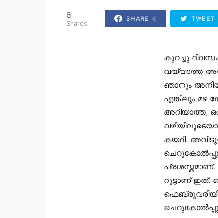
6
SHARE
6
TWEET
Shares
കുറച്ചു ദിവസ
വയ്യാത്ത അവ
ഞാനും അനിയനു
എങ്കിലും മഴ
അറിയാത്ത, ഒര
വഴിയിലൂടെയായ
കയറി. അവിടുന
ചെറുകോൽപ്പു
പ്രശസ്തമാണ്
റൂട്ടാണ് ഇത്
ഫെബ്രുവരിയ
ചെറുകോൽപ്പുഴ 