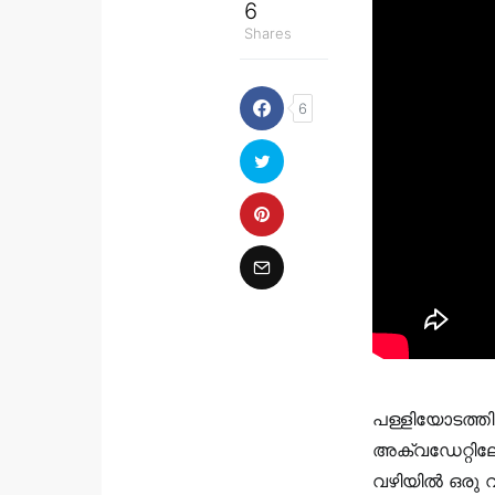
6
Shares
6
പള്ളിയോടത്തി
അക്വഡേറ്റിലേ
വഴിയിൽ ഒരു വ