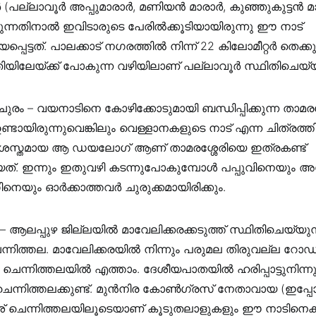
(പല്ലാവൂർ അപ്പുമാരാർ, മണിയൻ മാരാർ, കുഞ്ഞുകുട്ടൻ 
രുന്നതിനാൽ ഇവിടാരുടെ പേരിൽക്കൂടിയായിരുന്നു ഈ നാട്
പെട്ടത്. പാലക്കാട് നഗരത്തിൽ നിന്ന് 22 കിലോമീറ്റർ തെക്കു
ിയിലേയ്ക്ക് പോകുന്ന വഴിയിലാണ് പല്ലാവൂർ സ്ഥിതിചെയ്യു
 ചുരം – വയനാടിനെ കോഴിക്കോടുമായി ബന്ധിപ്പിക്കുന്ന താമരശ
്ടായിരുന്നുവെങ്കിലും വെള്ളാനകളുടെ നാട് എന്ന ചിത്രത്ത
 പ്രശസ്തമായ ആ ഡയലോഗ് ആണ് താമരശ്ശേരിയെ ഇത്രകണ്ട്
ിയത്. ഇന്നും ഇതുവഴി കടന്നുപോകുമ്പോൾ പപ്പുവിനെയും അ
ും ഓർക്കാത്തവർ ചുരുക്കമായിരിക്കും.
 – ആലപ്പുഴ ജില്ലയിൽ മാവേലിക്കരക്കടുത്ത് സ്ഥിതിചെയ്യുന
ന്നിത്തല. മാവേലിക്കരയിൽ നിന്നും പരുമല തിരുവല്ല റോഡി
ചെന്നിത്തലയിൽ എത്താം. ദേശീയപാതയിൽ ഹരിപ്പാട്ടുനിന്
ം ചെന്നിത്തലക്കുണ്ട്. മുൻനിര കോൺഗ്രസ് നേതാവായ (ഇപ്പ
് ചെന്നിത്തലയിലൂടെയാണ് കൂടുതലാളുകളും ഈ നാടിനെക്കുറ