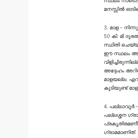
സ്ഥലം നാടൊട്
മനസ്സിൽ ഓടിയ
3. മാള – നിന്
50 കി. മി ദൂര
സ്ഥിതി ചെയ്യ
ഈ സ്ഥലം അറിയ
വിളിച്ചിരുന്
അദ്ദേഹം അറിയപ
മാളയല്ല. എറ
കൂടിയുണ്ട് മാ
4. പല്ലാവൂർ –
പല്ലശ്ശന ഗ്ര
പ്രകൃതിരമണീ
ഗ്രാമമാണിത്.