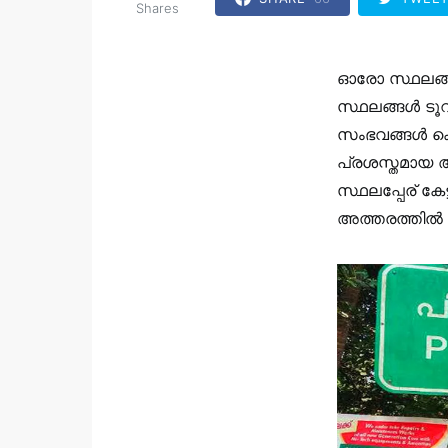
Shares
ഓരോ സ്ഥലങ്ങള
സ്ഥലങ്ങൾ ടൂറി
സംഭവങ്ങൾ കൊ
പ്രശസ്തമായ അ
സ്ഥലപ്പേര് കേ
അത്തരത്തിൽ ച