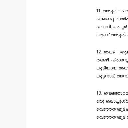
11. അടൂർ – പ
കൊണ്ടു മാത്ര
ഭവാനി, അടൂർ
ആണ് അടൂരിനെ
12. തകഴി : ആല
തകഴി. പ്രശസ
കൂടിയായ തകഴി
കുട്ടനാട്, അമ്
13. വെഞ്ഞാറമൂ
ഒരു കൊച്ചുഗ്
വെഞ്ഞാറമൂടില
വെഞ്ഞാറമൂട് 