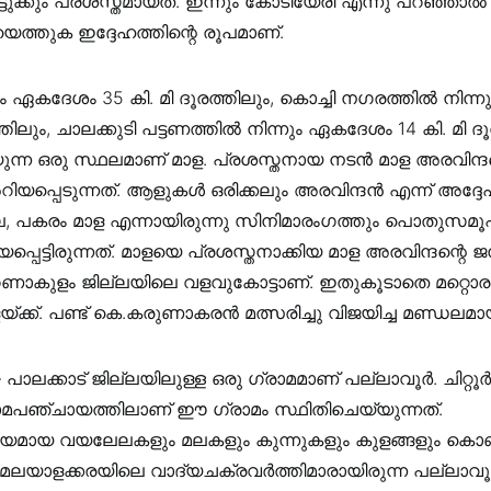
ടുക്കും പ്രശസ്തമായത്. ഇന്നും കോടിയേരി എന്നു പറഞ്ഞാ
െത്തുക ഇദ്ദേഹത്തിന്റെ രൂപമാണ്.
നും ഏകദേശം 35 കി. മി ദൂരത്തിലും, കൊച്ചി നഗരത്തിൽ നിന
ത്തിലും, ചാലക്കുടി പട്ടണത്തിൽ നിന്നും ഏകദേശം 14 കി. മി ദ
ുന്ന ഒരു സ്ഥലമാണ് മാള. പ്രശസ്തനായ നടൻ മാള അരവിന്ദ
പ്പെടുന്നത്. ആളുകൾ ഒരിക്കലും അരവിന്ദൻ എന്ന് അദ്ദ
നില്ല, പകരം മാള എന്നായിരുന്നു സിനിമാരംഗത്തും പൊതുസമൂ
്പെട്ടിരുന്നത്. മാളയെ പ്രശസ്തനാക്കിയ മാള അരവിന്ദന്റെ ജന
ണാകുളം ജില്ലയിലെ വളവുകോട്ടാണ്. ഇതുകൂടാതെ മറ്റൊരു
ളയ്ക്ക്. പണ്ട് കെ.കരുണാകരൻ മത്സരിച്ചു വിജയിച്ച മണ്ഡലമായ
 പാലക്കാട് ജില്ലയിലുള്ള ഒരു ഗ്രാമമാണ് പല്ലാവൂർ. ചിറ്റൂ
ാമപഞ്ചായത്തിലാണ് ഈ ഗ്രാമം സ്ഥിതിചെയ്യുന്നത്.
യമായ വയലേലകളും മലകളും കുന്നുകളും കുളങ്ങളും കൊണ്
 മലയാളക്കരയിലെ വാദ്യചക്രവർത്തിമാരായിരുന്ന പല്ലാവ