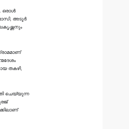
ർ. ഒരാൾ
 ഭാസി, അടൂർ
കൃഷ്ണനും
ഗ്രാമമാണ്
്മദേശം
മായ തകഴി,
ിതി ചെയ്യുന്ന
രജ്
്കിലാണ്