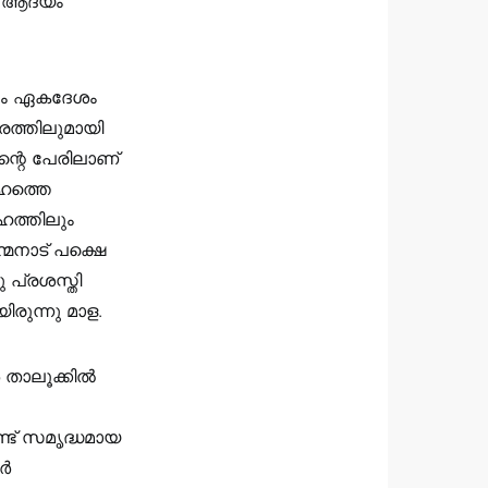
ൽ ആദ്യം
്നും ഏകദേശം
ൂരത്തിലുമായി
ന്റെ പേരിലാണ്
േഹത്തെ
ഹത്തിലും
്മനാട് പക്ഷെ
 പ്രശസ്തി
ിരുന്നു മാള.
ർ താലൂക്കിൽ
ട് സമൃദ്ധമായ
ൂർ