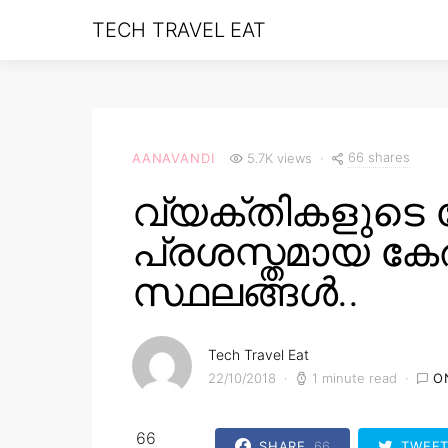
TECH TRAVEL EAT
66 shares
AANAVANDI
5.7K views
വ്യക്തികളുടെ
പ്രശസ്തമായ കേ
സ്ഥലങ്ങൾ..
Tech Travel Eat
22/10/2018
1 minute read
O
66
SHARE
66
TWEE