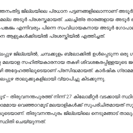
ത്തനംതിട്ട ജില്ലയിലെ പ്രധാന പട്ടണങ്ങളിലൊന്നാണ് അടൂ
മല്ല അടൂർ പ്രശസ്തമായത്. ചലച്ചിത്ര താരങ്ങളായ അടൂർ
 പങ്കജം എന്നിവരും പിന്നെ സംവിധായകനായ അടൂർ ഗോപാല
 ആളുകൾക്കിടയിൽ പ്രശസ്തിയിൽ എത്തിച്ചത്.
പ്പുഴ ജില്ലയില്‍, ചമ്പക്കുളം ബ്ലോക്കിൽ ഉൾപ്പെടുന്ന ഒരു 
്ത മലയാള സഹിത്യകാരനായ തകഴി ശിവശങ്കരപ്പിള്ളയുടെ ജന
‍ അദ്ദേഹത്തിലൂടെയാണ് പ്രസിദ്ധമായത്. കാർഷിക ഗ്രാമ
പലപ്പുഴ താലൂക്കുകളിലായി വ്യാപിച്ചു കിടക്കുന്നു.
ട് – തിരുവനന്തപുരത്ത് നിന്ന് 27 കിലോമീറ്റര്‍ വടക്കായി സ്ഥ
രാമമായ വെഞ്ഞാറമൂട് മലയാളികള്‍ക്ക് സുപരിചിതമായത് സൂ
ൂടെയാണ്. തിരുവനന്തപുരം ജില്ലയിലെ നെടുമങ്ങാട് താലുക
സ്ഥിതി ചെയ്യുന്നത്.