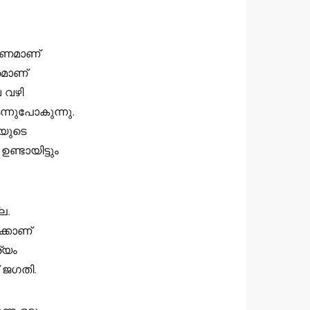
്ടണമാണ്
രമാണ്
 വഴി
ടന്നുപോകുന്നു.
ിയുടെ
്ടായിട്ടും
ല.
ക്കാണ്
്യം
 ജഗതി.