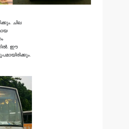
്കും. ചില
രമായ
ണം
്തിൽ. ഈ
പമായിരിക്കും.