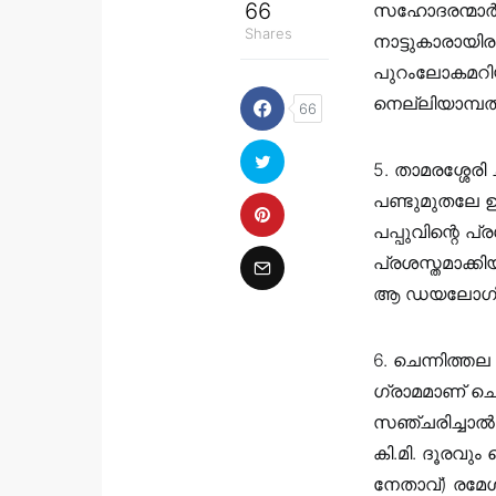
66
സഹോദരന്മാർ 
Shares
നാട്ടുകാരായി
പുറംലോകമറിയപ്
നെല്ലിയാമ്പത
66
5. താമരശ്ശേരി
പണ്ടുമുതലേ ഉണ
പപ്പുവിന്റെ
പ്രശസ്തമാക്ക
ആ ഡയലോഗിനെയ
6. ചെന്നിത്തല
ഗ്രാമമാണ് ചെ
സഞ്ചരിച്ചാൽ 
കി.മി. ദൂരവു
നേതാവ്) രമേശ