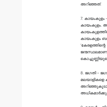
അറിഞ്ഞത്.
7. കായംകുളം 
കായംകുളം. ആല
കായംകുളത്തിന
കായംകുളം ബന്ധ
‘കേരളത്തിന്റെ
ജന്മസ്ഥലമാണ്
കൊച്ചുണ്ണിയു
8. ജഗതി – ജ
മലയാളികളെ കു
അറിഞ്ഞുകൂടാത
അധികമാർക്കു