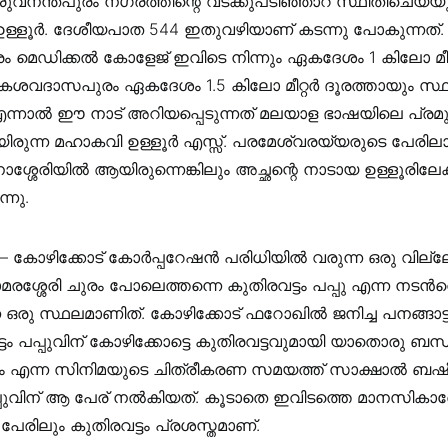
ിരുവനന്തപുരം നഗരത്തിന്റെ വടക്കുപടിഞ്ഞാറ്‌ സ്ഥിതിചെയ്യു
ഉള്ളൂർ. ദേശീയപാത 544 ഇതുവഴിയാണ് കടന്നു പോകുന്നത്.
ം മെഡിക്കൽ കോളേജ് ഇവിടെ നിന്നും ഏകദേശം 1 കിലോ മീറ
കേശവദാസപുരം ഏകദേശം 1.5 കിലോ മീറ്റർ ദൂരത്തായും സ്ഥ
 എന്നാൽ ഈ നാട് അറിയപ്പെടുന്നത് മലയാള ഭാഷയിലെ പ്രമ
രുന്ന മഹാകവി ഉള്ളൂർ എസ്സ്. പരമേശ്വരയ്യരുടെ പേരിലാ
ാശ്ശേരിയിൽ ആയിരുന്നെങ്കിലും അച്ഛന്റെ നാടായ ഉള്ളൂരിലേക്ക്
്നു.
ടം – കോഴിക്കോട് കോർപ്പറേഷൻ പരിധിയിൽ വരുന്ന ഒരു വില്
താമരശ്ശേരി ചുരം പോലെത്തന്നെ കുതിരവട്ടം പപ്പു എന്ന നട
 ഒരു സ്ഥലമാണിത്. കോഴിക്കോട് ഫറോഖില്‍ ജനിച്ച പനങ്ങാട്ട്
ടം പപ്പുവിന് കോഴിക്കോട്ടെ കുതിരവട്ടവുമായി യാതൊരു ബന്
യം എന്ന സിനിമയുടെ ചിത്രീകരണ സമയത്ത് സാക്ഷാല്‍ ബഷീ
പ്പുവിന് ആ പേര് നല്‍കിയത്. കൂടാതെ ഇവിടത്തെ മാനസിക
െ പേരിലും കുതിരവട്ടം പ്രശസ്തമാണ്.