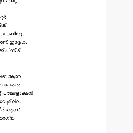
ന്ന ഒരു
്റർ
ിതി
ുഖ കവിയും
ണ്. ഇദ്ദേഹം
 പിന്നീട്
ലേജ് ആണ്
ൻറെ പേരിൽ
 പത്മദളാക്ഷന്‍
ധവുമില്ല.
ര്‍ ആണ്
ാരോഗ്യ