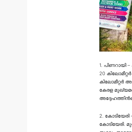
1. പിണറായി –
20 കിലോമീറ്റ
കിലോമീറ്റർ അ
കേരള മുഖ്യമന
അദ്ദേഹത്തിൻ
2. കോടിയേരി 
കോടിയേരി. മ