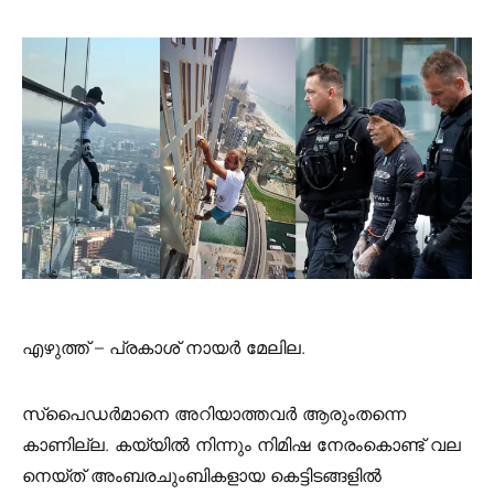
എഴുത്ത് – പ്രകാശ് നായർ മേലില.
സ്പൈഡർമാനെ അറിയാത്തവർ ആരുംതന്നെ
കാണില്ല. കയ്യിൽ നിന്നും നിമിഷ നേരംകൊണ്ട് വല
നെയ്ത് അംബരചുംബികളായ കെട്ടിടങ്ങളിൽ