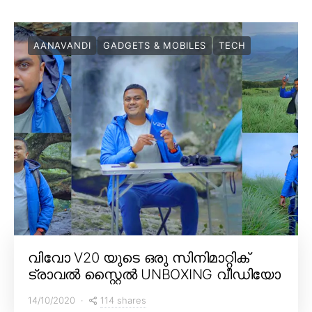
AANAVANDI
GADGETS & MOBILES
TECH
വിവോ V20 യുടെ ഒരു സിനിമാറ്റിക്
ട്രാവൽ സ്റ്റൈൽ UNBOXING വീഡിയോ
114 shares
14/10/2020