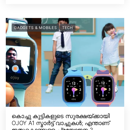
GADGETS & MOBILES
TECH
കൊച്ചു കുട്ടികളുടെ സുരക്ഷയ്ക്കായി
OJOY A1 സ്മാർട്ട് വാച്ചുകൾ; എന്താണ്
ഇതുകൊണ്ടുള്ള പ്രയോജനം?