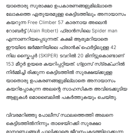
യാതൊരു സുരാക്ഷാ ഉപകാരണങ്ങളുമില്ലാതെ
ലോകത്തെ ഏതുയരമുള്ള കെട്ടിടത്തിലും അനായാസം
കയറുന്ന Free Climber 57 കാരനായ അലെൻ
റോബർട്ട് (Alain Robert) ഫ്രാൻസിലെ Spider man
എന്നാണറിയപ്പെടുന്നത്. കക്ഷി ആരുമറിയാതെ
ഈയിടെ ജർമ്മനിയിലെ ഫ്രാൻക് ഫെർട്ടിലുള്ള 42
നില സ്കൈപ്പർ (SKIPER) ടവറിൽ 20 മിനിട്ടുകൊണ്ടാണ്
153 മീറ്റർ ഉയരെ കയറിപ്പറ്റിയത്. ഗ്ളാസ് സ്‌ട്രക്‌ചറിൽ
നിർമ്മിച്ചി രിക്കുന്ന കെട്ടിടത്തിൽ സുരക്ഷയ്ക്കുള്ള
യാതൊരു ഉപകരണങ്ങളുമില്ലാതെ അനായാസം
കയറിപ്പോകുന്ന അലന്റെ സാഹസികത അവിടെക്കൂടിയ
ആളുകൾ മൊബൈലിൽ പകർത്തുകയും ചെയ്തു.
വിവരമറിഞ്ഞു പോലീസ് സ്ഥലത്തെത്തി അലനെ
കെട്ടിടത്തിൽനിന്നും താഴെയിറക്കി സുരക്ഷാ
മാനദണ്ഡങ്ങൾ പാലിക്കാതെ ജീവനപകടത്തിലാക്കുന്ന