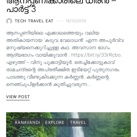
ആനപ്പണിക്കാരിലെ ധീരൻ –
പാർട്ട് 3
TECH TRAVEL EAT
16/10/2019
ആനപ്പണിയിലെ എക്കാലത്തെയും വലിയ
അതികായനായ ‘കടുവ വേലാധൻ’ എന്ന അപൂർവ്വ
മനുഷ്യനെക്കുറിച്ചുള്ള കഥ. അവസാന ഭാഗം.
ആദ്യഭാഗം വായിക്കുവാൻ : https://bit.ly/33rRcbo.
എഴുത്ത് – വിനു പൂക്കാട്ടിയൂർ. തെച്ചിക്കോട്ടുകാവ്
രാമചന്ദ്രന്റെ അപ്രതീക്ഷിത ഇടിയേറ്റ് പുതുനഗരം
പാടത്തു വീണ്ടുകിടക്കുന്ന കർണ്ണൻ. കർണ്ണന്റെ
നെഞ്ചുപിളർക്കാൻ കുതിച്ചുവരുന്ന…
VIEW POST
AANAVANDI
EXPLORE
TRAVEL