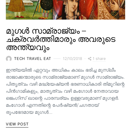
മുഗൾ സാമ്രാജ്യം –
ചക്രവർത്തിമാരും അവരുടെ
അന്ത്യവും
1 share
TECH TRAVEL EAT
12/10/2018
ഇന്ത്യയിൽ ഏറ്റവും അധികം കാലം ഭരിച്ച മുസ്ലീം
രാജാക്കന്മാരുടെ സാമ്രാജ്യമാണ് മുഗൾ സാമ്രാജ്യം.
പിതൃത്വം വഴി മദ്ധ്യേഷ്യൻ ഭരണാധികാരി തിമൂറിന്റെ
പിൻ‌ഗാമികളും, മാതൃത്വം വഴി മംഗോൾ നേതാവായ
ജെംഗിസ് ഖാന്റെ പാരമ്പര്യം ഉള്ളവരുമാണ്‌ മുഗളർ.
മംഗോൾ എന്നതിന്റെ പേർഷ്യൻ/ചഗതായ്
രൂപഭേദമായ മുഗൾ…
VIEW POST