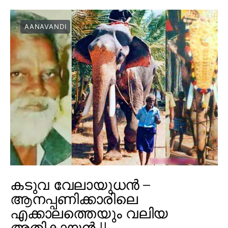
AANAVANDI
കടുവ വേലായുധൻ –
ആനപ്പണിക്കാരിലെ
എക്കാലത്തെയും വലിയ
അതികായൻ !!