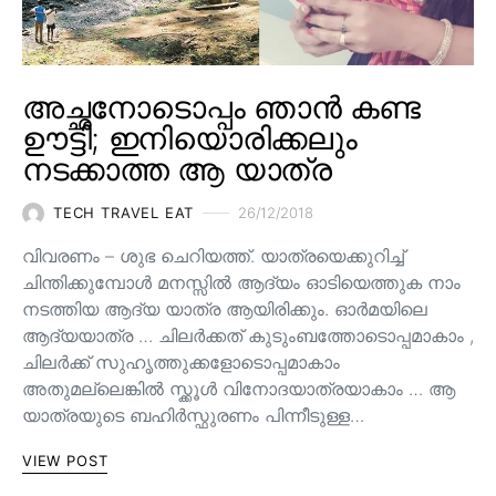
അച്ഛനോടൊപ്പം ഞാൻ കണ്ട
ഊട്ടി; ഇനിയൊരിക്കലും
നടക്കാത്ത ആ യാത്ര
TECH TRAVEL EAT
26/12/2018
വിവരണം – ശുഭ ചെറിയത്ത്. യാത്രയെക്കുറിച്ച്
ചിന്തിക്കുമ്പോൾ മനസ്സിൽ ആദ്യം ഓടിയെത്തുക നാം
നടത്തിയ ആദ്യ യാത്ര ആയിരിക്കും. ഓർമയിലെ
ആദ്യയാത്ര … ചിലർക്കത് കുടുംബത്തോടൊപ്പമാകാം ,
ചിലർക്ക് സുഹൃത്തുക്കളോടൊപ്പമാകാം
അതുമല്ലെങ്കിൽ സ്ക്കൂൾ വിനോദയാത്രയാകാം … ആ
യാത്രയുടെ ബഹിർസ്ഫുരണം പിന്നീടുള്ള…
VIEW POST