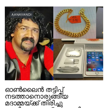
AANAVANDI
ഓൺലൈൻ തട്ടിപ്പ്
നടത്താനൊരുങ്ങിയ
മദാമ്മയ്ക്ക് തിരിച്ചു