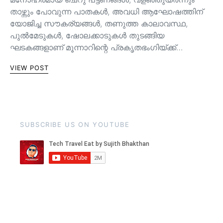
താഴ്ന്നും പോവുന്ന പാതകള്‍, അവധി ആഘോഷത്തിന്
യോജിച്ച സൗകര്യങ്ങള്‍, തണുത്ത കാലാവസ്ഥ,
പുൽമേടുകൾ, ഷോലക്കാടുകൾ തുടങ്ങിയ
ഘടകങ്ങളാണ് മൂന്നാറിന്റെ പ്രകൃതഭംഗിയ്ക്ക്…
VIEW POST
SUBSCRIBE US ON YOUTUBE