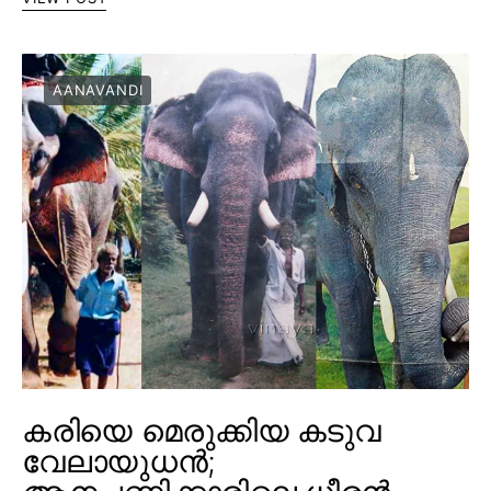
AANAVANDI
കരിയെ മെരുക്കിയ കടുവ
വേലായുധൻ;