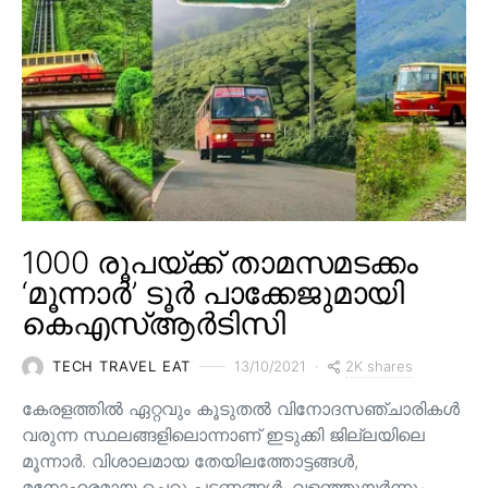
1000 രൂപയ്ക്ക് താമസമടക്കം
‘മൂന്നാർ’ ടൂർ പാക്കേജുമായി
കെഎസ്ആർടിസി
2K shares
TECH TRAVEL EAT
13/10/2021
കേരളത്തിൽ ഏറ്റവും കൂടുതൽ വിനോദസഞ്ചാരികൾ
വരുന്ന സ്ഥലങ്ങളിലൊന്നാണ് ഇടുക്കി ജില്ലയിലെ
മൂന്നാർ. വിശാലമായ തേയിലത്തോട്ടങ്ങള്‍,
മനോഹരമായ ചെറു പട്ടണങ്ങള്‍, വളഞ്ഞുയര്‍ന്നും