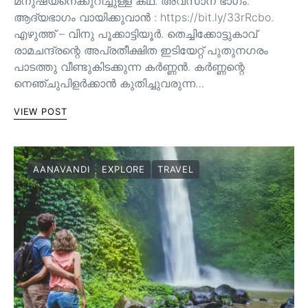
മനുഷ്യനെക്കുറിച്ചുള്ള കഥ. അവസാന ഭാഗം.
ആദ്യഭാഗം വായിക്കുവാൻ : https://bit.ly/33rRcbo.
എഴുത്ത് – വിനു പൂക്കാട്ടിയൂർ. തെച്ചിക്കോട്ടുകാവ്
രാമചന്ദ്രന്റെ അപ്രതീക്ഷിത ഇടിയേറ്റ് പുതുനഗരം
പാടത്തു വീണ്ടുകിടക്കുന്ന കർണ്ണൻ. കർണ്ണന്റെ
നെഞ്ചുപിളർക്കാൻ കുതിച്ചുവരുന്ന…
VIEW POST
AANAVANDI
EXPLORE
TRAVEL