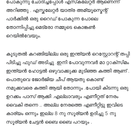
പോകുന്നു ചോദിച്ചപ്പോൾ എസ്‌കലേറ്റർ ആണെന്ന്
അറിഞ്ഞു . എസ്കലേറ്റർ യാത്ര അമ്യൂസ്മെന്റ്
പാർക്കിൽ ഒരു റൈഡ് പോകുന്ന പോലെ
തോന്നിപ്പിച്ചു.മെട്രോ നമ്മുടെ കൊങ്കൺ
റെയിൽവേയും.
കൂടുതൽ കറങ്ങിയില്ല ഒരു ഇന്ത്യൻ റെസ്റ്റോറന്റ് തപ്പി
പിടിച്ചു ഫുഡ് അടിച്ചു .ഇനി പോവുന്നവർ മാ goക്സിമം
ഇന്ത്യൻ ഹോട്ടൽ ഒഴുവാക്കുക്ക മുടിഞ്ഞ കത്തി ആണ് .
പൊതുവെ ജോർജിയ ചീപ് ആയതു കൊണ്ട്
നമുക്കവരെ കത്തി ആയി തോന്നും .പോയി കിടന്നു ഒരു
ഉറക്കം പാസ് ആക്കി .എല്ലാവരും എണീറ്റത് നേരം
വൈകി തന്നെ .. അല്ല നേരത്തെ എണീറ്റിട്ടു ഇവിടെ
കാര്യം ഒന്നും ഇല്ല 8 നു സൂര്യൻ ഉദിച്ചു 5 നു
സൂര്യൻ ചേട്ടൻ ബൈ ബൈ പറയും .