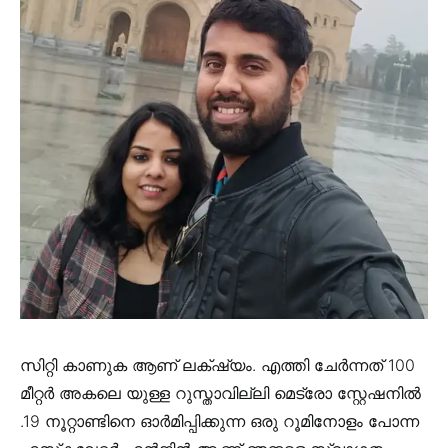
സിറ്റി കാണുക ആണ് ലക്‌ഷ്യം. എത്തി ചേർന്നത് 100
മീറ്റർ അകലെ യുള്ള റുസ്താവില്ലി മെട്രോ സ്റ്റേഷനിൽ
.19 നൂറ്റാണ്ടിനെ ഓർമിപ്പിക്കുന്ന ഒരു റൂമിനോളം പോന്ന