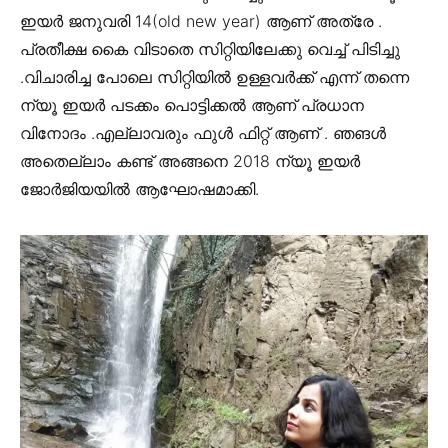
ഇയർ ജനുവരി 14(old new year) ആണ് അത്രേ .
പ്രതീക്ഷ കൈ വിടാതെ സിറ്റിയിലേക്കു വെച്ച് പിടിച്ചു
.വിചാരിച്ച പോലെ സിറ്റിയിൽ ഉള്ളവർക്ക് എന്ന് തന്നെ
ന്യൂ ഇയർ പടക്കം പൊട്ടിക്കൽ ആണ് പ്രധാന
വിനോദം .എല്ലാവരും ഫുൾ ഫിറ്റ് ആണ് . ഞങൾ
അതെല്ലാം കണ്ട് അങ്ങനെ 2018 ന്യൂ ഇയർ
ജോർജിയയിൽ ആഘോഷമാക്കി.