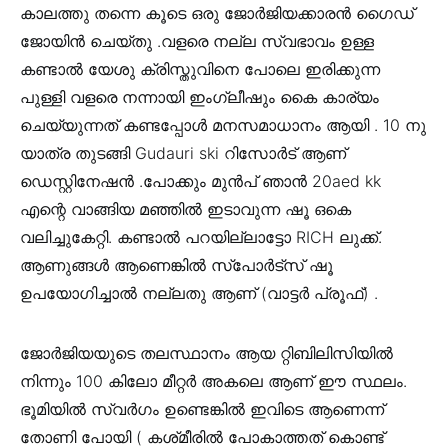
കാലത്തു തന്നെ കൂടെ ഒരു ജോർജിയക്കാരൻ ഗൈഡ്
ജോയിൻ ചെയ്തു .വളരെ നല്ല സ്വഭാവം ഉള്ള
കണ്ടാൽ യേശു ക്രിസ്തുവിനെ പോലെ ഇരിക്കുന്ന
പുള്ളി വളരെ നന്നായി ഇംഗ്ലീഷും കൈ കാര്യം
ചെയ്യുന്നത് കണ്ടപ്പോൾ മനസമാധാനം ആയി . 10 നു
യാത്ര തുടങ്ങി Gudauri ski റിസോർട് ആണ്
ഡെസ്റ്റിനേഷൻ .പോക്കും മുൻപ് ഞാൻ 20aed kk
എന്റെ വാങ്ങിയ മഞ്ഞിൽ ഇടാവുന്ന ഷൂ ഒകെ
വലിച്ചുകേറ്റി. കണ്ടാൽ പറയില്ലാട്ടോ RICH ലുക്ക്.
ആണുങ്ങൾ ആണെങ്കിൽ സ്പോർട്സ് ഷൂ
ഉപയോഗിച്ചാൽ നല്ലതു ആണ് (വാട്ടർ പ്രൂഫ്) .
ജോർജിയയുടെ തലസ്ഥാനം ആയ റ്റിബിലിസിയിൽ
നിന്നും 100 കിലോ മീറ്റർ അകലെ ആണ് ഈ സ്ഥലം.
ഭൂമിയിൽ സ്വർഗം ഉണ്ടെങ്കിൽ ഇവിടെ ആണെന്ന്
തോണി പോയി ( കശ്‍മീരിൽ പോകാത്തത് കൊണ്ട്