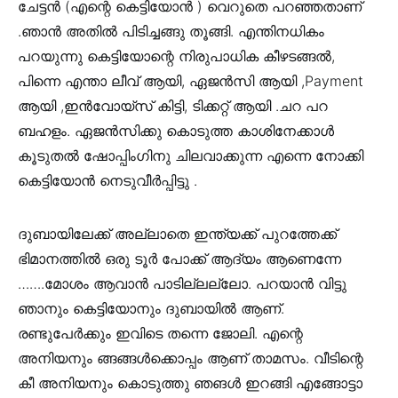
ചേട്ടൻ (എന്റെ കെട്ടിയോൻ ) വെറുതെ പറഞ്ഞതാണ്
.ഞാൻ അതിൽ പിടിച്ചങ്ങു തൂങ്ങി. എന്തിനധികം
പറയുന്നു കെട്ടിയോന്റെ നിരുപാധിക കീഴടങ്ങൽ,
പിന്നെ എന്താ ലീവ് ആയി, ഏജൻസി ആയി ,Payment
ആയി ,ഇൻവോയ്‌സ്‌ കിട്ടി, ടിക്കറ്റ് ആയി .ചറ പറ
ബഹളം. ഏജൻസിക്കു കൊടുത്ത കാശിനേക്കാൾ
കൂടുതൽ ഷോപ്പിംഗിനു ചിലവാക്കുന്ന എന്നെ നോക്കി
കെട്ടിയോൻ നെടുവീർപ്പിട്ടു .
ദുബായിലേക്ക് അല്ലാതെ ഇന്ത്യക്ക് പുറത്തേക്ക്
ഭിമാനത്തിൽ ഒരു ടൂർ പോക്ക് ആദ്യം ആണെന്നേ
…….മോശം ആവാൻ പാടില്ലല്ലോ. പറയാൻ വിട്ടു
ഞാനും കെട്ടിയോനും ദുബായിൽ ആണ്.
രണ്ടുപേർക്കും ഇവിടെ തന്നെ ജോലി. എന്റെ
അനിയനും ങ്ങങ്ങൾക്കൊപ്പം ആണ് താമസം. വീടിന്റെ
കീ അനിയനും കൊടുത്തു ഞങൾ ഇറങ്ങി എങ്ങോട്ടാ