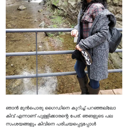
ഞാൻ മുൻപൊരു ഗൈഡിനെ കുറിച്ച് പറഞ്ഞല്ലോ
കിവ്‌ എന്നാണ് പുള്ളിക്കാരന്റെ പേര്. ഞങളുടെ പല
സംശയങ്ങളും കിവിനെ പരിചയപ്പെട്ടപ്പോൾ