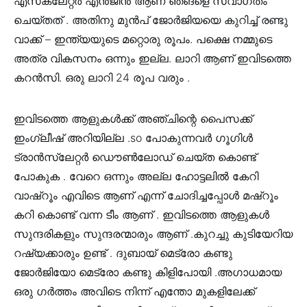
എസ്‌കലേറ്റർ എൻജിൻ ആണ് ഞങളെ സ്വാഗതം
ചെയ്തത് . അതിനു മുൻപ് ജോർജിയയെ കുറിച്ച് രണ്ടു
വാക്ക് – ഇന്ത്യയുടെ മറ്റൊരു രൂപം. പക്ഷെ നമ്മുടെ
അത്ര വികസനം ഒന്നും ഇല്ല. ലാറി ആണ് ഇവിടത്തെ
കറൻസി. ഒരു ലാറി 24 രൂപ വരും .
ഇവിടത്തെ ആളുകൾക്ക് അഞ്ചിന്റെ പൈസക്ക്
ഇംഗ്ലീഷ് അറിയില്ല .so പോകുന്നവർ ഗൂഗിൾ
ട്രാൻസ്ലേറ്റർ ഡൌൺലോഡ് ചെയ്ത കൊണ്ട്
പോകുക . വേറെ ഒന്നും അല്ല ഹോട്ടലിൽ കേറി
വാഷ്‌റൂം എവിടെ ആണ് എന്ന് ചോദിച്ചപ്പോൾ മഷ്‌റൂം
കറി കൊണ്ട് വന്ന ടീം ആണ് . ഇവിടത്തെ ആളുകൾ
സുന്ദരികളും സുന്ദരന്മാരും ആണ് .കുറച്ചു കുടിയേറിയ
റഷ്യക്കാരും ഉണ്ട് . ദുബായ് മെട്രോ കണ്ടു
ജോർജിയോ മെട്രോ കണ്ടു കിളിപോയി .അഗാധമായ
ഒരു ഗർത്തം അവിടെ നിന്ന് എന്തോ മുകളിലേക്ക്