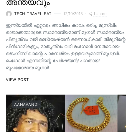
അന്ത്യവും
1 share
TECH TRAVEL EAT
12/10/2018
ഇന്ത്യയിൽ ഏറ്റവും അധികം കാലം ഭരിച്ച മുസ്ലീം
രാജാക്കന്മാരുടെ സാമ്രാജ്യമാണ് മുഗൾ സാമ്രാജ്യം.
പിതൃത്വം വഴി മദ്ധ്യേഷ്യൻ ഭരണാധികാരി തിമൂറിന്റെ
പിൻ‌ഗാമികളും, മാതൃത്വം വഴി മംഗോൾ നേതാവായ
ജെംഗിസ് ഖാന്റെ പാരമ്പര്യം ഉള്ളവരുമാണ്‌ മുഗളർ.
മംഗോൾ എന്നതിന്റെ പേർഷ്യൻ/ചഗതായ്
രൂപഭേദമായ മുഗൾ…
VIEW POST
AANAVANDI