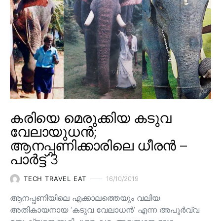
കരിയെ മെരുക്കിയ കടുവ
വേലായുധൻ;
ആനപ്പണിക്കാരിലെ ധീരൻ –
പാർട്ട് 3
TECH TRAVEL EAT
16/10/2019
ആനപ്പണിയിലെ എക്കാലത്തെയും വലിയ
അതികായനായ ‘കടുവ വേലാധൻ’ എന്ന അപൂർവ്വ