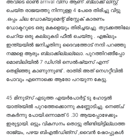
അവിടെ ഓൺ arrival വിസ ആണ് .ബ്ലാക്ക് ലിസ്റ്റ്
ചെയ്ത രാജയത്തു നിന്നുള്ള 4 പേരെ തിരിച്ചു വിട്ടു
.ഒപ്പം ചില ഡോക്യുമെന്റ് മിസ്റ്റേക് കാരണം
ഡോക്ടറുടെ ഒരു മകളെയും തിരിച്ചയച്ചു. തുടക്കത്തിലേ
ചെറിയ ഒരു കല്ലുകടി ഫീൽ ചെയ്തു . എങ്കിലും
ഇന്ത്യയിൽ ജനിച്ചതിനു ദൈവത്തോട് നന്ദി പറഞ്ഞു
നമ്മളെ ആരും ബ്ലാക്കില്ലല്ലോ. പുറത്തിറങ്ങീപ്പോ
മൊബിലിയിൽ 7 ഡിഗ്രി സെൽഷ്യസ് എന്ന്
തെളിഞ്ഞു കാണുന്നുണ്ട് . രാത്രി അത് നെഗറ്റീവിൽ
പോവും എന്നൊക്കെ ആരോ പറയുന്ന കേട്ടു.
45 മിനുട്സ് എടുത്ത എയർപോർട്ട് ടു ഹോട്ടൽ
യാത്രയിൽ പുറത്തേക്കൊന്നു കണ്ണോടിച്ചു. നെഞ്ച്
തകർന്നു പോയി.ഒന്നാമത് 6 .30 ആയപ്പോഴേക്കും
ഇരുട്ടായി. ഒട്ടും വികസനം തൊട്ടു തീണ്ടിയിട്ടില്ലാത്ത
രാജ്യം, പഴയ ബിഎൽഡിങ്‌സ് ,വൈൻ ഷോപ്പുകൾ