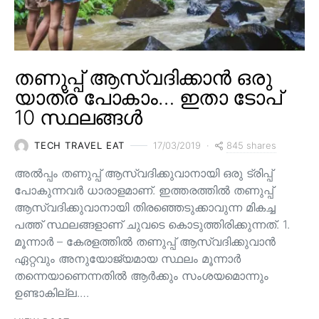
തണുപ്പ് ആസ്വദിക്കാൻ ഒരു
യാത്ര പോകാം… ഇതാ ടോപ്
10 സ്ഥലങ്ങൾ
845 shares
TECH TRAVEL EAT
17/03/2019
അൽപ്പം തണുപ്പ് ആസ്വദിക്കുവാനായി ഒരു ട്രിപ്പ്
പോകുന്നവർ ധാരാളമാണ്. ഇത്തരത്തിൽ തണുപ്പ്
ആസ്വദിക്കുവാനായി തിരഞ്ഞെടുക്കാവുന്ന മികച്ച
പത്ത് സ്ഥലങ്ങളാണ് ചുവടെ കൊടുത്തിരിക്കുന്നത്. 1.
മൂന്നാർ – കേരളത്തിൽ തണുപ്പ് ആസ്വദിക്കുവാൻ
ഏറ്റവും അനുയോജ്യമായ സ്ഥലം മൂന്നാർ
തന്നെയാണെന്നതിൽ ആർക്കും സംശയമൊന്നും
ഉണ്ടാകില്ല.…