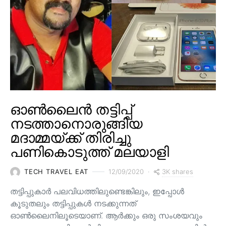
ഓൺലൈൻ തട്ടിപ്പ്
നടത്താനൊരുങ്ങിയ
മദാമ്മയ്ക്ക് തിരിച്ചു
പണികൊടുത്ത് മലയാളി
3K shares
TECH TRAVEL EAT
12/09/2020
തട്ടിപ്പുകാർ പലവിധത്തിലുണ്ടെങ്കിലും, ഇപ്പോൾ
കൂടുതലും തട്ടിപ്പുകൾ നടക്കുന്നത്
ഓൺലൈനിലൂടെയാണ്. ആർക്കും ഒരു സംശയവും