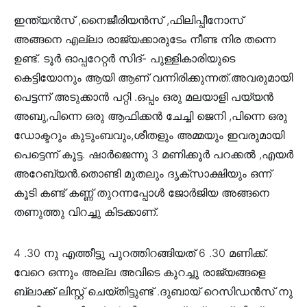
ഇന്ത്യൻസ് ,നൈജീരിയൻസ് ,ഫിലിപ്പീനോസ്
അങ്ങനെ എല്ലാ രാജ്യക്കാരുടേം നീണ്ട നിര തന്നെ
ഉണ്ട്. ടൂർ ഓപ്പറേറ്റർ സിദ്- പുള്ളികാരിയുടെ
കെട്ടിയോനും ആയി ആണ് വന്നിരിക്കുന്നത്.അവരുമായി
പെട്ടന്ന് അടുക്കാൻ പറ്റി .ഒപ്പം ഒരു മലയാളി പയ്യൻ
അബു,പിന്നെ ഒരു ആഫിക്കൻ ചേച്ചി ജെനി ,പിന്നെ ഒരു
ഡോക്ടറും കുടുംബവും,ശീതളും അമ്മയും ഇവരുമായി
പെട്ടെന്ന് കൂട്ട. ഷാർജെന്നു 3 മണിക്കൂർ പറക്കൽ ,എയർ
അറേബ്യൻ.തൊണ്ടി മുതലും ദൃക്‌സാക്ഷിയും ഒന്ന്
കൂടി കണ്ട് കണ്ണ് തുറന്നപ്പോൾ ജോർജിയ അങ്ങനെ
തണുത്തു വിറച്ചു കിടക്കാണ്.
4 .30 നു എത്തീട്ടു പുറത്തിറങ്ങിയത് 6 .30 മണിക്ക്.
വേറെ ഒന്നും അല്ല അവിടെ കുറച്ചു രാജ്യങ്ങളെ
ബ്ലാക്ക് ലിസ്റ്റ് ചെയ്തിട്ടുണ്ട് .ദുബായ് റെസിഡൻസ് നു