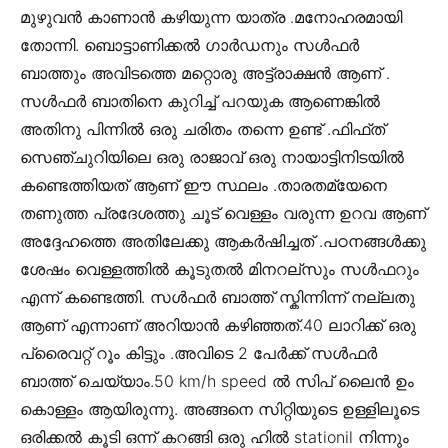
മുഴുവൻ കാണാൻ കഴിയുന്ന യാത്ര .മനോഹരമായി
തോന്നി. ബൊട്ടാണിക്കൽ ഗാർഡനും സൾഫർ
ബാത്തും അവിടത്തെ മറ്റൊരു അട്ട്രാക്ഷൻ ആണ് .
സൾഫർ ബാതിനെ കുറിച്ച് പറയുക ആണെങ്കിൽ
അതിനു പിന്നിൽ ഒരു ചരിതം തന്നെ ഉണ്ട് .ഫിഫ്ത്
സെഞ്ചുറിയിലെ ഒരു രാജാവ് ഒരു നായാട്ടിനിടയിൽ
കണ്ടെത്തിയത് ആണ് ഈ സ്ഥലം .താരതമ്യേനെ
തണുത്ത പ്രദേശത്തു ചൂട് വെള്ളം വരുന്ന ഉറവ ആണ്
അദ്ദേഹത്തെ അതിലേക്കു ആകർഷിച്ചത് .പഠനങ്ങൾക്കു
ശേഷം വെള്ളത്തിൽ കൂടുതൽ മിനറല്സും സൾഫറും
എന്ന് കണ്ടെത്തി. സൾഫർ ബാത്ത് സ്കിന്നിന്ന് നല്ലതു
ആണ് എന്നാണ് അറിയാൻ കഴിഞ്ഞത്.40 ലാറിക്ക് ഒരു
പ്രൈവറ്റ് റൂം കിട്ടും .അവിടെ 2 പേർക്ക് സൾഫർ
ബാത്ത് ചെയ്യാം.50 km/h speed ൽ സിപ് ലൈൻ ഉം
കൊള്ളം ആയിരുന്നു. അങ്ങനെ സിറ്റിയുടെ ഉള്ളിലൂടെ
ഒരിക്കൽ കൂടി ഒന്ന് കറങ്ങി ഒരു ഹിൽ stationil നിന്നും