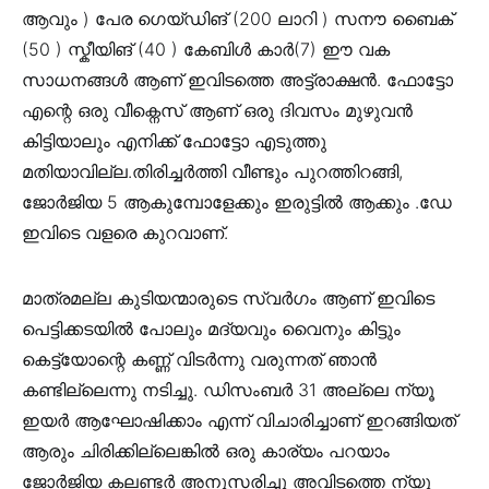
ആവും ) പേര ഗെയ്‌ഡിങ് (200 ലാറി ) സനൗ ബൈക്
(50 ) സ്കീയിങ് (40 ) കേബിൾ കാർ(7) ഈ വക
സാധനങ്ങൾ ആണ് ഇവിടത്തെ അട്ട്രാക്ഷൻ. ഫോട്ടോ
എന്റെ ഒരു വീക്നെസ് ആണ് ഒരു ദിവസം മുഴുവൻ
കിട്ടിയാലും എനിക്ക് ഫോട്ടോ എടുത്തു
മതിയാവില്ല.തിരിച്ചർത്തി വീണ്ടും പുറത്തിറങ്ങി,
ജോർജിയ 5 ആകുമ്പോളേക്കും ഇരുട്ടിൽ ആക്കും .ഡേ
ഇവിടെ വളരെ കുറവാണ്.
മാത്രമല്ല കുടിയന്മാരുടെ സ്വർഗം ആണ് ഇവിടെ
പെട്ടിക്കടയിൽ പോലും മദ്യവും വൈനും കിട്ടും
കെട്ട്യോന്റെ കണ്ണ് വിടർന്നു വരുന്നത് ഞാൻ
കണ്ടില്ലെന്നു നടിച്ചു. ഡിസംബർ 31 അല്ലെ ന്യൂ
ഇയർ ആഘോഷിക്കാം എന്ന് വിചാരിച്ചാണ് ഇറങ്ങിയത്
ആരും ചിരിക്കില്ലെങ്കിൽ ഒരു കാര്യം പറയാം
ജോർജിയ കലണ്ടർ അനുസരിച്ചു അവിടത്തെ ന്യൂ