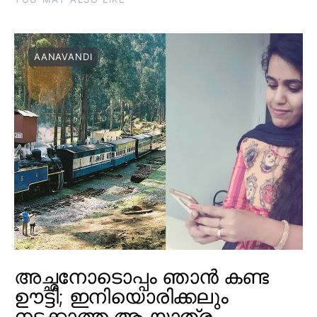
AANAVANDI
അച്ഛനോടൊപ്പം ഞാൻ കണ്ട
ഊട്ടി; ഇനിയൊരിക്കലും
നടക്കാത്ത ആ യാത്ര