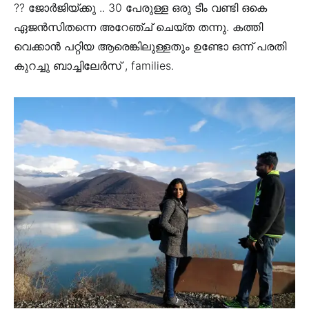
?? ജോർജിയ്ക്കു .. 30 പേരുള്ള ഒരു ടീം വണ്ടി ഒകെ
ഏജൻസിതന്നെ അറേഞ്ച് ചെയ്ത തന്നു. കത്തി
വെക്കാൻ പറ്റിയ ആരെങ്കിലുള്ളതും ഉണ്ടോ ഒന്ന് പരതി
കുറച്ചു ബാച്ചിലേർസ് , families.