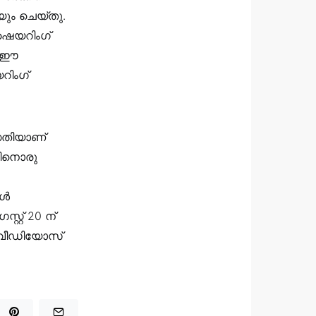
ും ചെയ്തു.
ഷെയറിംഗ്
ൽ ഈ
റിംഗ്
്ധതിയാണ്
ബിനൊരു
ിൾ
്റ് 20 ന്
ൾ വീഡിയോസ്