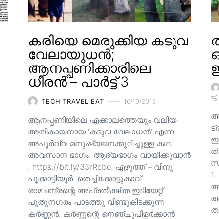
കരിയെ മെരുക്കിയ കടുവ
ത
വേലായുധൻ;
ആനപ്പണിക്കാരിലെ
ഇ
ധീരൻ – പാർട്ട് 3
TECH TRAVEL EAT
16/10/2019
അ
ആനപ്പണിയിലെ എക്കാലത്തെയും വലിയ
ട്
അതികായനായ ‘കടുവ വേലാധൻ’ എന്ന
ഇ
അപൂർവ്വ മനുഷ്യനെക്കുറിച്ചുള്ള കഥ.
തി
അവസാന ഭാഗം. ആദ്യഭാഗം വായിക്കുവാൻ
സ്
: https://bit.ly/33rRcbo. എഴുത്ത് – വിനു
1.
ു
പൂക്കാട്ടിയൂർ. തെച്ചിക്കോട്ടുകാവ്
ആ
രാമചന്ദ്രന്റെ അപ്രതീക്ഷിത ഇടിയേറ്റ്
അ
പുതുനഗരം പാടത്തു വീണ്ടുകിടക്കുന്ന
ത
കർണ്ണൻ. കർണ്ണന്റെ നെഞ്ചുപിളർക്കാൻ