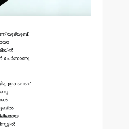
്‌ യൂട്യൂബ്.
ഡിയോ
വരിയിൽ
ർ ചേർന്നാണു
ിച്ച ഈ വെബ്
ാണു
ികൾ
്യൂബിൽ
്ലീലമായ
ുട്ടിൽ