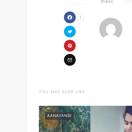
Shares
1
YOU MAY ALSO LIKE
AANAVANDI