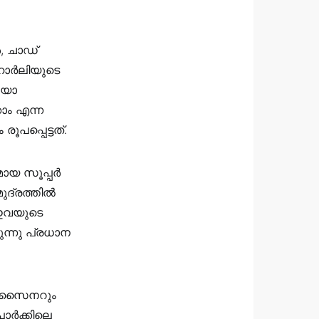
, ചാഡ്
 ഹാർലിയുടെ
ിയോ
കാം എന്ന
പപ്പെട്ടത്.
മായ സൂപ്പർ
ദ്രത്തിൽ
 ഇവയുടെ
ന്നു പ്രധാന
 ഡിസൈനറും
ാർക്കിലെ