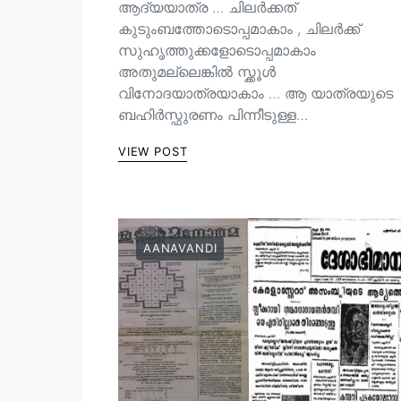
ആദ്യയാത്ര … ചിലർക്കത്
കുടുംബത്തോടൊപ്പമാകാം , ചിലർക്ക്
സുഹൃത്തുക്കളോടൊപ്പമാകാം
അതുമല്ലെങ്കിൽ സ്ക്കൂൾ
വിനോദയാത്രയാകാം … ആ യാത്രയുടെ
ബഹിർസ്ഫുരണം പിന്നീടുള്ള…
VIEW POST
AANAVANDI