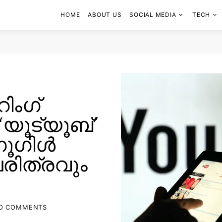
HOME
ABOUT US
SOCIAL MEDIA
TECH
ിംഗ്
യൂട്യൂബ്’
ഗൂഗിൾ
ചരിത്രവും
O COMMENTS