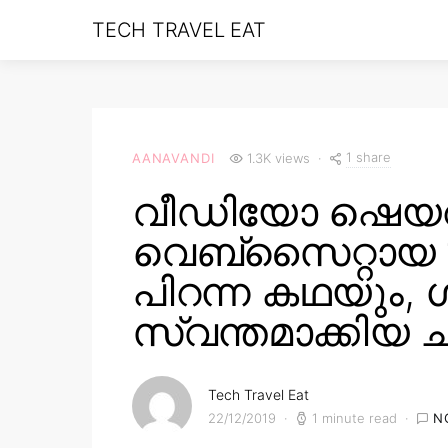
TECH TRAVEL EAT
1 share
AANAVANDI
1.3K views
വീഡിയോ ഷെയറ
വെബ്‌സൈറ്റായ ‘
പിറന്ന കഥയും, 
സ്വന്തമാക്കിയ 
Tech Travel Eat
22/12/2019
1 minute read
N