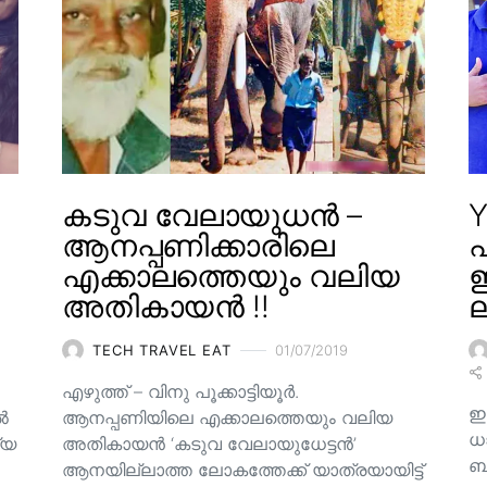
കടുവ വേലായുധൻ –
Y
ആനപ്പണിക്കാരിലെ
എക്കാലത്തെയും വലിയ
ഇ
അതികായൻ !!
ല
TECH TRAVEL EAT
01/07/2019
എഴുത്ത് – വിനു പൂക്കാട്ടിയൂർ.
ഇ
ിൽ
ആനപ്പണിയിലെ എക്കാലത്തെയും വലിയ
ധ
്യ
അതികായൻ ‘കടുവ വേലായുധേട്ടൻ’
ബാ
ആനയില്ലാത്ത ലോകത്തേക്ക് യാത്രയായിട്ട്