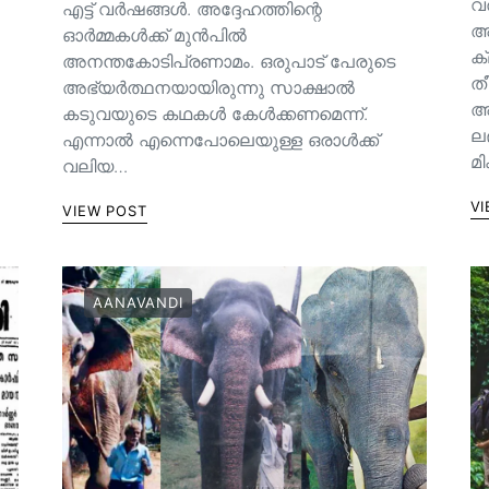
വ
എട്ട് വർഷങ്ങൾ. അദ്ദേഹത്തിന്റെ
അ
ഓർമ്മകൾക്ക് മുൻപിൽ
ക
അനന്തകോടിപ്രണാമം. ഒരുപാട് പേരുടെ
തീ
അഭ്യർത്ഥനയായിരുന്നു സാക്ഷാൽ
അല
കടുവയുടെ കഥകൾ കേൾക്കണമെന്ന്.
ല
എന്നാൽ എന്നെപോലെയുള്ള ഒരാൾക്ക്
മ
വലിയ…
VI
VIEW POST
AANAVANDI