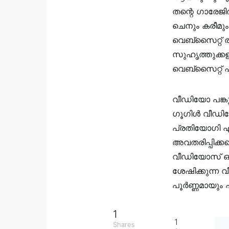
തന്റെ ഗാരേജ
ചെനും കരീമു
വെബ്സൈറ്റ് ര
സുഹൃത്തുക്കള
വെബ്സൈറ്റ് 
വീഡിയോ പങ്കു
ഗൂഗിൾ വീഡി
പ്രതിയോഗി എ
അവതരിപ്പിക്കപ
വീഡിയോസ് ഒരു
ശേഷിക്കുന്ന
പൂർണ്ണമായും പ
1
1
Shares