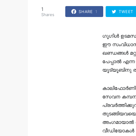
1
SHARE
1
TWEET
Shares
ഗൂഗിൾ ഉടമസ്ഥ
ഈ സംവിധാനത്
ഖണ്ഡങ്ങൾ മറ്
പേപ്പാൽ എന്
യൂട്യൂബിനു ര
കാലിഫോർണിയ
സേവന കമ്പനി
പ്രവർത്തിക്
തുടങ്ങിയവയെല്
അംഗമായാൽ ആ
വീഡിയോകൾ മാത