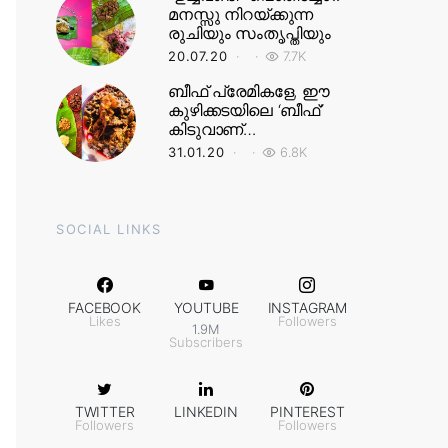
മനസ്സു നിറയ്ക്കുന്ന
രുചിയും സംതൃപ്തിയും
20.07.20
7.7K
ബീഫ് പ്രേമികളേ, ഈ
കുഴിക്കടയിലെ ‘ബീഫ്’
കിടുവാണ്…
31.01.20
6.8K
SOCIAL LINKS
FACEBOOK
YOUTUBE
INSTAGRAM
Likes
Followers
1.9M
Subscribers
TWITTER
LINKEDIN
PINTEREST
Followers
Followers