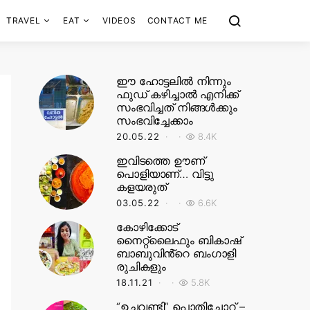
TRAVEL
EAT
VIDEOS
CONTACT ME
ഈ ഹോട്ടലിൽ നിന്നും
ഫുഡ് കഴിച്ചാൽ എനിക്ക്
സംഭവിച്ചത് നിങ്ങൾക്കും
സംഭവിച്ചേക്കാം
20.05.22
8.4K
ഇവിടത്തെ ഊണ്
പൊളിയാണ്… വിട്ടു
കളയരുത്
03.05.22
6.6K
കോഴിക്കോട്
നൈറ്റ്‌ലൈഫും ബികാഷ്
ബാബുവിൻ്റെ ബംഗാളി
രുചികളും
18.11.21
5.8K
“ഉച്ചവണ്ടി” പൊതിച്ചോറ് –