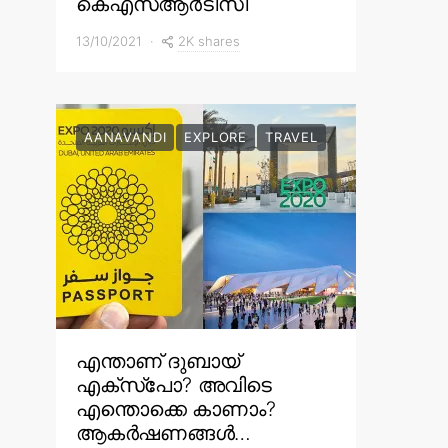
കെഎസ്ആർടിസി
2K shares
13/10/2021
AANAVANDI
EXPLORE
TRAVEL
എന്താണ് ദുബായ്
എക്സ്പോ? അവിടെ
എന്തൊക്കെ കാണാം?
ആകർഷണങ്ങൾ…