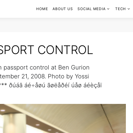
HOME
ABOUT US
SOCIAL MEDIA
TECH
SSPORT CONTROL
h passport control at Ben Gurion
eptember 21, 2008. Photo by Yossi
 *** ðúáâ áé÷åøú ãøëåðéí úåø áéèçåï