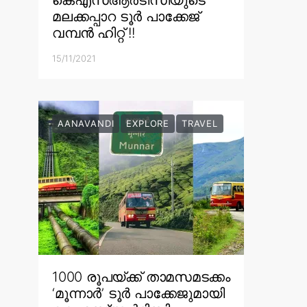
മലക്കപ്പാറ ടൂർ പാക്കേജ്
വമ്പൻ ഹിറ്റ് !!
15/11/2021
AANAVANDI
EXPLORE
TRAVEL
1000 രൂപയ്ക്ക് താമസമടക്കം
‘മൂന്നാർ’ ടൂർ പാക്കേജുമായി