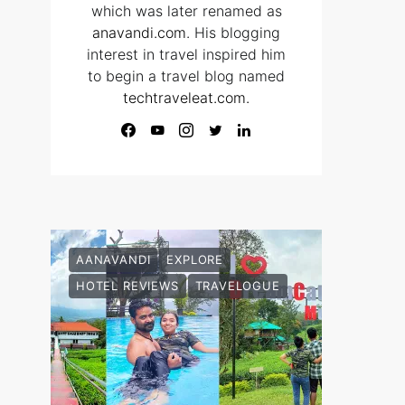
which was later renamed as
anavandi.com
. His blogging
interest in travel inspired him
to begin a travel blog named
techtraveleat.com.
AANAVANDI
EXPLORE
HOTEL REVIEWS
TRAVELOGUE