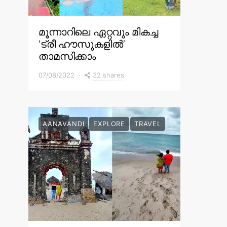
മൂന്നാറിലെ ഏറ്റവും മികച്ച
‘ട്രീ ഹൗസുകളിൽ’
താമസിക്കാം
32 shares
07/08/2022
AANAVANDI
EXPLORE
TRAVEL