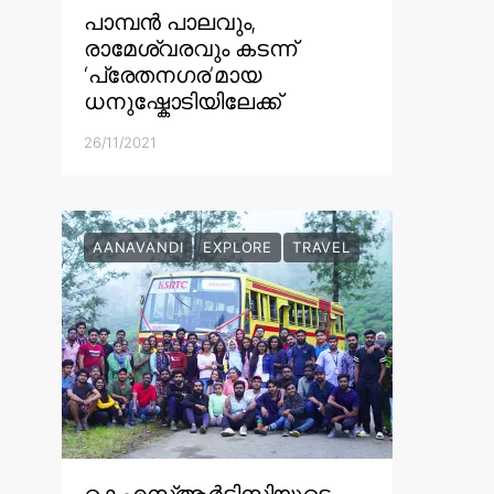
പാമ്പൻ പാലവും,
രാമേശ്വരവും കടന്ന്
‘പ്രേതനഗര’മായ
ധനുഷ്കോടിയിലേക്ക്
26/11/2021
AANAVANDI
EXPLORE
TRAVEL
കെഎസ്ആർടിസിയുടെ