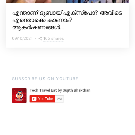
എന്താണ് ദുബായ് എക്സ്പോ? അവിടെ
എന്തൊക്കെ കാണാം?
ആകർഷണങ്ങൾ…
165 shares
09/10/2021
SUBSCRIBE US ON YOUTUBE