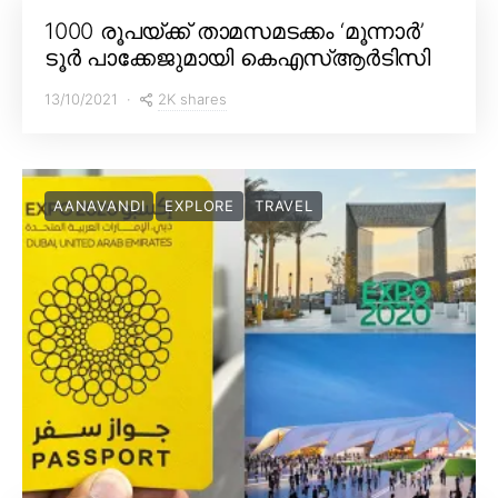
1000 രൂപയ്ക്ക് താമസമടക്കം ‘മൂന്നാർ’
ടൂർ പാക്കേജുമായി കെഎസ്ആർടിസി
2K shares
13/10/2021
AANAVANDI
EXPLORE
TRAVEL