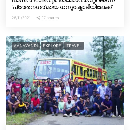
‘പ്രേതനഗര’മായ ധനുഷ്കോടിയിലേക്ക്
27 shares
26/11/2021
AANAVANDI
EXPLORE
TRAVEL