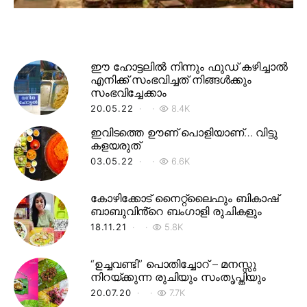
ഈ ഹോട്ടലിൽ നിന്നും ഫുഡ് കഴിച്ചാൽ
എനിക്ക് സംഭവിച്ചത് നിങ്ങൾക്കും
സംഭവിച്ചേക്കാം
20.05.22
8.4K
ഇവിടത്തെ ഊണ് പൊളിയാണ്… വിട്ടു
കളയരുത്
03.05.22
6.6K
കോഴിക്കോട് നൈറ്റ്‌ലൈഫും ബികാഷ്
ബാബുവിൻ്റെ ബംഗാളി രുചികളും
18.11.21
5.8K
“ഉച്ചവണ്ടി” പൊതിച്ചോറ് – മനസ്സു
നിറയ്ക്കുന്ന രുചിയും സംതൃപ്തിയും
20.07.20
7.7K