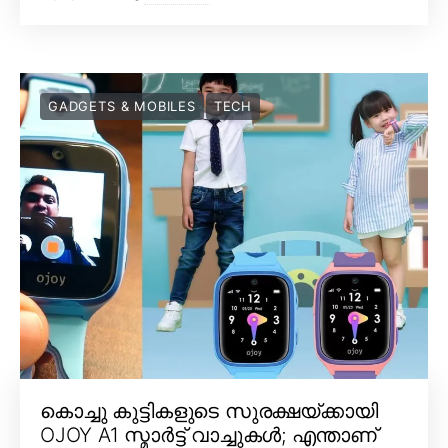
GADGETS & MOBILES
TECH
കൊച്ചു കുട്ടികളുടെ സുരക്ഷയ്ക്കായി
OJOY A1 സ്മാർട്ട് വാച്ചുകൾ; എന്താണ്