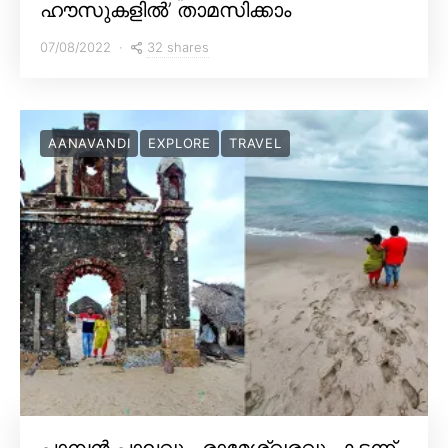
ഹൗസുകളിൽ’ താമസിക്കാം
32 shares
07/08/2022
AANAVANDI
EXPLORE
TRAVEL
പാമ്പൻ പാലവും, രാമേശ്വരവും കടന്ന്