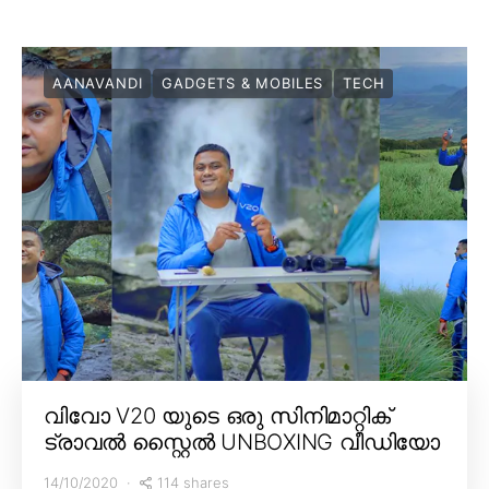
AANAVANDI
GADGETS & MOBILES
TECH
വിവോ V20 യുടെ ഒരു സിനിമാറ്റിക്
ട്രാവൽ സ്റ്റൈൽ UNBOXING വീഡിയോ
114 shares
14/10/2020