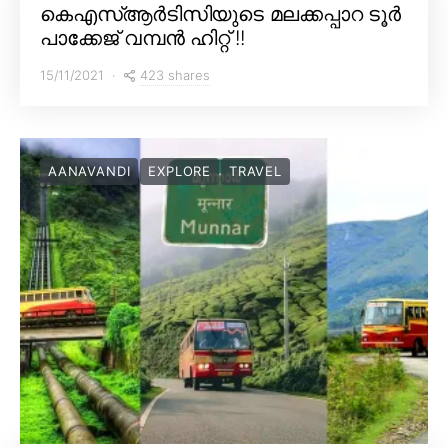
കെഎസ്ആർടിസിയുടെ മലക്കപ്പാറ ടൂർ
പാക്കേജ് വമ്പൻ ഹിറ്റ് !!
423 shares
15/11/2021
AANAVANDI
EXPLORE
TRAVEL