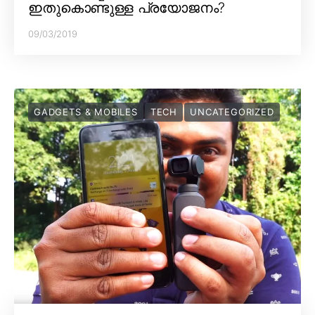
ഇതുകൊണ്ടുള്ള പ്രയോജനം?
09/03/2019
GADGETS & MOBILES
TECH
UNCATEGORIZED